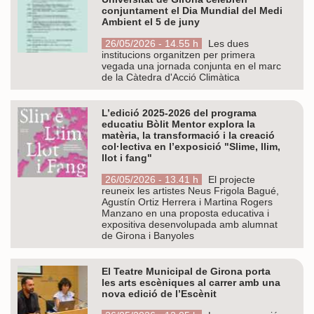
conjuntament el Dia Mundial del Medi
Ambient el 5 de juny
26/05/2026 - 14.55 h
Les dues
institucions organitzen per primera
vegada una jornada conjunta en el marc
de la Càtedra d'Acció Climàtica
L’edició 2025-2026 del programa
educatiu Bòlit Mentor explora la
matèria, la transformació i la creació
col·lectiva en l’exposició "Slime, llim,
llot i fang"
26/05/2026 - 13.41 h
El projecte
reuneix les artistes Neus Frigola Bagué,
Agustín Ortiz Herrera i Martina Rogers
Manzano en una proposta educativa i
expositiva desenvolupada amb alumnat
de Girona i Banyoles
El Teatre Municipal de Girona porta
les arts escèniques al carrer amb una
nova edició de l’Escènit