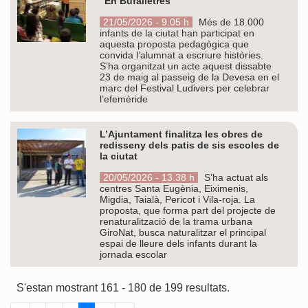
“En Bufalletres”
21/05/2026 - 9.05 h
Més de 18.000
infants de la ciutat han participat en
aquesta proposta pedagògica que
convida l’alumnat a escriure històries.
S’ha organitzat un acte aquest dissabte
23 de maig al passeig de la Devesa en el
marc del Festival Ludivers per celebrar
l’efemèride
L’Ajuntament finalitza les obres de
redisseny dels patis de sis escoles de
la ciutat
20/05/2026 - 13.38 h
S’ha actuat als
centres Santa Eugènia, Eiximenis,
Migdia, Taialà, Pericot i Vila-roja. La
proposta, que forma part del projecte de
renaturalització de la trama urbana
GiroNat, busca naturalitzar el principal
espai de lleure dels infants durant la
jornada escolar
S'estan mostrant 161 - 180 de 199 resultats.