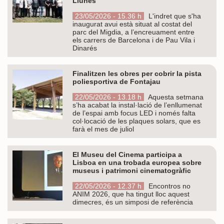
Llunes
23/05/2026 - 15.36 h
L'indret que s'ha
inaugurat avui està situat al costat del
parc del Migdia, a l’encreuament entre
els carrers de Barcelona i de Pau Vila i
Dinarés
Finalitzen les obres per cobrir la pista
poliesportiva de Fontajau
22/05/2026 - 13.18 h
Aquesta setmana
s’ha acabat la instal·lació de l’enllumenat
de l’espai amb focus LED i només falta
col·locació de les plaques solars, que es
farà el mes de juliol
El Museu del Cinema participa a
Lisboa en una trobada europea sobre
museus i patrimoni cinematogràfic
22/05/2026 - 12.37 h
Encontros no
ANIM 2026, que ha tingut lloc aquest
dimecres, és un simposi de referència