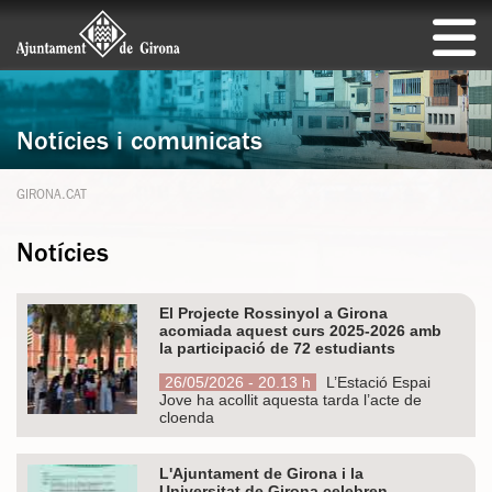
Notícies i comunicats
GIRONA.CAT
Notícies
El Projecte Rossinyol a Girona
acomiada aquest curs 2025-2026 amb
la participació de 72 estudiants
26/05/2026 - 20.13 h
L’Estació Espai
Jove ha acollit aquesta tarda l’acte de
cloenda
L'Ajuntament de Girona i la
Universitat de Girona celebren