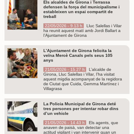
Els alcaldes de Girona i Terrassa
defensen la força del municipalisme i
estableixen un espai compartit de
treball
22/05/2026 - 9.13 h
Lluc Salellas i Vilar
ha reunit aquest matí amb Jordi Ballart a
l’Ajuntament de Girona
L’Ajuntament de Girona felicita la
veïna Mercè Canals pels seus 105
anys
21/05/2026 - 15.27 h
L’alcalde de
Girona, Lluc Salellas i Vilar, l’ha visitat
aquest migdia acompanyat de la regidora
de Ciutat que Cuida, Gemma Martínez i
Villagrasa
La Policia Municipal de Girona deté
tres persones per intentar robar dins
d’un vehicle
21/05/2026 - 14.43 h
Els agents, que
anaven de paisà, van detectar una
actitud vigilant i van intervenir quan un