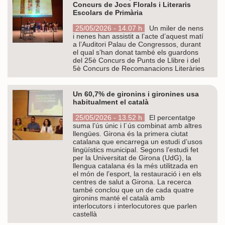
Concurs de Jocs Florals i Literaris
Escolars de Primària
25/05/2026 - 14.07 h
Un miler de nens
i nenes han assistit a l’acte d’aquest matí
a l’Auditori Palau de Congressos, durant
el qual s’han donat també els guardons
del 25è Concurs de Punts de Llibre i del
5è Concurs de Recomanacions Literàries
Un 60,7% de gironins i gironines usa
habitualment el català
25/05/2026 - 13.52 h
El percentatge
suma l’ús únic i l´ús combinat amb altres
llengües. Girona és la primera ciutat
catalana que encarrega un estudi d’usos
lingüístics municipal. Segons l’estudi fet
per la Universitat de Girona (UdG), la
llengua catalana és la més utilitzada en
el món de l’esport, la restauració i en els
centres de salut a Girona. La recerca
també conclou que un de cada quatre
gironins manté el català amb
interlocutors i interlocutores que parlen
castellà