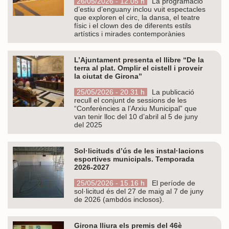
26/05/2026 - 12.05 h
La programació
d’estiu d’enguany inclou vuit espectacles
que exploren el circ, la dansa, el teatre
físic i el clown des de diferents estils
artístics i mirades contemporànies
L’Ajuntament presenta el llibre “De la
terra al plat. Omplir el cistell i proveir
la ciutat de Girona”
25/05/2026 - 20.31 h
La publicació
recull el conjunt de sessions de les
“Conferències a l’Arxiu Municipal” que
van tenir lloc del 10 d’abril al 5 de juny
del 2025
Sol·licituds d’ús de les instal·lacions
esportives municipals. Temporada
2026-2027
25/05/2026 - 15.16 h
El període de
sol·licitud és del 27 de maig al 7 de juny
de 2026 (ambdós inclosos).
Girona lliura els premis del 46è