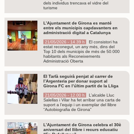
dels individus trencava el vidre del
turisme
L’Ajuntament de Girona es manté
entre els municipis capdavanters en
administració digital a Catalunya
21/05/2026 - 14.39 h
El consistori ha
estat reconegut, un any més, dins del
Top 10 dels municipis de més de 50.000
habitants als Reconeixements
Administració Oberta
El Tarlà seguirà penjat al carrer de
l’Argenteria per donar suport al
Girona FC en l’últim partit de la Lliga
21/05/2026 - 12.00 h
L’alcalde Lluc
Salellas i Vilar ha fet arribar una carta de
suport a l’equip i un exemplar del llibre
“Autobiografia de Girona”
L’Ajuntament de Girona celebra el 30è
aniversari del llibre i recurs educatiu