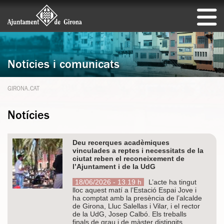
Notícies i comunicats
GIRONA.CAT
Notícies
Deu recerques acadèmiques
vinculades a reptes i necessitats de la
ciutat reben el reconeixement de
l’Ajuntament i de la UdG
18/06/2026 - 13.19 h
L’acte ha tingut
lloc aquest matí a l’Estació Espai Jove i
ha comptat amb la presència de l’alcalde
de Girona, Lluc Salellas i Vilar, i el rector
de la UdG, Josep Calbó. Els treballs
finals de grau i de màster distingits