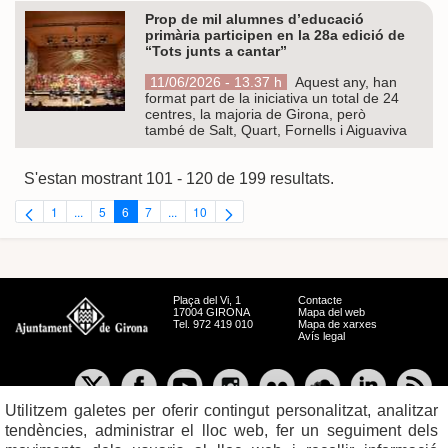
Prop de mil alumnes d’educació
primària participen en la 28a edició de
“Tots junts a cantar”
11/06/2026 - 13.37 h
Aquest any, han
format part de la iniciativa un total de 24
centres, la majoria de Girona, però
també de Salt, Quart, Fornells i Aiguaviva
S'estan mostrant 101 - 120 de 199 resultats.
1
...
5
6
7
...
10
Pàgina
Pàgines intermèdies Utilitzeu TAB per navegar.
Pàgina
Pàgina
Pàgina
Pàgines intermèdies Utilitzeu TAB per navegar.
Pàgina
Plaça del Vi, 1
Contacte
17004 GIRONA
Mapa del web
Tel. 972 419 010
Mapa de xarxes
Avís legal
Utilitzem galetes per oferir contingut personalitzat, analitzar
tendències, administrar el lloc web, fer un seguiment dels