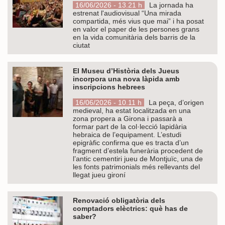
16/06/2026 - 13.21 h
La jornada ha
estrenat l'audiovisual “Una mirada
compartida, més vius que mai” i ha posat
en valor el paper de les persones grans
en la vida comunitària dels barris de la
ciutat
El Museu d’Història dels Jueus
incorpora una nova làpida amb
inscripcions hebrees
16/06/2026 - 10.11 h
La peça, d’origen
medieval, ha estat localitzada en una
zona propera a Girona i passarà a
formar part de la col·lecció lapidària
hebraica de l’equipament. L’estudi
epigràfic confirma que es tracta d’un
fragment d’estela funerària procedent de
l’antic cementiri jueu de Montjuïc, una de
les fonts patrimonials més rellevants del
llegat jueu gironí
Renovació obligatòria dels
comptadors elèctrics: què has de
saber?