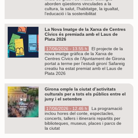
aborden qüestions vinculades a la
cultura, la salut, l’habitatge, la igualtat,
l’educació i la sostenibilitat
La Nova Imatge de la Xarxa de Centres
Cívics és premiada amb el Laus de
Plata 2026
17/06/2026 - 13.55 h
El projecte de la
nova imatge gràfica de la Xarxa de
Centres Cívics de l’Ajuntament de Girona
portat a terme per l’estudi gironí Safareig
creatiu ha estat premiat amb el Laus de
Plata 2026
Girona omple la ciutat d’activitats
culturals per a tots els públics entre el
juny i el setembre
17/06/2026 - 12.46 h
La programació
inclou hores del conte, espectacles,
concerts, tallers i itineraris repartits per
biblioteques, museus, places i parcs de
la ciutat