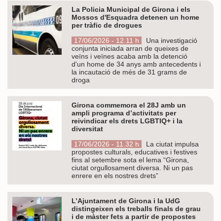
La Policia Municipal de Girona i els
Mossos d'Esquadra detenen un home
per tràfic de drogues
17/06/2026 - 12.11 h
Una investigació
conjunta iniciada arran de queixes de
veïns i veïnes acaba amb la detenció
d'un home de 34 anys amb antecedents i
la incautació de més de 31 grams de
droga
Girona commemora el 28J amb un
ampli programa d’activitats per
reivindicar els drets LGBTIQ+ i la
diversitat
17/06/2026 - 11.32 h
La ciutat impulsa
propostes culturals, educatives i festives
fins al setembre sota el lema “Girona,
ciutat orgullosament diversa. Ni un pas
enrere en els nostres drets”
L’Ajuntament de Girona i la UdG
distingeixen els treballs finals de grau
i de màster fets a partir de propostes