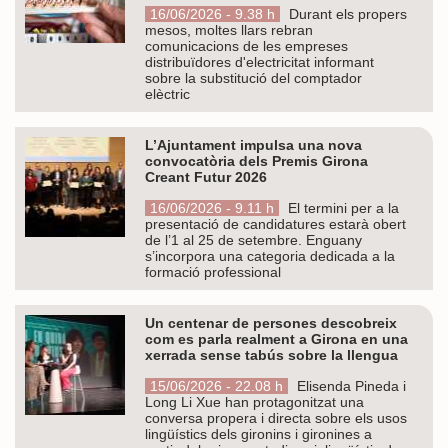
16/06/2026 - 9.38 h
Durant els propers
mesos, moltes llars rebran
comunicacions de les empreses
distribuïdores d'electricitat informant
sobre la substitució del comptador
elèctric
L’Ajuntament impulsa una nova
convocatòria dels Premis Girona
Creant Futur 2026
16/06/2026 - 9.11 h
El termini per a la
presentació de candidatures estarà obert
de l’1 al 25 de setembre. Enguany
s’incorpora una categoria dedicada a la
formació professional
Un centenar de persones descobreix
com es parla realment a Girona en una
xerrada sense tabús sobre la llengua
15/06/2026 - 22.08 h
Elisenda Pineda i
Long Li Xue han protagonitzat una
conversa propera i directa sobre els usos
lingüístics dels gironins i gironines a