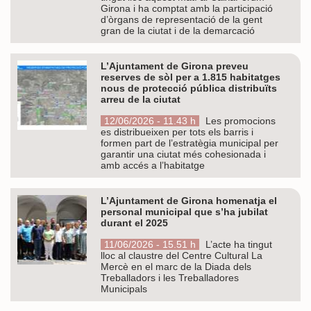
Girona i ha comptat amb la participació
d’òrgans de representació de la gent
gran de la ciutat i de la demarcació
L’Ajuntament de Girona preveu
reserves de sòl per a 1.815 habitatges
nous de protecció pública distribuïts
arreu de la ciutat
12/06/2026 - 11.43 h
Les promocions
es distribueixen per tots els barris i
formen part de l’estratègia municipal per
garantir una ciutat més cohesionada i
amb accés a l’habitatge
L’Ajuntament de Girona homenatja el
personal municipal que s’ha jubilat
durant el 2025
11/06/2026 - 15.51 h
L’acte ha tingut
lloc al claustre del Centre Cultural La
Mercè en el marc de la Diada dels
Treballadors i les Treballadores
Municipals