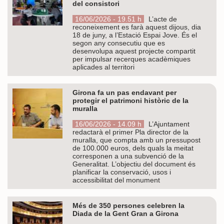
del consistori
16/06/2026 - 19.51 h
L’acte de
reconeixement es farà aquest dijous, dia
18 de juny, a l’Estació Espai Jove. És el
segon any consecutiu que es
desenvolupa aquest projecte compartit
per impulsar recerques acadèmiques
aplicades al territori
Girona fa un pas endavant per
protegir el patrimoni històric de la
muralla
16/06/2026 - 14.09 h
L’Ajuntament
redactarà el primer Pla director de la
muralla, que compta amb un pressupost
de 100.000 euros, dels quals la meitat
corresponen a una subvenció de la
Generalitat. L’objectiu del document és
planificar la conservació, usos i
accessibilitat del monument
Més de 350 persones celebren la
Diada de la Gent Gran a Girona