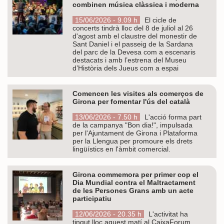
combinen música clàssica i moderna
15/06/2026 - 9.09 h
El cicle de
concerts tindrà lloc del 8 de juliol al 26
d'agost amb el claustre del monestir de
Sant Daniel i el passeig de la Sardana
del parc de la Devesa com a escenaris
destacats i amb l’estrena del Museu
d’Història dels Jueus com a espai
Comencen les visites als comerços de
Girona per fomentar l'ús del català
13/06/2026 - 7.50 h
L'acció forma part
de la campanya "Bon dia!", impulsada
per l'Ajuntament de Girona i Plataforma
per la Llengua per promoure els drets
lingüístics en l'àmbit comercial.
Girona commemora per primer cop el
Dia Mundial contra el Maltractament
de les Persones Grans amb un acte
participatiu
12/06/2026 - 20.35 h
L'activitat ha
tingut lloc aquest matí al CaixaForum