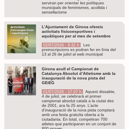
serviran per orientar les polítiques
municipals de feminismes, acollida i
sensellarisme
L’Ajuntament de Girona ofereix
activitats fisicoesportives i
aquàtiques per al mes de setembre
02/07/2026 - 9.31 h
Les
preinscripcions es podran fer en línia del
13 al 26 de juliol al web municipal
Girona acull el Campionat de
Catalunya Absolut d’Atletisme amb la
inauguració de la nova pista del
GEiEG
01/07/2026 - 17.07 h
Aquest dissabte,
4 de juliol, se celebrarà el primer
campionat absolut català a la ciutat des
de 2001, ara fa 25 anys. L’acte
d’inauguració de la nova pista comptarà
amb una festa gratuïta oberta a la
ciutadania. En total, competiran 700
atletes que participaran en un conjunt de
800 proves