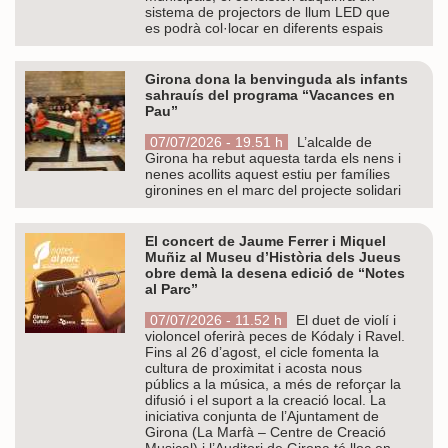
sistema de projectors de llum LED que
es podrà col·locar en diferents espais
Girona dona la benvinguda als infants
sahrauís del programa “Vacances en
Pau”
07/07/2026 - 19.51 h
L’alcalde de
Girona ha rebut aquesta tarda els nens i
nenes acollits aquest estiu per famílies
gironines en el marc del projecte solidari
El concert de Jaume Ferrer i Miquel
Muñiz al Museu d’Història dels Jueus
obre demà la desena edició de “Notes
al Parc”
07/07/2026 - 11.52 h
El duet de violí i
violoncel oferirà peces de Kódaly i Ravel.
Fins al 26 d’agost, el cicle fomenta la
cultura de proximitat i acosta nous
públics a la música, a més de reforçar la
difusió i el suport a la creació local. La
iniciativa conjunta de l’Ajuntament de
Girona (La Marfà – Centre de Creació
Musical) i l’Auditori de Girona té lloc en