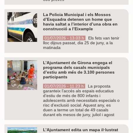
La Policia Municipal i els Mossos
d’Esquadra detenen un home que
havia saltat a l’interior d’una obra en
construcció a l’Eixample
01/07/2026 - 13.03 h
Els fets van tenir
lloc dijous passat, dia 25 de juny, a la
matinada
L’Ajuntament de Girona engega el
programa dels casals municipals
d’estiu amb més de 3.100 persones
participants
01/07/2026 - 11.23 h
La proposta
garanteix l’accés als espais educatius
d’estiu de més de 800 infants i
adolescents amb necessitats especials o
risc d’exclusió social. Aquest any, es
duen a terme un total de 49 casals
durant els mesos de juny, juliol i agost
L’Ajuntament edita un mapa il·lustrat