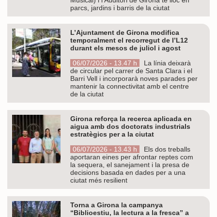
parcs, jardins i barris de la ciutat
L’Ajuntament de Girona modifica
temporalment el recorregut de l’L12
durant els mesos de juliol i agost
06/07/2026 - 13.47 h
La línia deixarà
de circular pel carrer de Santa Clara i el
Barri Vell i incorporarà noves parades per
mantenir la connectivitat amb el centre
de la ciutat
Girona reforça la recerca aplicada en
aigua amb dos doctorats industrials
estratègics per a la ciutat
06/07/2026 - 13.43 h
Els dos treballs
aportaran eines per afrontar reptes com
la sequera, el sanejament i la presa de
decisions basada en dades per a una
ciutat més resilient
Torna a Girona la campanya
“Biblioestiu, la lectura a la fresca” a