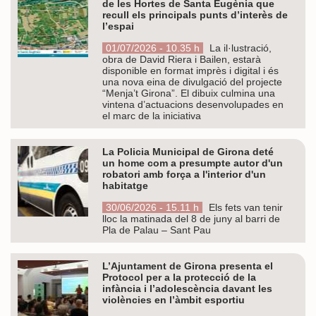
de les Hortes de Santa Eugènia que
recull els principals punts d’interès de
l’espai
01/07/2026 - 10.35 h
La il·lustració,
obra de David Riera i Bailen, estarà
disponible en format imprès i digital i és
una nova eina de divulgació del projecte
“Menja’t Girona”. El dibuix culmina una
vintena d’actuacions desenvolupades en
el marc de la iniciativa
La Policia Municipal de Girona deté
un home com a presumpte autor d'un
robatori amb força a l'interior d'un
habitatge
30/06/2026 - 15.11 h
Els fets van tenir
lloc la matinada del 8 de juny al barri de
Pla de Palau – Sant Pau
L’Ajuntament de Girona presenta el
Protocol per a la protecció de la
infància i l’adolescència davant les
violències en l’àmbit esportiu