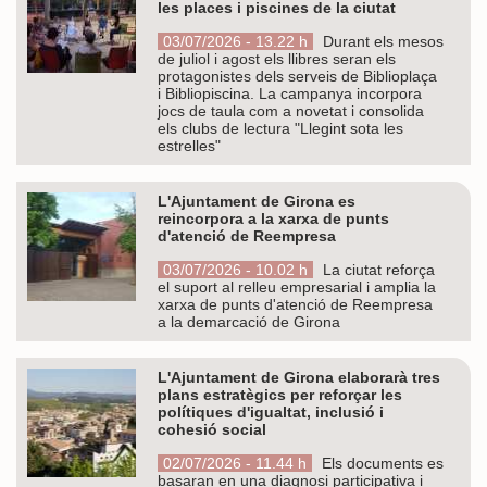
les places i piscines de la ciutat
03/07/2026 - 13.22 h
Durant els mesos
de juliol i agost els llibres seran els
protagonistes dels serveis de Biblioplaça
i Bibliopiscina. La campanya incorpora
jocs de taula com a novetat i consolida
els clubs de lectura "Llegint sota les
estrelles"
L'Ajuntament de Girona es
reincorpora a la xarxa de punts
d'atenció de Reempresa
03/07/2026 - 10.02 h
La ciutat reforça
el suport al relleu empresarial i amplia la
xarxa de punts d'atenció de Reempresa
a la demarcació de Girona
L'Ajuntament de Girona elaborarà tres
plans estratègics per reforçar les
polítiques d'igualtat, inclusió i
cohesió social
02/07/2026 - 11.44 h
Els documents es
basaran en una diagnosi participativa i