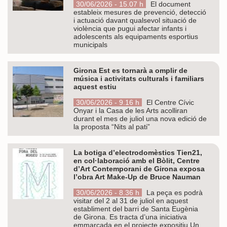
30/06/2026 - 15.07 h
El document
estableix mesures de prevenció, detecció
i actuació davant qualsevol situació de
violència que pugui afectar infants i
adolescents als equipaments esportius
municipals
Girona Est es tornarà a omplir de
música i activitats culturals i familiars
aquest estiu
30/06/2026 - 9.16 h
El Centre Cívic
Onyar i la Casa de les Arts acolliran
durant el mes de juliol una nova edició de
la proposta “Nits al pati”
La botiga d’electrodomèstics Tien21,
en col·laboració amb el Bòlit, Centre
d’Art Contemporani de Girona exposa
l’obra Art Make-Up de Bruce Nauman
30/06/2026 - 8.36 h
La peça es podrà
visitar del 2 al 31 de juliol en aquest
establiment del barri de Santa Eugènia
de Girona. Es tracta d’una iniciativa
emmarcada en el projecte expositiu Un