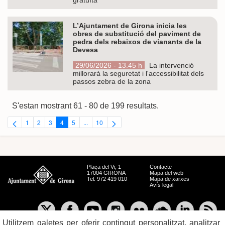
L’Ajuntament de Girona inicia les
obres de substitució del paviment de
pedra dels rebaixos de vianants de la
Devesa
29/06/2026 - 13.45 h
La intervenció
millorarà la seguretat i l'accessibilitat dels
passos zebra de la zona
S'estan mostrant 61 - 80 de 199 resultats.
1
2
3
4
5
...
10
Pàgina
Pàgina
Pàgina
Pàgina
Pàgina
Pàgines intermèdies Utilitzeu TAB per navegar.
Pàgina
Plaça del Vi, 1
Contacte
17004 GIRONA
Mapa del web
Tel. 972 419 010
Mapa de xarxes
Avís legal
Utilitzem galetes per oferir contingut personalitzat, analitzar