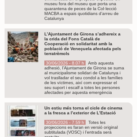
museu fora del museu que porta una
quarantena de peces de la Col·lecció
MACBA a espais quotidians d’arreu de
Catalunya
L’Ajuntament de Girona s’adhereix a
la crida del Fons Català de
Cooperació en solidaritat amb la
població de Veneçuela afectada pels
terratrèmols
30/06/2026 - 8.07 h
Amb aquesta
adhesió, l’Ajuntament de Girona se suma
al municipalisme solidari de Catalunya i
vol traslladar el seu condol a les famílies
de les víctimes, així com expressar el
seu suport i escalf a totes les persones
afectades per aquesta emergència
Un estiu més torna el cicle de cinema
a la fresca a l’exterior de L’Estació
30/06/2026 - 7.59 h
Totes les
projeccions es faran en versió original
subtitulada (VOSC) i l’entrada serà
gratuïta