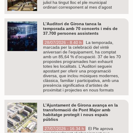
juliol ha tingut lloc el ple municipal
ordinari corresponent al mes d’agost
L’Auditori de Girona tanca la
temporada amb 70 concerts i més de
37.700 persones assistents
28/07/2026 - 8.40 h
La temporada,
marcada per la celebració del vintè
aniversari de l'equipament, ha comptat
amb un 85,64 % d'ocupació. 37 de les 70
propostes programades han exhaurit
totes les localitats. L'Auditori segueix
apostant per oferir una programació
diversa, que inclou músiques modernes,
clàssica, familiar i participativa, amb una
presència significativa d’artistes de
proximitat i projectes en nous formats
L’Ajuntament de Girona avança en la
transformació de Pont Major amb
habitatge protegit i nous espais
públics
27/07/2026 - 16.34 h
El Ple aprova