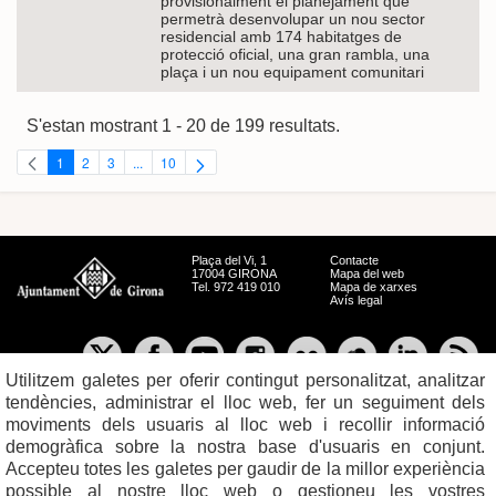
provisionalment el planejament que
permetrà desenvolupar un nou sector
residencial amb 174 habitatges de
protecció oficial, una gran rambla, una
plaça i un nou equipament comunitari
S'estan mostrant 1 - 20 de 199 resultats.
1
2
3
...
10
Pàgina
Pàgina
Pàgina
Pàgines intermèdies Utilitzeu TAB per navegar.
Pàgina
Plaça del Vi, 1
Contacte
17004 GIRONA
Mapa del web
Tel. 972 419 010
Mapa de xarxes
Avís legal
Utilitzem galetes per oferir contingut personalitzat, analitzar
tendències, administrar el lloc web, fer un seguiment dels
moviments dels usuaris al lloc web i recollir informació
demogràfica sobre la nostra base d'usuaris en conjunt.
Accepteu totes les galetes per gaudir de la millor experiència
possible al nostre lloc web o gestioneu les vostres