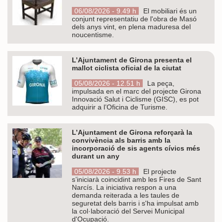
06/08/2026 - 9.49 h
El mobiliari és un
conjunt representatiu de l'obra de Masó
dels anys vint, en plena maduresa del
noucentisme.
L’Ajuntament de Girona presenta el
mallot ciclista oficial de la ciutat
05/08/2026 - 12.51 h
La peça,
impulsada en el marc del projecte Girona
Innovació Salut i Ciclisme (GISC), es pot
adquirir a l’Oficina de Turisme.
L’Ajuntament de Girona reforçarà la
convivència als barris amb la
incorporació de sis agents cívics més
durant un any
05/08/2026 - 9.53 h
El projecte
s’iniciarà coincidint amb les Fires de Sant
Narcís. La iniciativa respon a una
demanda reiterada a les taules de
seguretat dels barris i s'ha impulsat amb
la col·laboració del Servei Municipal
d'Ocupació.