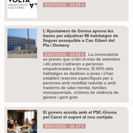
31/07/2026 - 14.25 h
L'Ajuntament de Girona aprova les
bases per adjudicar 98 habitatges de
lloguer assequible a Can Gibert del
Pla i Domeny
31/07/2026 - 10.53 h
La convocatòria
es preveu que s’obri el mes de setembre
i els pisos s'adrecen a persones
empadronades a Girona. El 65% dels
habitatges es destinen a joves i s’han
establert reserves específiques per a
persones amb mobilitat reduïda o amb
trastorns de salut mental, famílies
monoparentals, víctimes de violència de
gènere i gent gran
El govern acorda amb el PSC-Girona
pel Canvi el suport al nou cartipàs
30/07/2026 - 16.27 h