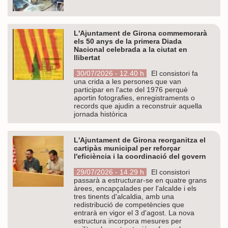
L'Ajuntament de Girona commemorarà
els 50 anys de la primera Diada
Nacional celebrada a la ciutat en
llibertat
30/07/2026 - 12.40 h
El consistori fa
una crida a les persones que van
participar en l'acte del 1976 perquè
aportin fotografies, enregistraments o
records que ajudin a reconstruir aquella
jornada històrica
L'Ajuntament de Girona reorganitza el
cartipàs municipal per reforçar
l'eficiència i la coordinació del govern
29/07/2026 - 14.29 h
El consistori
passarà a estructurar-se en quatre grans
àrees, encapçalades per l'alcalde i els
tres tinents d'alcaldia, amb una
redistribució de competències que
entrarà en vigor el 3 d'agost. La nova
estructura incorpora mesures per