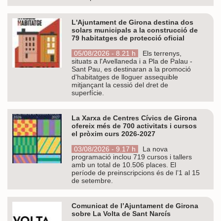
L'Ajuntament de Girona destina dos
solars municipals a la construcció de
79 habitatges de protecció oficial
05/08/2026 - 8.21 h
Els terrenys,
situats a l'Avellaneda i a Pla de Palau -
Sant Pau, es destinaran a la promoció
d'habitatges de lloguer assequible
mitjançant la cessió del dret de
superfície.
La Xarxa de Centres Cívics de Girona
ofereix més de 700 activitats i cursos
el pròxim curs 2026-2027
03/08/2026 - 9.17 h
La nova
programació inclou 719 cursos i tallers
amb un total de 10.506 places. El
període de preinscripcions és de l’1 al 15
de setembre.
Comunicat de l’Ajuntament de Girona
sobre La Volta de Sant Narcís