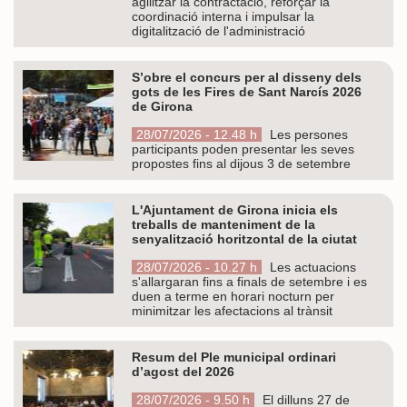
agilitzar la contractació, reforçar la
coordinació interna i impulsar la
digitalització de l'administració
S’obre el concurs per al disseny dels
gots de les Fires de Sant Narcís 2026
de Girona
28/07/2026 - 12.48 h
Les persones
participants poden presentar les seves
propostes fins al dijous 3 de setembre
L'Ajuntament de Girona inicia els
treballs de manteniment de la
senyalització horitzontal de la ciutat
28/07/2026 - 10.27 h
Les actuacions
s'allargaran fins a finals de setembre i es
duen a terme en horari nocturn per
minimitzar les afectacions al trànsit
Resum del Ple municipal ordinari
d’agost del 2026
28/07/2026 - 9.50 h
El dilluns 27 de