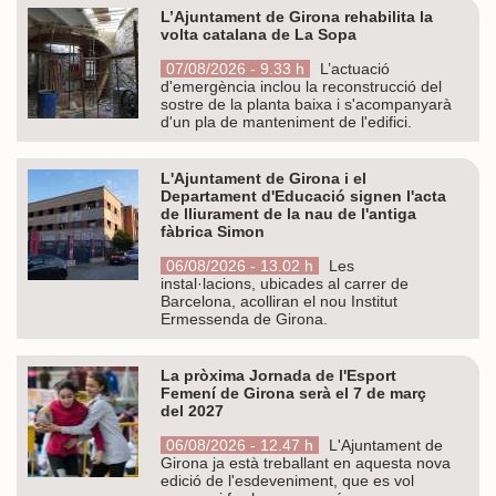
L’Ajuntament de Girona rehabilita la
volta catalana de La Sopa
07/08/2026 - 9.33 h
L’actuació
d'emergència inclou la reconstrucció del
sostre de la planta baixa i s'acompanyarà
d'un pla de manteniment de l'edifici.
L'Ajuntament de Girona i el
Departament d'Educació signen l'acta
de lliurament de la nau de l'antiga
fàbrica Simon
06/08/2026 - 13.02 h
Les
instal·lacions, ubicades al carrer de
Barcelona, acolliran el nou Institut
Ermessenda de Girona.
La pròxima Jornada de l'Esport
Femení de Girona serà el 7 de març
del 2027
06/08/2026 - 12.47 h
L'Ajuntament de
Girona ja està treballant en aquesta nova
edició de l'esdeveniment, que es vol