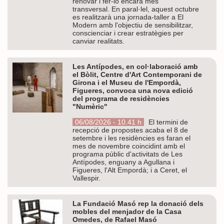
renovar i fer-lo encara més
transversal. En paral·lel, aquest octubre
es realitzarà una jornada-taller a El
Modern amb l'objectiu de sensibilitzar,
conscienciar i crear estratègies per
canviar realitats.
Les Antípodes, en col·laboració amb
el Bòlit, Centre d'Art Contemporani de
Girona i el Museu de l'Empordà,
Figueres, convoca una nova edició
del programa de residències
"Numèric"
06/08/2026 - 10.41 h
El termini de
recepció de propostes acaba el 8 de
setembre i les residències es faran el
mes de novembre coincidint amb el
programa públic d'activitats de Les
Antípodes, enguany a Agullana i
Figueres, l'Alt Empordà; i a Ceret, el
Vallespir.
La Fundació Masó rep la donació dels
mobles del menjador de la Casa
Omedes, de Rafael Masó