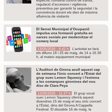
específic combina control de trànsit,
regulació d’accessos i vigilància
preventiva per garantir la seguretat i la
convivència durant els dies de màxima
afluència de visitants
El Servei Municipal d’Ocupació
impulsa una formació gratuïta en
xarxes socials per modernitzar el
comerç local
13/05/2026 - 8.42 h
L’activitat es farà
els dilluns 18 i 25 de maig, de 14 a 16.30
h, al mateix equipament municipal
L'Auditori de Girona acull aquest cap
de setmana l'únic concert a l'Estat del
grup suec Lemon Squeezy i l'estrena
a les comarques gironines del nou
disc de Clara Peya
12/05/2026 - 11.27 h
El grup vocal
suec Lemon Squeezy oferirà aquest
divendres 15 de maig el seu únic concert
a l'Estat, dins del Girona A Cappella
Festival. El dissabte 16 de maig, la