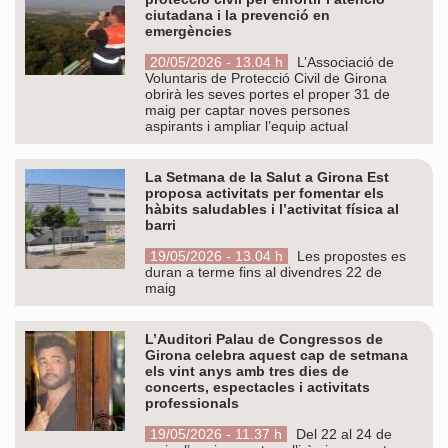
ciutadana i la prevenció en
emergències
20/05/2026 - 13.04 h
L’Associació de
Voluntaris de Protecció Civil de Girona
obrirà les seves portes el proper 31 de
maig per captar noves persones
aspirants i ampliar l’equip actual
La Setmana de la Salut a Girona Est
proposa activitats per fomentar els
hàbits saludables i l’activitat física al
barri
19/05/2026 - 13.04 h
Les propostes es
duran a terme fins al divendres 22 de
maig
L’Auditori Palau de Congressos de
Girona celebra aquest cap de setmana
els vint anys amb tres dies de
concerts, espectacles i activitats
professionals
19/05/2026 - 11.37 h
Del 22 al 24 de