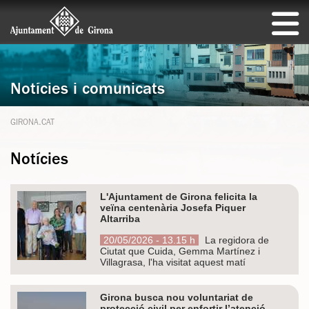
Notícies i comunicats
GIRONA.CAT
Notícies
L'Ajuntament de Girona felicita la
veïna centenària Josefa Piquer
Altarriba
20/05/2026 - 13.15 h
La regidora de
Ciutat que Cuida, Gemma Martínez i
Villagrasa, l'ha visitat aquest matí
Girona busca nou voluntariat de
protecció civil per enfortir l’atenció