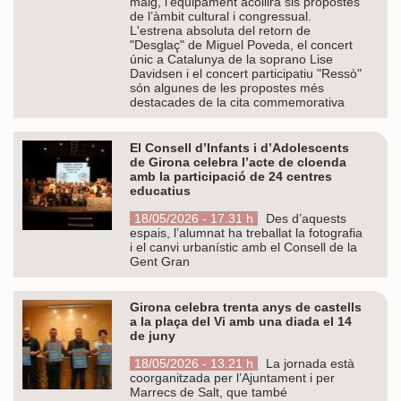
maig, l’equipament acollirà sis propostes
de l’àmbit cultural i congressual.
L'estrena absoluta del retorn de
"Desglaç" de Miguel Poveda, el concert
únic a Catalunya de la soprano Lise
Davidsen i el concert participatiu "Ressò"
són algunes de les propostes més
destacades de la cita commemorativa
El Consell d’Infants i d’Adolescents
de Girona celebra l’acte de cloenda
amb la participació de 24 centres
educatius
18/05/2026 - 17.31 h
Des d’aquests
espais, l’alumnat ha treballat la fotografia
i el canvi urbanístic amb el Consell de la
Gent Gran
Girona celebra trenta anys de castells
a la plaça del Vi amb una diada el 14
de juny
18/05/2026 - 13.21 h
La jornada està
coorganitzada per l’Ajuntament i per
Marrecs de Salt, que també