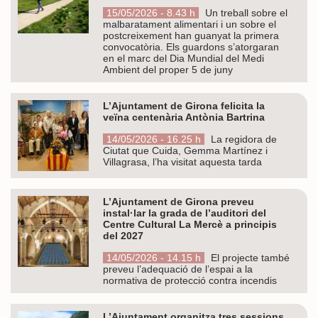
15/05/2026 - 8.43 h
Un treball sobre el
malbaratament alimentari i un sobre el
postcreixement han guanyat la primera
convocatòria. Els guardons s’atorgaran
en el marc del Dia Mundial del Medi
Ambient del proper 5 de juny
L’Ajuntament de Girona felicita la
veïna centenària Antònia Bartrina
14/05/2026 - 16.25 h
La regidora de
Ciutat que Cuida, Gemma Martínez i
Villagrasa, l’ha visitat aquesta tarda
L’Ajuntament de Girona preveu
instal·lar la grada de l’auditori del
Centre Cultural La Mercè a principis
del 2027
14/05/2026 - 14.15 h
El projecte també
preveu l’adequació de l’espai a la
normativa de protecció contra incendis
L’Ajuntament organitza tres sessions