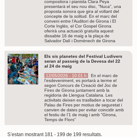
compositora i pianista Clara Peya
presentarà el seu nou disc, "Nuca", una
proposta sonora que gira al voltant del
concepte de la solitud. En el marc del
conveni entre l'Auditori de Girona i El
Corte Inglés, el Cor Gospel Girona
oferirà una actuació gratuïta aquest
dissabte 16 de maig a la plaça de
Salvador Dalí i Domènech de Girona
Els sis planetes del Festival Ludivers
seran al passeig de la Devesa del 22
al 24 de maig
12/05/2026 - 10.01 h
En el marc de
l’esdeveniment, es portarà a terme el
segon Concurs de Creació del Joc de
Fires de Girona juntament amb la
regidoria de Llengua Catalana. Les
activitats deixen es traslladen a tocar del
Palau de Fires per motius de seguretat i
canvien de dates per evitar coincidir amb
el festiu de l’1 de maig i amb “Girona,
Temps de Flors”
S'estan mostrant 181 - 199 de 199 resultats.