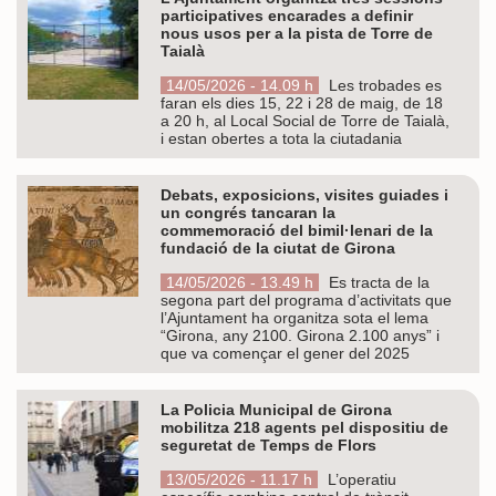
participatives encarades a definir
nous usos per a la pista de Torre de
Taialà
14/05/2026 - 14.09 h
Les trobades es
faran els dies 15, 22 i 28 de maig, de 18
a 20 h, al Local Social de Torre de Taialà,
i estan obertes a tota la ciutadania
Debats, exposicions, visites guiades i
un congrés tancaran la
commemoració del bimil·lenari de la
fundació de la ciutat de Girona
14/05/2026 - 13.49 h
Es tracta de la
segona part del programa d’activitats que
l’Ajuntament ha organitza sota el lema
“Girona, any 2100. Girona 2.100 anys” i
que va començar el gener del 2025
La Policia Municipal de Girona
mobilitza 218 agents pel dispositiu de
seguretat de Temps de Flors
13/05/2026 - 11.17 h
L’operatiu