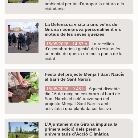
ambiental per tal d’apropar la natura a la
ciutadania
La Defensora visita a uns veïns de
Girona i comprova personalment els
motius de les seves queixes
15/05/2026 - 14.57 h
La recollida
d’escombraries i gestió dels residus és
un motiu de queixa en molts punts de la
ciutat
Festa del projecte Menja’t Sant Narcís
al barri de Sant Narcís
15/05/2026 - 9.48 h
Aquest dissabte
dia 16 de maig se celebrarà al barri de
Sant Narcís el setè aniversari del
projecte Menja’t Sant Narcís amb
activitats i una plantada col·lectiva
L’Ajuntament de Girona impulsa la
primera edició dels premis
universitaris d’Acció Climàtica