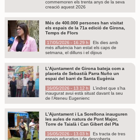
commemoren els trenta anys de la seva
creació aquest 2026
Més de 400.000 persones han visitat
els espais de la 71a edició de Girona,
Temps de Flors
17/05/2026 - 16.29 h
Els dies amb
més afluència han estat els caps de
setmana, el dilluns i el dijous
L’Ajuntament de Girona bateja com a
placeta de Sebastià Parra Nuño un
espai del barri de Santa Eugènia
16/05/2026 - 13.12 h
L’indret que s’ha
inaugurat avui està situat davant la seu
de l’Ateneu Eugenienc
L’Ajuntament i La Sorellona inauguren
les aules de natura de Pont Major,
Torre de Taialà i Can Gibert del Pla
16/05/2026 - 13.03 h
Es tracta de tres
espais educatius i de descoberta