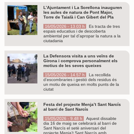
L’Ajuntament i La Sorellona inauguren
les aules de natura de Pont Major,
Torre de Taialà i Can Gibert del Pla
16/05/2026 - 13.03 h
Es tracta de tres
espais educatius i de descoberta
ambiental per tal d’apropar la natura a la
ciutadania
La Defensora visita a uns veïns de
Girona i comprova personalment els
motius de les seves queixes
15/05/2026 - 14.57 h
La recollida
d’escombraries i gestió dels residus és
un motiu de queixa en molts punts de la
ciutat
Festa del projecte Menja’t Sant Narcís
al barri de Sant Narcís
15/05/2026 - 9.48 h
Aquest dissabte
dia 16 de maig se celebrarà al barri de
Sant Narcís el setè aniversari del
projecte Menja’t Sant Narcís amb