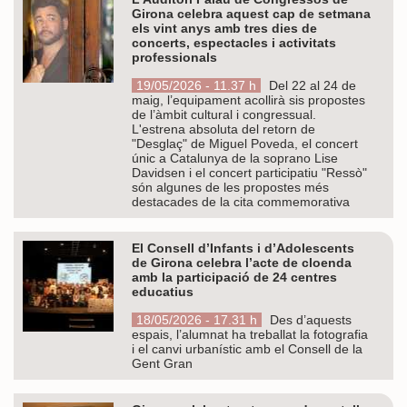
Girona celebra aquest cap de setmana
els vint anys amb tres dies de
concerts, espectacles i activitats
professionals
19/05/2026 - 11.37 h
Del 22 al 24 de
maig, l’equipament acollirà sis propostes
de l’àmbit cultural i congressual.
L'estrena absoluta del retorn de
"Desglaç" de Miguel Poveda, el concert
únic a Catalunya de la soprano Lise
Davidsen i el concert participatiu "Ressò"
són algunes de les propostes més
destacades de la cita commemorativa
El Consell d’Infants i d’Adolescents
de Girona celebra l’acte de cloenda
amb la participació de 24 centres
educatius
18/05/2026 - 17.31 h
Des d’aquests
espais, l’alumnat ha treballat la fotografia
i el canvi urbanístic amb el Consell de la
Gent Gran