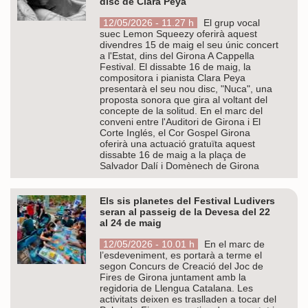
disc de Clara Peya
12/05/2026 - 11.27 h
El grup vocal
suec Lemon Squeezy oferirà aquest
divendres 15 de maig el seu únic concert
a l'Estat, dins del Girona A Cappella
Festival. El dissabte 16 de maig, la
compositora i pianista Clara Peya
presentarà el seu nou disc, "Nuca", una
proposta sonora que gira al voltant del
concepte de la solitud. En el marc del
conveni entre l'Auditori de Girona i El
Corte Inglés, el Cor Gospel Girona
oferirà una actuació gratuïta aquest
dissabte 16 de maig a la plaça de
Salvador Dalí i Domènech de Girona
Els sis planetes del Festival Ludivers
seran al passeig de la Devesa del 22
al 24 de maig
12/05/2026 - 10.01 h
En el marc de
l’esdeveniment, es portarà a terme el
segon Concurs de Creació del Joc de
Fires de Girona juntament amb la
regidoria de Llengua Catalana. Les
activitats deixen es traslladen a tocar del