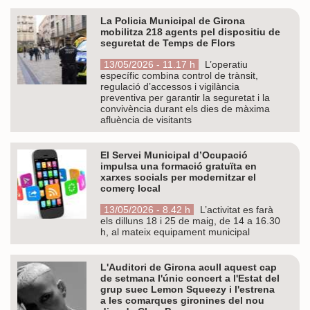
La Policia Municipal de Girona
mobilitza 218 agents pel dispositiu de
seguretat de Temps de Flors
13/05/2026 - 11.17 h
L’operatiu
específic combina control de trànsit,
regulació d’accessos i vigilància
preventiva per garantir la seguretat i la
convivència durant els dies de màxima
afluència de visitants
El Servei Municipal d’Ocupació
impulsa una formació gratuïta en
xarxes socials per modernitzar el
comerç local
13/05/2026 - 8.42 h
L’activitat es farà
els dilluns 18 i 25 de maig, de 14 a 16.30
h, al mateix equipament municipal
L'Auditori de Girona acull aquest cap
de setmana l'únic concert a l'Estat del
grup suec Lemon Squeezy i l'estrena
a les comarques gironines del nou