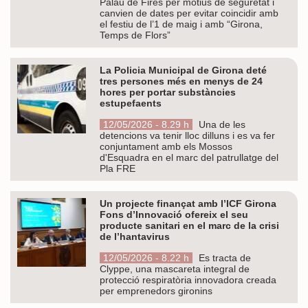
Palau de Fires per motius de seguretat i
canvien de dates per evitar coincidir amb
el festiu de l’1 de maig i amb “Girona,
Temps de Flors”
La Policia Municipal de Girona deté
tres persones més en menys de 24
hores per portar substàncies
estupefaents
12/05/2026 - 8.29 h
Una de les
detencions va tenir lloc dilluns i es va fer
conjuntament amb els Mossos
d'Esquadra en el marc del patrullatge del
Pla FRE
Un projecte finançat amb l’ICF Girona
Fons d’Innovació ofereix el seu
producte sanitari en el marc de la crisi
de l’hantavirus
12/05/2026 - 8.22 h
Es tracta de
Clyppe, una mascareta integral de
protecció respiratòria innovadora creada
per emprenedors gironins