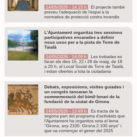
14/05/2026 - 14.15 h
El projecte també
preveu l’adequació de l’espai a la
normativa de protecció contra incendis
L’Ajuntament organitza tres sessions
participatives encarades a definir
nous usos per a la pista de Torre de
Taialà
14/05/2026 - 14.09 h
Les trobades es
faran els dies 15, 22 i 28 de maig, de 18
a 20 h, al Local Social de Torre de Taialà,
i estan obertes a tota la ciutadania
Debats, exposicions, visites guiades i
un congrés tancaran la
commemoració del bimil·lenari de la
fundació de la ciutat de Girona
14/05/2026 - 13.49 h
Es tracta de la
segona part del programa d’activitats que
l’Ajuntament ha organitza sota el lema
“Girona, any 2100. Girona 2.100 anys” i
que va començar el gener del 2025