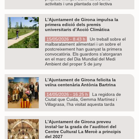
activitats i una plantada col·lectiva
L’Ajuntament de Girona impulsa la
primera edició dels premis
universitaris d’Acció Climàtica
15/05/2026 - 8.43 h
Un treball sobre el
malbaratament alimentari i un sobre el
postcreixement han guanyat la primera
convocatòria. Els guardons s’atorgaran
en el marc del Dia Mundial del Medi
Ambient del proper 5 de juny
L’Ajuntament de Girona felicita la
veïna centenària Antònia Bartrina
14/05/2026 - 16.25 h
La regidora de
Ciutat que Cuida, Gemma Martínez i
Villagrasa, l’ha visitat aquesta tarda
L’Ajuntament de Girona preveu
instal·lar la grada de l’auditori del
Centre Cultural La Mercè a principis
del 2027