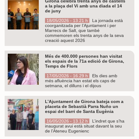
Girona celebra trenta anys de castells
a la plaça del Vi amb una diada el 14
de juny
18/05/2026 - 13.21 h
La jornada està
coorganitzada per l’Ajuntament i per
Marrecs de Salt, que també
commemoren els trenta anys de la seva
creació aquest 2026
Més de 400.000 persones han visitat
els espais de la 71a edició de Girona,
Temps de Flors
17/05/2026 - 16.29 h
Els dies amb
més afluència han estat els caps de
setmana, el dilluns i el dijous
L’Ajuntament de Girona bateja com a
placeta de Sebastià Parra Nuño un
espai del barri de Santa Eugènia
16/05/2026 - 13.12 h
L’indret que s’ha
inaugurat avui està situat davant la seu
de l’Ateneu Eugenienc