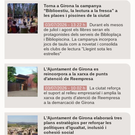
Torna a Girona la campanya
“Biblioestiu, la lectura a la fresca” a
les places i piscines de la ciutat
03/07/2026 - 13.22 h
Durant els mesos
de juliol i agost els llibres seran els
protagonistes dels serveis de Biblioplaça
i Bibliopiscina. La campanya incorpora
jocs de taula com a novetat i consolida
els clubs de lectura "Llegint sota les
estrelles"
L'Ajuntament de Girona es
reincorpora a la xarxa de punts
d'atenció de Reempresa
03/07/2026 - 10.02 h
La ciutat reforça
el suport al relleu empresarial i amplia la
xarxa de punts d'atenció de Reempresa
a la demarcació de Girona
L'Ajuntament de Girona elaborarà tres
plans estratègics per reforçar les
polítiques d'igualtat, inclusió i
cohesió social