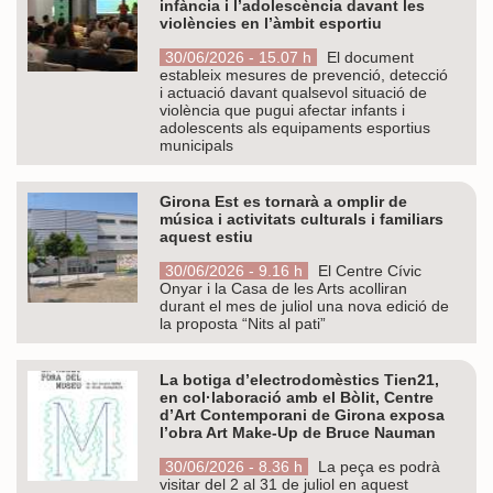
infància i l’adolescència davant les
violències en l’àmbit esportiu
30/06/2026 - 15.07 h
El document
estableix mesures de prevenció, detecció
i actuació davant qualsevol situació de
violència que pugui afectar infants i
adolescents als equipaments esportius
municipals
Girona Est es tornarà a omplir de
música i activitats culturals i familiars
aquest estiu
30/06/2026 - 9.16 h
El Centre Cívic
Onyar i la Casa de les Arts acolliran
durant el mes de juliol una nova edició de
la proposta “Nits al pati”
La botiga d’electrodomèstics Tien21,
en col·laboració amb el Bòlit, Centre
d’Art Contemporani de Girona exposa
l’obra Art Make-Up de Bruce Nauman
30/06/2026 - 8.36 h
La peça es podrà
visitar del 2 al 31 de juliol en aquest