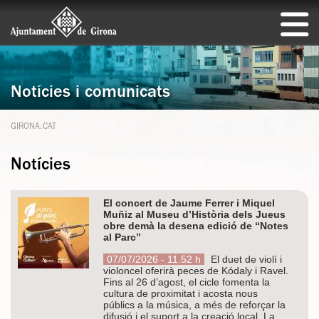
Notícies i comunicats
GIRONA.CAT
Notícies
El concert de Jaume Ferrer i Miquel
Muñiz al Museu d’Història dels Jueus
obre demà la desena edició de “Notes
al Parc”
07/07/2026 - 11.52 h
El duet de violí i
violoncel oferirà peces de Kódaly i Ravel.
Fins al 26 d’agost, el cicle fomenta la
cultura de proximitat i acosta nous
públics a la música, a més de reforçar la
difusió i el suport a la creació local. La