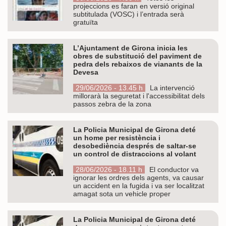
projeccions es faran en versió original
subtitulada (VOSC) i l’entrada serà
gratuïta
L’Ajuntament de Girona inicia les
obres de substitució del paviment de
pedra dels rebaixos de vianants de la
Devesa
29/06/2026 - 13.45 h
La intervenció
millorarà la seguretat i l'accessibilitat dels
passos zebra de la zona
La Policia Municipal de Girona deté
un home per resistència i
desobediència després de saltar-se
un control de distraccions al volant
28/06/2026 - 18.11 h
El conductor va
ignorar les ordres dels agents, va causar
un accident en la fugida i va ser localitzat
amagat sota un vehicle proper
La Policia Municipal de Girona deté