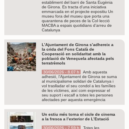
establiment del barri de Santa Eugènia
de Girona. Es tracta d’una iniciativa
emmarcada en el projecte expositiu Un
museu fora del museu que porta una
quarantena de peces de la Col·lecció
MACBA a espais quotidians d’arreu de
Catalunya
L’Ajuntament de Girona s’adhereix a
la crida del Fons Català de
Cooperació en solidaritat amb la
població de Veneçuela afectada pels
terratrèmols
30/06/2026 - 8.07 h
Amb aquesta
adhesió, l’Ajuntament de Girona se suma
al municipalisme solidari de Catalunya i
vol traslladar el seu condol a les famílies
de les víctimes, així com expressar el
seu suport i escalf a totes les persones
afectades per aquesta emergència
Un estiu més torna el cicle de cinema
a la fresca a l’exterior de L’Estació
30/06/2026 - 7.59 h
Totes les