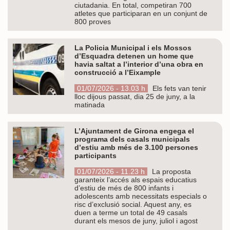
ciutadania. En total, competiran 700
atletes que participaran en un conjunt de
800 proves
La Policia Municipal i els Mossos
d’Esquadra detenen un home que
havia saltat a l’interior d’una obra en
construcció a l’Eixample
01/07/2026 - 13.03 h
Els fets van tenir
lloc dijous passat, dia 25 de juny, a la
matinada
L’Ajuntament de Girona engega el
programa dels casals municipals
d’estiu amb més de 3.100 persones
participants
01/07/2026 - 11.23 h
La proposta
garanteix l’accés als espais educatius
d’estiu de més de 800 infants i
adolescents amb necessitats especials o
risc d’exclusió social. Aquest any, es
duen a terme un total de 49 casals
durant els mesos de juny, juliol i agost