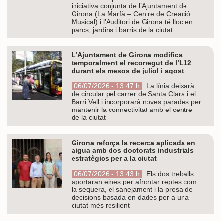
iniciativa conjunta de l’Ajuntament de
Girona (La Marfà – Centre de Creació
Musical) i l’Auditori de Girona té lloc en
parcs, jardins i barris de la ciutat
L’Ajuntament de Girona modifica
temporalment el recorregut de l’L12
durant els mesos de juliol i agost
06/07/2026 - 13.47 h
La línia deixarà
de circular pel carrer de Santa Clara i el
Barri Vell i incorporarà noves parades per
mantenir la connectivitat amb el centre
de la ciutat
Girona reforça la recerca aplicada en
aigua amb dos doctorats industrials
estratègics per a la ciutat
06/07/2026 - 13.43 h
Els dos treballs
aportaran eines per afrontar reptes com
la sequera, el sanejament i la presa de
decisions basada en dades per a una
ciutat més resilient