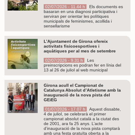
02/07/2026 - 11.44 h
Els documents es
basaran en una diagnosi participativa i
serviran per orientar les polítiques
municipals de feminismes, acollida i
sensellarisme
L’Ajuntament de Girona ofereix
activitats fisicoesportives i
aquàtiques per al mes de setembre
02/07/2026 - 9.31 h
Les
preinscripcions es podran fer en línia del
13 al 26 de juliol al web municipal
Girona acull el Campionat de
Catalunya Absolut d’Atletisme amb la
inauguració de la nova pista del
GEiEG
01/07/2026 - 17.07 h
Aquest dissabte,
4 de juliol, se celebrarà el primer
campionat absolut català a la ciutat des
de 2001, ara fa 25 anys. L’acte
d’inauguració de la nova pista comptarà
amb una festa gratuïta oberta a la