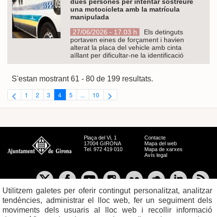
dues persones per intentar sostreure
una motocicleta amb la matrícula
manipulada
27/06/2026 - 17.03 h
Els detinguts
portaven eines de forçament i havien
alterat la placa del vehicle amb cinta
aïllant per dificultar-ne la identificació
S'estan mostrant 61 - 80 de 199 resultats.
1
2
3
4
5
...
10
Pàgina
Pàgina
Pàgina
Pàgina
Pàgina
Pàgines intermèdies Utilitzeu TAB per navegar.
Pàgina
Plaça del Vi, 1
Contacte
17004 GIRONA
Mapa del web
Tel. 972 419 010
Mapa de xarxes
Avís legal
Utilitzem galetes per oferir contingut personalitzat, analitzar
tendències, administrar el lloc web, fer un seguiment dels
moviments dels usuaris al lloc web i recollir informació