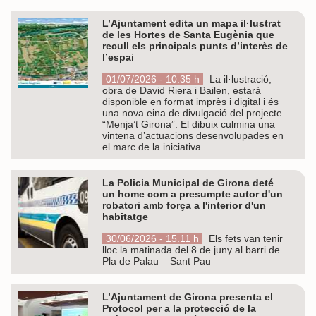
L’Ajuntament edita un mapa il·lustrat
de les Hortes de Santa Eugènia que
recull els principals punts d’interès de
l’espai
01/07/2026 - 10.35 h
La il·lustració,
obra de David Riera i Bailen, estarà
disponible en format imprès i digital i és
una nova eina de divulgació del projecte
“Menja’t Girona”. El dibuix culmina una
vintena d’actuacions desenvolupades en
el marc de la iniciativa
La Policia Municipal de Girona deté
un home com a presumpte autor d'un
robatori amb força a l'interior d'un
habitatge
30/06/2026 - 15.11 h
Els fets van tenir
lloc la matinada del 8 de juny al barri de
Pla de Palau – Sant Pau
L’Ajuntament de Girona presenta el
Protocol per a la protecció de la