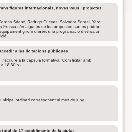
ans figures internacionals, noves veus i projectes
erena Sáenz, Rodrigo Cuevas, Salvador Sobral, Yerai
 la Fresca són algunes de les propostes que es podran
l’equipament gironí ofereix una programació diversa on
ició
cedir a les licitacions públiques
nscriure a la càpsula formativa "Com licitar amb
h a 18.30 h
 municipal ordinari corresponent al mes de juny
 total de 17 establiments de la ciutat