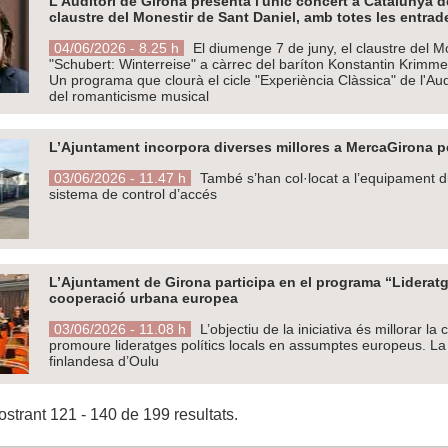
L'Auditori de Girona presenta l'únic concert a Catalunya d
claustre del Monestir de Sant Daniel, amb totes les entra
04/06/2026 - 8.25 h
El diumenge 7 de juny, el claustre del Mo
"Schubert: Winterreise" a càrrec del baríton Konstantin Krimm
Un programa que clourà el cicle "Experiència Clàssica" de l'Aud
del romanticisme musical
L’Ajuntament incorpora diverses millores a MercaGirona pe
03/06/2026 - 11.47 h
També s’han col·locat a l’equipament du
sistema de control d’accés
L’Ajuntament de Girona participa en el programa “Lideratg
cooperació urbana europea
03/06/2026 - 11.08 h
L’objectiu de la iniciativa és millorar l
promoure lideratges polítics locals en assumptes europeus. La c
finlandesa d’Oulu
strant 121 - 140 de 199 resultats.