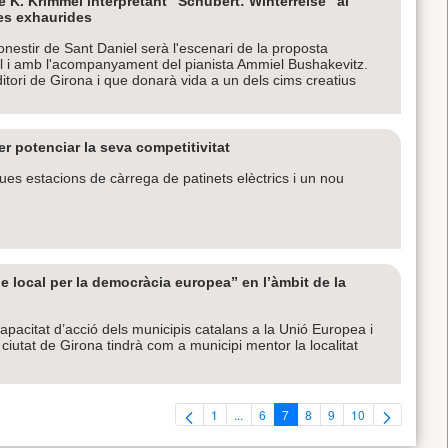
e K. Krimmel interpretant "Schubert: Winterreise" al
des exhaurides
nestir de Sant Daniel serà l'escenari de la proposta
el i amb l'acompanyament del pianista Ammiel Bushakevitz.
itori de Girona i que donarà vida a un dels cims creatius
r potenciar la seva competitivitat
es estacions de càrrega de patinets elèctrics i un nou
e local per la democràcia europea” en l’àmbit de la
a capacitat d’acció dels municipis catalans a la Unió Europea i
iutat de Girona tindrà com a municipi mentor la localitat
1
...
6
7
8
9
10
Pàgina
Pàgines intermèdies Utilitzeu TAB per 
Pàgina
Pàgina
Pàgina
Pàgina
Pàgina