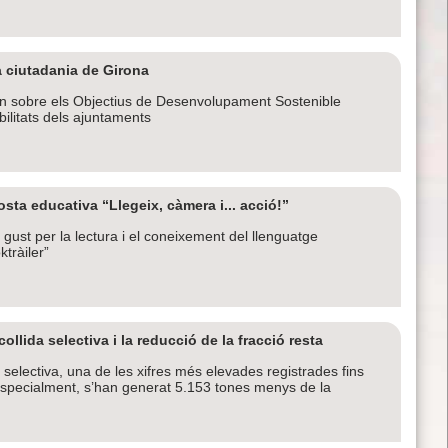
la ciutadania de Girona
en sobre els Objectius de Desenvolupament Sostenible
ilitats dels ajuntaments
sta educativa “Llegeix, càmera i... acció!”
l gust per la lectura i el coneixement del llenguatge
ktràiler”
ollida selectiva i la reducció de la fracció resta
 selectiva, una de les xifres més elevades registrades fins
 especialment, s’han generat 5.153 tones menys de la