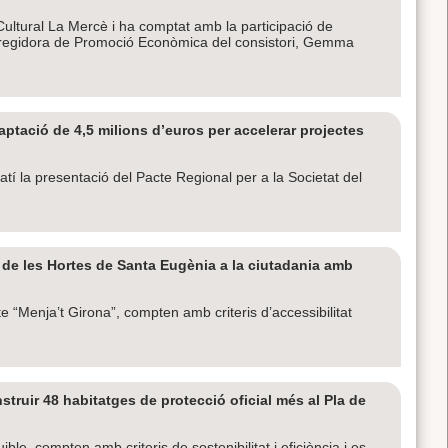
e Cultural La Mercè i ha comptat amb la participació de
sa i regidora de Promoció Econòmica del consistori, Gemma
tació de 4,5 milions d’euros per accelerar projectes
matí la presentació del Pacte Regional per a la Societat del
i de les Hortes de Santa Eugènia a la ciutadania amb
te “Menja’t Girona”, compten amb criteris d’accessibilitat
struir 48 habitatges de protecció oficial més al Pla de
le, compten amb criteris de sostenibilitat i eficiència i es