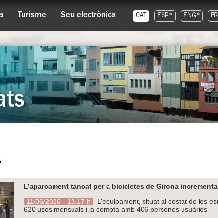
a
Turisme
Seu electrònica
CAT
ESP*
ENG*
FR
ats
s
L’aparcament tancat per a bicicletes de Girona increment
11/06/2026 - 13.17 h
L’equipament, situat al costat de les es
620 usos mensuals i ja compta amb 406 persones usuàries