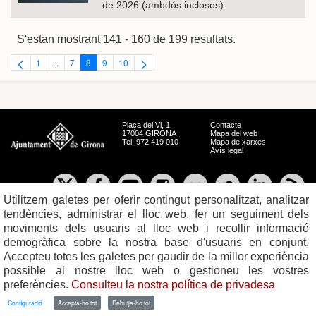
de 2026 (ambdós inclosos).
S'estan mostrant 141 - 160 de 199 resultats.
1
...
7
8
9
10
Pàgina
Pàgines intermèdies Utilitzeu TAB per navegar.
Pàgina
Pàgina
Pàgina
Pàgina
Plaça del Vi, 1
Contacte
17004 GIRONA
Mapa del web
Tel. 972 419 010
Mapa de xarxes
Avís legal
Utilitzem galetes per oferir contingut personalitzat, analitzar
tendències, administrar el lloc web, fer un seguiment dels
moviments dels usuaris al lloc web i recollir informació
demogràfica sobre la nostra base d'usuaris en conjunt.
Accepteu totes les galetes per gaudir de la millor experiència
possible al nostre lloc web o gestioneu les vostres
preferències.
Consulteu la nostra política de privadesa
Configuració
Accepta-ho tot
Rebutja-ho tot