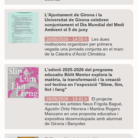
L'Ajuntament de Girona i la
Universitat de Girona celebren
conjuntament el Dia Mundial del Medi
Ambient el 5 de juny
26/05/2026 - 14.55 h
Les dues
institucions organitzen per primera
vegada una jornada conjunta en el marc
de la Càtedra d'Acció Climàtica
L’edició 2025-2026 del programa
educatiu Bòlit Mentor explora la
matèria, la transformació i la creació
col·lectiva en l’exposició "Slime, llim,
llot i fang"
26/05/2026 - 13.41 h
El projecte
reuneix les artistes Neus Frigola Bagué,
Agustín Ortiz Herrera i Martina Rogers
Manzano en una proposta educativa i
expositiva desenvolupada amb alumnat
de Girona i Banyoles