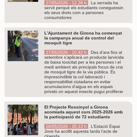
27/05/2026 - 12.28 h
La xerrada ha
servit perquè els estudiants coneguessin
els seus drets com a persones
consumidores
L’Ajuntament de Girona ha començat
la campanya anual de control del
mosquit tigre
27/05/2026 - 10.42 h
Des d’ara fins al
setembre s’aplicarà un producte larvicida
de baixa toxicitat per a les persones i el
medi ambient als principals focus de cria
de mosquit tigre de la via pública. És
imprescindible la col·laboració i
responsabilitat ciutadana en evitar
acumulacions d’aigua en els espais
privats on aquest insecte pugui proliferar
El Projecte Rossinyol a Girona
acomiada aquest curs 2025-2026 amb
la participació de 72 estudiants
26/05/2026 - 20.13 h
L’Estació Espai
Jove ha acollit aquesta tarda l’acte de
cloenda