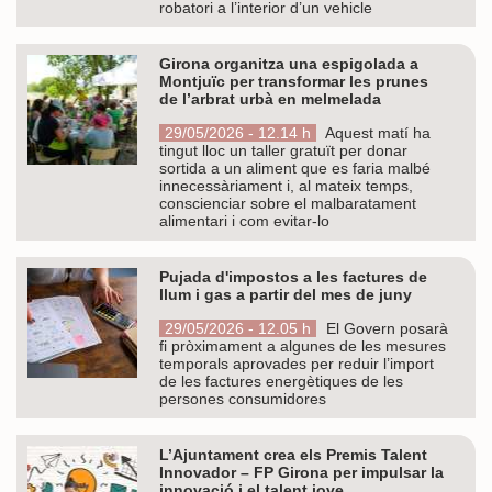
robatori a l’interior d’un vehicle
Girona organitza una espigolada a
Montjuïc per transformar les prunes
de l’arbrat urbà en melmelada
29/05/2026 - 12.14 h
Aquest matí ha
tingut lloc un taller gratuït per donar
sortida a un aliment que es faria malbé
innecessàriament i, al mateix temps,
conscienciar sobre el malbaratament
alimentari i com evitar-lo
Pujada d'impostos a les factures de
llum i gas a partir del mes de juny
29/05/2026 - 12.05 h
El Govern posarà
fi pròximament a algunes de les mesures
temporals aprovades per reduir l’import
de les factures energètiques de les
persones consumidores
L’Ajuntament crea els Premis Talent
Innovador – FP Girona per impulsar la
innovació i el talent jove