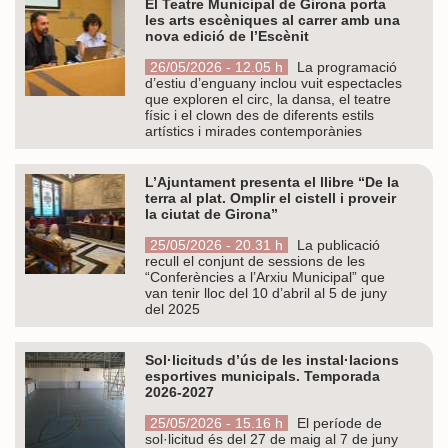
El Teatre Municipal de Girona porta
les arts escèniques al carrer amb una
nova edició de l’Escènit
26/05/2026 - 12.05 h
La programació
d’estiu d’enguany inclou vuit espectacles
que exploren el circ, la dansa, el teatre
físic i el clown des de diferents estils
artístics i mirades contemporànies
L’Ajuntament presenta el llibre “De la
terra al plat. Omplir el cistell i proveir
la ciutat de Girona”
25/05/2026 - 20.31 h
La publicació
recull el conjunt de sessions de les
“Conferències a l’Arxiu Municipal” que
van tenir lloc del 10 d’abril al 5 de juny
del 2025
Sol·licituds d’ús de les instal·lacions
esportives municipals. Temporada
2026-2027
25/05/2026 - 15.16 h
El període de
sol·licitud és del 27 de maig al 7 de juny