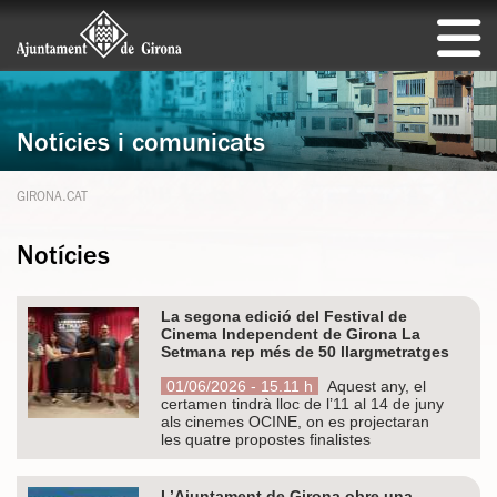
Notícies i comunicats
GIRONA.CAT
Notícies
La segona edició del Festival de
Cinema Independent de Girona La
Setmana rep més de 50 llargmetratges
01/06/2026 - 15.11 h
Aquest any, el
certamen tindrà lloc de l’11 al 14 de juny
als cinemes OCINE, on es projectaran
les quatre propostes finalistes
L’Ajuntament de Girona obre una