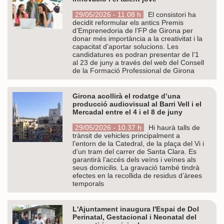
29/05/2026 - 11.08 h
El consistori ha
decidit reformular els antics Premis
d’Emprenedoria de l’FP de Girona per
donar més importància a la creativitat i la
capacitat d’aportar solucions. Les
candidatures es podran presentar de l’1
al 23 de juny a través del web del Consell
de la Formació Professional de Girona
Girona acollirà el rodatge d’una
producció audiovisual al Barri Vell i el
Mercadal entre el 4 i el 8 de juny
29/05/2026 - 10.37 h
Hi haurà talls de
trànsit de vehicles principalment a
l’entorn de la Catedral, de la plaça del Vi i
d’un tram del carrer de Santa Clara. Es
garantirà l’accés dels veïns i veïnes als
seus domicilis. La gravació també tindrà
efectes en la recollida de residus d’àrees
temporals
L'Ajuntament inaugura l'Espai de Dol
Perinatal, Gestacional i Neonatal del