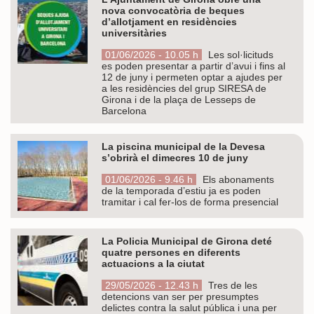
nova convocatòria de beques
d’allotjament en residències
universitàries
01/06/2026 - 10.05 h
Les sol·licituds
es poden presentar a partir d’avui i fins al
12 de juny i permeten optar a ajudes per
a les residències del grup SIRESA de
Girona i de la plaça de Lesseps de
Barcelona
La piscina municipal de la Devesa
s’obrirà el dimecres 10 de juny
01/06/2026 - 9.46 h
Els abonaments
de la temporada d’estiu ja es poden
tramitar i cal fer-los de forma presencial
La Policia Municipal de Girona deté
quatre persones en diferents
actuacions a la ciutat
29/05/2026 - 12.43 h
Tres de les
detencions van ser per presumptes
delictes contra la salut pública i una per