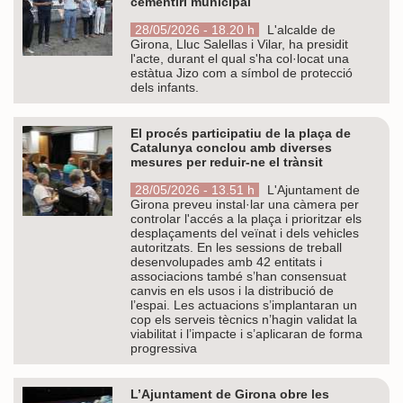
cementiri municipal
28/05/2026 - 18.20 h
L'alcalde de
Girona, Lluc Salellas i Vilar, ha presidit
l'acte, durant el qual s'ha col·locat una
estàtua Jizo com a símbol de protecció
dels infants.
El procés participatiu de la plaça de
Catalunya conclou amb diverses
mesures per reduir-ne el trànsit
28/05/2026 - 13.51 h
L'Ajuntament de
Girona preveu instal·lar una càmera per
controlar l'accés a la plaça i prioritzar els
desplaçaments del veïnat i dels vehicles
autoritzats. En les sessions de treball
desenvolupades amb 42 entitats i
associacions també s’han consensuat
canvis en els usos i la distribució de
l’espai. Les actuacions s’implantaran un
cop els serveis tècnics n’hagin validat la
viabilitat i l’impacte i s’aplicaran de forma
progressiva
L’Ajuntament de Girona obre les