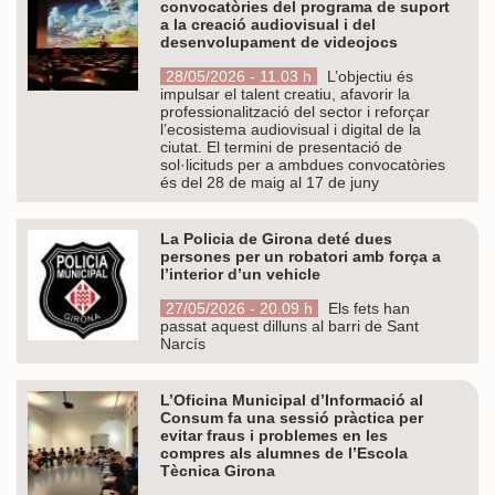
convocatòries del programa de suport
a la creació audiovisual i del
desenvolupament de videojocs
28/05/2026 - 11.03 h
L’objectiu és
impulsar el talent creatiu, afavorir la
professionalització del sector i reforçar
l’ecosistema audiovisual i digital de la
ciutat. El termini de presentació de
sol·licituds per a ambdues convocatòries
és del 28 de maig al 17 de juny
La Policia de Girona deté dues
persones per un robatori amb força a
l’interior d’un vehicle
27/05/2026 - 20.09 h
Els fets han
passat aquest dilluns al barri de Sant
Narcís
L’Oficina Municipal d’Informació al
Consum fa una sessió pràctica per
evitar fraus i problemes en les
compres als alumnes de l’Escola
Tècnica Girona