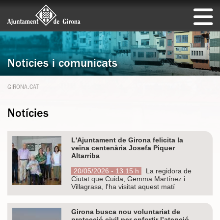
Notícies i comunicats
GIRONA.CAT
Notícies
L'Ajuntament de Girona felicita la
veïna centenària Josefa Piquer
Altarriba
20/05/2026 - 13.15 h
La regidora de
Ciutat que Cuida, Gemma Martínez i
Villagrasa, l'ha visitat aquest matí
Girona busca nou voluntariat de
protecció civil per enfortir l’atenció