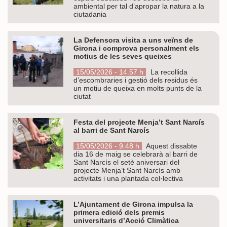
ambiental per tal d’apropar la natura a la
ciutadania
La Defensora visita a uns veïns de
Girona i comprova personalment els
motius de les seves queixes
15/05/2026 - 14.57 h
La recollida
d’escombraries i gestió dels residus és
un motiu de queixa en molts punts de la
ciutat
Festa del projecte Menja’t Sant Narcís
al barri de Sant Narcís
15/05/2026 - 9.48 h
Aquest dissabte
dia 16 de maig se celebrarà al barri de
Sant Narcís el setè aniversari del
projecte Menja’t Sant Narcís amb
activitats i una plantada col·lectiva
L’Ajuntament de Girona impulsa la
primera edició dels premis
universitaris d’Acció Climàtica