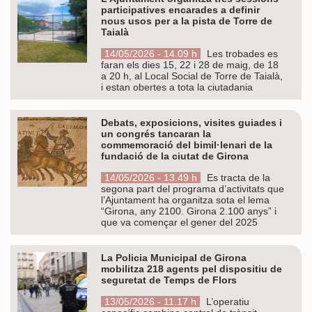
participatives encarades a definir
nous usos per a la pista de Torre de
Taialà
14/05/2026 - 14.09 h
Les trobades es
faran els dies 15, 22 i 28 de maig, de 18
a 20 h, al Local Social de Torre de Taialà,
i estan obertes a tota la ciutadania
Debats, exposicions, visites guiades i
un congrés tancaran la
commemoració del bimil·lenari de la
fundació de la ciutat de Girona
14/05/2026 - 13.49 h
Es tracta de la
segona part del programa d’activitats que
l’Ajuntament ha organitza sota el lema
“Girona, any 2100. Girona 2.100 anys” i
que va començar el gener del 2025
La Policia Municipal de Girona
mobilitza 218 agents pel dispositiu de
seguretat de Temps de Flors
13/05/2026 - 11.17 h
L’operatiu