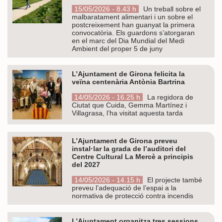
15/05/2026 - 8.43 h
Un treball sobre el
malbaratament alimentari i un sobre el
postcreixement han guanyat la primera
convocatòria. Els guardons s’atorgaran
en el marc del Dia Mundial del Medi
Ambient del proper 5 de juny
L’Ajuntament de Girona felicita la
veïna centenària Antònia Bartrina
14/05/2026 - 16.25 h
La regidora de
Ciutat que Cuida, Gemma Martínez i
Villagrasa, l’ha visitat aquesta tarda
L’Ajuntament de Girona preveu
instal·lar la grada de l’auditori del
Centre Cultural La Mercè a principis
del 2027
14/05/2026 - 14.15 h
El projecte també
preveu l’adequació de l’espai a la
normativa de protecció contra incendis
L’Ajuntament organitza tres sessions