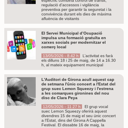
específic combina control de trànsit,
regulació d’accessos i vigilància
preventiva per garantir la seguretat i la
convivència durant els dies de màxima
afluència de visitants
El Servei Municipal d’Ocupació
impulsa una formació gratuïta en
xarxes socials per modernitzar el
comerç local
13/05/2026 - 8.42 h
L’activitat es farà
els dilluns 18 i 25 de maig, de 14 a 16.30
h, al mateix equipament municipal
L'Auditori de Girona acull aquest cap
de setmana l'únic concert a l'Estat del
grup suec Lemon Squeezy i l'estrena
a les comarques gironines del nou
disc de Clara Peya
12/05/2026 - 11.27 h
El grup vocal
suec Lemon Squeezy oferirà aquest
divendres 15 de maig el seu únic concert
a l'Estat, dins del Girona A Cappella
Festival. El dissabte 16 de maig, la