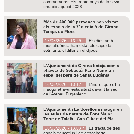
commemoren els trenta anys de la seva
creació aquest 2026
Més de 400.000 persones han visitat
els espais de la 71a edició de Girona,
Temps de Flors
17/05/2026 - 16.29 h
Els dies amb
més afluència han estat els caps de
setmana, el dilluns i el dijous
L’Ajuntament de Girona bateja com a
placeta de Sebastià Parra Nuño un
espai del barri de Santa Eugènia
16/05/2026 - 13.12 h
L’indret que s’ha
inaugurat avui està situat davant la seu
de l’Ateneu Eugenienc
L’Ajuntament i La Sorellona inauguren
les aules de natura de Pont Major,
Torre de Taialà i Can Gibert del Pla
16/05/2026 - 13.03 h
Es tracta de tres
espais educatius i de descoberta