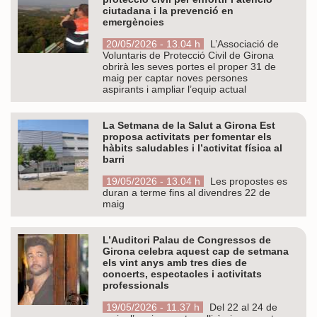
ciutadana i la prevenció en
emergències
20/05/2026 - 13.04 h
L’Associació de
Voluntaris de Protecció Civil de Girona
obrirà les seves portes el proper 31 de
maig per captar noves persones
aspirants i ampliar l’equip actual
La Setmana de la Salut a Girona Est
proposa activitats per fomentar els
hàbits saludables i l’activitat física al
barri
19/05/2026 - 13.04 h
Les propostes es
duran a terme fins al divendres 22 de
maig
L’Auditori Palau de Congressos de
Girona celebra aquest cap de setmana
els vint anys amb tres dies de
concerts, espectacles i activitats
professionals
19/05/2026 - 11.37 h
Del 22 al 24 de