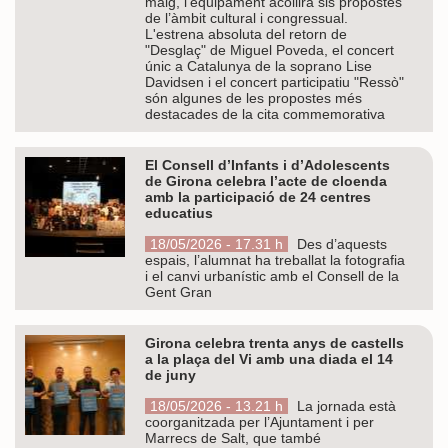
maig, l’equipament acollirà sis propostes
de l’àmbit cultural i congressual.
L'estrena absoluta del retorn de
"Desglaç" de Miguel Poveda, el concert
únic a Catalunya de la soprano Lise
Davidsen i el concert participatiu "Ressò"
són algunes de les propostes més
destacades de la cita commemorativa
El Consell d’Infants i d’Adolescents
de Girona celebra l’acte de cloenda
amb la participació de 24 centres
educatius
18/05/2026 - 17.31 h
Des d’aquests
espais, l’alumnat ha treballat la fotografia
i el canvi urbanístic amb el Consell de la
Gent Gran
Girona celebra trenta anys de castells
a la plaça del Vi amb una diada el 14
de juny
18/05/2026 - 13.21 h
La jornada està
coorganitzada per l’Ajuntament i per
Marrecs de Salt, que també