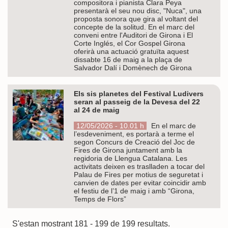
compositora i pianista Clara Peya
presentarà el seu nou disc, "Nuca", una
proposta sonora que gira al voltant del
concepte de la solitud. En el marc del
conveni entre l'Auditori de Girona i El
Corte Inglés, el Cor Gospel Girona
oferirà una actuació gratuïta aquest
dissabte 16 de maig a la plaça de
Salvador Dalí i Domènech de Girona
Els sis planetes del Festival Ludivers
seran al passeig de la Devesa del 22
al 24 de maig
12/05/2026 - 10.01 h
En el marc de
l’esdeveniment, es portarà a terme el
segon Concurs de Creació del Joc de
Fires de Girona juntament amb la
regidoria de Llengua Catalana. Les
activitats deixen es traslladen a tocar del
Palau de Fires per motius de seguretat i
canvien de dates per evitar coincidir amb
el festiu de l’1 de maig i amb “Girona,
Temps de Flors”
S'estan mostrant 181 - 199 de 199 resultats.