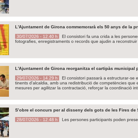
L'Ajuntament de Girona commemorarà els 50 anys de la prim
30/07/2026 - 12.40 h
El consistori fa una crida a les persone
fotografies, enregistraments o records que ajudin a reconstruir
L'Ajuntament de Girona reorganitza el cartipàs municipal pe
29/07/2026 - 14.29 h
El consistori passarà a estructurar-se e
tinents d'alcaldia, amb una redistribució de competències que e
mesures per agilitzar la contractació, reforçar la coordinació inte
S’obre el concurs per al disseny dels gots de les Fires de
28/07/2026 - 12.48 h
Les persones participants poden presen