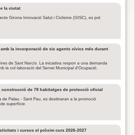
e la ciutat
cte Girona Innovació Salut i Ciclisme (GISC), es pot
s amb la incorporació de sis agents cívics més durant
 Fires de Sant Narcís. La iniciativa respon a una demanda
amb la col·laboració del Servei Municipal d'Ocupació.
 construcció de 79 habitatges de protecció oficial
Pla de Palau - Sant Pau, es destinaran a la promoció
 de superfície.
tivitats i cursos el pròxim curs 2026-2027