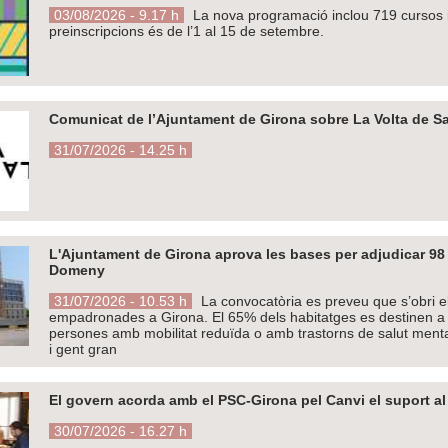
03/08/2026 - 9.17 h
La nova programació inclou 719 cursos i 
preinscripcions és de l’1 al 15 de setembre.
Comunicat de l’Ajuntament de Girona sobre La Volta de Sa
31/07/2026 - 14.25 h
L'Ajuntament de Girona aprova les bases per adjudicar 98 
Domeny
31/07/2026 - 10.53 h
La convocatòria es preveu que s’obri e
empadronades a Girona. El 65% dels habitatges es destinen a j
persones amb mobilitat reduïda o amb trastorns de salut menta
i gent gran
El govern acorda amb el PSC-Girona pel Canvi el suport al
30/07/2026 - 16.27 h