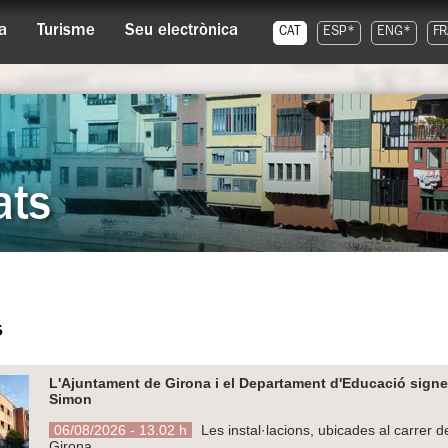
a
Turisme
Seu electrònica
CAT
ESP*
ENG*
FR
ats
s
L'Ajuntament de Girona i el Departament d'Educació signen 
Simon
06/08/2026 - 13.02 h
Les instal·lacions, ubicades al carrer d
Girona.