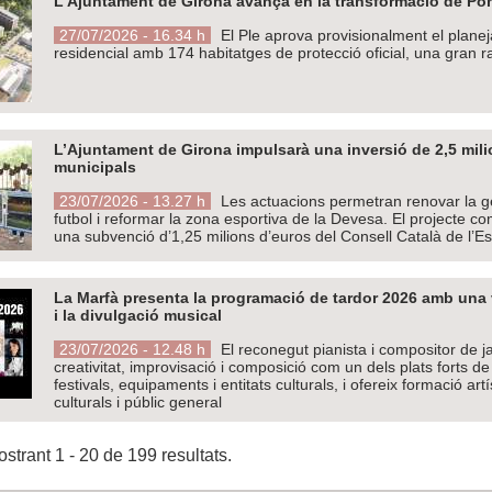
L’Ajuntament de Girona avança en la transformació de Pon
27/07/2026 - 16.34 h
El Ple aprova provisionalment el plan
residencial amb 174 habitatges de protecció oficial, una gran 
L’Ajuntament de Girona impulsarà una inversió de 2,5 mil
municipals
23/07/2026 - 13.27 h
Les actuacions permetran renovar la ge
futbol i reformar la zona esportiva de la Devesa. El projecte c
una subvenció d’1,25 milions d’euros del Consell Català de l’Es
La Marfà presenta la programació de tardor 2026 amb una vi
i la divulgació musical
23/07/2026 - 12.48 h
El reconegut pianista i compositor de 
creativitat, improvisació i composició com un dels plats forts 
festivals, equipaments i entitats culturals, i ofereix formació ar
culturals i públic general
strant 1 - 20 de 199 resultats.