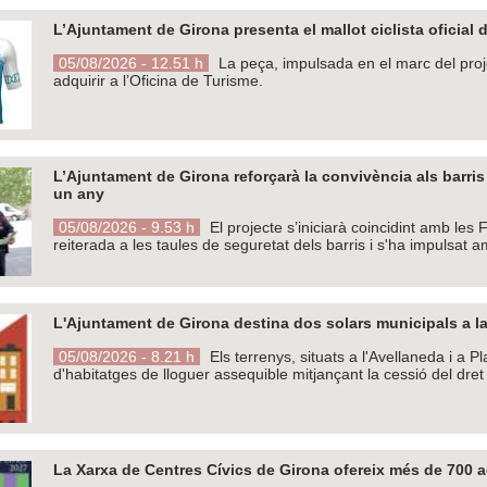
L’Ajuntament de Girona presenta el mallot ciclista oficial d
05/08/2026 - 12.51 h
La peça, impulsada en el marc del proje
adquirir a l’Oficina de Turisme.
L’Ajuntament de Girona reforçarà la convivència als barri
un any
05/08/2026 - 9.53 h
El projecte s’iniciarà coincidint amb les
reiterada a les taules de seguretat dels barris i s'ha impulsat 
L'Ajuntament de Girona destina dos solars municipals a la
05/08/2026 - 8.21 h
Els terrenys, situats a l'Avellaneda i a 
d'habitatges de lloguer assequible mitjançant la cessió del dret
La Xarxa de Centres Cívics de Girona ofereix més de 700 ac