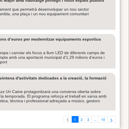
t Major amb habitatge protegit i nous espais públics
ejament que permetrà desenvolupar un nou sector
rambla, una plaça i un nou equipament comunitari
ions d’euros per modernitzar equipaments esportius
spa i canviar els focus a llum LED de diferents camps de
ompta amb una aportació municipal d’1,29 milions d’euros i
port
ntena d'activitats dedicades a la creació, la formació
jazz Uri Caine protagonitzarà una conversa oberta sobre
de la temporada. El programa reforça el treball en xarxa amb
tística, tècnica i professional adreçada a músics, gestors
1
2
3
...
10
Pàgina
Pàgina
Pàgina
Pàgines intermèdies U
Pàgina