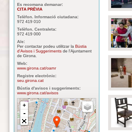
Es recomana demanar:
CITA PRÈVIA
Telèfon. Informació ciutadana:
972 419 010
Telèfon. Centraleta:
972 419 000
A/e:
Per contactar podeu utilitzar la
Bústia
d'Avisos i Suggeriments
de l'Ajuntament
de Girona.
Web:
www.girona.cat/oamr
Registre electrònic:
seu.girona.cat
Bústia d'avisos i suggeriments:
www.girona.cat/avisos