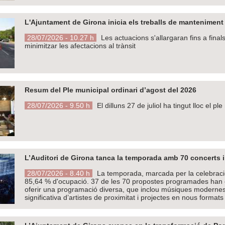
L'Ajuntament de Girona inicia els treballs de manteniment d
28/07/2026 - 10.27 h
Les actuacions s'allargaran fins a fina
minimitzar les afectacions al trànsit
Resum del Ple municipal ordinari d’agost del 2026
28/07/2026 - 9.50 h
El dilluns 27 de juliol ha tingut lloc el p
L’Auditori de Girona tanca la temporada amb 70 concerts 
28/07/2026 - 8.40 h
La temporada, marcada per la celebració
85,64 % d'ocupació. 37 de les 70 propostes programades han exh
oferir una programació diversa, que inclou músiques modernes, 
significativa d’artistes de proximitat i projectes en nous formats