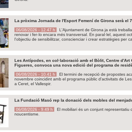
La pròxima Jornada de l'Esport Femení de Girona serà el 7
06/08/2026 - 12.47 h
L'Ajuntament de Girona ja està treball
renovar i fer-lo encara més transversal. En paral·lel, aquest o
l'objectiu de sensibilitzar, conscienciar i crear estratègies per ca
Les Antípodes, en col·laboració amb el Bòlit, Centre d'Ar
Figueres, convoca una nova edició del programa de resid
06/08/2026 - 10.41 h
El termini de recepció de propostes aca
novembre coincidint amb el programa públic d'activitats de Les
a Ceret, el Vallespir.
La Fundació Masó rep la donació dels mobles del menjad
06/08/2026 - 9.49 h
El mobiliari és un conjunt representatiu
noucentisme.