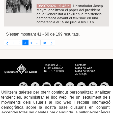
08/07/2026 - 9.48 h
L’historiador Josep
Maymí analitzarà el paper del president
de la Generalitat a l’exili en la resistència
democràtica davant el feixisme en una
conferència el 15 de juliol a les 19 h
S'estan mostrant 41 - 60 de 199 resultats.
1
2
3
4
...
10
Pàgina
Pàgina
Pàgina
Pàgina
Pàgines intermèdies Utilitzeu TAB per navegar.
Pàgina
Plaça del Vi, 1
Contacte
17004 GIRONA
Mapa del web
Tel. 972 419 010
Mapa de xarxes
Avís legal
Utilitzem galetes per oferir contingut personalitzat, analitzar
tendències, administrar el lloc web, fer un seguiment dels
moviments dels usuaris al lloc web i recollir informació
demogràfica sobre la nostra base d'usuaris en conjunt.
Accepteu totes les galetes per gaudir de la millor experiència