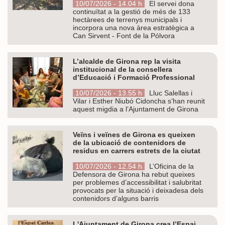
10/07/2026 - 14.04 h
El servei dona
continuïtat a la gestió de més de 133
hectàrees de terrenys municipals i
incorpora una nova àrea estratègica a
Can Sirvent - Font de la Pólvora
L’alcalde de Girona rep la visita
institucional de la consellera
d’Educació i Formació Professional
10/07/2026 - 13.55 h
Lluc Salellas i
Vilar i Esther Niubó Cidoncha s’han reunit
aquest migdia a l’Ajuntament de Girona
Veïns i veïnes de Girona es queixen
de la ubicació de contenidors de
residus en carrers estrets de la ciutat
10/07/2026 - 12.54 h
L’Oficina de la
Defensora de Girona ha rebut queixes
per problemes d’accessibilitat i salubritat
provocats per la situació i deixadesa dels
contenidors d’alguns barris
L'Ajuntament de Girona crea l’Espai