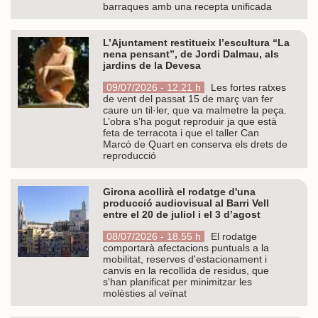
barraques amb una recepta unificada
L’Ajuntament restitueix l’escultura “La
nena pensant”, de Jordi Dalmau, als
jardins de la Devesa
09/07/2026 - 12.21 h
Les fortes ratxes
de vent del passat 15 de març van fer
caure un til·ler, que va malmetre la peça.
L’obra s’ha pogut reproduir ja que està
feta de terracota i que el taller Can
Marcó de Quart en conserva els drets de
reproducció
Girona acollirà el rodatge d'una
producció audiovisual al Barri Vell
entre el 20 de juliol i el 3 d’agost
08/07/2026 - 18.55 h
El rodatge
comportarà afectacions puntuals a la
mobilitat, reserves d'estacionament i
canvis en la recollida de residus, que
s'han planificat per minimitzar les
molèsties al veïnat