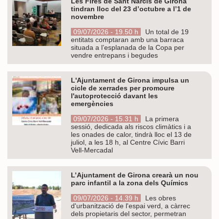
Les Fires de Sant Narcís de Girona
tindran lloc del 23 d’octubre a l’1 de
novembre
09/07/2026 - 19.50 h
Un total de 19
entitats comptaran amb una barraca
situada a l’esplanada de la Copa per
vendre entrepans i begudes
L'Ajuntament de Girona impulsa un
cicle de xerrades per promoure
l'autoprotecció davant les
emergències
09/07/2026 - 15.31 h
La primera
sessió, dedicada als riscos climàtics i a
les onades de calor, tindrà lloc el 13 de
juliol, a les 18 h, al Centre Cívic Barri
Vell-Mercadal
L’Ajuntament de Girona crearà un nou
parc infantil a la zona dels Químics
09/07/2026 - 14.39 h
Les obres
d'urbanització de l'espai verd, a càrrec
dels propietaris del sector, permetran