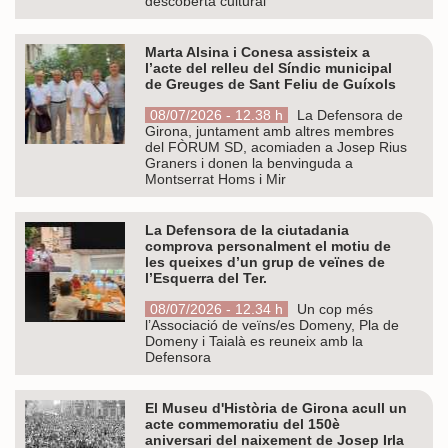
descoberta cultural
Marta Alsina i Conesa assisteix a
l’acte del relleu del Síndic municipal
de Greuges de Sant Feliu de Guíxols
08/07/2026 - 12.38 h
La Defensora de
Girona, juntament amb altres membres
del FÒRUM SD, acomiaden a Josep Rius
Graners i donen la benvinguda a
Montserrat Homs i Mir
La Defensora de la ciutadania
comprova personalment el motiu de
les queixes d’un grup de veïnes de
l’Esquerra del Ter.
08/07/2026 - 12.34 h
Un cop més
l’Associació de veïns/es Domeny, Pla de
Domeny i Taialà es reuneix amb la
Defensora
El Museu d'Història de Girona acull un
acte commemoratiu del 150è
aniversari del naixement de Josep Irla