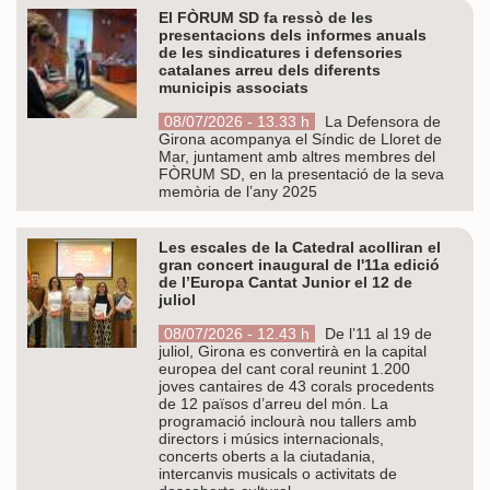
El FÒRUM SD fa ressò de les
presentacions dels informes anuals
de les sindicatures i defensories
catalanes arreu dels diferents
municipis associats
08/07/2026 - 13.33 h
La Defensora de
Girona acompanya el Síndic de Lloret de
Mar, juntament amb altres membres del
FÒRUM SD, en la presentació de la seva
memòria de l’any 2025
Les escales de la Catedral acolliran el
gran concert inaugural de l'11a edició
de l’Europa Cantat Junior el 12 de
juliol
08/07/2026 - 12.43 h
De l’11 al 19 de
juliol, Girona es convertirà en la capital
europea del cant coral reunint 1.200
joves cantaires de 43 corals procedents
de 12 països d’arreu del món. La
programació inclourà nou tallers amb
directors i músics internacionals,
concerts oberts a la ciutadania,
intercanvis musicals o activitats de