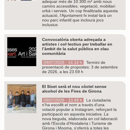
adequar més de 10.300 m² amb nous
camins accessibles, vegetació, mobiliari
urbà i serveis. Un cop finalitzada aquesta
actuació, l'Ajuntament hi instal·larà un
nou parc infantil que inclourà jocs
inclusius
Convocatòria oberta adreçada a
artistes i col·lectius per treballar en
l’àmbit de la salut pública en clau
comunitària
09/07/2026 - 14.14 h
Termini de
presentació de propostes: 3 de setembre
de 2026, a les 23.59 h
El Siset serà el nou còctel sense
alcohol de les Fires de Girona
09/07/2026 - 13.49 h
La ciutadania
n'ha escollit el nom a través d'una
votació popular a Instagram, reforçant la
participació en aquesta iniciativa. La
nova beguda, elaborada en col·laboració
amb l'Escola d'Hostaleria i Turisme de
Girona i Mooma, s'oferirà a totes les