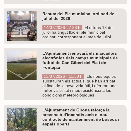
Resum del Ple municipal ordinari de
juliol del 2026
14/07/2026 - 7.33 h
El dilluns 13 de
juliol ha tingut lloc el ple municipal
ordinari corresponent al mes de juliol
L'Ajuntament renovarà els marcadors
electrònics dels camps municipals de
futbol de Can Gibert del Pla i de
Fontajau
13/07/2026 - 11.30 h
Els nous equips
substituiran els actuals, que han arribat
al final de la seva vida útil, i oferiran una
millor visibilitat i més resistència a les
condicions meteorològiques
L'Ajuntament de Girona reforça la
prevenció d'incendis amb el nou
contracte de manteniment de boscos i
espais oberts