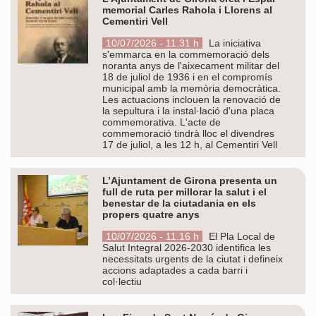
memorial Carles Rahola i Llorens al
Cementiri Vell
10/07/2026 - 11.31 h
La iniciativa
s'emmarca en la commemoració dels
noranta anys de l'aixecament militar del
18 de juliol de 1936 i en el compromís
municipal amb la memòria democràtica.
Les actuacions inclouen la renovació de
la sepultura i la instal·lació d'una placa
commemorativa. L'acte de
commemoració tindrà lloc el divendres
17 de juliol, a les 12 h, al Cementiri Vell
L’Ajuntament de Girona presenta un
full de ruta per millorar la salut i el
benestar de la ciutadania en els
propers quatre anys
10/07/2026 - 11.16 h
El Pla Local de
Salut Integral 2026-2030 identifica les
necessitats urgents de la ciutat i defineix
accions adaptades a cada barri i
col·lectiu