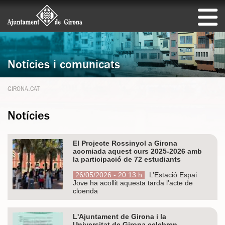
Notícies i comunicats
GIRONA.CAT
Notícies
El Projecte Rossinyol a Girona
acomiada aquest curs 2025-2026 amb
la participació de 72 estudiants
26/05/2026 - 20.13 h
L’Estació Espai
Jove ha acollit aquesta tarda l’acte de
cloenda
L'Ajuntament de Girona i la
Universitat de Girona celebren