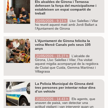
Els alcaldes de Girona i Terrassa
defensen la força del municipalisme i
estableixen un espai compartit de
treball
22/05/2026 - 9.13 h
Lluc Salellas i Vilar
ha reunit aquest matí amb Jordi Ballart a
l’Ajuntament de Girona
L’Ajuntament de Girona felicita la
veïna Mercè Canals pels seus 105
anys
21/05/2026 - 15.27 h
L’alcalde de
Girona, Lluc Salellas i Vilar, l’ha visitat
aquest migdia acompanyat de la regidora
de Ciutat que Cuida, Gemma Martínez i
Villagrasa
La Policia Municipal de Girona deté
tres persones per intentar robar dins
d’un vehicle
21/05/2026 - 14.43 h
Els agents, que
anaven de paisà, van detectar una
actitud vigilant i van intervenir quan un