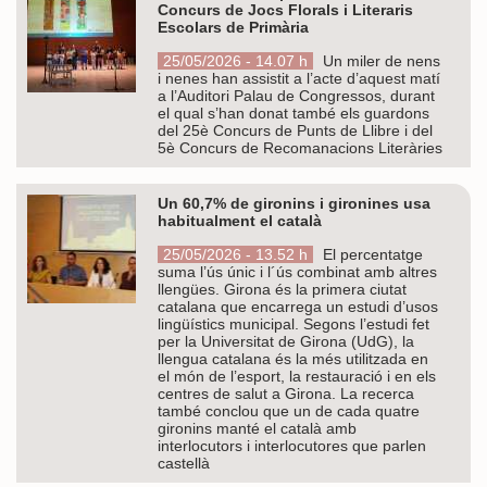
Concurs de Jocs Florals i Literaris
Escolars de Primària
25/05/2026 - 14.07 h
Un miler de nens
i nenes han assistit a l’acte d’aquest matí
a l’Auditori Palau de Congressos, durant
el qual s’han donat també els guardons
del 25è Concurs de Punts de Llibre i del
5è Concurs de Recomanacions Literàries
Un 60,7% de gironins i gironines usa
habitualment el català
25/05/2026 - 13.52 h
El percentatge
suma l’ús únic i l´ús combinat amb altres
llengües. Girona és la primera ciutat
catalana que encarrega un estudi d’usos
lingüístics municipal. Segons l’estudi fet
per la Universitat de Girona (UdG), la
llengua catalana és la més utilitzada en
el món de l’esport, la restauració i en els
centres de salut a Girona. La recerca
també conclou que un de cada quatre
gironins manté el català amb
interlocutors i interlocutores que parlen
castellà