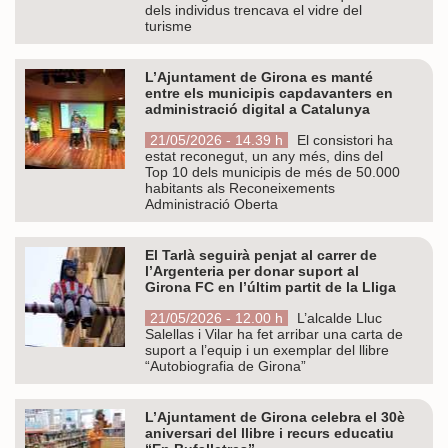
dels individus trencava el vidre del
turisme
L’Ajuntament de Girona es manté
entre els municipis capdavanters en
administració digital a Catalunya
21/05/2026 - 14.39 h
El consistori ha
estat reconegut, un any més, dins del
Top 10 dels municipis de més de 50.000
habitants als Reconeixements
Administració Oberta
El Tarlà seguirà penjat al carrer de
l’Argenteria per donar suport al
Girona FC en l’últim partit de la Lliga
21/05/2026 - 12.00 h
L’alcalde Lluc
Salellas i Vilar ha fet arribar una carta de
suport a l’equip i un exemplar del llibre
“Autobiografia de Girona”
L’Ajuntament de Girona celebra el 30è
aniversari del llibre i recurs educatiu