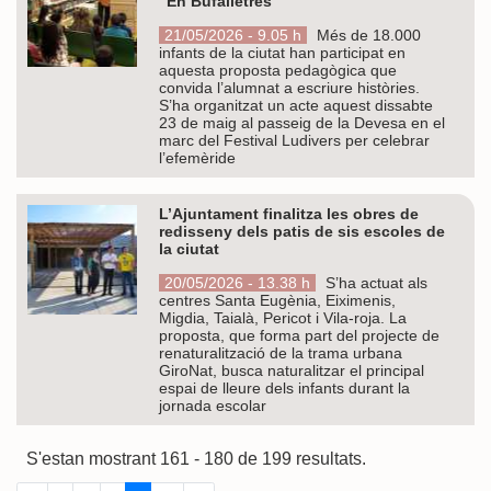
“En Bufalletres”
21/05/2026 - 9.05 h
Més de 18.000
infants de la ciutat han participat en
aquesta proposta pedagògica que
convida l’alumnat a escriure històries.
S’ha organitzat un acte aquest dissabte
23 de maig al passeig de la Devesa en el
marc del Festival Ludivers per celebrar
l’efemèride
L’Ajuntament finalitza les obres de
redisseny dels patis de sis escoles de
la ciutat
20/05/2026 - 13.38 h
S’ha actuat als
centres Santa Eugènia, Eiximenis,
Migdia, Taialà, Pericot i Vila-roja. La
proposta, que forma part del projecte de
renaturalització de la trama urbana
GiroNat, busca naturalitzar el principal
espai de lleure dels infants durant la
jornada escolar
S'estan mostrant 161 - 180 de 199 resultats.