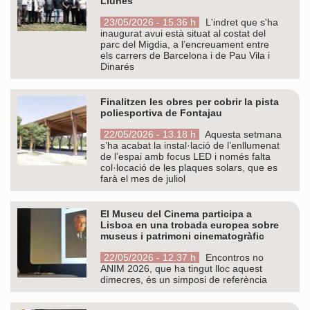
Llunes
23/05/2026 - 15.36 h
L'indret que s'ha
inaugurat avui està situat al costat del
parc del Migdia, a l’encreuament entre
els carrers de Barcelona i de Pau Vila i
Dinarés
Finalitzen les obres per cobrir la pista
poliesportiva de Fontajau
22/05/2026 - 13.18 h
Aquesta setmana
s’ha acabat la instal·lació de l’enllumenat
de l’espai amb focus LED i només falta
col·locació de les plaques solars, que es
farà el mes de juliol
El Museu del Cinema participa a
Lisboa en una trobada europea sobre
museus i patrimoni cinematogràfic
22/05/2026 - 12.37 h
Encontros no
ANIM 2026, que ha tingut lloc aquest
dimecres, és un simposi de referència