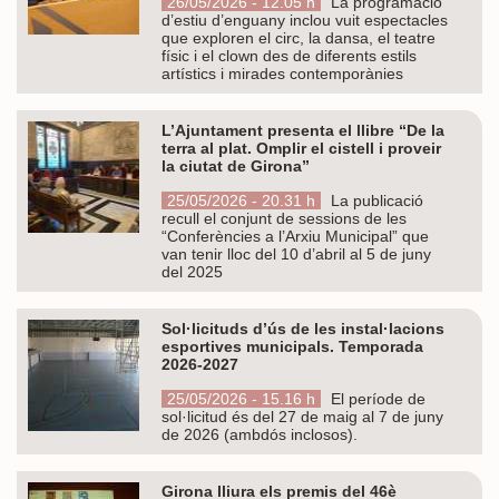
26/05/2026 - 12.05 h
La programació
d’estiu d’enguany inclou vuit espectacles
que exploren el circ, la dansa, el teatre
físic i el clown des de diferents estils
artístics i mirades contemporànies
L’Ajuntament presenta el llibre “De la
terra al plat. Omplir el cistell i proveir
la ciutat de Girona”
25/05/2026 - 20.31 h
La publicació
recull el conjunt de sessions de les
“Conferències a l’Arxiu Municipal” que
van tenir lloc del 10 d’abril al 5 de juny
del 2025
Sol·licituds d’ús de les instal·lacions
esportives municipals. Temporada
2026-2027
25/05/2026 - 15.16 h
El període de
sol·licitud és del 27 de maig al 7 de juny
de 2026 (ambdós inclosos).
Girona lliura els premis del 46è