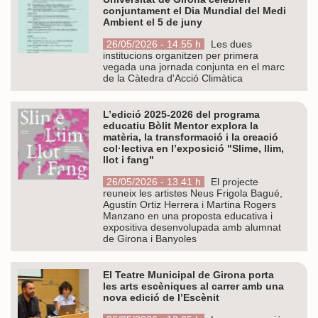
conjuntament el Dia Mundial del Medi
Ambient el 5 de juny
26/05/2026 - 14.55 h
Les dues
institucions organitzen per primera
vegada una jornada conjunta en el marc
de la Càtedra d'Acció Climàtica
L’edició 2025-2026 del programa
educatiu Bòlit Mentor explora la
matèria, la transformació i la creació
col·lectiva en l’exposició "Slime, llim,
llot i fang"
26/05/2026 - 13.41 h
El projecte
reuneix les artistes Neus Frigola Bagué,
Agustín Ortiz Herrera i Martina Rogers
Manzano en una proposta educativa i
expositiva desenvolupada amb alumnat
de Girona i Banyoles
El Teatre Municipal de Girona porta
les arts escèniques al carrer amb una
nova edició de l’Escènit