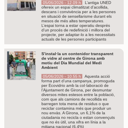
05/06/2026 - 12.09 h
L’antiga UNED
ofereix un espai climatitzat d’acollida,
descans i convivència per a les persones
en situació de sensellarisme durant els
mesos de més altes temperatures.
L’espai torna a estar operatiu després
d’un procés de redefinició i millora del
projecte, per adaptar-lo a les necessitats
actuals de les persones participants
S’instal·la un contenidor transparent
de vidre al centre de Girona amb
motiu del Dia Mundial del Medi
Ambient
05/06/2026 - 10.55 h
Aquesta acció
forma part d’una campanya, promoguda
per Ecovidrio amb la col·laboració de
l’Ajuntament de Girona, per desmuntar
diversos mites estesos entre la població,
com que als camions de recollida es
barregen tota mena de residus o que
reciclar contamina més que produir un
nou envàs. A Girona, un 6,1% de la
ciutadania no recicla o estan convençuts
que no és útil, una xifra en línia a la
mitjana nacional (6,4%)