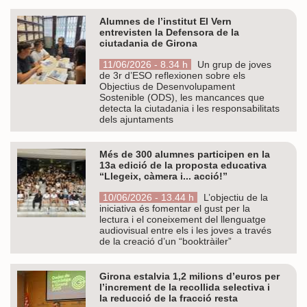
Alumnes de l’institut El Vern
entrevisten la Defensora de la
ciutadania de Girona
11/06/2026 - 8.34 h
Un grup de joves
de 3r d’ESO reflexionen sobre els
Objectius de Desenvolupament
Sostenible (ODS), les mancances que
detecta la ciutadania i les responsabilitats
dels ajuntaments
Més de 300 alumnes participen en la
13a edició de la proposta educativa
“Llegeix, càmera i... acció!”
10/06/2026 - 13.44 h
L’objectiu de la
iniciativa és fomentar el gust per la
lectura i el coneixement del llenguatge
audiovisual entre els i les joves a través
de la creació d’un “booktràiler”
Girona estalvia 1,2 milions d’euros per
l’increment de la recollida selectiva i
la reducció de la fracció resta