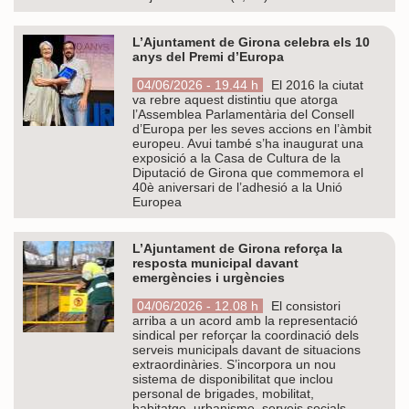
L’Ajuntament de Girona celebra els 10
anys del Premi d’Europa
04/06/2026 - 19.44 h
El 2016 la ciutat
va rebre aquest distintiu que atorga
l’Assemblea Parlamentària del Consell
d’Europa per les seves accions en l’àmbit
europeu. Avui també s’ha inaugurat una
exposició a la Casa de Cultura de la
Diputació de Girona que commemora el
40è aniversari de l’adhesió a la Unió
Europea
L’Ajuntament de Girona reforça la
resposta municipal davant
emergències i urgències
04/06/2026 - 12.08 h
El consistori
arriba a un acord amb la representació
sindical per reforçar la coordinació dels
serveis municipals davant de situacions
extraordinàries. S’incorpora un nou
sistema de disponibilitat que inclou
personal de brigades, mobilitat,
habitatge, urbanisme, serveis socials,