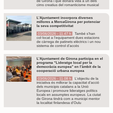
de Girona i que donarà vida a un dels
cims creatius del romanticisme musical
L’Ajuntament incorpora diverses
millores a MercaGirona per potenciar
la seva competitivitat
03/06/2026 - 11.47 h
També s’han
col·locat a l’equipament dues estacions
de càrrega de patinets elèctrics i un nou
sistema de control d’accés
L’Ajuntament de Girona participa en el
programa “Lideratge local per la
democràcia europea” en l’àmbit de la
cooperació urbana europea
03/06/2026 - 11.08 h
L’objectiu de la
iniciativa és millorar la capacitat d’acció
dels municipis catalans a la Unió
Europea i promoure lideratges polítics
locals en assumptes europeus. La ciutat
de Girona tindrà com a municipi mentor
la localitat finlandesa d’Oulu