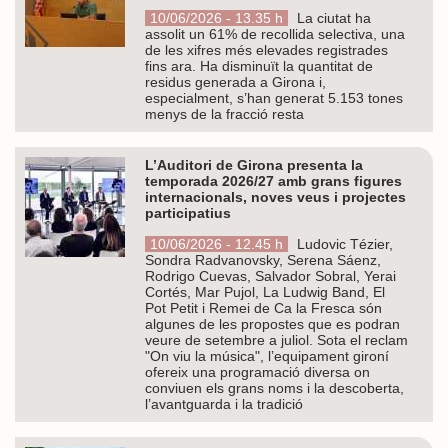
10/06/2026 - 13.35 h
La ciutat ha
assolit un 61% de recollida selectiva, una
de les xifres més elevades registrades
fins ara. Ha disminuït la quantitat de
residus generada a Girona i,
especialment, s’han generat 5.153 tones
menys de la fracció resta
L’Auditori de Girona presenta la
temporada 2026/27 amb grans figures
internacionals, noves veus i projectes
participatius
10/06/2026 - 12.45 h
Ludovic Tézier,
Sondra Radvanovsky, Serena Sáenz,
Rodrigo Cuevas, Salvador Sobral, Yerai
Cortés, Mar Pujol, La Ludwig Band, El
Pot Petit i Remei de Ca la Fresca són
algunes de les propostes que es podran
veure de setembre a juliol. Sota el reclam
"On viu la música", l’equipament gironí
ofereix una programació diversa on
conviuen els grans noms i la descoberta,
l’avantguarda i la tradició