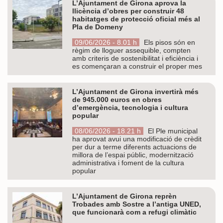
L’Ajuntament de Girona aprova la
llicència d’obres per construir 48
habitatges de protecció oficial més al
Pla de Domeny
09/06/2026 - 8.01 h
Els pisos són en
règim de lloguer assequible, compten
amb criteris de sostenibilitat i eficiència i
es començaran a construir el proper mes
L’Ajuntament de Girona invertirà més
de 945.000 euros en obres
d’emergència, tecnologia i cultura
popular
08/06/2026 - 18.21 h
El Ple municipal
ha aprovat avui una modificació de crèdit
per dur a terme diferents actuacions de
millora de l’espai públic, modernització
administrativa i foment de la cultura
popular
L’Ajuntament de Girona reprèn
Trobades amb Sostre a l’antiga UNED,
que funcionarà com a refugi climàtic