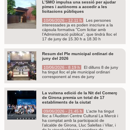
L’SMO impulsa una sessió per ajudar
pimes i autònoms a accedir a les
licitacions públiques
10/06/2026 - 12.11 h
Les persones
interessades ja es poden inscriure a la
càpsula formativa "Com licitar amb
l'Administració pública", que tindrà lloc el
17 de juny de 15.30 h a 18.30 h
Resum del Ple municipal ordinari de
juny del 2026
10/06/2026 - 8.19 h
El dilluns 8 de juny
ha tingut lloc el ple municipal ordinari
corresponent al mes de juny
La vuitena edició de la Nit del Comerç
de Girona premia un total de 17
establiments de la ciutat
09/06/2026 - 21.45 h
L’acte ha tingut
lloc a l’Auditori Centre Cultural La Mercè i
ha comptat amb la participació de
l’alcalde de Girona, Lluc Salellas i Vilar, i
de la vicealcaldessa i regidora de