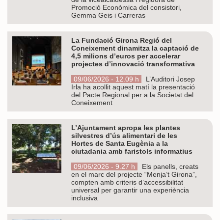
Promoció Econòmica del consistori,
Gemma Geis i Carreras
La Fundació Girona Regió del
Coneixement dinamitza la captació de
4,5 milions d’euros per accelerar
projectes d’innovació transformativa
09/06/2026 - 12.09 h
L’Auditori Josep
Irla ha acollit aquest matí la presentació
del Pacte Regional per a la Societat del
Coneixement
L’Ajuntament apropa les plantes
silvestres d’ús alimentari de les
Hortes de Santa Eugènia a la
ciutadania amb faristols informatius
09/06/2026 - 9.27 h
Els panells, creats
en el marc del projecte “Menja’t Girona”,
compten amb criteris d’accessibilitat
universal per garantir una experiència
inclusiva