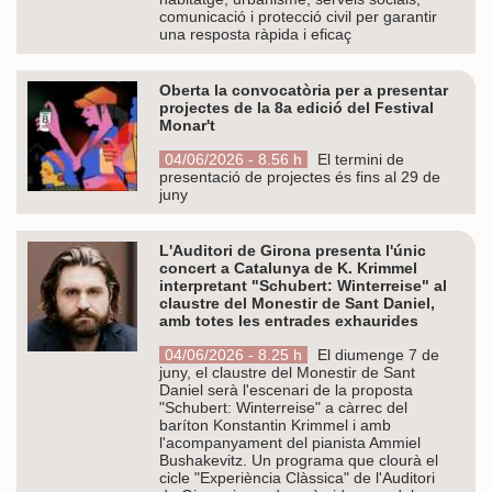
comunicació i protecció civil per garantir
una resposta ràpida i eficaç
Oberta la convocatòria per a presentar
projectes de la 8a edició del Festival
Monar't
04/06/2026 - 8.56 h
El termini de
presentació de projectes és fins al 29 de
juny
L'Auditori de Girona presenta l'únic
concert a Catalunya de K. Krimmel
interpretant "Schubert: Winterreise" al
claustre del Monestir de Sant Daniel,
amb totes les entrades exhaurides
04/06/2026 - 8.25 h
El diumenge 7 de
juny, el claustre del Monestir de Sant
Daniel serà l'escenari de la proposta
"Schubert: Winterreise" a càrrec del
baríton Konstantin Krimmel i amb
l'acompanyament del pianista Ammiel
Bushakevitz. Un programa que clourà el
cicle "Experiència Clàssica" de l'Auditori