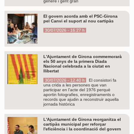
gènere i gent gran
El govern acorda amb el PSC-Girona
pel Canvi el suport al nou cartipàs
30/07/2026 - 16.27 h
L'Ajuntament de Girona commemorarà
els 50 anys de la primera Diada
Nacional celebrada a la ciutat en
llibertat
30/07/2026 - 12.40 h
El consistori fa
una crida a les persones que van
participar en l'acte del 1976 perquè
aportin fotografies, enregistraments o
records que ajudin a reconstruir aquella
jornada històrica
L'Ajuntament de Girona reorganitza el
cartipàs municipal per reforçar
l'eficiència i la coordinació del govern