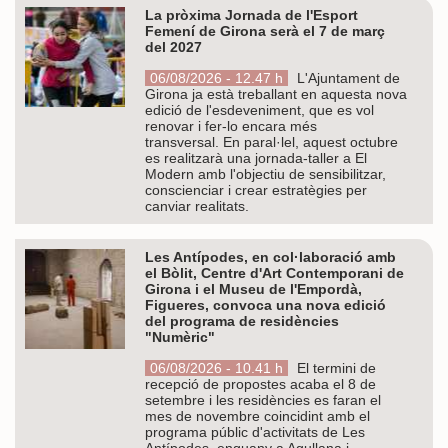
La pròxima Jornada de l'Esport
Femení de Girona serà el 7 de març
del 2027
06/08/2026 - 12.47 h
L'Ajuntament de
Girona ja està treballant en aquesta nova
edició de l'esdeveniment, que es vol
renovar i fer-lo encara més
transversal. En paral·lel, aquest octubre
es realitzarà una jornada-taller a El
Modern amb l'objectiu de sensibilitzar,
conscienciar i crear estratègies per
canviar realitats.
Les Antípodes, en col·laboració amb
el Bòlit, Centre d'Art Contemporani de
Girona i el Museu de l'Empordà,
Figueres, convoca una nova edició
del programa de residències
"Numèric"
06/08/2026 - 10.41 h
El termini de
recepció de propostes acaba el 8 de
setembre i les residències es faran el
mes de novembre coincidint amb el
programa públic d'activitats de Les
Antípodes, enguany a Agullana i