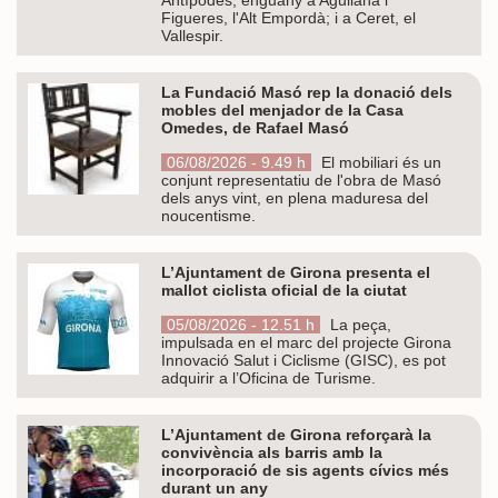
Figueres, l'Alt Empordà; i a Ceret, el
Vallespir.
La Fundació Masó rep la donació dels
mobles del menjador de la Casa
Omedes, de Rafael Masó
06/08/2026 - 9.49 h
El mobiliari és un
conjunt representatiu de l'obra de Masó
dels anys vint, en plena maduresa del
noucentisme.
L’Ajuntament de Girona presenta el
mallot ciclista oficial de la ciutat
05/08/2026 - 12.51 h
La peça,
impulsada en el marc del projecte Girona
Innovació Salut i Ciclisme (GISC), es pot
adquirir a l’Oficina de Turisme.
L’Ajuntament de Girona reforçarà la
convivència als barris amb la
incorporació de sis agents cívics més
durant un any