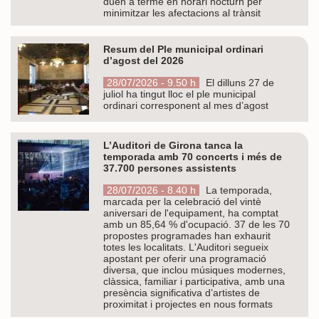
duen a terme en horari nocturn per
minimitzar les afectacions al trànsit
Resum del Ple municipal ordinari
d’agost del 2026
28/07/2026 - 9.50 h
El dilluns 27 de
juliol ha tingut lloc el ple municipal
ordinari corresponent al mes d’agost
L’Auditori de Girona tanca la
temporada amb 70 concerts i més de
37.700 persones assistents
28/07/2026 - 8.40 h
La temporada,
marcada per la celebració del vintè
aniversari de l'equipament, ha comptat
amb un 85,64 % d'ocupació. 37 de les 70
propostes programades han exhaurit
totes les localitats. L'Auditori segueix
apostant per oferir una programació
diversa, que inclou músiques modernes,
clàssica, familiar i participativa, amb una
presència significativa d’artistes de
proximitat i projectes en nous formats