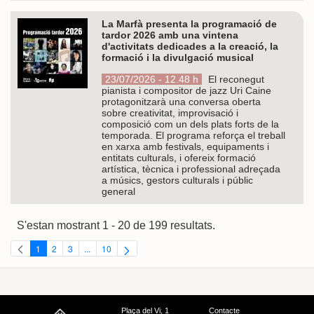
La Marfà presenta la programació de
tardor 2026 amb una vintena
d'activitats dedicades a la creació, la
formació i la divulgació musical
23/07/2026 - 12.48 h
El reconegut
pianista i compositor de jazz Uri Caine
protagonitzarà una conversa oberta
sobre creativitat, improvisació i
composició com un dels plats forts de la
temporada. El programa reforça el treball
en xarxa amb festivals, equipaments i
entitats culturals, i ofereix formació
artística, tècnica i professional adreçada
a músics, gestors culturals i públic
general
S'estan mostrant 1 - 20 de 199 resultats.
1
2
3
...
10
Pàgina
Pàgina
Pàgina
Pàgines intermèdies Utilitzeu TAB per navegar.
Pàgina
Plaça del Vi, 1
Contacte