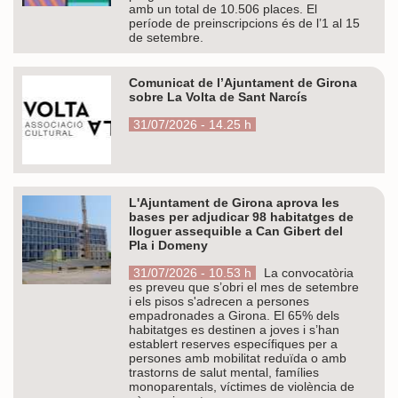
amb un total de 10.506 places. El
període de preinscripcions és de l’1 al 15
de setembre.
Comunicat de l’Ajuntament de Girona
sobre La Volta de Sant Narcís
31/07/2026 - 14.25 h
L'Ajuntament de Girona aprova les
bases per adjudicar 98 habitatges de
lloguer assequible a Can Gibert del
Pla i Domeny
31/07/2026 - 10.53 h
La convocatòria
es preveu que s’obri el mes de setembre
i els pisos s'adrecen a persones
empadronades a Girona. El 65% dels
habitatges es destinen a joves i s’han
establert reserves específiques per a
persones amb mobilitat reduïda o amb
trastorns de salut mental, famílies
monoparentals, víctimes de violència de