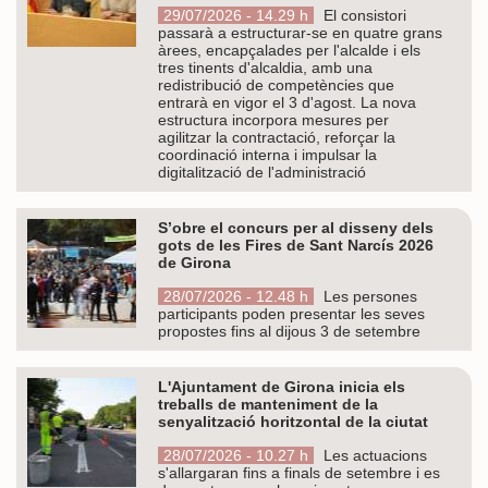
29/07/2026 - 14.29 h
El consistori
passarà a estructurar-se en quatre grans
àrees, encapçalades per l'alcalde i els
tres tinents d'alcaldia, amb una
redistribució de competències que
entrarà en vigor el 3 d'agost. La nova
estructura incorpora mesures per
agilitzar la contractació, reforçar la
coordinació interna i impulsar la
digitalització de l'administració
S’obre el concurs per al disseny dels
gots de les Fires de Sant Narcís 2026
de Girona
28/07/2026 - 12.48 h
Les persones
participants poden presentar les seves
propostes fins al dijous 3 de setembre
L'Ajuntament de Girona inicia els
treballs de manteniment de la
senyalització horitzontal de la ciutat
28/07/2026 - 10.27 h
Les actuacions
s'allargaran fins a finals de setembre i es