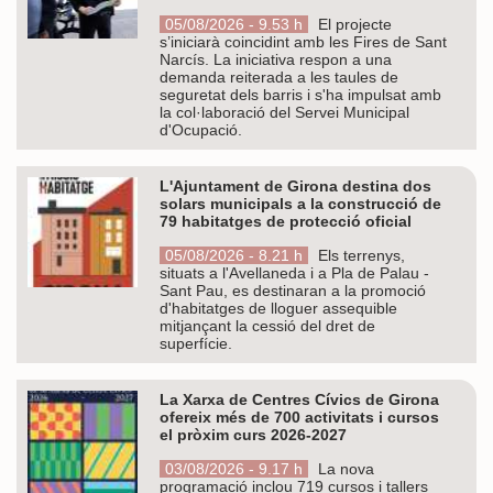
05/08/2026 - 9.53 h
El projecte
s’iniciarà coincidint amb les Fires de Sant
Narcís. La iniciativa respon a una
demanda reiterada a les taules de
seguretat dels barris i s'ha impulsat amb
la col·laboració del Servei Municipal
d'Ocupació.
L'Ajuntament de Girona destina dos
solars municipals a la construcció de
79 habitatges de protecció oficial
05/08/2026 - 8.21 h
Els terrenys,
situats a l'Avellaneda i a Pla de Palau -
Sant Pau, es destinaran a la promoció
d'habitatges de lloguer assequible
mitjançant la cessió del dret de
superfície.
La Xarxa de Centres Cívics de Girona
ofereix més de 700 activitats i cursos
el pròxim curs 2026-2027
03/08/2026 - 9.17 h
La nova
programació inclou 719 cursos i tallers