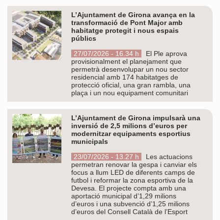
L’Ajuntament de Girona avança en la
transformació de Pont Major amb
habitatge protegit i nous espais
públics
27/07/2026 - 16.34 h
El Ple aprova
provisionalment el planejament que
permetrà desenvolupar un nou sector
residencial amb 174 habitatges de
protecció oficial, una gran rambla, una
plaça i un nou equipament comunitari
L’Ajuntament de Girona impulsarà una
inversió de 2,5 milions d’euros per
modernitzar equipaments esportius
municipals
23/07/2026 - 13.27 h
Les actuacions
permetran renovar la gespa i canviar els
focus a llum LED de diferents camps de
futbol i reformar la zona esportiva de la
Devesa. El projecte compta amb una
aportació municipal d’1,29 milions
d’euros i una subvenció d’1,25 milions
d’euros del Consell Català de l’Esport