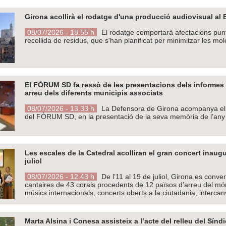
Girona acollirà el rodatge d'una producció audiovisual al Bar
08/07/2026 - 18.55 h
El rodatge comportarà afectacions puntu
recollida de residus, que s'han planificat per minimitzar les mol
El FÒRUM SD fa ressò de les presentacions dels informes a
arreu dels diferents municipis associats
08/07/2026 - 13.33 h
La Defensora de Girona acompanya el 
del FÒRUM SD, en la presentació de la seva memòria de l’an
Les escales de la Catedral acolliran el gran concert inaugu
juliol
08/07/2026 - 12.43 h
De l’11 al 19 de juliol, Girona es conver
cantaires de 43 corals procedents de 12 països d’arreu del món
músics internacionals, concerts oberts a la ciutadania, intercan
Marta Alsina i Conesa assisteix a l’acte del relleu del Sí