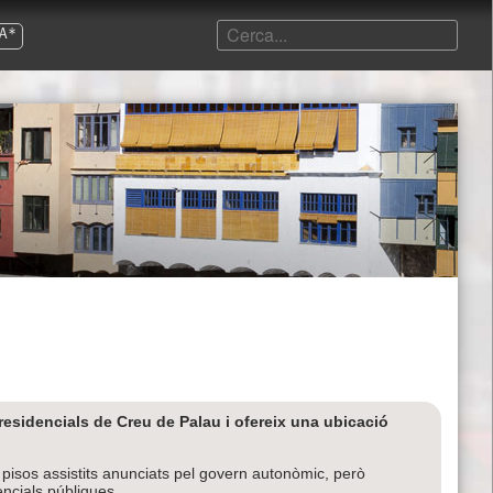
A*
residencials de Creu de Palau i ofereix una ubicació
 pisos assistits anunciats pel govern autonòmic, però
encials públiques