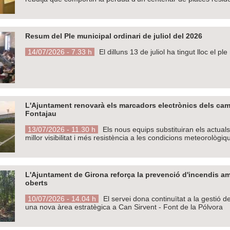
Resum del Ple municipal ordinari de juliol del 2026
14/07/2026 - 7.33 h
El dilluns 13 de juliol ha tingut lloc el p
L'Ajuntament renovarà els marcadors electrònics dels camp
Fontajau
13/07/2026 - 11.30 h
Els nous equips substituiran els actuals, 
millor visibilitat i més resistència a les condicions meteorològiq
L'Ajuntament de Girona reforça la prevenció d'incendis a
oberts
10/07/2026 - 14.04 h
El servei dona continuïtat a la gestió 
una nova àrea estratègica a Can Sirvent - Font de la Pólvora