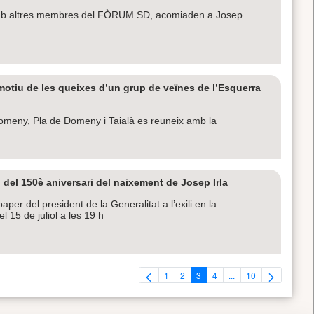
mb altres membres del FÒRUM SD, acomiaden a Josep
otiu de les queixes d’un grup de veïnes de l’Esquerra
omeny, Pla de Domeny i Taialà es reuneix amb la
del 150è aniversari del naixement de Josep Irla
per del president de la Generalitat a l’exili en la
 15 de juliol a les 19 h
1
2
3
4
...
10
Pàgina
Pàgina
Pàgina
Pàgina
Pàgines intermèdies U
Pàgina