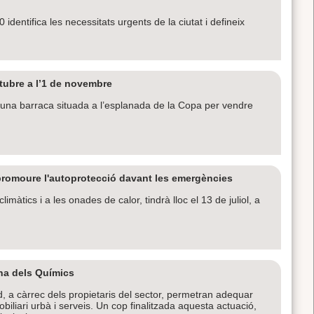
identifica les necessitats urgents de la ciutat i defineix
ctubre a l’1 de novembre
una barraca situada a l’esplanada de la Copa per vendre
promoure l'autoprotecció davant les emergències
imàtics i a les onades de calor, tindrà lloc el 13 de juliol, a
ona dels Químics
d, a càrrec dels propietaris del sector, permetran adequar
iari urbà i serveis. Un cop finalitzada aquesta actuació,