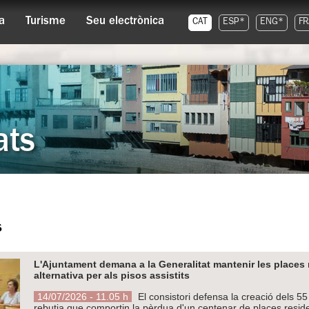
a
Turisme
Seu electrònica
CAT
ESP*
ENG*
FR
ats
s
L'Ajuntament demana a la Generalitat mantenir les places 
alternativa per als pisos assistits
14/07/2026 - 11.05 h
El consistori defensa la creació dels 55
rebutja que comportin la pèrdua d'un centenar de places resid