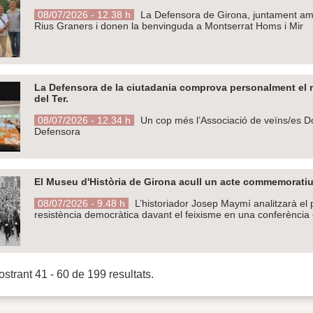
08/07/2026 - 12.38 h
La Defensora de Girona, juntament a
Rius Graners i donen la benvinguda a Montserrat Homs i Mir
La Defensora de la ciutadania comprova personalment el m
del Ter.
08/07/2026 - 12.34 h
Un cop més l’Associació de veïns/es D
Defensora
El Museu d'Història de Girona acull un acte commemoratiu 
08/07/2026 - 9.48 h
L’historiador Josep Maymí analitzarà el pa
resistència democràtica davant el feixisme en una conferència el
strant 41 - 60 de 199 resultats.