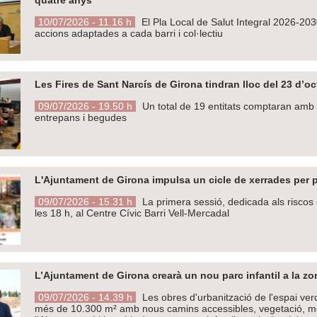
10/07/2026 - 11.16 h
El Pla Local de Salut Integral 2026-2030 
accions adaptades a cada barri i col·lectiu
Les Fires de Sant Narcís de Girona tindran lloc del 23 d’o
09/07/2026 - 19.50 h
Un total de 19 entitats comptaran amb 
entrepans i begudes
L'Ajuntament de Girona impulsa un cicle de xerrades per 
09/07/2026 - 15.31 h
La primera sessió, dedicada als riscos cl
les 18 h, al Centre Cívic Barri Vell-Mercadal
L’Ajuntament de Girona crearà un nou parc infantil a la z
09/07/2026 - 14.39 h
Les obres d'urbanització de l'espai ver
més de 10.300 m² amb nous camins accessibles, vegetació, mobil