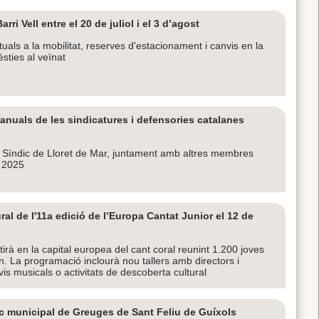
ri Vell entre el 20 de juliol i el 3 d’agost
als a la mobilitat, reserves d'estacionament i canvis en la
èsties al veïnat
nuals de les sindicatures i defensories catalanes
Síndic de Lloret de Mar, juntament amb altres membres
y 2025
ral de l'11a edició de l’Europa Cantat Junior el 12 de
tirà en la capital europea del cant coral reunint 1.200 joves
. La programació inclourà nou tallers amb directors i
vis musicals o activitats de descoberta cultural
ndic municipal de Greuges de Sant Feliu de Guíxols