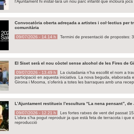
l'Ajuntament hi instal·larà un nou parc infantil que inclourà jocs
Convocatòria oberta adreçada a artistes i col·lectius per tr
comunitària
09/07/2026 - 14.14 h
Termini de presentació de propostes: 3
El Siset serà el nou còctel sense alcohol de les Fires de G
09/07/2026 - 13.49 h
La ciutadania n'ha escollit el nom a tra
participació en aquesta iniciativa. La nova beguda, elaborada e
Girona i Mooma, s'oferirà a totes les barraques amb una recep
L’Ajuntament restitueix l’escultura “La nena pensant”, de 
09/07/2026 - 12.21 h
Les fortes ratxes de vent del passat 15
L’obra s’ha pogut reproduir ja que està feta de terracota i que
reproducció