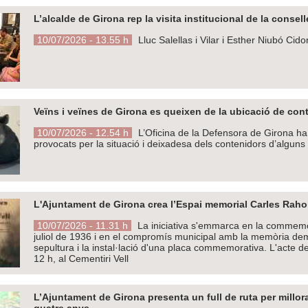
L’alcalde de Girona rep la visita institucional de la conse
10/07/2026 - 13.55 h
Lluc Salellas i Vilar i Esther Niubó Ci
Veïns i veïnes de Girona es queixen de la ubicació de cont
10/07/2026 - 12.54 h
L’Oficina de la Defensora de Girona ha r
provocats per la situació i deixadesa dels contenidors d’alguns 
L'Ajuntament de Girona crea l’Espai memorial Carles Rahola
10/07/2026 - 11.31 h
La iniciativa s'emmarca en la commemor
juliol de 1936 i en el compromís municipal amb la memòria dem
sepultura i la instal·lació d'una placa commemorativa. L'acte de
12 h, al Cementiri Vell
L’Ajuntament de Girona presenta un full de ruta per millorar
quatre anys