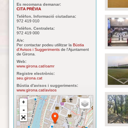
Es recomana demanar:
CITA PRÈVIA
Telèfon. Informació ciutadana:
972 419 010
Telèfon. Centraleta:
972 419 000
A/e:
Per contactar podeu utilitzar la
Bústia
d'Avisos i Suggeriments
de l'Ajuntament
de Girona.
Web:
www.girona.cat/oamr
Registre electrònic:
seu.girona.cat
Bústia d'avisos i suggeriments:
www.girona.cat/avisos