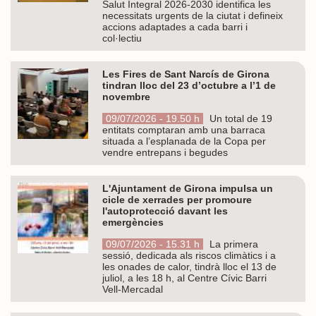
Salut Integral 2026-2030 identifica les
necessitats urgents de la ciutat i defineix
accions adaptades a cada barri i
col·lectiu
Les Fires de Sant Narcís de Girona
tindran lloc del 23 d’octubre a l’1 de
novembre
09/07/2026 - 19.50 h
Un total de 19
entitats comptaran amb una barraca
situada a l’esplanada de la Copa per
vendre entrepans i begudes
L'Ajuntament de Girona impulsa un
cicle de xerrades per promoure
l'autoprotecció davant les
emergències
09/07/2026 - 15.31 h
La primera
sessió, dedicada als riscos climàtics i a
les onades de calor, tindrà lloc el 13 de
juliol, a les 18 h, al Centre Cívic Barri
Vell-Mercadal