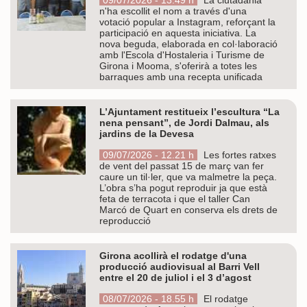
n'ha escollit el nom a través d'una
votació popular a Instagram, reforçant la
participació en aquesta iniciativa. La
nova beguda, elaborada en col·laboració
amb l'Escola d'Hostaleria i Turisme de
Girona i Mooma, s'oferirà a totes les
barraques amb una recepta unificada
L’Ajuntament restitueix l’escultura “La
nena pensant”, de Jordi Dalmau, als
jardins de la Devesa
09/07/2026 - 12.21 h
Les fortes ratxes
de vent del passat 15 de març van fer
caure un til·ler, que va malmetre la peça.
L’obra s’ha pogut reproduir ja que està
feta de terracota i que el taller Can
Marcó de Quart en conserva els drets de
reproducció
Girona acollirà el rodatge d'una
producció audiovisual al Barri Vell
entre el 20 de juliol i el 3 d’agost
08/07/2026 - 18.55 h
El rodatge