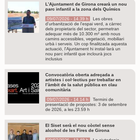
L’Ajuntament de Girona crearà un nou
parc infantil a la zona dels Químics
09/07/2026 - 14.39 h
Les obres
d'urbanització de l'espai verd, a càrrec
dels propietaris del sector, permetran
adequar més de 10.300 m² amb nous
camins accessibles, vegetació, mobiliari
urbà i serveis. Un cop finalitzada aquesta
actuació, l'Ajuntament hi instal·larà un
nou parc infantil que inclourà jocs
inclusius
Convocatòria oberta adreçada a
artistes i col·lectius per treballar en
l’àmbit de la salut pública en clau
comunitària
09/07/2026 - 14.14 h
Termini de
presentació de propostes: 3 de setembre
de 2026, a les 23.59 h
El Siset serà el nou còctel sense
alcohol de les Fires de Girona
09/07/2026 - 13.49 h
La ciutadania