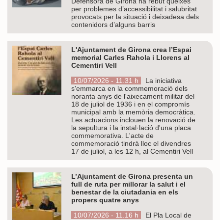
Defensora de Girona ha rebut queixes
per problemes d’accessibilitat i salubritat
provocats per la situació i deixadesa dels
contenidors d’alguns barris
L'Ajuntament de Girona crea l’Espai
memorial Carles Rahola i Llorens al
Cementiri Vell
10/07/2026 - 11.31 h
La iniciativa
s'emmarca en la commemoració dels
noranta anys de l'aixecament militar del
18 de juliol de 1936 i en el compromís
municipal amb la memòria democràtica.
Les actuacions inclouen la renovació de
la sepultura i la instal·lació d'una placa
commemorativa. L'acte de
commemoració tindrà lloc el divendres
17 de juliol, a les 12 h, al Cementiri Vell
L’Ajuntament de Girona presenta un
full de ruta per millorar la salut i el
benestar de la ciutadania en els
propers quatre anys
10/07/2026 - 11.16 h
El Pla Local de