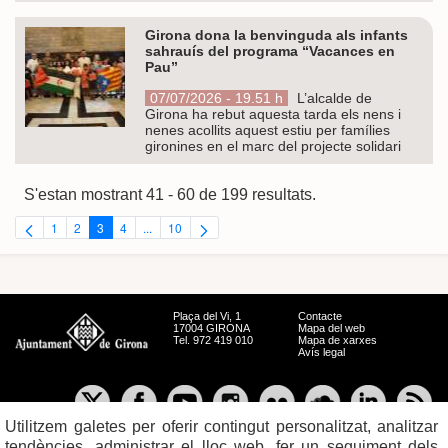
Girona dona la benvinguda als infants
sahrauís del programa “Vacances en
Pau”
07/07/2026 - 19.51 h
L’alcalde de
Girona ha rebut aquesta tarda els nens i
nenes acollits aquest estiu per famílies
gironines en el marc del projecte solidari
S'estan mostrant 41 - 60 de 199 resultats.
1
2
3
4
...
10
Pàgina
Pàgina
Pàgina
Pàgina
Pàgines intermèdies Utilitzeu TAB per navegar.
Pàgina
Plaça del Vi, 1
Contacte
17004 GIRONA
Mapa del web
Tel. 972 419 010
Mapa de xarxes
Avís legal
Utilitzem galetes per oferir contingut personalitzat, analitzar
tendències, administrar el lloc web, fer un seguiment dels