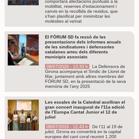
comportarà afectacions puntuals a la
mobilitat, reserves d'estacionament i
canvis en la recollida de residus, que
s'han planificat per minimitzar les
molèsties al veïnat
El FÒRUM SD fa ressò de les
presentacions dels informes anuals
de les sindicatures i defensories
catalanes arreu dels diferents
municipis associats
08/07/2026 - 13.33 h
La Defensora de
Girona acompanya el Síndic de Lloret de
Mar, juntament amb altres membres del
FÒRUM SD, en la presentació de la seva
memòria de l’any 2025
Les escales de la Catedral acolliran el
gran concert inaugural de l'11a edició
de l’Europa Cantat Junior el 12 de
juliol
08/07/2026 - 12.43 h
De l’11 al 19 de
juliol, Girona es convertirà en la capital
europea del cant coral reunint 1.200