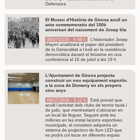
Defensora
El Museu d'Història de Girona acull un
acte commemoratiu del 150è
aniversari del naixement de Josep Irla
08/07/2026 - 9.48 h
L’historiador Josep
Maymí analitzarà el paper del president
de la Generalitat a l’exili en la resistència
democràtica davant el feixisme en una
conferència el 15 de juliol a les 19 h
L’Ajuntament de Girona projecta
construir un nou equipament esportiu
a la zona de Domeny en els propers
cinc anys
08/07/2026 - 9.12 h
Està previst que
aculli l’activitat dels clubs de tennis taula i
de judo, que mentrestant s’ubicaran en
un local de lloguer. Seguint amb les
millores en les instal·lacions esportives
municipals, el consistori adquirirà un
sistema de projectors de llum LED que
es podrà col·locar en diferents espais