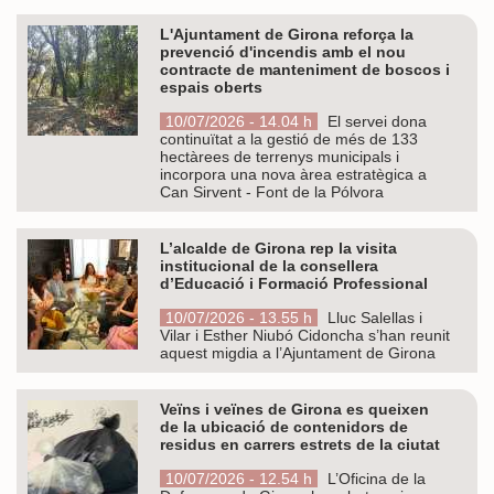
L'Ajuntament de Girona reforça la
prevenció d'incendis amb el nou
contracte de manteniment de boscos i
espais oberts
10/07/2026 - 14.04 h
El servei dona
continuïtat a la gestió de més de 133
hectàrees de terrenys municipals i
incorpora una nova àrea estratègica a
Can Sirvent - Font de la Pólvora
L’alcalde de Girona rep la visita
institucional de la consellera
d’Educació i Formació Professional
10/07/2026 - 13.55 h
Lluc Salellas i
Vilar i Esther Niubó Cidoncha s’han reunit
aquest migdia a l’Ajuntament de Girona
Veïns i veïnes de Girona es queixen
de la ubicació de contenidors de
residus en carrers estrets de la ciutat
10/07/2026 - 12.54 h
L’Oficina de la