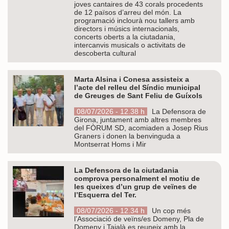
joves cantaires de 43 corals procedents
de 12 països d’arreu del món. La
programació inclourà nou tallers amb
directors i músics internacionals,
concerts oberts a la ciutadania,
intercanvis musicals o activitats de
descoberta cultural
Marta Alsina i Conesa assisteix a
l’acte del relleu del Síndic municipal
de Greuges de Sant Feliu de Guíxols
08/07/2026 - 12.38 h
La Defensora de
Girona, juntament amb altres membres
del FÒRUM SD, acomiaden a Josep Rius
Graners i donen la benvinguda a
Montserrat Homs i Mir
La Defensora de la ciutadania
comprova personalment el motiu de
les queixes d’un grup de veïnes de
l’Esquerra del Ter.
08/07/2026 - 12.34 h
Un cop més
l’Associació de veïns/es Domeny, Pla de
Domeny i Taialà es reuneix amb la