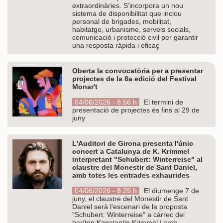
extraordinàries. S’incorpora un nou
sistema de disponibilitat que inclou
personal de brigades, mobilitat,
habitatge, urbanisme, serveis socials,
comunicació i protecció civil per garantir
una resposta ràpida i eficaç
Oberta la convocatòria per a presentar
projectes de la 8a edició del Festival
Monar't
04/06/2026 - 8.56 h
El termini de
presentació de projectes és fins al 29 de
juny
L'Auditori de Girona presenta l'únic
concert a Catalunya de K. Krimmel
interpretant "Schubert: Winterreise" al
claustre del Monestir de Sant Daniel,
amb totes les entrades exhaurides
04/06/2026 - 8.25 h
El diumenge 7 de
juny, el claustre del Monestir de Sant
Daniel serà l'escenari de la proposta
"Schubert: Winterreise" a càrrec del
baríton Konstantin Krimmel i amb