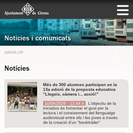
Notícies i comunicats
GIRONA.CAT
Notícies
Més de 300 alumnes participen en la
13a edició de la proposta educativa
“Llegeix, càmera i... acció!”
10/06/2026 - 13.44 h
L’objectiu de la
iniciativa és fomentar el gust per la
lectura i el coneixement del llenguatge
audiovisual entre els i les joves a través
de la creació d’un “booktràiler”