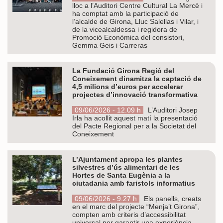
lloc a l’Auditori Centre Cultural La Mercè i
ha comptat amb la participació de
l’alcalde de Girona, Lluc Salellas i Vilar, i
de la vicealcaldessa i regidora de
Promoció Econòmica del consistori,
Gemma Geis i Carreras
La Fundació Girona Regió del
Coneixement dinamitza la captació de
4,5 milions d’euros per accelerar
projectes d’innovació transformativa
09/06/2026 - 12.09 h
L’Auditori Josep
Irla ha acollit aquest matí la presentació
del Pacte Regional per a la Societat del
Coneixement
L’Ajuntament apropa les plantes
silvestres d’ús alimentari de les
Hortes de Santa Eugènia a la
ciutadania amb faristols informatius
09/06/2026 - 9.27 h
Els panells, creats
en el marc del projecte “Menja’t Girona”,
compten amb criteris d’accessibilitat
universal per garantir una experiència