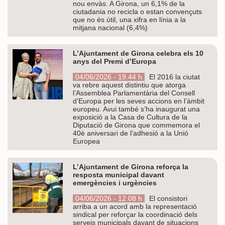
nou envàs. A Girona, un 6,1% de la
ciutadania no recicla o estan convençuts
que no és útil, una xifra en línia a la
mitjana nacional (6,4%)
L’Ajuntament de Girona celebra els 10
anys del Premi d’Europa
04/06/2026 - 19.44 h
El 2016 la ciutat
va rebre aquest distintiu que atorga
l’Assemblea Parlamentària del Consell
d’Europa per les seves accions en l’àmbit
europeu. Avui també s’ha inaugurat una
exposició a la Casa de Cultura de la
Diputació de Girona que commemora el
40è aniversari de l’adhesió a la Unió
Europea
L’Ajuntament de Girona reforça la
resposta municipal davant
emergències i urgències
04/06/2026 - 12.08 h
El consistori
arriba a un acord amb la representació
sindical per reforçar la coordinació dels
serveis municipals davant de situacions