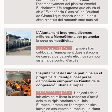
l'acompanyament del pianista Ammiel
Bushakevitz. Un programa que clourà el
cicle "Experiència Clàssica" de l'Auditori
de Girona i que donarà vida a un dels
cims creatius del romanticisme musical
L’Ajuntament incorpora diverses
millores a MercaGirona per potenciar
la seva competitivitat
03/06/2026 - 11.47 h
També s’han
col·locat a l’equipament dues estacions
de càrrega de patinets elèctrics i un nou
sistema de control d’accés
L’Ajuntament de Girona participa en el
programa “Lideratge local per la
democràcia europea” en l’àmbit de la
cooperació urbana europea
03/06/2026 - 11.08 h
L’objectiu de la
iniciativa és millorar la capacitat d’acció
dels municipis catalans a la Unió
Europea i promoure lideratges polítics
locals en assumptes europeus. La ciutat