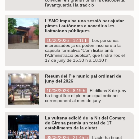
l’avantguarda i la tradició
L’SMO impulsa una sessió per ajudar
pimes i autònoms a accedir a les
licitacions públiques
10/06/2026 - 12.11 h
Les persones
interessades ja es poden inscriure a la
càpsula formativa "Com licitar amb
l'Administració pública", que tindrà lloc el
17 de juny de 15.30 h a 18.30 h
Resum del Ple municipal ordinari de
juny del 2026
10/06/2026 - 8.19 h
El dilluns 8 de juny
ha tingut lloc el ple municipal ordinari
corresponent al mes de juny
La vuitena edició de la Nit del Comerç
de Girona premia un total de 17
establiments de la ciutat
09/06/2026 - 21.45 h
L’acte ha tingut