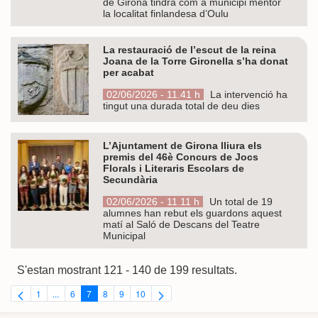
de Girona tindrà com a municipi mentor
la localitat finlandesa d’Oulu
La restauració de l’escut de la reina
Joana de la Torre Gironella s’ha donat
per acabat
02/06/2026 - 11.41 h
La intervenció ha
tingut una durada total de deu dies
L’Ajuntament de Girona lliura els
premis del 46è Concurs de Jocs
Florals i Literaris Escolars de
Secundària
02/06/2026 - 11.11 h
Un total de 19
alumnes han rebut els guardons aquest
matí al Saló de Descans del Teatre
Municipal
S'estan mostrant 121 - 140 de 199 resultats.
1
...
6
7
8
9
10
Pàgina
Pàgines intermèdies Utilitzeu TAB per navegar.
Pàgina
Pàgina
Pàgina
Pàgina
Pàgina