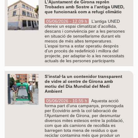
L’Ajuntament de Girona reprèn
Trobades amb Sostre a l’antiga UNED,
que funcionarà com a refugi climàtic
05/06/2026 - 12.09 h
L’antiga UNED
ofereix un espai climatitzat d’acollida,
descans i convivència per a les persones
en situació de sensellarisme durant els
mesos de més altes temperatures.
L’espai torna a estar operatiu després
d’un procés de redefinició i millora del
projecte, per adaptar-lo a les necessitats
actuals de les persones participants
S’instal·la un contenidor transparent
de vidre al centre de Girona amb
motiu del Dia Mundial del Medi
Ambient
05/06/2026 - 10.55 h
Aquesta acció
forma part d’una campanya, promoguda
per Ecovidrio amb la col·laboració de
l’Ajuntament de Girona, per desmuntar
diversos mites estesos entre la població,
com que als camions de recollida es
barregen tota mena de residus o que
reciclar contamina més que produir un