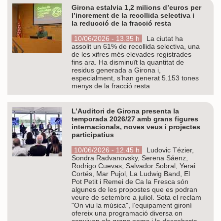
Girona estalvia 1,2 milions d’euros per
l’increment de la recollida selectiva i
la reducció de la fracció resta
10/06/2026 - 13.35 h
La ciutat ha
assolit un 61% de recollida selectiva, una
de les xifres més elevades registrades
fins ara. Ha disminuït la quantitat de
residus generada a Girona i,
especialment, s’han generat 5.153 tones
menys de la fracció resta
L’Auditori de Girona presenta la
temporada 2026/27 amb grans figures
internacionals, noves veus i projectes
participatius
10/06/2026 - 12.45 h
Ludovic Tézier,
Sondra Radvanovsky, Serena Sáenz,
Rodrigo Cuevas, Salvador Sobral, Yerai
Cortés, Mar Pujol, La Ludwig Band, El
Pot Petit i Remei de Ca la Fresca són
algunes de les propostes que es podran
veure de setembre a juliol. Sota el reclam
"On viu la música", l’equipament gironí
ofereix una programació diversa on
conviuen els grans noms i la descoberta,