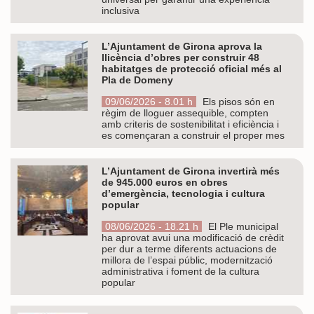
inclusiva
L’Ajuntament de Girona aprova la
llicència d’obres per construir 48
habitatges de protecció oficial més al
Pla de Domeny
09/06/2026 - 8.01 h
Els pisos són en
règim de lloguer assequible, compten
amb criteris de sostenibilitat i eficiència i
es començaran a construir el proper mes
L’Ajuntament de Girona invertirà més
de 945.000 euros en obres
d’emergència, tecnologia i cultura
popular
08/06/2026 - 18.21 h
El Ple municipal
ha aprovat avui una modificació de crèdit
per dur a terme diferents actuacions de
millora de l’espai públic, modernització
administrativa i foment de la cultura
popular