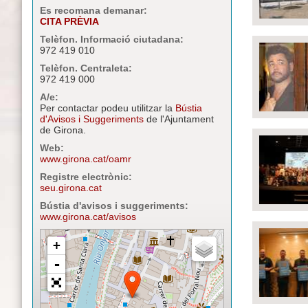
Es recomana demanar:
CITA PRÈVIA
Telèfon. Informació ciutadana:
972 419 010
Telèfon. Centraleta:
972 419 000
A/e:
Per contactar podeu utilitzar la
Bústia
d'Avisos i Suggeriments
de l'Ajuntament
de Girona.
Web:
www.girona.cat/oamr
Registre electrònic:
seu.girona.cat
Bústia d'avisos i suggeriments:
www.girona.cat/avisos