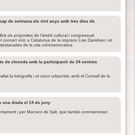
cap de setmana els vint anys amb tres dies de
irà sis propostes de l’àmbit cultural i congressual.
l concert únic a Catalunya de la soprano Lise Davidsen i el
s destacades de la cita commemorativa
cte de cloenda amb la participació de 24 centres
lat la fotografia i el canvi urbanístic amb el Consell de la
b una diada el 14 de juny
juntament i per Marrecs de Salt, que també commemoren