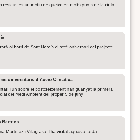
s residus és un motiu de queixa en molts punts de la ciutat
cís
rà al barri de Sant Narcís el setè aniversari del projecte
is universitaris d’Acció Climàtica
tari i un sobre el postcreixement han guanyat la primera
dial del Medi Ambient del proper 5 de juny
a Bartrina
Martínez i Villagrasa, l’ha visitat aquesta tarda