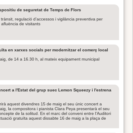
ispositiu de seguretat de Temps de Flors
trànsit, regulació d’accessos i vigilància preventiva per
 afluència de visitants
ïta en xarxes socials per modernitzar el comerç local
e maig, de 14 a 16.30 h, al mateix equipament municipal
ncert a l'Estat del grup suec Lemon Squeezy i l'estrena
rà aquest divendres 15 de maig el seu únic concert a
maig, la compositora i pianista Clara Peya presentarà el seu
ncepte de la solitud. En el marc del conveni entre l'Auditori
ctuació gratuïta aquest dissabte 16 de maig a la plaça de