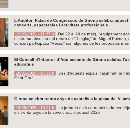
L’Auditori Palau de Congressos de Girona celebra aquest 
concerts, espectacles i activitats professionals
19/05/2026 - 11.37 h
Del 22 al 24 de maig, l’equipament acoll
L'estrena absoluta del retorn de "Desglaç" de Miguel Poveda, e
concert participatiu "Ressò" són algunes de les propostes mé
El Consell d’Infants i d’Adolescents de Girona celebra l’a
educatius
18/05/2026 - 17.31 h
Des d’aquests espais, l’alumnat ha trebal
Gent Gran
Girona celebra trenta anys de castells a la plaça del Vi am
18/05/2026 - 13.21 h
La jornada està coorganitzada per l’A
els trenta anys de la seva creació aquest 2026