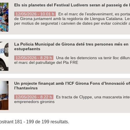
Els sis planetes del Festival Ludivers seran al passeig de 
12/05/2026 - 10.01 h
En el marc de l’esdeveniment, es porta
de Girona juntament amb la regidoria de Llengua Catalana. Les 
per motius de seguretat i canvien de dates per evitar coincidir
La Policia Municipal de Girona deté tres persones més en
estupefaents
12/05/2026 - 8.29 h
Una de les detencions va tenir lloc dill
el marc del patrullatge del Pla FRE
Un projecte finançat amb l’ICF Girona Fons d’Innovació ofer
l’hantavirus
12/05/2026 - 8.22 h
Es tracta de Clyppe, una mascareta integ
emprenedors gironins
strant 181 - 199 de 199 resultats.