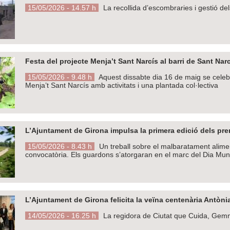
15/05/2026 - 14.57 h
La recollida d’escombraries i gestió del
Festa del projecte Menja’t Sant Narcís al barri de Sant Nar
15/05/2026 - 9.48 h
Aquest dissabte dia 16 de maig se celebra
Menja’t Sant Narcís amb activitats i una plantada col·lectiva
L’Ajuntament de Girona impulsa la primera edició dels prem
15/05/2026 - 8.43 h
Un treball sobre el malbaratament alimen
convocatòria. Els guardons s’atorgaran en el marc del Dia Mun
L’Ajuntament de Girona felicita la veïna centenària Antòni
14/05/2026 - 16.25 h
La regidora de Ciutat que Cuida, Gemma 