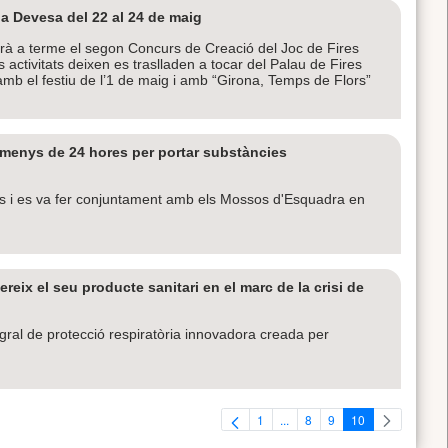
la Devesa del 22 al 24 de maig
rà a terme el segon Concurs de Creació del Joc de Fires
activitats deixen es traslladen a tocar del Palau de Fires
 amb el festiu de l’1 de maig i amb “Girona, Temps de Flors”
 menys de 24 hores per portar substàncies
uns i es va fer conjuntament amb els Mossos d'Esquadra en
eix el seu producte sanitari en el marc de la crisi de
ral de protecció respiratòria innovadora creada per
1
...
8
9
10
Pàgina
Pàgines intermèdies Utilitzeu
Pàgina
Pàgina
Pàgina