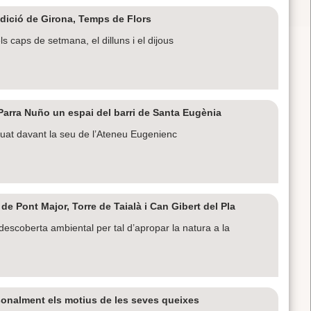
edició de Girona, Temps de Flors
 caps de setmana, el dilluns i el dijous
Parra Nuño un espai del barri de Santa Eugènia
ituat davant la seu de l’Ateneu Eugenienc
de Pont Major, Torre de Taialà i Can Gibert del Pla
descoberta ambiental per tal d’apropar la natura a la
sonalment els motius de les seves queixes