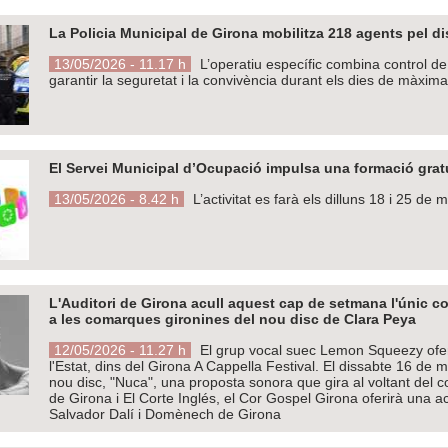
La Policia Municipal de Girona mobilitza 218 agents pel d
13/05/2026 - 11.17 h
L’operatiu específic combina control de 
garantir la seguretat i la convivència durant els dies de màxima
El Servei Municipal d’Ocupació impulsa una formació gratu
13/05/2026 - 8.42 h
L’activitat es farà els dilluns 18 i 25 d
L'Auditori de Girona acull aquest cap de setmana l'únic co
a les comarques gironines del nou disc de Clara Peya
12/05/2026 - 11.27 h
El grup vocal suec Lemon Squeezy oferi
l'Estat, dins del Girona A Cappella Festival. El dissabte 16 de 
nou disc, "Nuca", una proposta sonora que gira al voltant del co
de Girona i El Corte Inglés, el Cor Gospel Girona oferirà una a
Salvador Dalí i Domènech de Girona