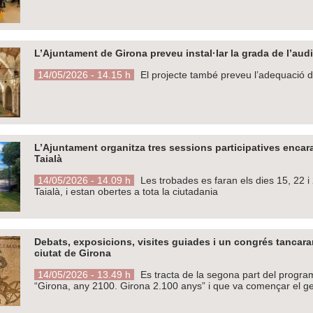
L’Ajuntament de Girona preveu instal·lar la grada de l’audi
14/05/2026 - 14.15 h
El projecte també preveu l’adequació de
L’Ajuntament organitza tres sessions participatives encara
Taialà
14/05/2026 - 14.09 h
Les trobades es faran els dies 15, 22 i
Taialà, i estan obertes a tota la ciutadania
Debats, exposicions, visites guiades i un congrés tancara
ciutat de Girona
14/05/2026 - 13.49 h
Es tracta de la segona part del program
“Girona, any 2100. Girona 2.100 anys” i que va començar el g