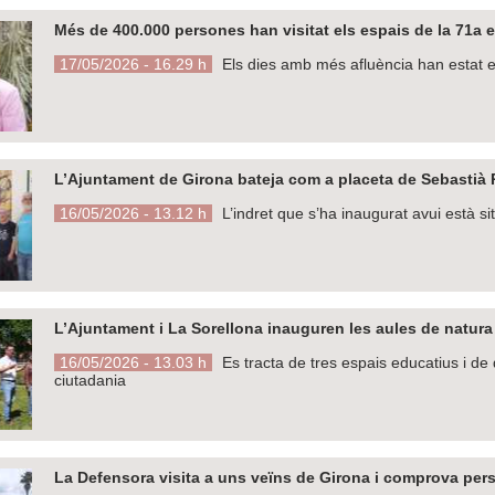
Més de 400.000 persones han visitat els espais de la 71a 
17/05/2026 - 16.29 h
Els dies amb més afluència han estat els
L’Ajuntament de Girona bateja com a placeta de Sebastià 
16/05/2026 - 13.12 h
L’indret que s’ha inaugurat avui està s
L’Ajuntament i La Sorellona inauguren les aules de natura 
16/05/2026 - 13.03 h
Es tracta de tres espais educatius i de 
ciutadania
La Defensora visita a uns veïns de Girona i comprova per