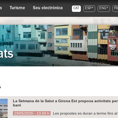
a
Turisme
Seu electrònica
CAT
ESP*
ENG*
FR
ats
s
La Setmana de la Salut a Girona Est proposa activitats per f
barri
19/05/2026 - 13.04 h
Les propostes es duran a terme fins al