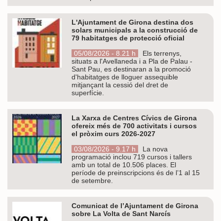
L'Ajuntament de Girona destina dos
solars municipals a la construcció de
79 habitatges de protecció oficial
05/08/2026 - 8.21 h
Els terrenys,
situats a l'Avellaneda i a Pla de Palau -
Sant Pau, es destinaran a la promoció
d'habitatges de lloguer assequible
mitjançant la cessió del dret de
superfície.
La Xarxa de Centres Cívics de Girona
ofereix més de 700 activitats i cursos
el pròxim curs 2026-2027
03/08/2026 - 9.17 h
La nova
programació inclou 719 cursos i tallers
amb un total de 10.506 places. El
període de preinscripcions és de l’1 al 15
de setembre.
Comunicat de l’Ajuntament de Girona
sobre La Volta de Sant Narcís