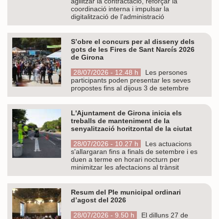
agilitzar la contractació, reforçar la
coordinació interna i impulsar la
digitalització de l'administració
S’obre el concurs per al disseny dels
gots de les Fires de Sant Narcís 2026
de Girona
28/07/2026 - 12.48 h
Les persones
participants poden presentar les seves
propostes fins al dijous 3 de setembre
L'Ajuntament de Girona inicia els
treballs de manteniment de la
senyalització horitzontal de la ciutat
28/07/2026 - 10.27 h
Les actuacions
s'allargaran fins a finals de setembre i es
duen a terme en horari nocturn per
minimitzar les afectacions al trànsit
Resum del Ple municipal ordinari
d’agost del 2026
28/07/2026 - 9.50 h
El dilluns 27 de