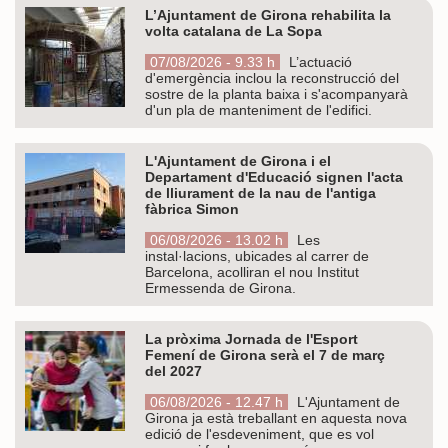
L’Ajuntament de Girona rehabilita la
volta catalana de La Sopa
07/08/2026 - 9.33 h
L’actuació
d'emergència inclou la reconstrucció del
sostre de la planta baixa i s'acompanyarà
d'un pla de manteniment de l'edifici.
L'Ajuntament de Girona i el
Departament d'Educació signen l'acta
de lliurament de la nau de l'antiga
fàbrica Simon
06/08/2026 - 13.02 h
Les
instal·lacions, ubicades al carrer de
Barcelona, acolliran el nou Institut
Ermessenda de Girona.
La pròxima Jornada de l'Esport
Femení de Girona serà el 7 de març
del 2027
06/08/2026 - 12.47 h
L'Ajuntament de
Girona ja està treballant en aquesta nova
edició de l'esdeveniment, que es vol