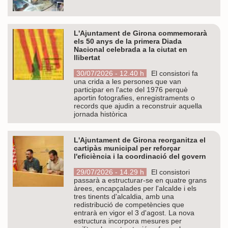
L'Ajuntament de Girona commemorarà
els 50 anys de la primera Diada
Nacional celebrada a la ciutat en
llibertat
30/07/2026 - 12.40 h
El consistori fa
una crida a les persones que van
participar en l'acte del 1976 perquè
aportin fotografies, enregistraments o
records que ajudin a reconstruir aquella
jornada històrica
L'Ajuntament de Girona reorganitza el
cartipàs municipal per reforçar
l'eficiència i la coordinació del govern
29/07/2026 - 14.29 h
El consistori
passarà a estructurar-se en quatre grans
àrees, encapçalades per l'alcalde i els
tres tinents d'alcaldia, amb una
redistribució de competències que
entrarà en vigor el 3 d'agost. La nova
estructura incorpora mesures per