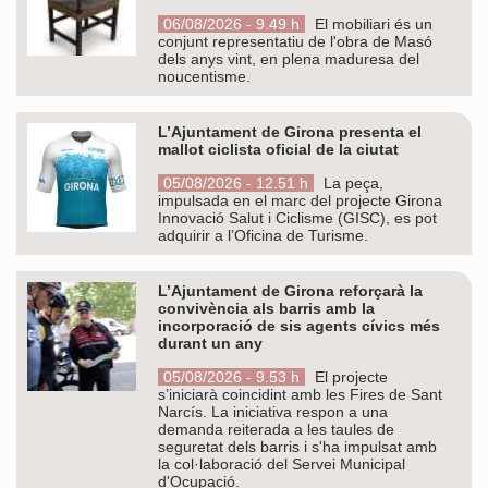
06/08/2026 - 9.49 h
El mobiliari és un
conjunt representatiu de l'obra de Masó
dels anys vint, en plena maduresa del
noucentisme.
L’Ajuntament de Girona presenta el
mallot ciclista oficial de la ciutat
05/08/2026 - 12.51 h
La peça,
impulsada en el marc del projecte Girona
Innovació Salut i Ciclisme (GISC), es pot
adquirir a l’Oficina de Turisme.
L’Ajuntament de Girona reforçarà la
convivència als barris amb la
incorporació de sis agents cívics més
durant un any
05/08/2026 - 9.53 h
El projecte
s’iniciarà coincidint amb les Fires de Sant
Narcís. La iniciativa respon a una
demanda reiterada a les taules de
seguretat dels barris i s'ha impulsat amb
la col·laboració del Servei Municipal
d'Ocupació.