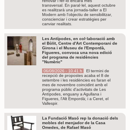
renovar i fer-lo encara més
transversal. En paral·lel, aquest octubre
es realitzarà una jornada-taller a El
Modern amb l'objectiu de sensibilitzar,
conscienciar i crear estratègies per
canviar realitats.
Les Antípodes, en col·laboració amb
el Bòlit, Centre d'Art Contemporani de
Girona i el Museu de l'Empordà,
Figueres, convoca una nova edició
del programa de residències
"Numèric"
06/08/2026 - 10.41 h
El termini de
recepció de propostes acaba el 8 de
setembre i les residències es faran el
mes de novembre coincidint amb el
programa públic d'activitats de Les
Antípodes, enguany a Agullana i
Figueres, l'Alt Empordà; i a Ceret, el
Vallespir.
La Fundació Masó rep la donació dels
mobles del menjador de la Casa
Omedes, de Rafael Masó