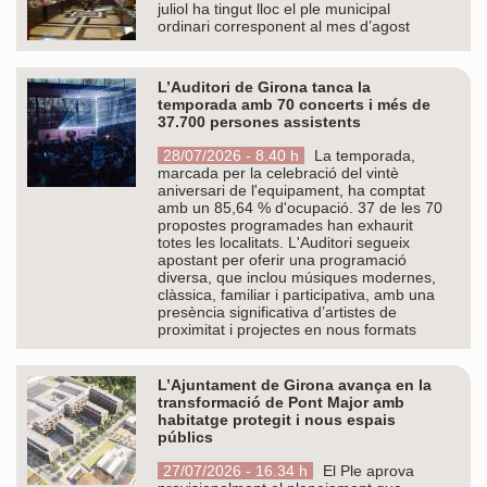
juliol ha tingut lloc el ple municipal
ordinari corresponent al mes d’agost
L’Auditori de Girona tanca la
temporada amb 70 concerts i més de
37.700 persones assistents
28/07/2026 - 8.40 h
La temporada,
marcada per la celebració del vintè
aniversari de l'equipament, ha comptat
amb un 85,64 % d'ocupació. 37 de les 70
propostes programades han exhaurit
totes les localitats. L'Auditori segueix
apostant per oferir una programació
diversa, que inclou músiques modernes,
clàssica, familiar i participativa, amb una
presència significativa d’artistes de
proximitat i projectes en nous formats
L’Ajuntament de Girona avança en la
transformació de Pont Major amb
habitatge protegit i nous espais
públics
27/07/2026 - 16.34 h
El Ple aprova