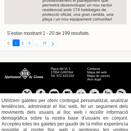
provisionalment el planejament que
permetrà desenvolupar un nou sector
residencial amb 174 habitatges de
protecció oficial, una gran rambla, una
plaça i un nou equipament comunitari
S'estan mostrant 1 - 20 de 199 resultats.
1
2
3
...
10
Pàgina
Pàgina
Pàgina
Pàgines intermèdies Utilitzeu TAB per navegar.
Pàgina
Plaça del Vi, 1
Contacte
17004 GIRONA
Mapa del web
Tel. 972 419 010
Mapa de xarxes
Avís legal
Utilitzem galetes per oferir contingut personalitzat, analitzar
tendències, administrar el lloc web, fer un seguiment dels
moviments dels usuaris al lloc web i recollir informació
demogràfica sobre la nostra base d'usuaris en conjunt.
Accepteu totes les galetes per gaudir de la millor experiència
possible al nostre lloc web o gestioneu les vostres