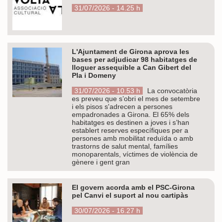
31/07/2026 - 14.25 h
L'Ajuntament de Girona aprova les
bases per adjudicar 98 habitatges de
lloguer assequible a Can Gibert del
Pla i Domeny
31/07/2026 - 10.53 h
La convocatòria
es preveu que s’obri el mes de setembre
i els pisos s'adrecen a persones
empadronades a Girona. El 65% dels
habitatges es destinen a joves i s’han
establert reserves específiques per a
persones amb mobilitat reduïda o amb
trastorns de salut mental, famílies
monoparentals, víctimes de violència de
gènere i gent gran
El govern acorda amb el PSC-Girona
pel Canvi el suport al nou cartipàs
30/07/2026 - 16.27 h