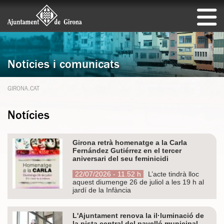
Notícies i comunicats
GIRONA.CAT
Notícies
Girona retrà homenatge a la Carla
Fernández Gutiérrez en el tercer
aniversari del seu feminicidi
22/07/2026 - 11.52 h
L’acte tindrà lloc
aquest diumenge 26 de juliol a les 19 h al
jardí de la Infància
L'Ajuntament renova la il·luminació de
la pista central del pavelló municipal