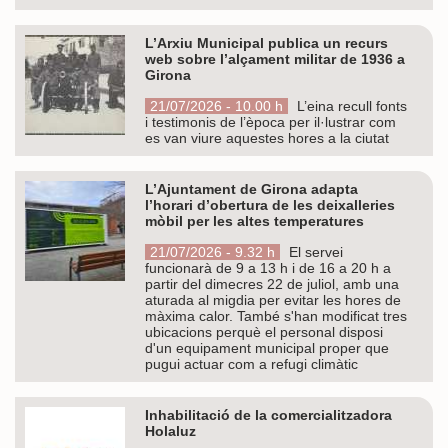
L’Arxiu Municipal publica un recurs
web sobre l’alçament militar de 1936 a
Girona
21/07/2026 - 10.00 h
L’eina recull fonts
i testimonis de l’època per il·lustrar com
es van viure aquestes hores a la ciutat
L’Ajuntament de Girona adapta
l’horari d’obertura de les deixalleries
mòbil per les altes temperatures
21/07/2026 - 9.32 h
El servei
funcionarà de 9 a 13 h i de 16 a 20 h a
partir del dimecres 22 de juliol, amb una
aturada al migdia per evitar les hores de
màxima calor. També s'han modificat tres
ubicacions perquè el personal disposi
d'un equipament municipal proper que
pugui actuar com a refugi climàtic
Inhabilitació de la comercialitzadora
Holaluz