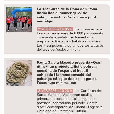
La 13a Cursa de la Dona de Girona
tindrà lloc el diumenge 27 de
setembre amb la Copa com a punt
neuràlgic
21/07/2026 - 14.05 h
La prova espera
tornar a reunir més de 6.000 participants
i presenta novetats per fomentar la
preparació física i els hàbits saludables.
Les inscripcions ja estan obertes a través
del web de l’esdeveniment
Paula García-Masedo presenta «Gran
ritme», un projecte artístic sobre la
memòria de l'espart, el treball
col·lectiu i la transformació del
paisatge rellegits des del llegat de
l’escultura minimalista
21/07/2026 - 13.26 h
La Canònica de
Santa Maria de Vilabertran acull la
primera proposta del cicle Llegats en
potència, coproduïda pel Bòlit, Centre
d'Art Contemporani de Girona i l'Agència
Catalana del Patrimoni Cultural