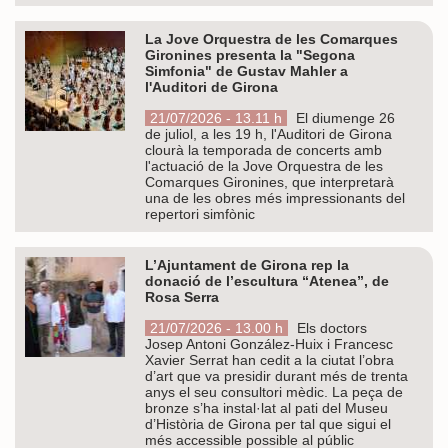
La Jove Orquestra de les Comarques
Gironines presenta la "Segona
Simfonia" de Gustav Mahler a
l'Auditori de Girona
21/07/2026 - 13.11 h
El diumenge 26
de juliol, a les 19 h, l'Auditori de Girona
clourà la temporada de concerts amb
l'actuació de la Jove Orquestra de les
Comarques Gironines, que interpretarà
una de les obres més impressionants del
repertori simfònic
L’Ajuntament de Girona rep la
donació de l’escultura “Atenea”, de
Rosa Serra
21/07/2026 - 13.00 h
Els doctors
Josep Antoni González-Huix i Francesc
Xavier Serrat han cedit a la ciutat l’obra
d’art que va presidir durant més de trenta
anys el seu consultori mèdic. La peça de
bronze s’ha instal·lat al pati del Museu
d’Història de Girona per tal que sigui el
més accessible possible al públic