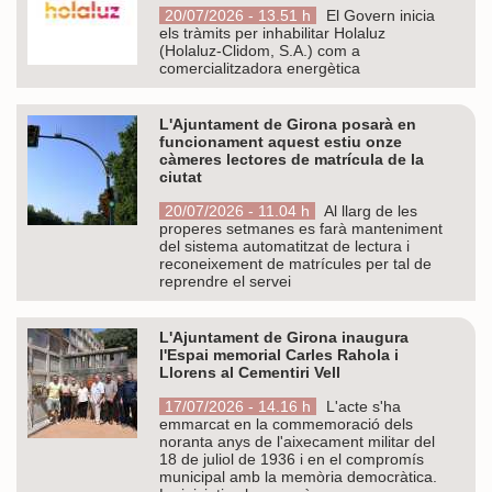
20/07/2026 - 13.51 h
El Govern inicia
els tràmits per inhabilitar Holaluz
(Holaluz-Clidom, S.A.) com a
comercialitzadora energètica
L'Ajuntament de Girona posarà en
funcionament aquest estiu onze
càmeres lectores de matrícula de la
ciutat
20/07/2026 - 11.04 h
Al llarg de les
properes setmanes es farà manteniment
del sistema automatitzat de lectura i
reconeixement de matrícules per tal de
reprendre el servei
L'Ajuntament de Girona inaugura
l'Espai memorial Carles Rahola i
Llorens al Cementiri Vell
17/07/2026 - 14.16 h
L'acte s'ha
emmarcat en la commemoració dels
noranta anys de l'aixecament militar del
18 de juliol de 1936 i en el compromís
municipal amb la memòria democràtica.