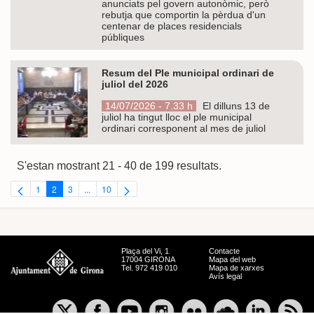
anunciats pel govern autonòmic, però
rebutja que comportin la pèrdua d'un
centenar de places residencials
públiques
Resum del Ple municipal ordinari de
juliol del 2026
14/07/2026 - 7.33 h
El dilluns 13 de
juliol ha tingut lloc el ple municipal
ordinari corresponent al mes de juliol
S'estan mostrant 21 - 40 de 199 resultats.
1
2
3
...
10
Pàgina
Pàgina
Pàgina
Pàgines intermèdies Utilitzeu TAB per navegar.
Pàgina
Plaça del Vi, 1
Contacte
17004 GIRONA
Mapa del web
Tel. 972 419 010
Mapa de xarxes
Avís legal