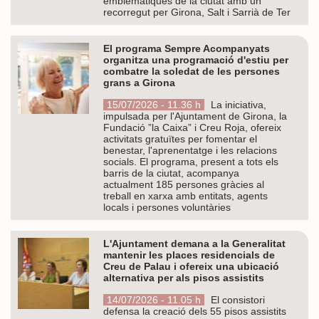
emblemàtiques de la ciutat amb un
recorregut per Girona, Salt i Sarrià de Ter
El programa Sempre Acompanyats
organitza una programació d'estiu per
combatre la soledat de les persones
grans a Girona
15/07/2026 - 11.36 h
La iniciativa,
impulsada per l'Ajuntament de Girona, la
Fundació ”la Caixa” i Creu Roja, ofereix
activitats gratuïtes per fomentar el
benestar, l'aprenentatge i les relacions
socials. El programa, present a tots els
barris de la ciutat, acompanya
actualment 185 persones gràcies al
treball en xarxa amb entitats, agents
locals i persones voluntàries
L'Ajuntament demana a la Generalitat
mantenir les places residencials de
Creu de Palau i ofereix una ubicació
alternativa per als pisos assistits
14/07/2026 - 11.05 h
El consistori
defensa la creació dels 55 pisos assistits