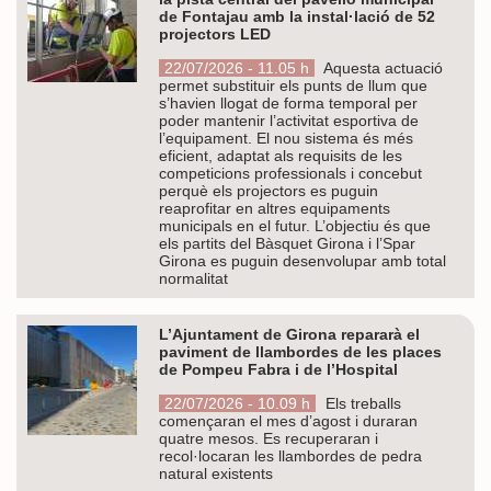
de Fontajau amb la instal·lació de 52
projectors LED
22/07/2026 - 11.05 h
Aquesta actuació
permet substituir els punts de llum que
s’havien llogat de forma temporal per
poder mantenir l’activitat esportiva de
l’equipament. El nou sistema és més
eficient, adaptat als requisits de les
competicions professionals i concebut
perquè els projectors es puguin
reaprofitar en altres equipaments
municipals en el futur. L’objectiu és que
els partits del Bàsquet Girona i l’Spar
Girona es puguin desenvolupar amb total
normalitat
L’Ajuntament de Girona repararà el
paviment de llambordes de les places
de Pompeu Fabra i de l’Hospital
22/07/2026 - 10.09 h
Els treballs
començaran el mes d’agost i duraran
quatre mesos. Es recuperaran i
recol·locaran les llambordes de pedra
natural existents