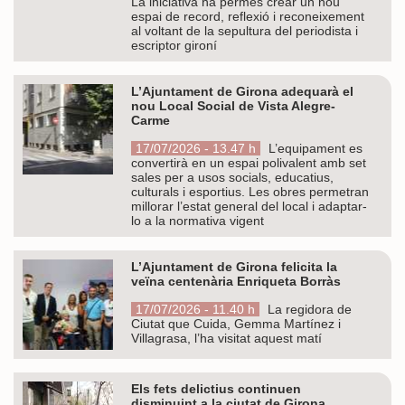
La iniciativa ha permès crear un nou
espai de record, reflexió i reconeixement
al voltant de la sepultura del periodista i
escriptor gironí
L’Ajuntament de Girona adequarà el
nou Local Social de Vista Alegre-
Carme
17/07/2026 - 13.47 h
L’equipament es
convertirà en un espai polivalent amb set
sales per a usos socials, educatius,
culturals i esportius. Les obres permetran
millorar l’estat general del local i adaptar-
lo a la normativa vigent
L’Ajuntament de Girona felicita la
veïna centenària Enriqueta Borràs
17/07/2026 - 11.40 h
La regidora de
Ciutat que Cuida, Gemma Martínez i
Villagrasa, l’ha visitat aquest matí
Els fets delictius continuen
disminuint a la ciutat de Girona