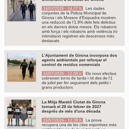
16/07/2026 - 14.27 h
Les dades
conjuntes de la Policia Municipal de
Girona i els Mossos d'Esquadra mostren
una reducció de l'1,9% dels fets delictius
en els darrers dotze mesos. Els robatoris
amb força i els robatoris amb violència i/o
intimidació registren els descensos més
destacats
L’Ajuntament de Girona incorpora dos
agents ambientals per reforçar el
control de residus comercials
16/07/2026 - 12.59 h
Els nous efectius
cobreixen torns de tarda i nit des de l'1
de juliol per fer seguiment dels petits i
grans productors
La Mitja Marató Ciutat de Girona
tornarà el 28 de febrer de 2027
després de més d'una dècada
15/07/2026 - 12.39 h
La prova
recupera una de les cites esportives més