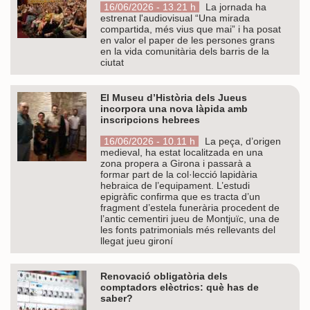
16/06/2026 - 13.21 h
La jornada ha
estrenat l'audiovisual “Una mirada
compartida, més vius que mai” i ha posat
en valor el paper de les persones grans
en la vida comunitària dels barris de la
ciutat
El Museu d’Història dels Jueus
incorpora una nova làpida amb
inscripcions hebrees
16/06/2026 - 10.11 h
La peça, d’origen
medieval, ha estat localitzada en una
zona propera a Girona i passarà a
formar part de la col·lecció lapidària
hebraica de l’equipament. L’estudi
epigràfic confirma que es tracta d’un
fragment d’estela funerària procedent de
l’antic cementiri jueu de Montjuïc, una de
les fonts patrimonials més rellevants del
llegat jueu gironí
Renovació obligatòria dels
comptadors elèctrics: què has de
saber?