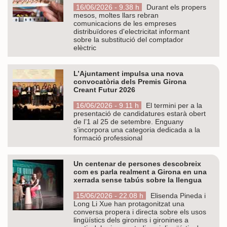
16/06/2026 - 9.38 h
Durant els propers
mesos, moltes llars rebran
comunicacions de les empreses
distribuïdores d'electricitat informant
sobre la substitució del comptador
elèctric
L’Ajuntament impulsa una nova
convocatòria dels Premis Girona
Creant Futur 2026
16/06/2026 - 9.11 h
El termini per a la
presentació de candidatures estarà obert
de l’1 al 25 de setembre. Enguany
s’incorpora una categoria dedicada a la
formació professional
Un centenar de persones descobreix
com es parla realment a Girona en una
xerrada sense tabús sobre la llengua
15/06/2026 - 22.08 h
Elisenda Pineda i
Long Li Xue han protagonitzat una
conversa propera i directa sobre els usos
lingüístics dels gironins i gironines a