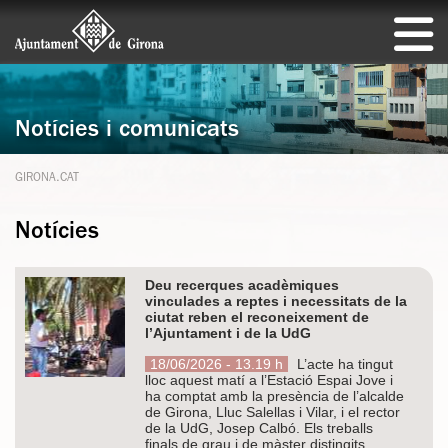
Notícies i comunicats
GIRONA.CAT
Notícies
Deu recerques acadèmiques
vinculades a reptes i necessitats de la
ciutat reben el reconeixement de
l’Ajuntament i de la UdG
18/06/2026 - 13.19 h
L’acte ha tingut
lloc aquest matí a l’Estació Espai Jove i
ha comptat amb la presència de l’alcalde
de Girona, Lluc Salellas i Vilar, i el rector
de la UdG, Josep Calbó. Els treballs
finals de grau i de màster distingits