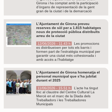
Girona i ha comptat amb la participació
d’òrgans de representació de la gent
gran de la ciutat i de la demarcació
L’Ajuntament de Girona preveu
reserves de sòl per a 1.815 habitatges
nous de protecció pública distribuïts
arreu de la ciutat
12/06/2026 - 11.43 h
Les promocions
es distribueixen per tots els barris i
formen part de l’estratègia municipal per
garantir una ciutat més cohesionada i
amb accés a l’habitatge
L’Ajuntament de Girona homenatja el
personal municipal que s’ha jubilat
durant el 2025
11/06/2026 - 15.51 h
L’acte ha tingut
lloc al claustre del Centre Cultural La
Mercè en el marc de la Diada dels
Treballadors i les Treballadores
Municipals