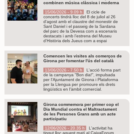
combinen música clàssica i moderna
15/06/2026 - 9.09 h
El cicle de
concerts tindrà lloc del 8 de juliol al 26
d'agost amb el claustre del monestir de
Sant Daniel i el passeig de la Sardana
del parc de la Devesa com a escenaris
destacats i amb l’estrena del Museu
d’Història dels Jueus com a espai
Comencen les visites als comerços de
Girona per fomentar l'ús del català
13/06/2026 - 7.50 h
L'acció forma part
de la campanya "Bon dia!", impulsada
per l'Ajuntament de Girona i Plataforma
per la Llengua per promoure els drets
lingüístics en l'àmbit comercial.
Girona commemora per primer cop el
Dia Mundial contra el Maltractament
de les Persones Grans amb un acte
participatiu
12/06/2026 - 20.35 h
L'activitat ha
tingut lloc aquest matí al CaixaForum