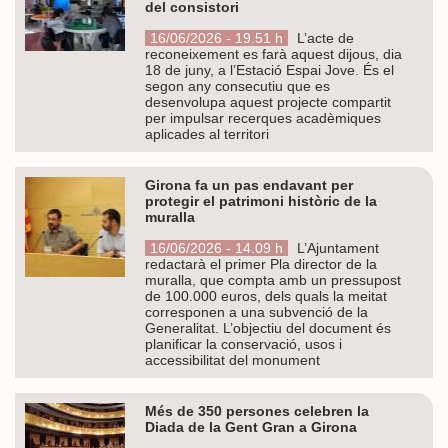
del consistori
16/06/2026 - 19.51 h
L’acte de
reconeixement es farà aquest dijous, dia
18 de juny, a l’Estació Espai Jove. És el
segon any consecutiu que es
desenvolupa aquest projecte compartit
per impulsar recerques acadèmiques
aplicades al territori
Girona fa un pas endavant per
protegir el patrimoni històric de la
muralla
16/06/2026 - 14.09 h
L’Ajuntament
redactarà el primer Pla director de la
muralla, que compta amb un pressupost
de 100.000 euros, dels quals la meitat
corresponen a una subvenció de la
Generalitat. L’objectiu del document és
planificar la conservació, usos i
accessibilitat del monument
Més de 350 persones celebren la
Diada de la Gent Gran a Girona