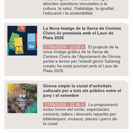
aborden qüestions vinculades a la
cultura, la salut, l’habitatge, la igualtat,
l’educació i la sostenibilitat
La Nova Imatge de la Xarxa de Centres
Cívics és premiada amb el Laus de
Plata 2026
17/06/2026 - 13.55 h
El projecte de la
nova imatge gràfica de la Xarxa de
Centres Cívics de l’Ajuntament de Girona
portat a terme per l’estudi gironí Safareig
creatiu ha estat premiat amb el Laus de
Plata 2026
Girona omple la ciutat d’activitats
culturals per a tots els públics entre el
juny i el setembre
17/06/2026 - 12.46 h
La programació
inclou hores del conte, espectacles,
concerts, tallers i itineraris repartits per
biblioteques, museus, places i parcs de
la ciutat