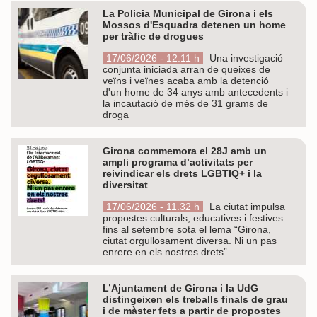
La Policia Municipal de Girona i els
Mossos d'Esquadra detenen un home
per tràfic de drogues
17/06/2026 - 12.11 h
Una investigació
conjunta iniciada arran de queixes de
veïns i veïnes acaba amb la detenció
d'un home de 34 anys amb antecedents i
la incautació de més de 31 grams de
droga
Girona commemora el 28J amb un
ampli programa d’activitats per
reivindicar els drets LGBTIQ+ i la
diversitat
17/06/2026 - 11.32 h
La ciutat impulsa
propostes culturals, educatives i festives
fins al setembre sota el lema “Girona,
ciutat orgullosament diversa. Ni un pas
enrere en els nostres drets”
L’Ajuntament de Girona i la UdG
distingeixen els treballs finals de grau
i de màster fets a partir de propostes