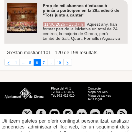
Prop de mil alumnes d’educació
primària participen en la 28a edició de
“Tots junts a cantar”
11/06/2026 - 13.37 h
Aquest any, han
format part de la iniciativa un total de 24
centres, la majoria de Girona, però
també de Salt, Quart, Fornells i Aiguaviva
S'estan mostrant 101 - 120 de 199 resultats.
1
...
5
6
7
...
10
Pàgina
Pàgines intermèdies Utilitzeu TAB per navegar.
Pàgina
Pàgina
Pàgina
Pàgines intermèdies Utilitzeu TAB per navegar.
Pàgina
Plaça del Vi, 1
Contacte
17004 GIRONA
Mapa del web
Tel. 972 419 010
Mapa de xarxes
Avís legal
Utilitzem galetes per oferir contingut personalitzat, analitzar
tendències, administrar el lloc web, fer un seguiment dels