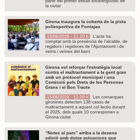
partir del primer estudi sociolingüístic de
la ciutat
Girona inaugura la coberta de la pista
poliesportiva de Fontajau
15/06/2026 - 21.20 h
L'acte ha
comptat amb la presència de l’alcalde, de
regidors i regidores de l’Ajuntament i de
veïns i veïnes del barri.
Girona vol reforçar l'estratègia local
contra el maltractament a la gent gran
amb un protocol municipal i una
Comissió pels Drets de les Persones
Grans i el Bon Tracte
15/06/2026 - 12.29 h
Les comarques
gironines detecten 138 casos de
maltractament a aquest col·lectiu durant
el 2025, dels quals 10 corresponen a
Girona ciutat
“Notes al parc” arriba a la desena
edició amb dotze actuacions que