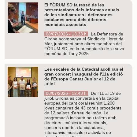
El FÒRUM SD fa ressò de les
presentacions dels informes anuals
de les sindicatures i defensories
catalanes arreu dels diferents
municipis associats
08/07/2026 - 13.33 h
La Defensora de
Girona acompanya el Síndic de Lloret de
Mar, juntament amb altres membres del
FÒRUM SD, en la presentació de la seva
memòria de l’any 2025
Les escales de la Catedral acolliran el
gran concert inaugural de l'11a edició
de l’Europa Cantat Junior el 12 de
juliol
08/07/2026 - 12.43 h
De l’11 al 19 de
juliol, Girona es convertirà en la capital
europea del cant coral reunint 1.200
joves cantaires de 43 corals procedents
de 12 països d’arreu del món. La
programació inclourà nou tallers amb
directors i músics internacionals,
concerts oberts a la ciutadania,
intercanvis musicals o activitats de