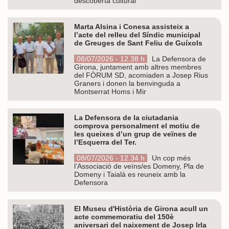
descoberta cultural
Marta Alsina i Conesa assisteix a
l’acte del relleu del Síndic municipal
de Greuges de Sant Feliu de Guíxols
08/07/2026 - 12.38 h
La Defensora de
Girona, juntament amb altres membres
del FÒRUM SD, acomiaden a Josep Rius
Graners i donen la benvinguda a
Montserrat Homs i Mir
La Defensora de la ciutadania
comprova personalment el motiu de
les queixes d’un grup de veïnes de
l’Esquerra del Ter.
08/07/2026 - 12.34 h
Un cop més
l’Associació de veïns/es Domeny, Pla de
Domeny i Taialà es reuneix amb la
Defensora
El Museu d'Història de Girona acull un
acte commemoratiu del 150è
aniversari del naixement de Josep Irla