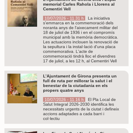
memorial Carles Rahola i Llorens al
Cementiri Vell
10/07/2026 - 11.31 h
La iniciativa
s'emmarca en la commemoració dels
noranta anys de l'aixecament militar del
18 de juliol de 1936 i en el compromís
municipal amb la memòria democràtica.
Les actuacions inclouen la renovació de
la sepultura i la instal·lació d'una placa
commemorativa. L'acte de
commemoració tindrà lloc el divendres
17 de juliol, a les 12 h, al Cementiri Vell
L’Ajuntament de Girona presenta un
full de ruta per millorar la salut i el
benestar de la ciutadania en els
propers quatre anys
10/07/2026 - 11.16 h
El Pla Local de
Salut Integral 2026-2030 identifica les
necessitats urgents de la ciutat i defineix
accions adaptades a cada barri i
col·lectiu