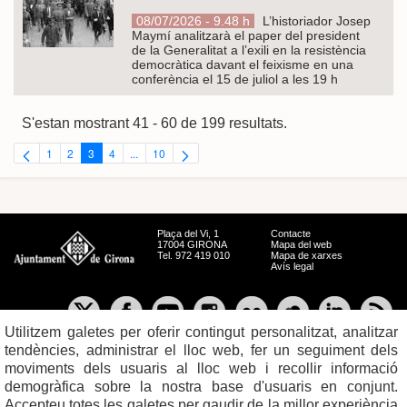
08/07/2026 - 9.48 h
L’historiador Josep
Maymí analitzarà el paper del president
de la Generalitat a l’exili en la resistència
democràtica davant el feixisme en una
conferència el 15 de juliol a les 19 h
S'estan mostrant 41 - 60 de 199 resultats.
1
2
3
4
...
10
Pàgina
Pàgina
Pàgina
Pàgina
Pàgines intermèdies Utilitzeu TAB per navegar.
Pàgina
Plaça del Vi, 1
Contacte
17004 GIRONA
Mapa del web
Tel. 972 419 010
Mapa de xarxes
Avís legal
Utilitzem galetes per oferir contingut personalitzat, analitzar
tendències, administrar el lloc web, fer un seguiment dels
moviments dels usuaris al lloc web i recollir informació
demogràfica sobre la nostra base d'usuaris en conjunt.
Accepteu totes les galetes per gaudir de la millor experiència