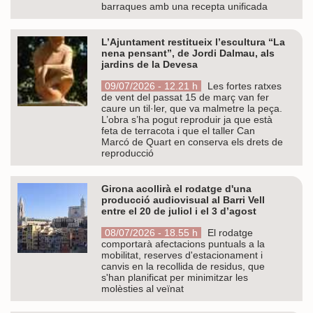
barraques amb una recepta unificada
L’Ajuntament restitueix l’escultura “La
nena pensant”, de Jordi Dalmau, als
jardins de la Devesa
09/07/2026 - 12.21 h
Les fortes ratxes
de vent del passat 15 de març van fer
caure un til·ler, que va malmetre la peça.
L’obra s’ha pogut reproduir ja que està
feta de terracota i que el taller Can
Marcó de Quart en conserva els drets de
reproducció
Girona acollirà el rodatge d'una
producció audiovisual al Barri Vell
entre el 20 de juliol i el 3 d’agost
08/07/2026 - 18.55 h
El rodatge
comportarà afectacions puntuals a la
mobilitat, reserves d'estacionament i
canvis en la recollida de residus, que
s'han planificat per minimitzar les
molèsties al veïnat