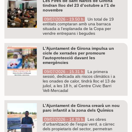
Les Fires de Sant Narcís de Girona
tindran lloc del 23 d’octubre a l’1 de
novembre
09/07/2026 - 19.50 h
Un total de 19
entitats comptaran amb una barraca
situada a l’esplanada de la Copa per
vendre entrepans i begudes
L'Ajuntament de Girona impulsa un
cicle de xerrades per promoure
l'autoprotecció davant les
emergències
09/07/2026 - 15.31 h
La primera
sessió, dedicada als riscos climàtics i a
les onades de calor, tindrà lloc el 13 de
juliol, a les 18 h, al Centre Cívic Barri
Vell-Mercadal
L’Ajuntament de Girona crearà un nou
parc infantil a la zona dels Químics
09/07/2026 - 14.39 h
Les obres
d'urbanització de l'espai verd, a càrrec
dels propietaris del sector, permetran