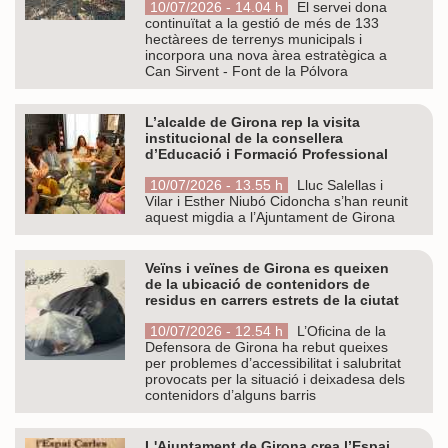
10/07/2026 - 14.04 h
El servei dona
continuïtat a la gestió de més de 133
hectàrees de terrenys municipals i
incorpora una nova àrea estratègica a
Can Sirvent - Font de la Pólvora
L’alcalde de Girona rep la visita
institucional de la consellera
d’Educació i Formació Professional
10/07/2026 - 13.55 h
Lluc Salellas i
Vilar i Esther Niubó Cidoncha s’han reunit
aquest migdia a l’Ajuntament de Girona
Veïns i veïnes de Girona es queixen
de la ubicació de contenidors de
residus en carrers estrets de la ciutat
10/07/2026 - 12.54 h
L’Oficina de la
Defensora de Girona ha rebut queixes
per problemes d’accessibilitat i salubritat
provocats per la situació i deixadesa dels
contenidors d’alguns barris
L'Ajuntament de Girona crea l’Espai