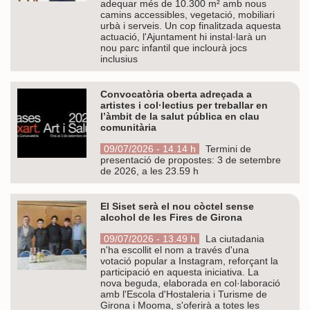
adequar més de 10.300 m² amb nous
camins accessibles, vegetació, mobiliari
urbà i serveis. Un cop finalitzada aquesta
actuació, l'Ajuntament hi instal·larà un
nou parc infantil que inclourà jocs
inclusius
Convocatòria oberta adreçada a
artistes i col·lectius per treballar en
l’àmbit de la salut pública en clau
comunitària
09/07/2026 - 14.14 h
Termini de
presentació de propostes: 3 de setembre
de 2026, a les 23.59 h
El Siset serà el nou còctel sense
alcohol de les Fires de Girona
09/07/2026 - 13.49 h
La ciutadania
n'ha escollit el nom a través d'una
votació popular a Instagram, reforçant la
participació en aquesta iniciativa. La
nova beguda, elaborada en col·laboració
amb l'Escola d'Hostaleria i Turisme de
Girona i Mooma, s'oferirà a totes les