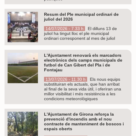
Resum del Ple municipal ordinari de
juliol del 2026
14/07/2026 - 7.33 h
El dilluns 13 de
juliol ha tingut lloc el ple municipal
ordinari corresponent al mes de juliol
L'Ajuntament renovarà els marcadors
electrònics dels camps municipals de
futbol de Can Gibert del Pla i de
Fontajau
13/07/2026 - 11.30 h
Els nous equips
substituiran els actuals, que han arribat
al final de la seva vida útil, i oferiran una
millor visibilitat i més resistència a les
condicions meteorològiques
L'Ajuntament de Girona reforça la
prevenció d'incendis amb el nou
contracte de manteniment de boscos i
espais oberts