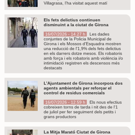
Villagrasa, l’ha visitat aquest matí
Els fets delictius continuen
disminuint a la ciutat de Girona
16/07/2026 - 14.27 h
Les dades
conjuntes de la Policia Municipal de
Girona i els Mossos d'Esquadra mostren
una reducció de l'1,9% dels fets delictius
en els darrers dotze mesos. Els robatoris
amb força i els robatoris amb violència i/o
intimidació registren els descensos més
destacats
L’Ajuntament de Girona incorpora dos
agents ambientals per reforçar el
control de residus comercials
16/07/2026 - 12.59 h
Els nous efectius
cobreixen torns de tarda i nit des de l'1
de juliol per fer seguiment dels petits i
grans productors
La Mitja Marató Ciutat de Girona