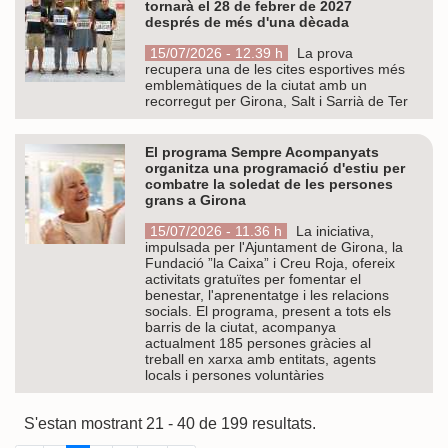
tornarà el 28 de febrer de 2027
després de més d'una dècada
15/07/2026 - 12.39 h
La prova
recupera una de les cites esportives més
emblemàtiques de la ciutat amb un
recorregut per Girona, Salt i Sarrià de Ter
El programa Sempre Acompanyats
organitza una programació d'estiu per
combatre la soledat de les persones
grans a Girona
15/07/2026 - 11.36 h
La iniciativa,
impulsada per l'Ajuntament de Girona, la
Fundació ”la Caixa” i Creu Roja, ofereix
activitats gratuïtes per fomentar el
benestar, l'aprenentatge i les relacions
socials. El programa, present a tots els
barris de la ciutat, acompanya
actualment 185 persones gràcies al
treball en xarxa amb entitats, agents
locals i persones voluntàries
S'estan mostrant 21 - 40 de 199 resultats.