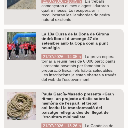
22/07/2026 - 10.09 h
Els treballs
començaran el mes d’agost i duraran
quatre mesos. Es recuperaran i
recol·locaran les llambordes de pedra
natural existents
La 13a Cursa de la Dona de Girona
tindrà lloc el diumenge 27 de
setembre amb la Copa com a punt
neuràlgic
21/07/2026 - 14.05 h
La prova espera
tornar a reunir més de 6.000 participants
i presenta novetats per fomentar la
preparació física i els hàbits saludables.
Les inscripcions ja estan obertes a través
del web de l’esdeveniment
Paula García-Masedo presenta «Gran
ritme», un projecte artístic sobre la
memòria de l'espart, el treball
col·lectiu i la transformació del
paisatge rellegits des del llegat de
l’escultura minimalista
21/07/2026 - 13.26 h
La Canònica de