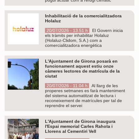
Inhabilitació de la comercialitzadora
Holaluz
20/07/2026 - 13.51 h
El Govern inicia
els tràmits per inhabilitar Holaluz
(Holaluz-Clidom, S.A.) com a
comercialitzadora energètica
L'Ajuntament de Girona posarà en
funcionament aquest estiu onze
càmeres lectores de matrícula de la
ciutat
20/07/2026 - 11.04 h
Al llarg de les
properes setmanes es farà manteniment
del sistema automatitzat de lectura i
reconeixement de matrícules per tal de
reprendre el servei
L'Ajuntament de Girona inaugura
l'Espai memorial Carles Rahola i
Llorens al Cementiri Vell