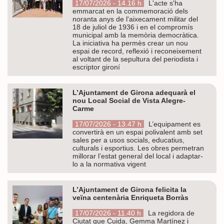
17/07/2026 - 14.16 h
L'acte s'ha
emmarcat en la commemoració dels
noranta anys de l'aixecament militar del
18 de juliol de 1936 i en el compromís
municipal amb la memòria democràtica.
La iniciativa ha permès crear un nou
espai de record, reflexió i reconeixement
al voltant de la sepultura del periodista i
escriptor gironí
L’Ajuntament de Girona adequarà el
nou Local Social de Vista Alegre-
Carme
17/07/2026 - 13.47 h
L’equipament es
convertirà en un espai polivalent amb set
sales per a usos socials, educatius,
culturals i esportius. Les obres permetran
millorar l’estat general del local i adaptar-
lo a la normativa vigent
L’Ajuntament de Girona felicita la
veïna centenària Enriqueta Borràs
17/07/2026 - 11.40 h
La regidora de
Ciutat que Cuida, Gemma Martínez i