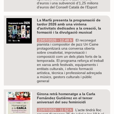
d’euros i una subvenció d’1,25 milions
d’euros del Consell Català de l’Esport
La Marfà presenta la programació de
tardor 2026 amb una vintena
d'activitats dedicades a la creació, la
formació i la divulgació musical
23/07/2026 - 12.48 h
El reconegut
pianista i compositor de jazz Uri Caine
protagonitzarà una conversa oberta
sobre creativitat, improvisació i
composició com un dels plats forts de la
temporada. El programa reforça el treball
en xarxa amb festivals, equipaments i
entitats culturals, i ofereix formació
artística, tècnica i professional adreçada
a músics, gestors culturals i públic
general
Girona retrà homenatge a la Carla
Fernández Gutiérrez en el tercer
aniversari del seu feminicidi
22/07/2026 - 11.52 h
L’acte tindrà lloc
aquest diumenge 26 de juliol a les 19 h al