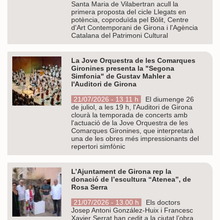
Santa Maria de Vilabertran acull la
primera proposta del cicle Llegats en
potència, coproduïda pel Bòlit, Centre
d'Art Contemporani de Girona i l'Agència
Catalana del Patrimoni Cultural
La Jove Orquestra de les Comarques
Gironines presenta la "Segona
Simfonia" de Gustav Mahler a
l'Auditori de Girona
21/07/2026 - 13.11 h
El diumenge 26
de juliol, a les 19 h, l'Auditori de Girona
clourà la temporada de concerts amb
l'actuació de la Jove Orquestra de les
Comarques Gironines, que interpretarà
una de les obres més impressionants del
repertori simfònic
L’Ajuntament de Girona rep la
donació de l’escultura “Atenea”, de
Rosa Serra
21/07/2026 - 13.00 h
Els doctors
Josep Antoni González-Huix i Francesc
Xavier Serrat han cedit a la ciutat l’obra