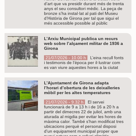
d’art que va presidir durant més de trenta
anys el seu consultori mèdic. La peça de
bronze s’ha instal·lat al pati del Museu
d’Història de Girona per tal que sigui el
més accessible possible al públic
L’Arxiu Municipal publica un recurs
web sobre l’alçament militar de 1936 a
Girona
21/07/2026 - 10.00 h
L’eina recull fonts
i testimonis de l’època per il·lustrar com
es van viure aquestes hores a la ciutat
L’Ajuntament de Girona adapta
l’horari d’obertura de les deixalleries
mòbil per les altes temperatures
21/07/2026 - 9.32 h
El servei
funcionarà de 9 a 13 h i de 16 a 20 h a
partir del dimecres 22 de juliol, amb una
aturada al migdia per evitar les hores de
màxima calor. També s'han modificat tres
ubicacions perquè el personal disposi
d'un equipament municipal proper que
pugui actuar com a refugi climàtic