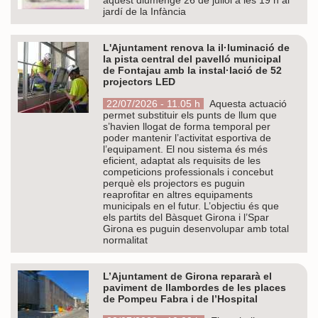
jardí de la Infància
L'Ajuntament renova la il·luminació de
la pista central del pavelló municipal
de Fontajau amb la instal·lació de 52
projectors LED
22/07/2026 - 11.05 h
Aquesta actuació
permet substituir els punts de llum que
s’havien llogat de forma temporal per
poder mantenir l’activitat esportiva de
l’equipament. El nou sistema és més
eficient, adaptat als requisits de les
competicions professionals i concebut
perquè els projectors es puguin
reaprofitar en altres equipaments
municipals en el futur. L’objectiu és que
els partits del Bàsquet Girona i l’Spar
Girona es puguin desenvolupar amb total
normalitat
L’Ajuntament de Girona repararà el
paviment de llambordes de les places
de Pompeu Fabra i de l’Hospital