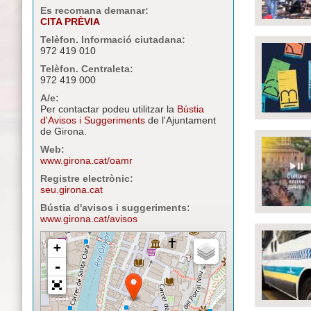
Es recomana demanar:
CITA PRÈVIA
Telèfon. Informació ciutadana:
972 419 010
Telèfon. Centraleta:
972 419 000
A/e:
Per contactar podeu utilitzar la
Bústia
d'Avisos i Suggeriments
de l'Ajuntament
de Girona.
Web:
www.girona.cat/oamr
Registre electrònic:
seu.girona.cat
Bústia d'avisos i suggeriments:
www.girona.cat/avisos