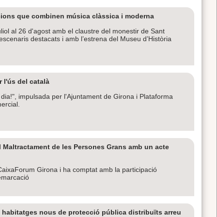
acions que combinen música clàssica i moderna
juliol al 26 d'agost amb el claustre del monestir de Sant
escenaris destacats i amb l’estrena del Museu d’Història
l'ús del català
dia!", impulsada per l'Ajuntament de Girona i Plataforma
ercial.
l Maltractament de les Persones Grans amb un acte
l CaixaForum Girona i ha comptat amb la participació
demarcació
 habitatges nous de protecció pública distribuïts arreu