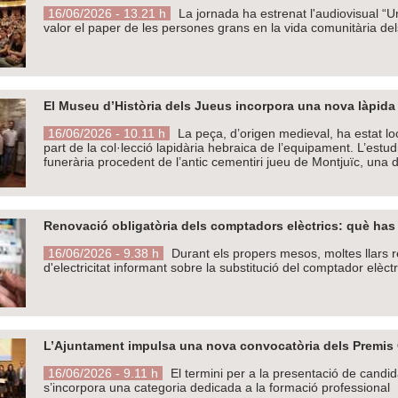
16/06/2026 - 13.21 h
La jornada ha estrenat l'audiovisual “
valor el paper de les persones grans en la vida comunitària dels
El Museu d’Història dels Jueus incorpora una nova làpida
16/06/2026 - 10.11 h
La peça, d’origen medieval, ha estat l
part de la col·lecció lapidària hebraica de l’equipament. L’estu
funerària procedent de l’antic cementiri jueu de Montjuïc, una d
Renovació obligatòria dels comptadors elèctrics: què has
16/06/2026 - 9.38 h
Durant els propers mesos, moltes llars 
d'electricitat informant sobre la substitució del comptador elèctr
L’Ajuntament impulsa una nova convocatòria dels Premis 
16/06/2026 - 9.11 h
El termini per a la presentació de candi
s’incorpora una categoria dedicada a la formació professional