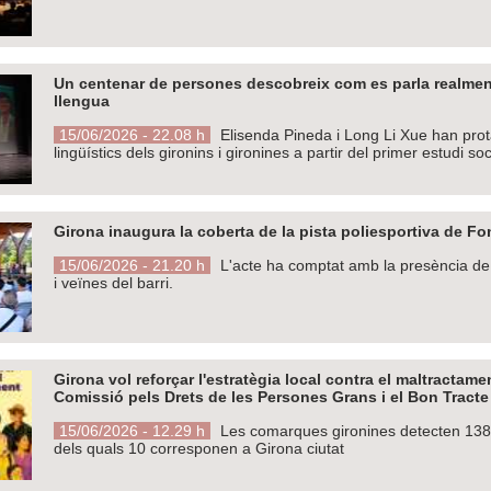
Un centenar de persones descobreix com es parla realmen
llengua
15/06/2026 - 22.08 h
Elisenda Pineda i Long Li Xue han prot
lingüístics dels gironins i gironines a partir del primer estudi soc
Girona inaugura la coberta de la pista poliesportiva de Fo
15/06/2026 - 21.20 h
L'acte ha comptat amb la presència de l
i veïnes del barri.
Girona vol reforçar l'estratègia local contra el maltractam
Comissió pels Drets de les Persones Grans i el Bon Tracte
15/06/2026 - 12.29 h
Les comarques gironines detecten 138 c
dels quals 10 corresponen a Girona ciutat