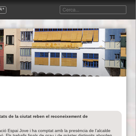
A*
ats de la ciutat reben el reconeixement de
tació Espai Jove i ha comptat amb la presència de l’alcalde
bó. Els treballs finals de grau i de màster distingits aborden