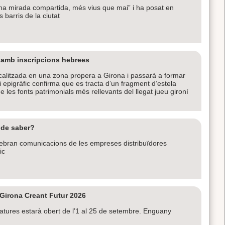
Una mirada compartida, més vius que mai” i ha posat en
 barris de la ciutat
 amb inscripcions hebrees
ocalitzada en una zona propera a Girona i passarà a formar
di epigràfic confirma que es tracta d’un fragment d’estela
e les fonts patrimonials més rellevants del llegat jueu gironí
 de saber?
rebran comunicacions de les empreses distribuïdores
ic
Girona Creant Futur 2026
datures estarà obert de l’1 al 25 de setembre. Enguany