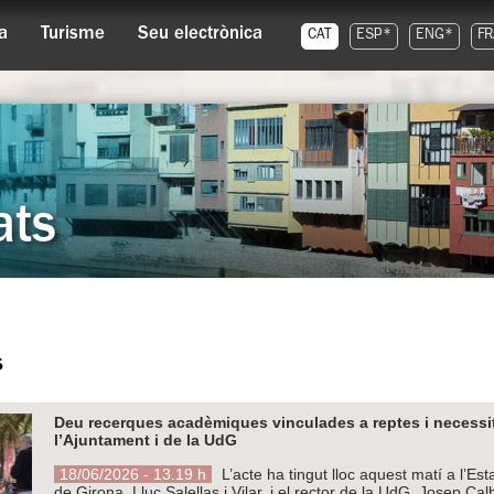
a
Turisme
Seu electrònica
CAT
ESP*
ENG*
FR
ats
s
Deu recerques acadèmiques vinculades a reptes i necessit
l’Ajuntament i de la UdG
18/06/2026 - 13.19 h
L’acte ha tingut lloc aquest matí a l’Es
de Girona, Lluc Salellas i Vilar, i el rector de la UdG, Josep Cal