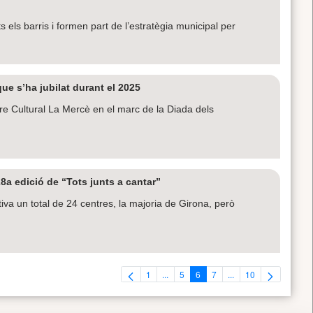
 els barris i formen part de l’estratègia municipal per
e s’ha jubilat durant el 2025
ntre Cultural La Mercè en el marc de la Diada dels
8a edició de “Tots junts a cantar”
tiva un total de 24 centres, la majoria de Girona, però
1
...
5
6
7
...
10
Pàgina
Pàgines intermèdies Utilitzeu TAB per 
Pàgina
Pàgina
Pàgina
Pàgines intermèdies U
Pàgina