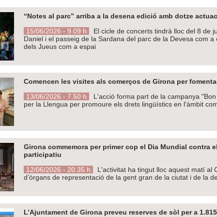
“Notes al parc” arriba a la desena edició amb dotze actu
15/06/2026 - 9.09 h
El cicle de concerts tindrà lloc del 8 de 
Daniel i el passeig de la Sardana del parc de la Devesa com a 
dels Jueus com a espai
Comencen les visites als comerços de Girona per fomentar 
13/06/2026 - 7.50 h
L'acció forma part de la campanya "Bon 
per la Llengua per promoure els drets lingüístics en l'àmbit com
Girona commemora per primer cop el Dia Mundial contra e
participatiu
12/06/2026 - 20.35 h
L'activitat ha tingut lloc aquest matí a
d’òrgans de representació de la gent gran de la ciutat i de la 
L’Ajuntament de Girona preveu reserves de sòl per a 1.815