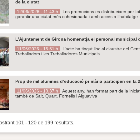
de la ciutat
12/06/2026 - 11.43 h
Les promocions es distribueixen per tots
garantir una ciutat més cohesionada i amb accés a l’habitatge
L’Ajuntament de Girona homenatja el personal municipal qu
11/06/2026 - 15.51 h
L’acte ha tingut lloc al claustre del Ce
Treballadors i les Treballadores Municipals
Prop de mil alumnes d’educació primària participen en la 2
11/06/2026 - 13.37 h
Aquest any, han format part de la inicia
també de Salt, Quart, Fornells i Aiguaviva
strant 101 - 120 de 199 resultats.