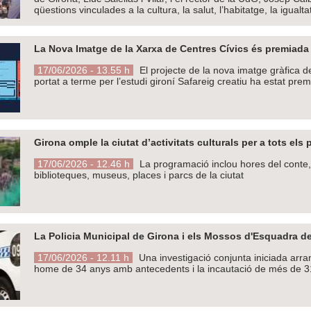
qüestions vinculades a la cultura, la salut, l’habitatge, la igualtat
La Nova Imatge de la Xarxa de Centres Cívics és premiada
17/06/2026 - 13.55 h
El projecte de la nova imatge gràfica d
portat a terme per l’estudi gironí Safareig creatiu ha estat pr
Girona omple la ciutat d’activitats culturals per a tots els 
17/06/2026 - 12.46 h
La programació inclou hores del conte, es
biblioteques, museus, places i parcs de la ciutat
La Policia Municipal de Girona i els Mossos d'Esquadra d
17/06/2026 - 12.11 h
Una investigació conjunta iniciada arra
home de 34 anys amb antecedents i la incautació de més de 