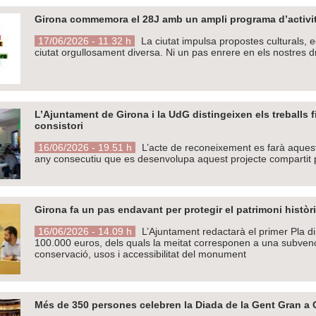
Girona commemora el 28J amb un ampli programa d’activitat
17/06/2026 - 11.32 h
La ciutat impulsa propostes culturals, e
ciutat orgullosament diversa. Ni un pas enrere en els nostres d
L’Ajuntament de Girona i la UdG distingeixen els treballs f
consistori
16/06/2026 - 19.51 h
L’acte de reconeixement es farà aquest 
any consecutiu que es desenvolupa aquest projecte compartit p
Girona fa un pas endavant per protegir el patrimoni històri
16/06/2026 - 14.09 h
L’Ajuntament redactarà el primer Pla d
100.000 euros, dels quals la meitat corresponen a una subvenció
conservació, usos i accessibilitat del monument
Més de 350 persones celebren la Diada de la Gent Gran a 