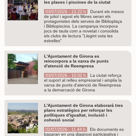
les places i piscines de la ciutat
03/07/2026 - 13.22 h
Durant els mesos
de juliol i agost els llibres seran els
protagonistes dels serveis de Biblioplaça
i Bibliopiscina. La campanya incorpora
jocs de taula com a novetat i consolida
els clubs de lectura "Llegint sota les
estrelles"
L'Ajuntament de Girona es
reincorpora a la xarxa de punts
d'atenció de Reempresa
03/07/2026 - 10.02 h
La ciutat reforça
el suport al relleu empresarial i amplia la
xarxa de punts d'atenció de Reempresa
a la demarcació de Girona
L'Ajuntament de Girona elaborarà tres
plans estratègics per reforçar les
polítiques d'igualtat, inclusió i
cohesió social
02/07/2026 - 11.44 h
Els documents es
basaran en una diagnosi participativa i