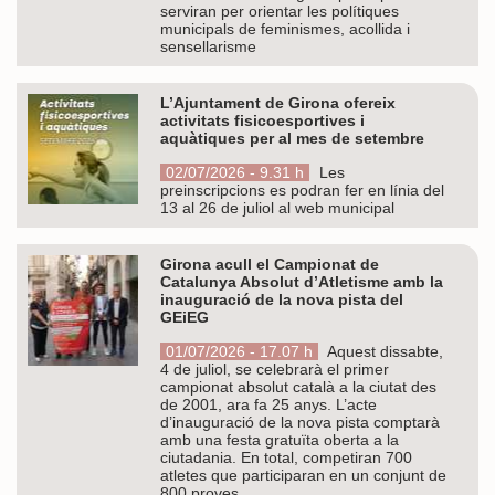
serviran per orientar les polítiques
municipals de feminismes, acollida i
sensellarisme
L’Ajuntament de Girona ofereix
activitats fisicoesportives i
aquàtiques per al mes de setembre
02/07/2026 - 9.31 h
Les
preinscripcions es podran fer en línia del
13 al 26 de juliol al web municipal
Girona acull el Campionat de
Catalunya Absolut d’Atletisme amb la
inauguració de la nova pista del
GEiEG
01/07/2026 - 17.07 h
Aquest dissabte,
4 de juliol, se celebrarà el primer
campionat absolut català a la ciutat des
de 2001, ara fa 25 anys. L’acte
d’inauguració de la nova pista comptarà
amb una festa gratuïta oberta a la
ciutadania. En total, competiran 700
atletes que participaran en un conjunt de
800 proves