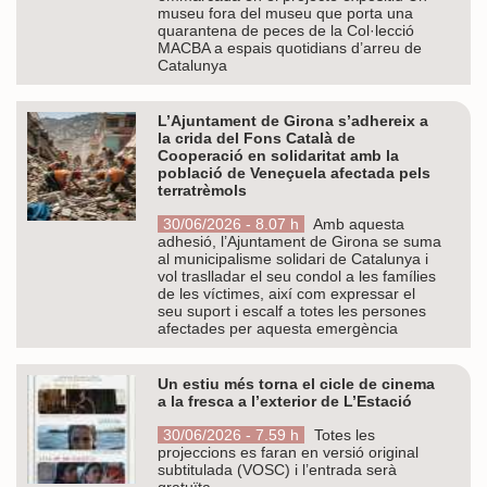
museu fora del museu que porta una
quarantena de peces de la Col·lecció
MACBA a espais quotidians d’arreu de
Catalunya
L’Ajuntament de Girona s’adhereix a
la crida del Fons Català de
Cooperació en solidaritat amb la
població de Veneçuela afectada pels
terratrèmols
30/06/2026 - 8.07 h
Amb aquesta
adhesió, l’Ajuntament de Girona se suma
al municipalisme solidari de Catalunya i
vol traslladar el seu condol a les famílies
de les víctimes, així com expressar el
seu suport i escalf a totes les persones
afectades per aquesta emergència
Un estiu més torna el cicle de cinema
a la fresca a l’exterior de L’Estació
30/06/2026 - 7.59 h
Totes les
projeccions es faran en versió original
subtitulada (VOSC) i l’entrada serà
gratuïta