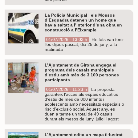
La Policia Municipal i els Mossos
d’Esquadra detenen un home que
havia saltat a l’interior d’una obra en
construcció a l’Eixample
01/07/2026 - 13.03 h
Els fets van tenir
lloc dijous passat, dia 25 de juny, a la
matinada
L’Ajuntament de Girona engega el
programa dels casals municipals
d’estiu amb més de 3.100 persones
participants
01/07/2026 - 11.23 h
La proposta
garanteix l’accés als espais educatius
d’estiu de més de 800 infants i
adolescents amb necessitats especials o
risc d’exclusió social. Aquest any, es
duen a terme un total de 49 casals
durant els mesos de juny, juliol i agost
L’Ajuntament edita un mapa il·lustrat