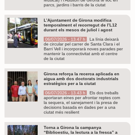
parcs, jardins i barris de la ciutat
L’Ajuntament de Girona modifica
temporalment el recorregut de l’L12
durant els mesos de juliol i agost
06/07/2026 - 13.47 h
La línia deixarà
de circular pel carrer de Santa Clara i el
Barri Vell i incorporarà noves parades per
mantenir la connectivitat amb el centre
de la ciutat
Girona reforça la recerca aplicada en
aigua amb dos doctorats industrials
estratègics per a la ciutat
06/07/2026 - 13.43 h
Els dos treballs
aportaran eines per afrontar reptes com
la sequera, el sanejament i la presa de
decisions basada en dades per a una
ciutat més resilient
Torna a Girona la campanya
“Biblioestiu, la lectura a la fresca” a