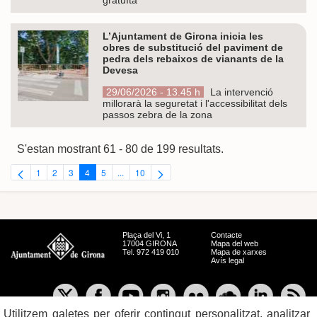
L’Ajuntament de Girona inicia les
obres de substitució del paviment de
pedra dels rebaixos de vianants de la
Devesa
29/06/2026 - 13.45 h
La intervenció
millorarà la seguretat i l'accessibilitat dels
passos zebra de la zona
S'estan mostrant 61 - 80 de 199 resultats.
1
2
3
4
5
...
10
Pàgina
Pàgina
Pàgina
Pàgina
Pàgina
Pàgines intermèdies Utilitzeu TAB per navegar.
Pàgina
Plaça del Vi, 1
Contacte
17004 GIRONA
Mapa del web
Tel. 972 419 010
Mapa de xarxes
Avís legal
Utilitzem galetes per oferir contingut personalitzat, analitzar