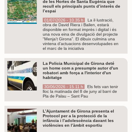
de les Hortes de Santa Eugènia que
recull els principals punts d’interès de
l’espai
01/07/2026 - 10.35 h
La il·lustració,
obra de David Riera i Bailen, estarà
disponible en format imprès i digital i és
una nova eina de divulgació del projecte
“Menja’t Girona”. El dibuix culmina una
vintena d’actuacions desenvolupades en
el marc de la iniciativa
La Policia Municipal de Girona deté
un home com a presumpte autor d'un
robatori amb força a l'interior d'un
habitatge
30/06/2026 - 15.11 h
Els fets van tenir
lloc la matinada del 8 de juny al barri de
Pla de Palau – Sant Pau
L’Ajuntament de Girona presenta el
Protocol per a la protecció de la
infància i l’adolescència davant les
violències en l’àmbit esportiu