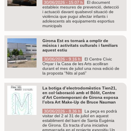
30/06/2026 - 15.07 h
El document
estableix mesures de prevenció, detecció
i actuació davant qualsevol situació de
violència que pugui afectar infants i
adolescents als equipaments esportius
municipals
Girona Est es tornarà a omplir de
música i activitats culturals i familiars
aquest estiu
30/06/2026 - 9.16 h
El Centre Cívic
Onyar i la Casa de les Arts acolliran
durant el mes de juliol una nova edició de
la proposta “Nits al pati”
La botiga d’electrodomèstics Tien21,
en col·laboració amb el Bòlit, Centre
d’Art Contemporani de Girona exposa
l’obra Art Make-Up de Bruce Nauman
30/06/2026 - 8.36 h
La peça es podrà
visitar del 2 al 31 de juliol en aquest
establiment del barri de Santa Eugènia
de Girona. Es tracta d’una iniciativa
emmarcada en el projecte expositiu Un