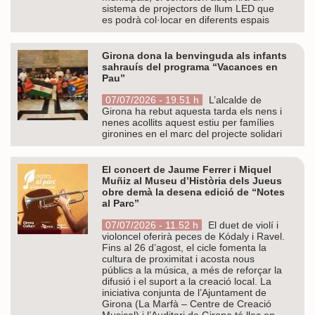
sistema de projectors de llum LED que
es podrà col·locar en diferents espais
Girona dona la benvinguda als infants
sahrauís del programa “Vacances en
Pau”
07/07/2026 - 19.51 h
L’alcalde de
Girona ha rebut aquesta tarda els nens i
nenes acollits aquest estiu per famílies
gironines en el marc del projecte solidari
El concert de Jaume Ferrer i Miquel
Muñiz al Museu d’Història dels Jueus
obre demà la desena edició de “Notes
al Parc”
07/07/2026 - 11.52 h
El duet de violí i
violoncel oferirà peces de Kódaly i Ravel.
Fins al 26 d’agost, el cicle fomenta la
cultura de proximitat i acosta nous
públics a la música, a més de reforçar la
difusió i el suport a la creació local. La
iniciativa conjunta de l’Ajuntament de
Girona (La Marfà – Centre de Creació
Musical) i l’Auditori de Girona té lloc en