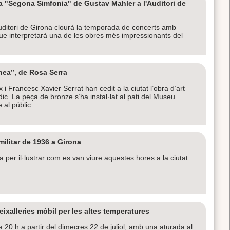
 "Segona Simfonia" de Gustav Mahler a l'Auditori de
'Auditori de Girona clourà la temporada de concerts amb
ue interpretarà una de les obres més impressionants del
nea”, de Rosa Serra
 Francesc Xavier Serrat han cedit a la ciutat l’obra d’art
ic. La peça de bronze s’ha instal·lat al pati del Museu
 al públic
ilitar de 1936 a Girona
ca per il·lustrar com es van viure aquestes hores a la ciutat
eixalleries mòbil per les altes temperatures
a 20 h a partir del dimecres 22 de juliol, amb una aturada al