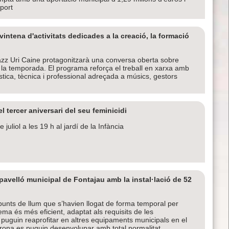
port
ntena d'activitats dedicades a la creació, la formació
jazz Uri Caine protagonitzarà una conversa oberta sobre
de la temporada. El programa reforça el treball en xarxa amb
tística, tècnica i professional adreçada a músics, gestors
 tercer aniversari del seu feminicidi
juliol a les 19 h al jardí de la Infància
 pavelló municipal de Fontajau amb la instal·lació de 52
punts de llum que s’havien llogat de forma temporal per
ema és més eficient, adaptat als requisits de les
 puguin reaprofitar en altres equipaments municipals en el
 Girona es puguin desenvolupar amb total normalitat