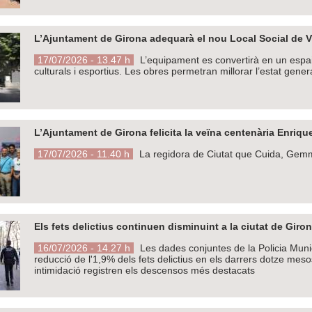
L’Ajuntament de Girona adequarà el nou Local Social de V
17/07/2026 - 13.47 h
L’equipament es convertirà en un espai 
culturals i esportius. Les obres permetran millorar l’estat genera
L’Ajuntament de Girona felicita la veïna centenària Enriqu
17/07/2026 - 11.40 h
La regidora de Ciutat que Cuida, Gemma 
Els fets delictius continuen disminuint a la ciutat de Giro
16/07/2026 - 14.27 h
Les dades conjuntes de la Policia Mun
reducció de l'1,9% dels fets delictius en els darrers dotze mesos
intimidació registren els descensos més destacats