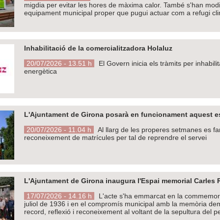
migdia per evitar les hores de màxima calor. També s'han modif
equipament municipal proper que pugui actuar com a refugi cli
Inhabilitació de la comercialitzadora Holaluz
20/07/2026 - 13.51 h
El Govern inicia els tràmits per inhabil
energètica
L'Ajuntament de Girona posarà en funcionament aquest est
20/07/2026 - 11.04 h
Al llarg de les properes setmanes es fa
reconeixement de matrícules per tal de reprendre el servei
L'Ajuntament de Girona inaugura l'Espai memorial Carles Ra
17/07/2026 - 14.16 h
L'acte s'ha emmarcat en la commemorac
juliol de 1936 i en el compromís municipal amb la memòria dem
record, reflexió i reconeixement al voltant de la sepultura del pe