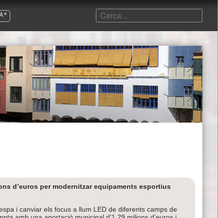
A*
ions d’euros per modernitzar equipaments esportius
spa i canviar els focus a llum LED de diferents camps de
ompta amb una aportació municipal d’1,29 milions d’euros i