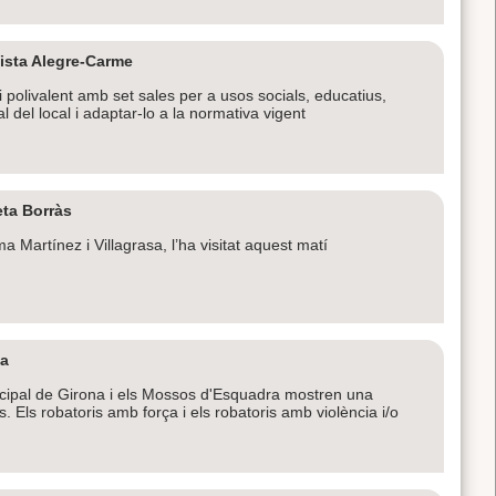
ista Alegre-Carme
polivalent amb set sales per a usos socials, educatius,
l del local i adaptar-lo a la normativa vigent
eta Borràs
Martínez i Villagrasa, l’ha visitat aquest matí
na
icipal de Girona i els Mossos d'Esquadra mostren una
. Els robatoris amb força i els robatoris amb violència i/o