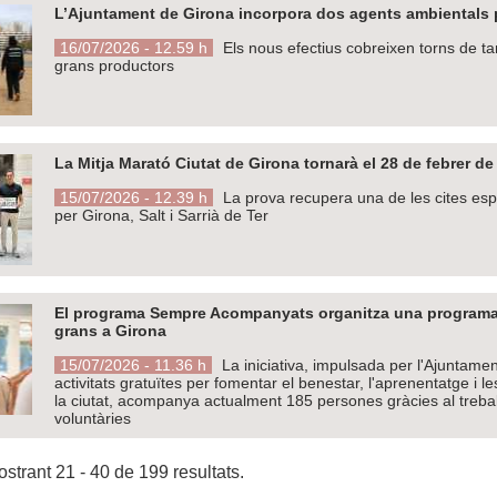
L’Ajuntament de Girona incorpora dos agents ambientals pe
16/07/2026 - 12.59 h
Els nous efectius cobreixen torns de tard
grans productors
La Mitja Marató Ciutat de Girona tornarà el 28 de febrer 
15/07/2026 - 12.39 h
La prova recupera una de les cites esp
per Girona, Salt i Sarrià de Ter
El programa Sempre Acompanyats organitza una programaci
grans a Girona
15/07/2026 - 11.36 h
La iniciativa, impulsada per l'Ajuntamen
activitats gratuïtes per fomentar el benestar, l'aprenentatge i l
la ciutat, acompanya actualment 185 persones gràcies al trebal
voluntàries
strant 21 - 40 de 199 resultats.