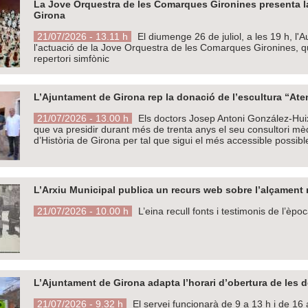
La Jove Orquestra de les Comarques Gironines presenta la
Girona
21/07/2026 - 13.11 h
El diumenge 26 de juliol, a les 19 h, l
l'actuació de la Jove Orquestra de les Comarques Gironines, q
repertori simfònic
L’Ajuntament de Girona rep la donació de l’escultura “Ate
21/07/2026 - 13.00 h
Els doctors Josep Antoni González-Huix i
que va presidir durant més de trenta anys el seu consultori mèd
d’Història de Girona per tal que sigui el més accessible possible
L’Arxiu Municipal publica un recurs web sobre l’alçament m
21/07/2026 - 10.00 h
L’eina recull fonts i testimonis de l’èpo
L’Ajuntament de Girona adapta l’horari d’obertura de les d
21/07/2026 - 9.32 h
El servei funcionarà de 9 a 13 h i de 16 