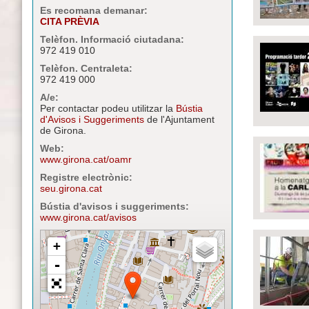
Es recomana demanar:
CITA PRÈVIA
Telèfon. Informació ciutadana:
972 419 010
Telèfon. Centraleta:
972 419 000
A/e:
Per contactar podeu utilitzar la
Bústia
d'Avisos i Suggeriments
de l'Ajuntament
de Girona.
Web:
www.girona.cat/oamr
Registre electrònic:
seu.girona.cat
Bústia d'avisos i suggeriments:
www.girona.cat/avisos