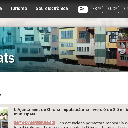
a
Turisme
Seu electrònica
CAT
ESP*
ENG*
FR
ats
s
L’Ajuntament de Girona impulsarà una inversió de 2,5 mil
municipals
23/07/2026 - 13.27 h
Les actuacions permetran renovar la ge
futbol i reformar la zona esportiva de la Devesa. El projecte c