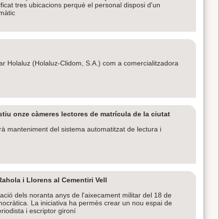
icat tres ubicacions perquè el personal disposi d'un
màtic
itar Holaluz (Holaluz-Clidom, S.A.) com a comercialitzadora
iu onze càmeres lectores de matrícula de la ciutat
rà manteniment del sistema automatitzat de lectura i
hola i Llorens al Cementiri Vell
ió dels noranta anys de l'aixecament militar del 18 de
ocràtica. La iniciativa ha permès crear un nou espai de
riodista i escriptor gironí