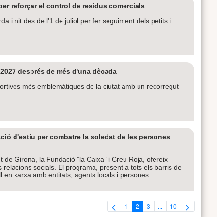
r reforçar el control de residus comercials
a i nit des de l'1 de juliol per fer seguiment dels petits i
de 2027 després de més d'una dècada
ortives més emblemàtiques de la ciutat amb un recorregut
ó d'estiu per combatre la soledat de les persones
t de Girona, la Fundació ”la Caixa” i Creu Roja, ofereix
es relacions socials. El programa, present a tots els barris de
l en xarxa amb entitats, agents locals i persones
1
2
3
...
10
Pàgina
Pàgina
Pàgina
Pàgines intermèdies U
Pàgina