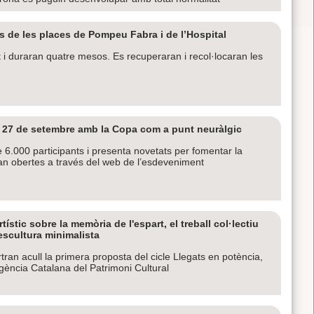
s de les places de Pompeu Fabra i de l’Hospital
 i duraran quatre mesos. Es recuperaran i recol·locaran les
e 27 de setembre amb la Copa com a punt neuràlgic
6.000 participants i presenta novetats per fomentar la
stan obertes a través del web de l’esdeveniment
stic sobre la memòria de l'espart, el treball col·lectiu
’escultura minimalista
an acull la primera proposta del cicle Llegats en potència,
Agència Catalana del Patrimoni Cultural