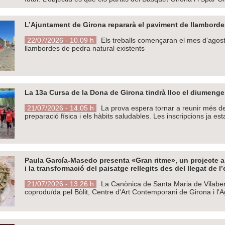
L’Ajuntament de Girona repararà el paviment de llamborde
22/07/2026 - 10.09 h
Els treballs començaran el mes d’agost
llambordes de pedra natural existents
La 13a Cursa de la Dona de Girona tindrà lloc el diumeng
21/07/2026 - 14.05 h
La prova espera tornar a reunir més de 
preparació física i els hàbits saludables. Les inscripcions ja e
Paula García-Masedo presenta «Gran ritme», un projecte artí
i la transformació del paisatge rellegits des del llegat de l
21/07/2026 - 13.26 h
La Canònica de Santa Maria de Vilabertr
coproduïda pel Bòlit, Centre d'Art Contemporani de Girona i l'