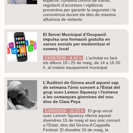
específic combina control de trànsit,
regulació d’accessos i vigilància
preventiva per garantir la seguretat i la
convivència durant els dies de màxima
afluència de visitants
El Servei Municipal d’Ocupació
impulsa una formació gratuïta en
xarxes socials per modernitzar el
comerç local
13/05/2026 - 8.42 h
L’activitat es farà
els dilluns 18 i 25 de maig, de 14 a 16.30
h, al mateix equipament municipal
L'Auditori de Girona acull aquest cap
de setmana l'únic concert a l'Estat del
grup suec Lemon Squeezy i l'estrena
a les comarques gironines del nou
disc de Clara Peya
12/05/2026 - 11.27 h
El grup vocal
suec Lemon Squeezy oferirà aquest
divendres 15 de maig el seu únic concert
a l'Estat, dins del Girona A Cappella
Festival. El dissabte 16 de maig, la