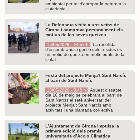
ambiental per tal d’apropar la natura a la
ciutadania
La Defensora visita a uns veïns de
Girona i comprova personalment els
motius de les seves queixes
15/05/2026 - 14.57 h
La recollida
d’escombraries i gestió dels residus és
un motiu de queixa en molts punts de la
ciutat
Festa del projecte Menja’t Sant Narcís
al barri de Sant Narcís
15/05/2026 - 9.48 h
Aquest dissabte
dia 16 de maig se celebrarà al barri de
Sant Narcís el setè aniversari del
projecte Menja’t Sant Narcís amb
activitats i una plantada col·lectiva
L’Ajuntament de Girona impulsa la
primera edició dels premis
universitaris d’Acció Climàtica