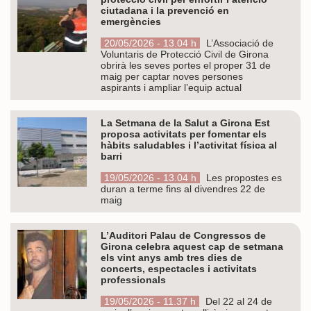
ciutadana i la prevenció en
emergències
20/05/2026 - 13.04 h
L’Associació de
Voluntaris de Protecció Civil de Girona
obrirà les seves portes el proper 31 de
maig per captar noves persones
aspirants i ampliar l’equip actual
La Setmana de la Salut a Girona Est
proposa activitats per fomentar els
hàbits saludables i l’activitat física al
barri
19/05/2026 - 13.04 h
Les propostes es
duran a terme fins al divendres 22 de
maig
L’Auditori Palau de Congressos de
Girona celebra aquest cap de setmana
els vint anys amb tres dies de
concerts, espectacles i activitats
professionals
19/05/2026 - 11.37 h
Del 22 al 24 de