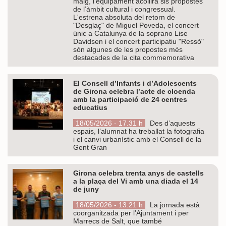
maig, l’equipament acollirà sis propostes
de l’àmbit cultural i congressual.
L'estrena absoluta del retorn de
"Desglaç" de Miguel Poveda, el concert
únic a Catalunya de la soprano Lise
Davidsen i el concert participatiu "Ressò"
són algunes de les propostes més
destacades de la cita commemorativa
El Consell d’Infants i d’Adolescents
de Girona celebra l’acte de cloenda
amb la participació de 24 centres
educatius
18/05/2026 - 17.31 h
Des d’aquests
espais, l’alumnat ha treballat la fotografia
i el canvi urbanístic amb el Consell de la
Gent Gran
Girona celebra trenta anys de castells
a la plaça del Vi amb una diada el 14
de juny
18/05/2026 - 13.21 h
La jornada està
coorganitzada per l’Ajuntament i per
Marrecs de Salt, que també