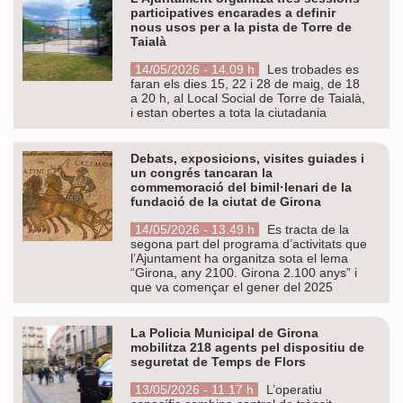
participatives encarades a definir
nous usos per a la pista de Torre de
Taialà
14/05/2026 - 14.09 h
Les trobades es
faran els dies 15, 22 i 28 de maig, de 18
a 20 h, al Local Social de Torre de Taialà,
i estan obertes a tota la ciutadania
Debats, exposicions, visites guiades i
un congrés tancaran la
commemoració del bimil·lenari de la
fundació de la ciutat de Girona
14/05/2026 - 13.49 h
Es tracta de la
segona part del programa d’activitats que
l’Ajuntament ha organitza sota el lema
“Girona, any 2100. Girona 2.100 anys” i
que va començar el gener del 2025
La Policia Municipal de Girona
mobilitza 218 agents pel dispositiu de
seguretat de Temps de Flors
13/05/2026 - 11.17 h
L’operatiu