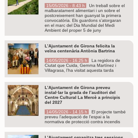
15/05/2026 - 8.43 h
Un treball sobre el
malbaratament alimentari i un sobre el
postcreixement han guanyat la primera
convocatòria. Els guardons s’atorgaran
en el marc del Dia Mundial del Medi
Ambient del proper 5 de juny
L’Ajuntament de Girona felicita la
veïna centenària Antònia Bartrina
14/05/2026 - 16.25 h
La regidora de
Ciutat que Cuida, Gemma Martínez i
Villagrasa, l’ha visitat aquesta tarda
L’Ajuntament de Girona preveu
instal·lar la grada de l’auditori del
Centre Cultural La Mercè a principis
del 2027
14/05/2026 - 14.15 h
El projecte també
preveu l’adequació de l’espai a la
normativa de protecció contra incendis
L’Ajuntament organitza tres sessions