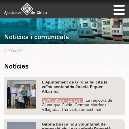
Notícies i comunicats
GIRONA.CAT
Notícies
L'Ajuntament de Girona felicita la
veïna centenària Josefa Piquer
Altarriba
20/05/2026 - 13.15 h
La regidora de
Ciutat que Cuida, Gemma Martínez i
Villagrasa, l'ha visitat aquest matí
Girona busca nou voluntariat de
protecció civil per enfortir l’atenció