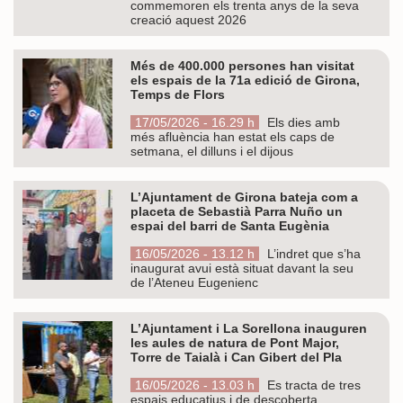
commemoren els trenta anys de la seva
creació aquest 2026
Més de 400.000 persones han visitat
els espais de la 71a edició de Girona,
Temps de Flors
17/05/2026 - 16.29 h
Els dies amb
més afluència han estat els caps de
setmana, el dilluns i el dijous
L’Ajuntament de Girona bateja com a
placeta de Sebastià Parra Nuño un
espai del barri de Santa Eugènia
16/05/2026 - 13.12 h
L’indret que s’ha
inaugurat avui està situat davant la seu
de l’Ateneu Eugenienc
L’Ajuntament i La Sorellona inauguren
les aules de natura de Pont Major,
Torre de Taialà i Can Gibert del Pla
16/05/2026 - 13.03 h
Es tracta de tres
espais educatius i de descoberta