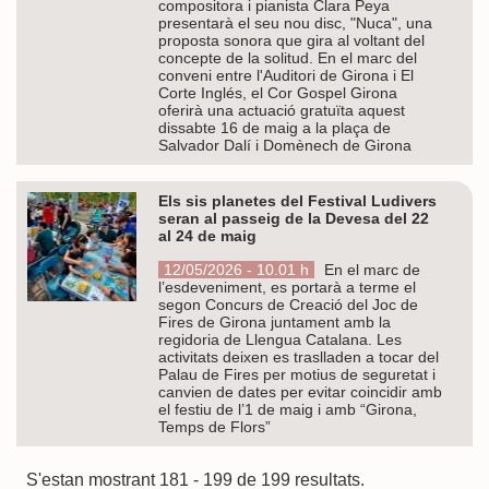
compositora i pianista Clara Peya
presentarà el seu nou disc, "Nuca", una
proposta sonora que gira al voltant del
concepte de la solitud. En el marc del
conveni entre l'Auditori de Girona i El
Corte Inglés, el Cor Gospel Girona
oferirà una actuació gratuïta aquest
dissabte 16 de maig a la plaça de
Salvador Dalí i Domènech de Girona
Els sis planetes del Festival Ludivers
seran al passeig de la Devesa del 22
al 24 de maig
12/05/2026 - 10.01 h
En el marc de
l’esdeveniment, es portarà a terme el
segon Concurs de Creació del Joc de
Fires de Girona juntament amb la
regidoria de Llengua Catalana. Les
activitats deixen es traslladen a tocar del
Palau de Fires per motius de seguretat i
canvien de dates per evitar coincidir amb
el festiu de l’1 de maig i amb “Girona,
Temps de Flors”
S'estan mostrant 181 - 199 de 199 resultats.