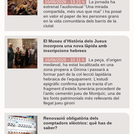
16/06/2026 - 13.21 h
La jornada ha
estrenat l'audiovisual “Una mirada
compartida, més vius que mai” i ha posat
en valor el paper de les persones grans
en la vida comunitària dels barris de la
ciutat
El Museu d’Història dels Jueus
incorpora una nova làpida amb
inscripcions hebrees
16/06/2026 - 10.11 h
La peça, d’origen
medieval, ha estat localitzada en una
zona propera a Girona i passarà a
formar part de la col·lecció lapidària
hebraica de l’equipament. L’estudi
epigràfic confirma que es tracta d’un
fragment d’estela funerària procedent de
l’antic cementiri jueu de Montjuïc, una de
les fonts patrimonials més rellevants del
llegat jueu gironí
Renovació obligatòria dels
comptadors elèctrics: què has de
saber?