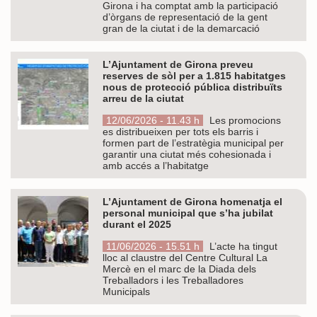
Girona i ha comptat amb la participació
d’òrgans de representació de la gent
gran de la ciutat i de la demarcació
L’Ajuntament de Girona preveu
reserves de sòl per a 1.815 habitatges
nous de protecció pública distribuïts
arreu de la ciutat
12/06/2026 - 11.43 h
Les promocions
es distribueixen per tots els barris i
formen part de l’estratègia municipal per
garantir una ciutat més cohesionada i
amb accés a l’habitatge
L’Ajuntament de Girona homenatja el
personal municipal que s’ha jubilat
durant el 2025
11/06/2026 - 15.51 h
L’acte ha tingut
lloc al claustre del Centre Cultural La
Mercè en el marc de la Diada dels
Treballadors i les Treballadores
Municipals