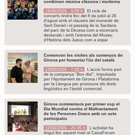
combinen música clàssica i moderna
15/06/2026 - 9.09 h
El cicle de
concerts tindrà lloc del 8 de juliol al 26
d'agost amb el claustre del monestir de
Sant Daniel i el passeig de la Sardana
del parc de la Devesa com a escenaris
destacats i amb l’estrena del Museu
d’Història dels Jueus com a espai
Comencen les visites als comerços de
Girona per fomentar l'ús del català
13/06/2026 - 7.50 h
L'acció forma part
de la campanya "Bon dia!", impulsada
per l'Ajuntament de Girona i Plataforma
per la Llengua per promoure els drets
lingüístics en l'àmbit comercial.
Girona commemora per primer cop el
Dia Mundial contra el Maltractament
de les Persones Grans amb un acte
participatiu
12/06/2026 - 20.35 h
L'activitat ha
tingut lloc aquest matí al CaixaForum