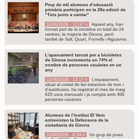
Prop de mil alumnes d’educació
primària participen en la 28a edició de
“Tots junts a cantar”
11/06/2026 - 13.37 h
Aquest any, han
format part de la iniciativa un total de 24
centres, la majoria de Girona, però
també de Salt, Quart, Fornells i Aiguaviva
L’aparcament tancat per a bicicletes
de Girona incrementa un 74% el
nombre de persones usuàries en un
any
11/06/2026 - 13.17 h
L’equipament,
situat al costat de les estacions de tren i
d’autobusos, ha registrat el mes de maig
620 usos mensuals i ja compta amb 406
persones usuàries
Alumnes de l’institut El Vern
entrevisten la Defensora de la
ciutadania de Girona
11/06/2026 - 8.34 h
Un grup de joves