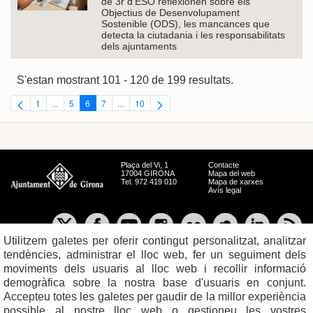
de 3r d’ESO reflexionen sobre els
Objectius de Desenvolupament
Sostenible (ODS), les mancances que
detecta la ciutadania i les responsabilitats
dels ajuntaments
S'estan mostrant 101 - 120 de 199 resultats.
1
...
5
6
7
...
10
Pàgina
Pàgines intermèdies Utilitzeu TAB per navegar.
Pàgina
Pàgina
Pàgina
Pàgines intermèdies Utilitzeu TAB per navegar.
Pàgina
Plaça del Vi, 1
Contacte
17004 GIRONA
Mapa del web
Tel. 972 419 010
Mapa de xarxes
Avís legal
Utilitzem galetes per oferir contingut personalitzat, analitzar
tendències, administrar el lloc web, fer un seguiment dels
moviments dels usuaris al lloc web i recollir informació
demogràfica sobre la nostra base d'usuaris en conjunt.
Accepteu totes les galetes per gaudir de la millor experiència
possible al nostre lloc web o gestioneu les vostres