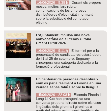
16/06/2026 - 9.38 h
Durant els propers
mesos, moltes llars rebran
comunicacions de les empreses
distribuïdores d'electricitat informant
sobre la substitució del comptador
elèctric
L’Ajuntament impulsa una nova
convocatòria dels Premis Girona
Creant Futur 2026
16/06/2026 - 9.11 h
El termini per a la
presentació de candidatures estarà obert
de l’1 al 25 de setembre. Enguany
s’incorpora una categoria dedicada a la
formació professional
Un centenar de persones descobreix
com es parla realment a Girona en una
xerrada sense tabús sobre la llengua
15/06/2026 - 22.08 h
Elisenda Pineda i
Long Li Xue han protagonitzat una
conversa propera i directa sobre els usos
lingüístics dels gironins i gironines a
partir del primer estudi sociolingüístic de