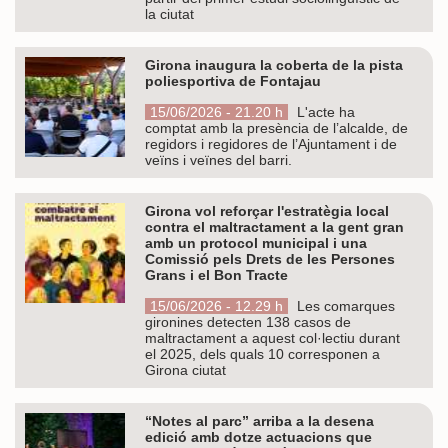
la ciutat
Girona inaugura la coberta de la pista
poliesportiva de Fontajau
15/06/2026 - 21.20 h
L'acte ha
comptat amb la presència de l’alcalde, de
regidors i regidores de l’Ajuntament i de
veïns i veïnes del barri.
Girona vol reforçar l'estratègia local
contra el maltractament a la gent gran
amb un protocol municipal i una
Comissió pels Drets de les Persones
Grans i el Bon Tracte
15/06/2026 - 12.29 h
Les comarques
gironines detecten 138 casos de
maltractament a aquest col·lectiu durant
el 2025, dels quals 10 corresponen a
Girona ciutat
“Notes al parc” arriba a la desena
edició amb dotze actuacions que