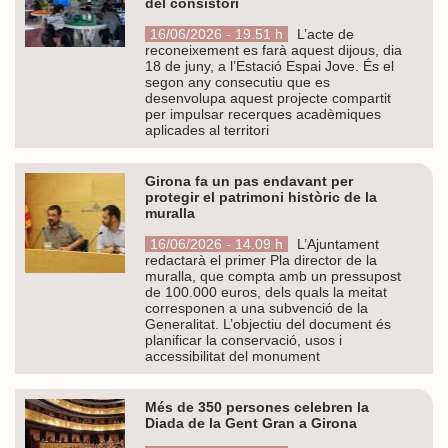
del consistori
16/06/2026 - 19.51 h
L’acte de
reconeixement es farà aquest dijous, dia
18 de juny, a l’Estació Espai Jove. És el
segon any consecutiu que es
desenvolupa aquest projecte compartit
per impulsar recerques acadèmiques
aplicades al territori
Girona fa un pas endavant per
protegir el patrimoni històric de la
muralla
16/06/2026 - 14.09 h
L’Ajuntament
redactarà el primer Pla director de la
muralla, que compta amb un pressupost
de 100.000 euros, dels quals la meitat
corresponen a una subvenció de la
Generalitat. L’objectiu del document és
planificar la conservació, usos i
accessibilitat del monument
Més de 350 persones celebren la
Diada de la Gent Gran a Girona