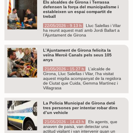
Els alcaldes de Girona i Terrassa
defensen la força del municipalisme i
estableixen un espai compartit de
treball
22/05/2026 - 9.13 h
Lluc Salellas i Vilar
ha reunit aquest matí amb Jordi Ballart a
l’Ajuntament de Girona
L’Ajuntament de Girona felicita la
veïna Mercè Canals pels seus 105
anys
21/05/2026 - 15.27 h
L’alcalde de
Girona, Lluc Salellas i Vilar, l’ha visitat
aquest migdia acompanyat de la regidora
de Ciutat que Cuida, Gemma Martínez i
Villagrasa
La Policia Municipal de Girona deté
tres persones per intentar robar dins
d’un vehicle
21/05/2026 - 14.43 h
Els agents, que
anaven de paisà, van detectar una
actitud vigilant i van intervenir quan un