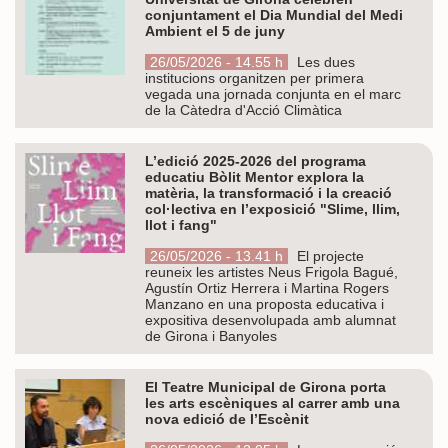
conjuntament el Dia Mundial del Medi
Ambient el 5 de juny
26/05/2026 - 14.55 h
Les dues
institucions organitzen per primera
vegada una jornada conjunta en el marc
de la Càtedra d'Acció Climàtica
L’edició 2025-2026 del programa
educatiu Bòlit Mentor explora la
matèria, la transformació i la creació
col·lectiva en l’exposició "Slime, llim,
llot i fang"
26/05/2026 - 13.41 h
El projecte
reuneix les artistes Neus Frigola Bagué,
Agustín Ortiz Herrera i Martina Rogers
Manzano en una proposta educativa i
expositiva desenvolupada amb alumnat
de Girona i Banyoles
El Teatre Municipal de Girona porta
les arts escèniques al carrer amb una
nova edició de l’Escènit