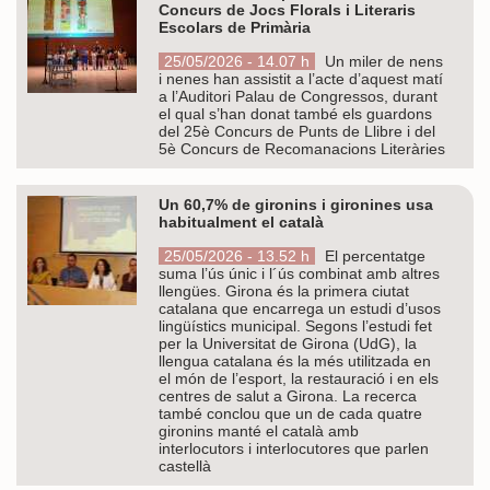
Concurs de Jocs Florals i Literaris
Escolars de Primària
25/05/2026 - 14.07 h
Un miler de nens
i nenes han assistit a l’acte d’aquest matí
a l’Auditori Palau de Congressos, durant
el qual s’han donat també els guardons
del 25è Concurs de Punts de Llibre i del
5è Concurs de Recomanacions Literàries
Un 60,7% de gironins i gironines usa
habitualment el català
25/05/2026 - 13.52 h
El percentatge
suma l’ús únic i l´ús combinat amb altres
llengües. Girona és la primera ciutat
catalana que encarrega un estudi d’usos
lingüístics municipal. Segons l’estudi fet
per la Universitat de Girona (UdG), la
llengua catalana és la més utilitzada en
el món de l’esport, la restauració i en els
centres de salut a Girona. La recerca
també conclou que un de cada quatre
gironins manté el català amb
interlocutors i interlocutores que parlen
castellà