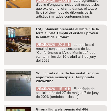
26/05/2026 - 12.05 h
La programació
d’estiu d’enguany inclou vuit espectacles
que exploren el circ, la dansa, el teatre
físic i el clown des de diferents estils
artístics i mirades contemporànies
L’Ajuntament presenta el llibre “De la
terra al plat. Omplir el cistell i proveir
la ciutat de Girona”
25/05/2026 - 20.31 h
La publicació
recull el conjunt de sessions de les
“Conferències a l’Arxiu Municipal” que
van tenir lloc del 10 d’abril al 5 de juny
del 2025
Sol·licituds d’ús de les instal·lacions
esportives municipals. Temporada
2026-2027
25/05/2026 - 15.16 h
El període de
sol·licitud és del 27 de maig al 7 de juny
de 2026 (ambdós inclosos).
Girona lliura els premis del 46è