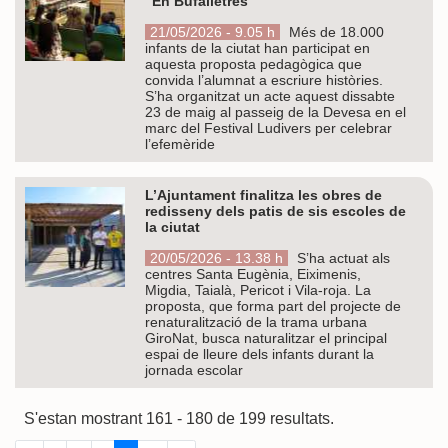
“En Bufalletres”
21/05/2026 - 9.05 h
Més de 18.000
infants de la ciutat han participat en
aquesta proposta pedagògica que
convida l’alumnat a escriure històries.
S’ha organitzat un acte aquest dissabte
23 de maig al passeig de la Devesa en el
marc del Festival Ludivers per celebrar
l’efemèride
L’Ajuntament finalitza les obres de
redisseny dels patis de sis escoles de
la ciutat
20/05/2026 - 13.38 h
S’ha actuat als
centres Santa Eugènia, Eiximenis,
Migdia, Taialà, Pericot i Vila-roja. La
proposta, que forma part del projecte de
renaturalització de la trama urbana
GiroNat, busca naturalitzar el principal
espai de lleure dels infants durant la
jornada escolar
S'estan mostrant 161 - 180 de 199 resultats.