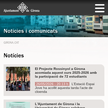
Notícies i comunicats
GIRONA.CAT
Notícies
El Projecte Rossinyol a Girona
acomiada aquest curs 2025-2026 amb
la participació de 72 estudiants
26/05/2026 - 20.13 h
L’Estació Espai
Jove ha acollit aquesta tarda l’acte de
cloenda
L'Ajuntament de Girona i la
Universitat de Girona celebren