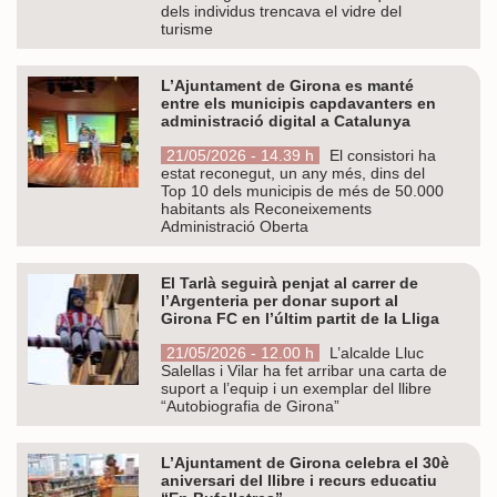
dels individus trencava el vidre del
turisme
L’Ajuntament de Girona es manté
entre els municipis capdavanters en
administració digital a Catalunya
21/05/2026 - 14.39 h
El consistori ha
estat reconegut, un any més, dins del
Top 10 dels municipis de més de 50.000
habitants als Reconeixements
Administració Oberta
El Tarlà seguirà penjat al carrer de
l’Argenteria per donar suport al
Girona FC en l’últim partit de la Lliga
21/05/2026 - 12.00 h
L’alcalde Lluc
Salellas i Vilar ha fet arribar una carta de
suport a l’equip i un exemplar del llibre
“Autobiografia de Girona”
L’Ajuntament de Girona celebra el 30è
aniversari del llibre i recurs educatiu