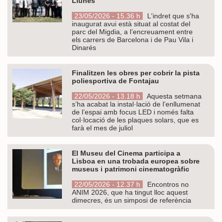
Llunes
23/05/2026 - 15.36 h
L'indret que s'ha
inaugurat avui està situat al costat del
parc del Migdia, a l’encreuament entre
els carrers de Barcelona i de Pau Vila i
Dinarés
Finalitzen les obres per cobrir la pista
poliesportiva de Fontajau
22/05/2026 - 13.18 h
Aquesta setmana
s’ha acabat la instal·lació de l’enllumenat
de l’espai amb focus LED i només falta
col·locació de les plaques solars, que es
farà el mes de juliol
El Museu del Cinema participa a
Lisboa en una trobada europea sobre
museus i patrimoni cinematogràfic
22/05/2026 - 12.37 h
Encontros no
ANIM 2026, que ha tingut lloc aquest
dimecres, és un simposi de referència