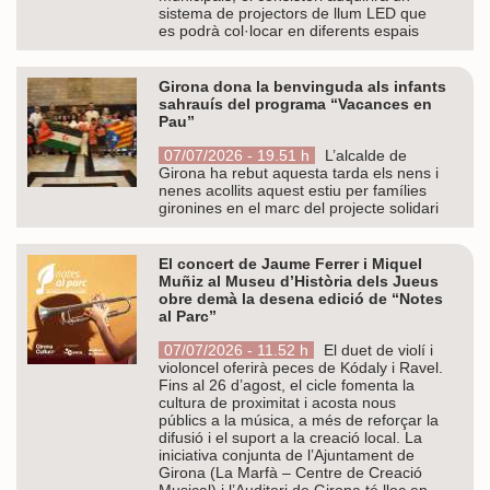
sistema de projectors de llum LED que
es podrà col·locar en diferents espais
Girona dona la benvinguda als infants
sahrauís del programa “Vacances en
Pau”
07/07/2026 - 19.51 h
L’alcalde de
Girona ha rebut aquesta tarda els nens i
nenes acollits aquest estiu per famílies
gironines en el marc del projecte solidari
El concert de Jaume Ferrer i Miquel
Muñiz al Museu d’Història dels Jueus
obre demà la desena edició de “Notes
al Parc”
07/07/2026 - 11.52 h
El duet de violí i
violoncel oferirà peces de Kódaly i Ravel.
Fins al 26 d’agost, el cicle fomenta la
cultura de proximitat i acosta nous
públics a la música, a més de reforçar la
difusió i el suport a la creació local. La
iniciativa conjunta de l’Ajuntament de
Girona (La Marfà – Centre de Creació
Musical) i l’Auditori de Girona té lloc en