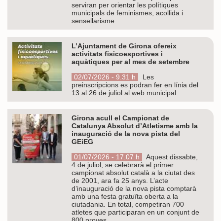
serviran per orientar les polítiques
municipals de feminismes, acollida i
sensellarisme
L’Ajuntament de Girona ofereix
activitats fisicoesportives i
aquàtiques per al mes de setembre
02/07/2026 - 9.31 h
Les
preinscripcions es podran fer en línia del
13 al 26 de juliol al web municipal
Girona acull el Campionat de
Catalunya Absolut d’Atletisme amb la
inauguració de la nova pista del
GEiEG
01/07/2026 - 17.07 h
Aquest dissabte,
4 de juliol, se celebrarà el primer
campionat absolut català a la ciutat des
de 2001, ara fa 25 anys. L’acte
d’inauguració de la nova pista comptarà
amb una festa gratuïta oberta a la
ciutadania. En total, competiran 700
atletes que participaran en un conjunt de
800 proves