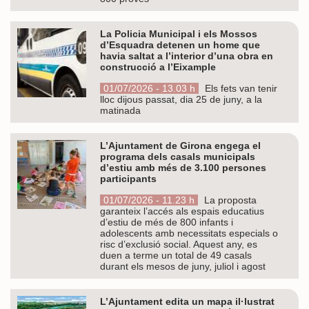
La Policia Municipal i els Mossos
d’Esquadra detenen un home que
havia saltat a l’interior d’una obra en
construcció a l’Eixample
01/07/2026 - 13.03 h
Els fets van tenir
lloc dijous passat, dia 25 de juny, a la
matinada
L’Ajuntament de Girona engega el
programa dels casals municipals
d’estiu amb més de 3.100 persones
participants
01/07/2026 - 11.23 h
La proposta
garanteix l’accés als espais educatius
d’estiu de més de 800 infants i
adolescents amb necessitats especials o
risc d’exclusió social. Aquest any, es
duen a terme un total de 49 casals
durant els mesos de juny, juliol i agost
L’Ajuntament edita un mapa il·lustrat