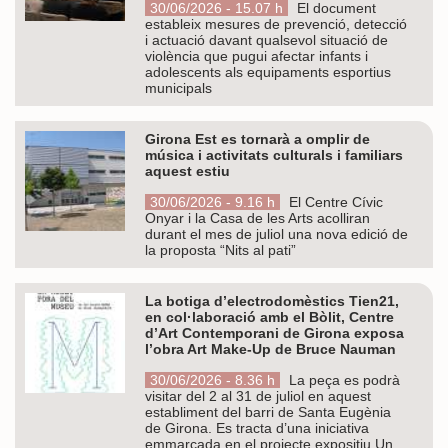
30/06/2026 - 15.07 h
El document
estableix mesures de prevenció, detecció
i actuació davant qualsevol situació de
violència que pugui afectar infants i
adolescents als equipaments esportius
municipals
Girona Est es tornarà a omplir de
música i activitats culturals i familiars
aquest estiu
30/06/2026 - 9.16 h
El Centre Cívic
Onyar i la Casa de les Arts acolliran
durant el mes de juliol una nova edició de
la proposta “Nits al pati”
La botiga d’electrodomèstics Tien21,
en col·laboració amb el Bòlit, Centre
d’Art Contemporani de Girona exposa
l’obra Art Make-Up de Bruce Nauman
30/06/2026 - 8.36 h
La peça es podrà
visitar del 2 al 31 de juliol en aquest
establiment del barri de Santa Eugènia
de Girona. Es tracta d’una iniciativa
emmarcada en el projecte expositiu Un