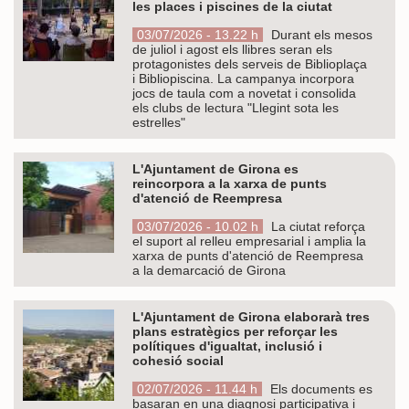
les places i piscines de la ciutat
03/07/2026 - 13.22 h
Durant els mesos
de juliol i agost els llibres seran els
protagonistes dels serveis de Biblioplaça
i Bibliopiscina. La campanya incorpora
jocs de taula com a novetat i consolida
els clubs de lectura "Llegint sota les
estrelles"
L'Ajuntament de Girona es
reincorpora a la xarxa de punts
d'atenció de Reempresa
03/07/2026 - 10.02 h
La ciutat reforça
el suport al relleu empresarial i amplia la
xarxa de punts d'atenció de Reempresa
a la demarcació de Girona
L'Ajuntament de Girona elaborarà tres
plans estratègics per reforçar les
polítiques d'igualtat, inclusió i
cohesió social
02/07/2026 - 11.44 h
Els documents es
basaran en una diagnosi participativa i