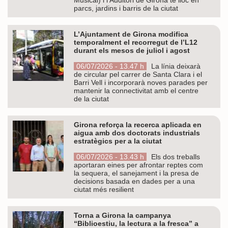
parcs, jardins i barris de la ciutat
L’Ajuntament de Girona modifica
temporalment el recorregut de l’L12
durant els mesos de juliol i agost
06/07/2026 - 13.47 h
La línia deixarà
de circular pel carrer de Santa Clara i el
Barri Vell i incorporarà noves parades per
mantenir la connectivitat amb el centre
de la ciutat
Girona reforça la recerca aplicada en
aigua amb dos doctorats industrials
estratègics per a la ciutat
06/07/2026 - 13.43 h
Els dos treballs
aportaran eines per afrontar reptes com
la sequera, el sanejament i la presa de
decisions basada en dades per a una
ciutat més resilient
Torna a Girona la campanya
“Biblioestiu, la lectura a la fresca” a