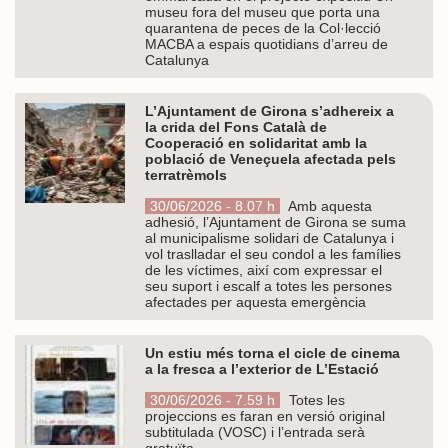
museu fora del museu que porta una
quarantena de peces de la Col·lecció
MACBA a espais quotidians d’arreu de
Catalunya
L’Ajuntament de Girona s’adhereix a
la crida del Fons Català de
Cooperació en solidaritat amb la
població de Veneçuela afectada pels
terratrèmols
30/06/2026 - 8.07 h
Amb aquesta
adhesió, l’Ajuntament de Girona se suma
al municipalisme solidari de Catalunya i
vol traslladar el seu condol a les famílies
de les víctimes, així com expressar el
seu suport i escalf a totes les persones
afectades per aquesta emergència
Un estiu més torna el cicle de cinema
a la fresca a l’exterior de L’Estació
30/06/2026 - 7.59 h
Totes les
projeccions es faran en versió original
subtitulada (VOSC) i l’entrada serà
gratuïta