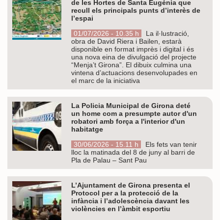
de les Hortes de Santa Eugènia que
recull els principals punts d’interès de
l’espai
01/07/2026 - 10.35 h
La il·lustració,
obra de David Riera i Bailen, estarà
disponible en format imprès i digital i és
una nova eina de divulgació del projecte
“Menja’t Girona”. El dibuix culmina una
vintena d’actuacions desenvolupades en
el marc de la iniciativa
La Policia Municipal de Girona deté
un home com a presumpte autor d'un
robatori amb força a l'interior d'un
habitatge
30/06/2026 - 15.11 h
Els fets van tenir
lloc la matinada del 8 de juny al barri de
Pla de Palau – Sant Pau
L’Ajuntament de Girona presenta el
Protocol per a la protecció de la
infància i l’adolescència davant les
violències en l’àmbit esportiu