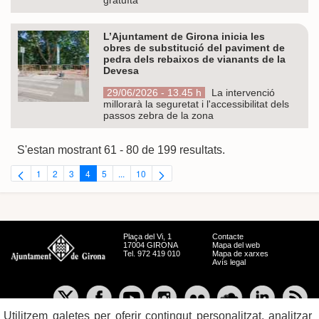
L’Ajuntament de Girona inicia les
obres de substitució del paviment de
pedra dels rebaixos de vianants de la
Devesa
29/06/2026 - 13.45 h
La intervenció
millorarà la seguretat i l'accessibilitat dels
passos zebra de la zona
S'estan mostrant 61 - 80 de 199 resultats.
1
2
3
4
5
...
10
Pàgina
Pàgina
Pàgina
Pàgina
Pàgina
Pàgines intermèdies Utilitzeu TAB per navegar.
Pàgina
Plaça del Vi, 1
Contacte
17004 GIRONA
Mapa del web
Tel. 972 419 010
Mapa de xarxes
Avís legal
Utilitzem galetes per oferir contingut personalitzat, analitzar