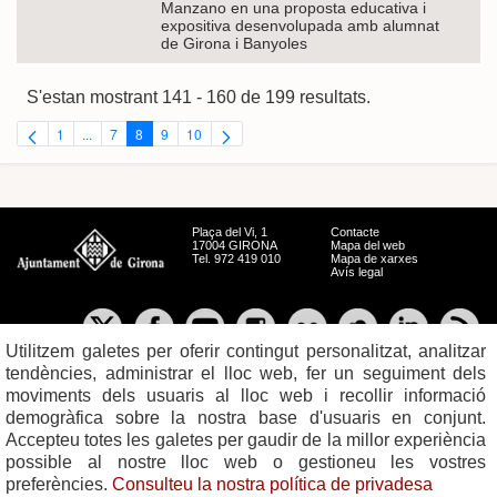
Manzano en una proposta educativa i
expositiva desenvolupada amb alumnat
de Girona i Banyoles
S'estan mostrant 141 - 160 de 199 resultats.
1
...
7
8
9
10
Pàgina
Pàgines intermèdies Utilitzeu TAB per navegar.
Pàgina
Pàgina
Pàgina
Pàgina
Plaça del Vi, 1
Contacte
17004 GIRONA
Mapa del web
Tel. 972 419 010
Mapa de xarxes
Avís legal
Utilitzem galetes per oferir contingut personalitzat, analitzar
tendències, administrar el lloc web, fer un seguiment dels
moviments dels usuaris al lloc web i recollir informació
demogràfica sobre la nostra base d'usuaris en conjunt.
Accepteu totes les galetes per gaudir de la millor experiència
possible al nostre lloc web o gestioneu les vostres
preferències.
Consulteu la nostra política de privadesa