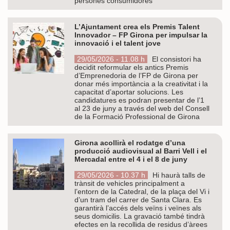
persones consumidores
L’Ajuntament crea els Premis Talent
Innovador – FP Girona per impulsar la
innovació i el talent jove
29/05/2026 - 11.08 h
El consistori ha
decidit reformular els antics Premis
d’Emprenedoria de l’FP de Girona per
donar més importància a la creativitat i la
capacitat d’aportar solucions. Les
candidatures es podran presentar de l’1
al 23 de juny a través del web del Consell
de la Formació Professional de Girona
Girona acollirà el rodatge d’una
producció audiovisual al Barri Vell i el
Mercadal entre el 4 i el 8 de juny
29/05/2026 - 10.37 h
Hi haurà talls de
trànsit de vehicles principalment a
l’entorn de la Catedral, de la plaça del Vi i
d’un tram del carrer de Santa Clara. Es
garantirà l’accés dels veïns i veïnes als
seus domicilis. La gravació també tindrà
efectes en la recollida de residus d’àrees