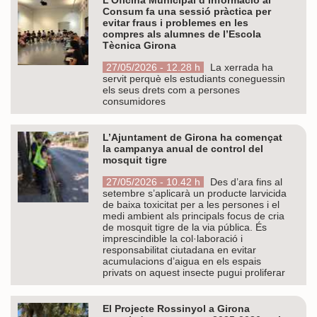
Consum fa una sessió pràctica per
evitar fraus i problemes en les
compres als alumnes de l’Escola
Tècnica Girona
27/05/2026 - 12.28 h
La xerrada ha
servit perquè els estudiants coneguessin
els seus drets com a persones
consumidores
L’Ajuntament de Girona ha començat
la campanya anual de control del
mosquit tigre
27/05/2026 - 10.42 h
Des d’ara fins al
setembre s’aplicarà un producte larvicida
de baixa toxicitat per a les persones i el
medi ambient als principals focus de cria
de mosquit tigre de la via pública. És
imprescindible la col·laboració i
responsabilitat ciutadana en evitar
acumulacions d’aigua en els espais
privats on aquest insecte pugui proliferar
El Projecte Rossinyol a Girona