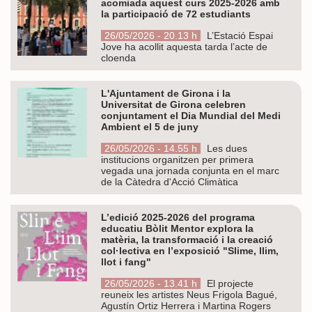
acomiada aquest curs 2025-2026 amb
la participació de 72 estudiants
26/05/2026 - 20.13 h
L’Estació Espai
Jove ha acollit aquesta tarda l’acte de
cloenda
L'Ajuntament de Girona i la
Universitat de Girona celebren
conjuntament el Dia Mundial del Medi
Ambient el 5 de juny
26/05/2026 - 14.55 h
Les dues
institucions organitzen per primera
vegada una jornada conjunta en el marc
de la Càtedra d'Acció Climàtica
L’edició 2025-2026 del programa
educatiu Bòlit Mentor explora la
matèria, la transformació i la creació
col·lectiva en l’exposició "Slime, llim,
llot i fang"
26/05/2026 - 13.41 h
El projecte
reuneix les artistes Neus Frigola Bagué,
Agustín Ortiz Herrera i Martina Rogers