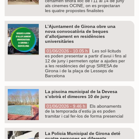
certamen tindrà lloc de l’11 al 14 de juny
als cinemes OCINE, on es projectaran
les quatre propostes finalistes
L’Ajuntament de Girona obre una
nova convocatòria de beques
d’allotjament en residències
universitàries
01/06/2026 - 10.05 h
Les sol·licituds
es poden presentar a partir d’avui i fins al
12 de juny i permeten optar a ajudes per
a les residències del grup SIRESA de
Girona i de la plaça de Lesseps de
Barcelona
La piscina municipal de la Devesa
s’obrirà el dimecres 10 de juny
01/06/2026 - 9.46 h
Els abonaments
de la temporada d’estiu ja es poden
tramitar i cal fer-los de forma presencial
La Policia Municipal de Girona deté
quatre persones en diferents