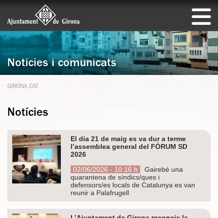
Notícies i comunicats
GIRONA.CAT
Notícies
El dia 21 de maig es va dur a terme
l’assemblea general del FÒRUM SD
2026
02/06/2026 - 10.16 h
Gairebé una
quarantena de síndics/ques i
defensors/es locals de Catalunya es van
reunir a Palafrugell
L’Ajuntament de Girona reconeix la