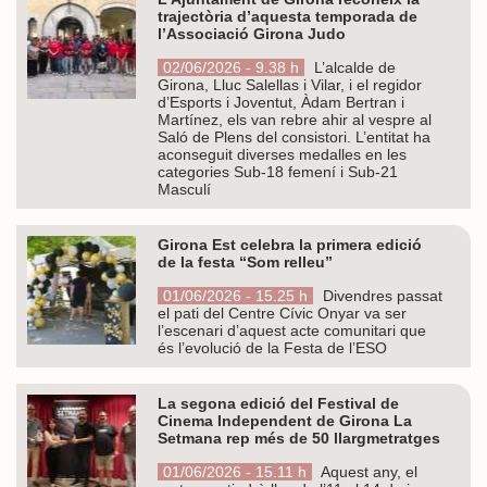
trajectòria d’aquesta temporada de
l’Associació Girona Judo
02/06/2026 - 9.38 h
L’alcalde de
Girona, Lluc Salellas i Vilar, i el regidor
d’Esports i Joventut, Àdam Bertran i
Martínez, els van rebre ahir al vespre al
Saló de Plens del consistori. L’entitat ha
aconseguit diverses medalles en les
categories Sub-18 femení i Sub-21
Masculí
Girona Est celebra la primera edició
de la festa “Som relleu”
01/06/2026 - 15.25 h
Divendres passat
el pati del Centre Cívic Onyar va ser
l’escenari d’aquest acte comunitari que
és l’evolució de la Festa de l’ESO
La segona edició del Festival de
Cinema Independent de Girona La
Setmana rep més de 50 llargmetratges
01/06/2026 - 15.11 h
Aquest any, el