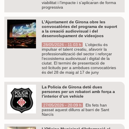
viabilitat i l’impacte i s’aplicaran de forma
progressiva
L’Ajuntament de Girona obre les
convocatòries del programa de suport
a la creació audiovisual i del
desenvolupament de videojocs
28/05/2026 - 11.03 h
L’objectiu és
impulsar el talent creatiu, afavorir la
professionalització del sector i reforçar
l’ecosistema audiovisual i digital de la
ciutat. El termini de presentació de
sol·licituds per a ambdues convocatòries
és del 28 de maig al 17 de juny
La Policia de Girona deté dues
persones per un robatori amb força a
l’interior d’un vehicle
27/05/2026 - 20.09 h
Els fets han
passat aquest dilluns al barri de Sant
Narcís
L’Oficina Municipal d’Informació al