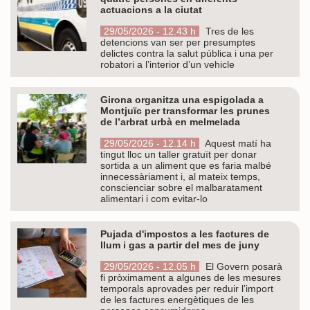
actuacions a la ciutat
29/05/2026 - 12.43 h
Tres de les
detencions van ser per presumptes
delictes contra la salut pública i una per
robatori a l’interior d’un vehicle
Girona organitza una espigolada a
Montjuïc per transformar les prunes
de l’arbrat urbà en melmelada
29/05/2026 - 12.14 h
Aquest matí ha
tingut lloc un taller gratuït per donar
sortida a un aliment que es faria malbé
innecessàriament i, al mateix temps,
conscienciar sobre el malbaratament
alimentari i com evitar-lo
Pujada d'impostos a les factures de
llum i gas a partir del mes de juny
29/05/2026 - 12.05 h
El Govern posarà
fi pròximament a algunes de les mesures
temporals aprovades per reduir l’import
de les factures energètiques de les