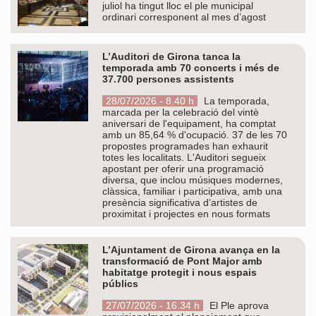
juliol ha tingut lloc el ple municipal
ordinari corresponent al mes d’agost
L’Auditori de Girona tanca la
temporada amb 70 concerts i més de
37.700 persones assistents
28/07/2026 - 8.40 h
La temporada,
marcada per la celebració del vintè
aniversari de l'equipament, ha comptat
amb un 85,64 % d'ocupació. 37 de les 70
propostes programades han exhaurit
totes les localitats. L'Auditori segueix
apostant per oferir una programació
diversa, que inclou músiques modernes,
clàssica, familiar i participativa, amb una
presència significativa d’artistes de
proximitat i projectes en nous formats
L’Ajuntament de Girona avança en la
transformació de Pont Major amb
habitatge protegit i nous espais
públics
27/07/2026 - 16.34 h
El Ple aprova