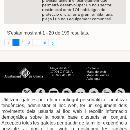
provisionalment el planejament que
permetrà desenvolupar un nou sector
residencial amb 174 habitatges de
protecció oficial, una gran rambla, una
plaça i un nou equipament comunitari
S'estan mostrant 1 - 20 de 199 resultats.
1
2
3
...
10
Pàgina
Pàgina
Pàgina
Pàgines intermèdies Utilitzeu TAB per navegar.
Pàgina
Plaça del Vi, 1
Contacte
17004 GIRONA
Mapa del web
Tel. 972 419 010
Mapa de xarxes
Avís legal
Utilitzem galetes per oferir contingut personalitzat, analitzar
tendències, administrar el lloc web, fer un seguiment dels
moviments dels usuaris al lloc web i recollir informació
demogràfica sobre la nostra base d'usuaris en conjunt.
Accepteu totes les galetes per gaudir de la millor experiència
possible al nostre lloc web o gestioneu les vostres