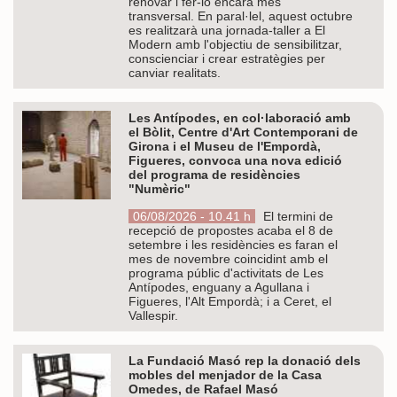
renovar i fer-lo encara més
transversal. En paral·lel, aquest octubre
es realitzarà una jornada-taller a El
Modern amb l'objectiu de sensibilitzar,
conscienciar i crear estratègies per
canviar realitats.
Les Antípodes, en col·laboració amb
el Bòlit, Centre d'Art Contemporani de
Girona i el Museu de l'Empordà,
Figueres, convoca una nova edició
del programa de residències
"Numèric"
06/08/2026 - 10.41 h
El termini de
recepció de propostes acaba el 8 de
setembre i les residències es faran el
mes de novembre coincidint amb el
programa públic d'activitats de Les
Antípodes, enguany a Agullana i
Figueres, l'Alt Empordà; i a Ceret, el
Vallespir.
La Fundació Masó rep la donació dels
mobles del menjador de la Casa
Omedes, de Rafael Masó