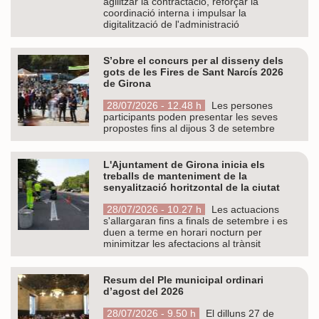
agilitzar la contractació, reforçar la
coordinació interna i impulsar la
digitalització de l'administració
S’obre el concurs per al disseny dels
gots de les Fires de Sant Narcís 2026
de Girona
28/07/2026 - 12.48 h
Les persones
participants poden presentar les seves
propostes fins al dijous 3 de setembre
L'Ajuntament de Girona inicia els
treballs de manteniment de la
senyalització horitzontal de la ciutat
28/07/2026 - 10.27 h
Les actuacions
s'allargaran fins a finals de setembre i es
duen a terme en horari nocturn per
minimitzar les afectacions al trànsit
Resum del Ple municipal ordinari
d’agost del 2026
28/07/2026 - 9.50 h
El dilluns 27 de