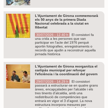
L'Ajuntament de Girona commemorarà
els 50 anys de la primera Diada
Nacional celebrada a la ciutat en
llibertat
30/07/2026 - 12.40 h
El consistori fa
una crida a les persones que van
participar en l'acte del 1976 perquè
aportin fotografies, enregistraments o
records que ajudin a reconstruir aquella
jornada històrica
L'Ajuntament de Girona reorganitza el
cartipàs municipal per reforçar
l'eficiència i la coordinació del govern
29/07/2026 - 14.29 h
El consistori
passarà a estructurar-se en quatre grans
àrees, encapçalades per l'alcalde i els
tres tinents d'alcaldia, amb una
redistribució de competències que
entrarà en vigor el 3 d'agost. La nova
estructura incorpora mesures per