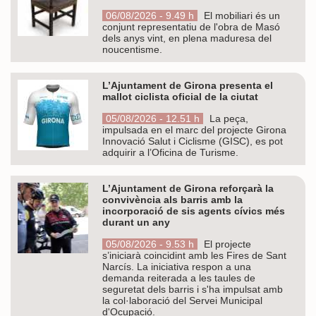
06/08/2026 - 9.49 h
El mobiliari és un
conjunt representatiu de l'obra de Masó
dels anys vint, en plena maduresa del
noucentisme.
L’Ajuntament de Girona presenta el
mallot ciclista oficial de la ciutat
05/08/2026 - 12.51 h
La peça,
impulsada en el marc del projecte Girona
Innovació Salut i Ciclisme (GISC), es pot
adquirir a l’Oficina de Turisme.
L’Ajuntament de Girona reforçarà la
convivència als barris amb la
incorporació de sis agents cívics més
durant un any
05/08/2026 - 9.53 h
El projecte
s’iniciarà coincidint amb les Fires de Sant
Narcís. La iniciativa respon a una
demanda reiterada a les taules de
seguretat dels barris i s'ha impulsat amb
la col·laboració del Servei Municipal
d'Ocupació.