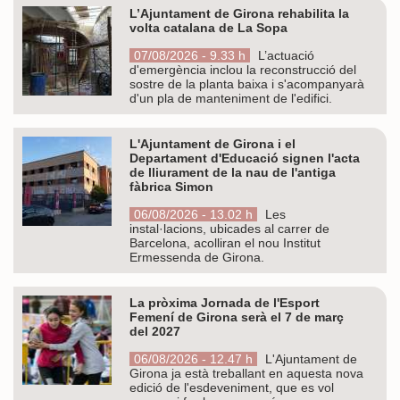
L’Ajuntament de Girona rehabilita la
volta catalana de La Sopa
07/08/2026 - 9.33 h
L’actuació
d'emergència inclou la reconstrucció del
sostre de la planta baixa i s'acompanyarà
d'un pla de manteniment de l'edifici.
L'Ajuntament de Girona i el
Departament d'Educació signen l'acta
de lliurament de la nau de l'antiga
fàbrica Simon
06/08/2026 - 13.02 h
Les
instal·lacions, ubicades al carrer de
Barcelona, acolliran el nou Institut
Ermessenda de Girona.
La pròxima Jornada de l'Esport
Femení de Girona serà el 7 de març
del 2027
06/08/2026 - 12.47 h
L'Ajuntament de
Girona ja està treballant en aquesta nova
edició de l'esdeveniment, que es vol