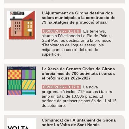
L'Ajuntament de Girona destina dos
solars municipals a la construcció de
79 habitatges de protecció oficial
05/08/2026 - 8.21 h
Els terrenys,
situats a l'Avellaneda i a Pla de Palau -
Sant Pau, es destinaran a la promoció
d'habitatges de lloguer assequible
mitjançant la cessió del dret de
superfície.
La Xarxa de Centres Cívics de Girona
ofereix més de 700 activitats i cursos
el pròxim curs 2026-2027
03/08/2026 - 9.17 h
La nova
programació inclou 719 cursos i tallers
amb un total de 10.506 places. El
període de preinscripcions és de l’1 al 15
de setembre.
Comunicat de l’Ajuntament de Girona
sobre La Volta de Sant Narcís