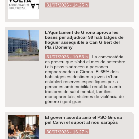
31/07/2026 - 14.25 h
L'Ajuntament de Girona aprova les
bases per adjudicar 98 habitatges de
lloguer assequible a Can Gibert del
Pla i Domeny
31/07/2026 - 10.53 h
La convocatòria
es preveu que s’obri el mes de setembre
i els pisos s'adrecen a persones
empadronades a Girona. El 65% dels
habitatges es destinen a joves i s’han
establert reserves específiques per a
persones amb mobilitat reduïda o amb
trastorns de salut mental, famílies
monoparentals, víctimes de violència de
gènere i gent gran
El govern acorda amb el PSC-Girona
pel Canvi el suport al nou cartipàs
30/07/2026 - 16.27 h