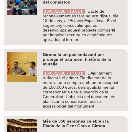
del consistori
16/06/2026 - 19.51 h
L’acte de
reconeixement es farà aquest dijous, dia
18 de juny, a l’Estació Espai Jove. És el
segon any consecutiu que es
desenvolupa aquest projecte compartit
per impulsar recerques acadèmiques
aplicades al territori
Girona fa un pas endavant per
protegir el patrimoni històric de la
muralla
16/06/2026 - 14.09 h
L’Ajuntament
redactarà el primer Pla director de la
muralla, que compta amb un pressupost
de 100.000 euros, dels quals la meitat
corresponen a una subvenció de la
Generalitat. L’objectiu del document és
planificar la conservació, usos i
accessibilitat del monument
Més de 350 persones celebren la
Diada de la Gent Gran a Girona