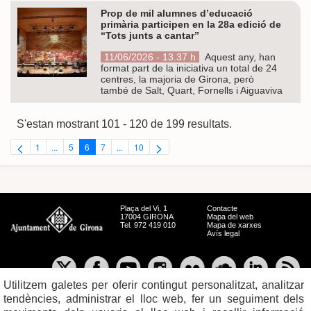
Prop de mil alumnes d’educació
primària participen en la 28a edició de
“Tots junts a cantar”
11/06/2026 - 13.37 h
Aquest any, han
format part de la iniciativa un total de 24
centres, la majoria de Girona, però
també de Salt, Quart, Fornells i Aiguaviva
S'estan mostrant 101 - 120 de 199 resultats.
1
...
5
6
7
...
10
Pàgina
Pàgines intermèdies Utilitzeu TAB per navegar.
Pàgina
Pàgina
Pàgina
Pàgines intermèdies Utilitzeu TAB per navegar.
Pàgina
Plaça del Vi, 1
Contacte
17004 GIRONA
Mapa del web
Tel. 972 419 010
Mapa de xarxes
Avís legal
Utilitzem galetes per oferir contingut personalitzat, analitzar
tendències, administrar el lloc web, fer un seguiment dels