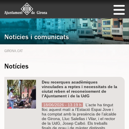
Notícies i comunicats
GIRONA.CAT
Notícies
Deu recerques acadèmiques
vinculades a reptes i necessitats de la
ciutat reben el reconeixement de
l’Ajuntament i de la UdG
18/06/2026 - 13.19 h
L’acte ha tingut
lloc aquest matí a l’Estació Espai Jove i
ha comptat amb la presència de l’alcalde
de Girona, Lluc Salellas i Vilar, i el rector
de la UdG, Josep Calbó. Els treballs
finals de grau i de màster distingits