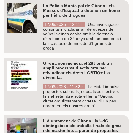
La Policia Municipal de Girona i els
Mossos d'Esquadra detenen un home
per tràfic de drogues
17/06/2026 - 12.11 h
Una investigació
conjunta iniciada arran de queixes de
veïns i veïnes acaba amb la detenció
d'un home de 34 anys amb antecedents i
la incautació de més de 31 grams de
droga
Girona commemora el 28J amb un
ampli programa d’activitats per
reivindicar els drets LGBTIQ+ i la
diversitat
17/06/2026 - 11.32 h
La ciutat impulsa
propostes culturals, educatives i festives
fins al setembre sota el lema “Girona,
ciutat orgullosament diversa. Ni un pas
enrere en els nostres drets”
L’Ajuntament de Girona i la UdG
distingeixen els treballs finals de grau
i de màster fets a partir de propostes