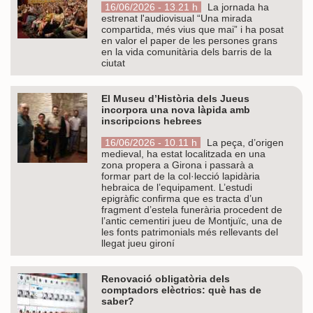
16/06/2026 - 13.21 h
La jornada ha
estrenat l'audiovisual “Una mirada
compartida, més vius que mai” i ha posat
en valor el paper de les persones grans
en la vida comunitària dels barris de la
ciutat
El Museu d’Història dels Jueus
incorpora una nova làpida amb
inscripcions hebrees
16/06/2026 - 10.11 h
La peça, d’origen
medieval, ha estat localitzada en una
zona propera a Girona i passarà a
formar part de la col·lecció lapidària
hebraica de l’equipament. L’estudi
epigràfic confirma que es tracta d’un
fragment d’estela funerària procedent de
l’antic cementiri jueu de Montjuïc, una de
les fonts patrimonials més rellevants del
llegat jueu gironí
Renovació obligatòria dels
comptadors elèctrics: què has de
saber?