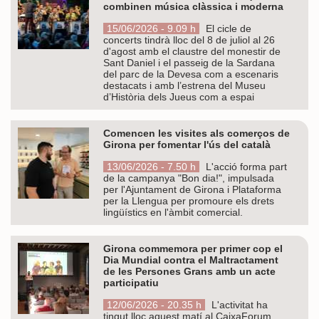
combinen música clàssica i moderna
15/06/2026 - 9.09 h
El cicle de
concerts tindrà lloc del 8 de juliol al 26
d'agost amb el claustre del monestir de
Sant Daniel i el passeig de la Sardana
del parc de la Devesa com a escenaris
destacats i amb l’estrena del Museu
d’Història dels Jueus com a espai
Comencen les visites als comerços de
Girona per fomentar l'ús del català
13/06/2026 - 7.50 h
L'acció forma part
de la campanya "Bon dia!", impulsada
per l'Ajuntament de Girona i Plataforma
per la Llengua per promoure els drets
lingüístics en l'àmbit comercial.
Girona commemora per primer cop el
Dia Mundial contra el Maltractament
de les Persones Grans amb un acte
participatiu
12/06/2026 - 20.35 h
L'activitat ha
tingut lloc aquest matí al CaixaForum