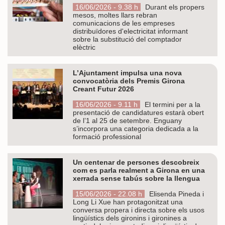
16/06/2026 - 9.38 h
Durant els propers
mesos, moltes llars rebran
comunicacions de les empreses
distribuïdores d'electricitat informant
sobre la substitució del comptador
elèctric
L’Ajuntament impulsa una nova
convocatòria dels Premis Girona
Creant Futur 2026
16/06/2026 - 9.11 h
El termini per a la
presentació de candidatures estarà obert
de l’1 al 25 de setembre. Enguany
s’incorpora una categoria dedicada a la
formació professional
Un centenar de persones descobreix
com es parla realment a Girona en una
xerrada sense tabús sobre la llengua
15/06/2026 - 22.08 h
Elisenda Pineda i
Long Li Xue han protagonitzat una
conversa propera i directa sobre els usos
lingüístics dels gironins i gironines a