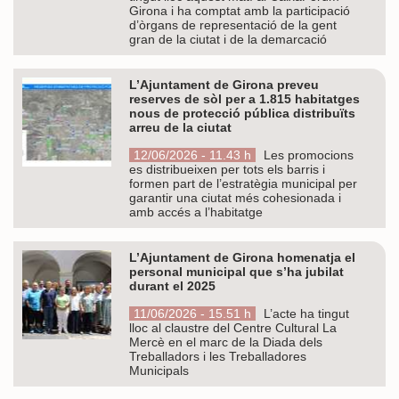
Girona i ha comptat amb la participació
d’òrgans de representació de la gent
gran de la ciutat i de la demarcació
L’Ajuntament de Girona preveu
reserves de sòl per a 1.815 habitatges
nous de protecció pública distribuïts
arreu de la ciutat
12/06/2026 - 11.43 h
Les promocions
es distribueixen per tots els barris i
formen part de l’estratègia municipal per
garantir una ciutat més cohesionada i
amb accés a l’habitatge
L’Ajuntament de Girona homenatja el
personal municipal que s’ha jubilat
durant el 2025
11/06/2026 - 15.51 h
L’acte ha tingut
lloc al claustre del Centre Cultural La
Mercè en el marc de la Diada dels
Treballadors i les Treballadores
Municipals