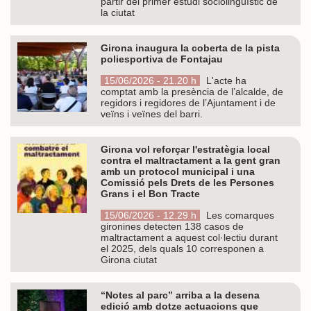
partir del primer estudi sociolingüístic de
la ciutat
Girona inaugura la coberta de la pista
poliesportiva de Fontajau
15/06/2026 - 21.20 h
L'acte ha
comptat amb la presència de l’alcalde, de
regidors i regidores de l’Ajuntament i de
veïns i veïnes del barri.
Girona vol reforçar l'estratègia local
contra el maltractament a la gent gran
amb un protocol municipal i una
Comissió pels Drets de les Persones
Grans i el Bon Tracte
15/06/2026 - 12.29 h
Les comarques
gironines detecten 138 casos de
maltractament a aquest col·lectiu durant
el 2025, dels quals 10 corresponen a
Girona ciutat
“Notes al parc” arriba a la desena
edició amb dotze actuacions que