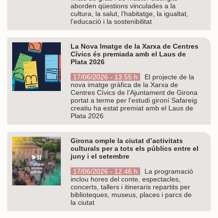
aborden qüestions vinculades a la
cultura, la salut, l’habitatge, la igualtat,
l’educació i la sostenibilitat
La Nova Imatge de la Xarxa de Centres
Cívics és premiada amb el Laus de
Plata 2026
17/06/2026 - 13.55 h
El projecte de la
nova imatge gràfica de la Xarxa de
Centres Cívics de l’Ajuntament de Girona
portat a terme per l’estudi gironí Safareig
creatiu ha estat premiat amb el Laus de
Plata 2026
Girona omple la ciutat d’activitats
culturals per a tots els públics entre el
juny i el setembre
17/06/2026 - 12.46 h
La programació
inclou hores del conte, espectacles,
concerts, tallers i itineraris repartits per
biblioteques, museus, places i parcs de
la ciutat