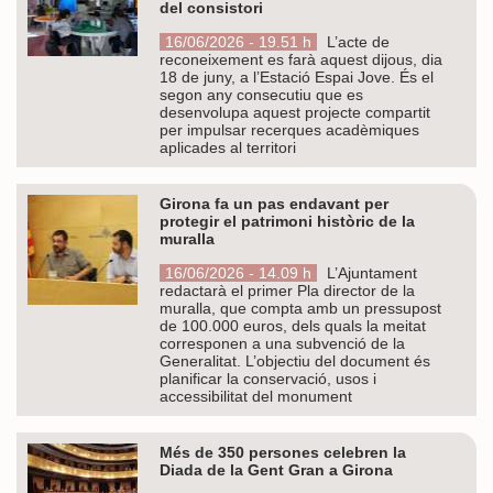
del consistori
16/06/2026 - 19.51 h
L’acte de
reconeixement es farà aquest dijous, dia
18 de juny, a l’Estació Espai Jove. És el
segon any consecutiu que es
desenvolupa aquest projecte compartit
per impulsar recerques acadèmiques
aplicades al territori
Girona fa un pas endavant per
protegir el patrimoni històric de la
muralla
16/06/2026 - 14.09 h
L’Ajuntament
redactarà el primer Pla director de la
muralla, que compta amb un pressupost
de 100.000 euros, dels quals la meitat
corresponen a una subvenció de la
Generalitat. L’objectiu del document és
planificar la conservació, usos i
accessibilitat del monument
Més de 350 persones celebren la
Diada de la Gent Gran a Girona