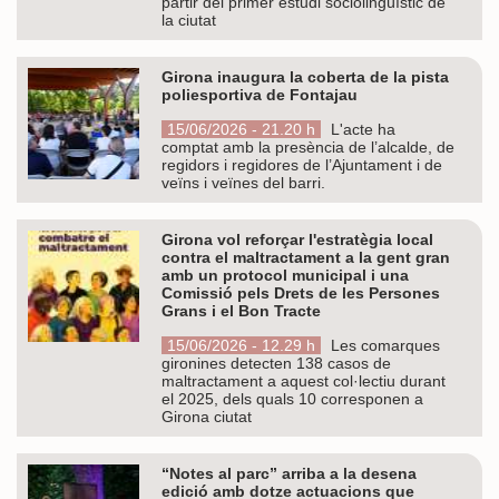
partir del primer estudi sociolingüístic de
la ciutat
Girona inaugura la coberta de la pista
poliesportiva de Fontajau
15/06/2026 - 21.20 h
L'acte ha
comptat amb la presència de l’alcalde, de
regidors i regidores de l’Ajuntament i de
veïns i veïnes del barri.
Girona vol reforçar l'estratègia local
contra el maltractament a la gent gran
amb un protocol municipal i una
Comissió pels Drets de les Persones
Grans i el Bon Tracte
15/06/2026 - 12.29 h
Les comarques
gironines detecten 138 casos de
maltractament a aquest col·lectiu durant
el 2025, dels quals 10 corresponen a
Girona ciutat
“Notes al parc” arriba a la desena
edició amb dotze actuacions que