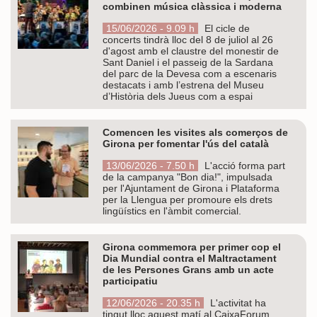
combinen música clàssica i moderna
15/06/2026 - 9.09 h
El cicle de
concerts tindrà lloc del 8 de juliol al 26
d'agost amb el claustre del monestir de
Sant Daniel i el passeig de la Sardana
del parc de la Devesa com a escenaris
destacats i amb l’estrena del Museu
d’Història dels Jueus com a espai
Comencen les visites als comerços de
Girona per fomentar l'ús del català
13/06/2026 - 7.50 h
L'acció forma part
de la campanya "Bon dia!", impulsada
per l'Ajuntament de Girona i Plataforma
per la Llengua per promoure els drets
lingüístics en l'àmbit comercial.
Girona commemora per primer cop el
Dia Mundial contra el Maltractament
de les Persones Grans amb un acte
participatiu
12/06/2026 - 20.35 h
L'activitat ha
tingut lloc aquest matí al CaixaForum