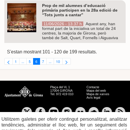
Prop de mil alumnes d’educació
primària participen en la 28a edició de
“Tots junts a cantar”
11/06/2026 - 13.37 h
Aquest any, han
format part de la iniciativa un total de 24
centres, la majoria de Girona, però
també de Salt, Quart, Fornells i Aiguaviva
S'estan mostrant 101 - 120 de 199 resultats.
1
...
5
6
7
...
10
Pàgina
Pàgines intermèdies Utilitzeu TAB per navegar.
Pàgina
Pàgina
Pàgina
Pàgines intermèdies Utilitzeu TAB per navegar.
Pàgina
Plaça del Vi, 1
Contacte
17004 GIRONA
Mapa del web
Tel. 972 419 010
Mapa de xarxes
Avís legal
Utilitzem galetes per oferir contingut personalitzat, analitzar
tendències, administrar el lloc web, fer un seguiment dels