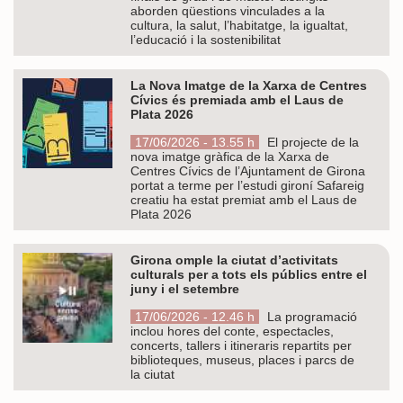
aborden qüestions vinculades a la
cultura, la salut, l’habitatge, la igualtat,
l’educació i la sostenibilitat
La Nova Imatge de la Xarxa de Centres
Cívics és premiada amb el Laus de
Plata 2026
17/06/2026 - 13.55 h
El projecte de la
nova imatge gràfica de la Xarxa de
Centres Cívics de l’Ajuntament de Girona
portat a terme per l’estudi gironí Safareig
creatiu ha estat premiat amb el Laus de
Plata 2026
Girona omple la ciutat d’activitats
culturals per a tots els públics entre el
juny i el setembre
17/06/2026 - 12.46 h
La programació
inclou hores del conte, espectacles,
concerts, tallers i itineraris repartits per
biblioteques, museus, places i parcs de
la ciutat