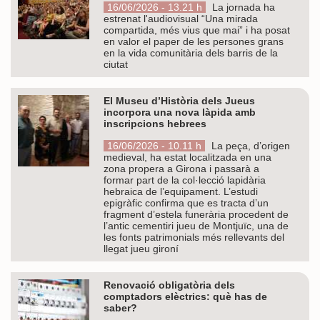
16/06/2026 - 13.21 h
La jornada ha
estrenat l'audiovisual “Una mirada
compartida, més vius que mai” i ha posat
en valor el paper de les persones grans
en la vida comunitària dels barris de la
ciutat
El Museu d’Història dels Jueus
incorpora una nova làpida amb
inscripcions hebrees
16/06/2026 - 10.11 h
La peça, d’origen
medieval, ha estat localitzada en una
zona propera a Girona i passarà a
formar part de la col·lecció lapidària
hebraica de l’equipament. L’estudi
epigràfic confirma que es tracta d’un
fragment d’estela funerària procedent de
l’antic cementiri jueu de Montjuïc, una de
les fonts patrimonials més rellevants del
llegat jueu gironí
Renovació obligatòria dels
comptadors elèctrics: què has de
saber?