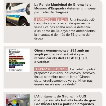
La Policia Municipal de Girona i els
Mossos d'Esquadra detenen un home
per tràfic de drogues
17/06/2026 - 12.11 h
Una investigació
conjunta iniciada arran de queixes de
veïns i veïnes acaba amb la detenció
d'un home de 34 anys amb antecedents i
la incautació de més de 31 grams de
droga
Girona commemora el 28J amb un
ampli programa d’activitats per
reivindicar els drets LGBTIQ+ i la
diversitat
17/06/2026 - 11.32 h
La ciutat impulsa
propostes culturals, educatives i festives
fins al setembre sota el lema “Girona,
ciutat orgullosament diversa. Ni un pas
enrere en els nostres drets”
L’Ajuntament de Girona i la UdG
distingeixen els treballs finals de grau
i de màster fets a partir de propostes