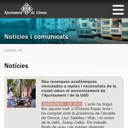
Notícies i comunicats
GIRONA.CAT
Notícies
Deu recerques acadèmiques
vinculades a reptes i necessitats de la
ciutat reben el reconeixement de
l’Ajuntament i de la UdG
18/06/2026 - 13.19 h
L’acte ha tingut
lloc aquest matí a l’Estació Espai Jove i
ha comptat amb la presència de l’alcalde
de Girona, Lluc Salellas i Vilar, i el rector
de la UdG, Josep Calbó. Els treballs
finals de grau i de màster distingits