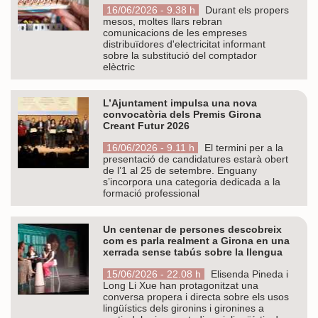
16/06/2026 - 9.38 h
Durant els propers
mesos, moltes llars rebran
comunicacions de les empreses
distribuïdores d'electricitat informant
sobre la substitució del comptador
elèctric
L’Ajuntament impulsa una nova
convocatòria dels Premis Girona
Creant Futur 2026
16/06/2026 - 9.11 h
El termini per a la
presentació de candidatures estarà obert
de l’1 al 25 de setembre. Enguany
s’incorpora una categoria dedicada a la
formació professional
Un centenar de persones descobreix
com es parla realment a Girona en una
xerrada sense tabús sobre la llengua
15/06/2026 - 22.08 h
Elisenda Pineda i
Long Li Xue han protagonitzat una
conversa propera i directa sobre els usos
lingüístics dels gironins i gironines a