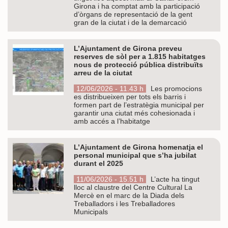
Girona i ha comptat amb la participació
d’òrgans de representació de la gent
gran de la ciutat i de la demarcació
L’Ajuntament de Girona preveu
reserves de sòl per a 1.815 habitatges
nous de protecció pública distribuïts
arreu de la ciutat
12/06/2026 - 11.43 h
Les promocions
es distribueixen per tots els barris i
formen part de l’estratègia municipal per
garantir una ciutat més cohesionada i
amb accés a l’habitatge
L’Ajuntament de Girona homenatja el
personal municipal que s’ha jubilat
durant el 2025
11/06/2026 - 15.51 h
L’acte ha tingut
lloc al claustre del Centre Cultural La
Mercè en el marc de la Diada dels
Treballadors i les Treballadores
Municipals