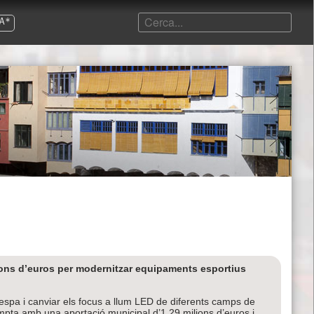
A*
ions d’euros per modernitzar equipaments esportius
spa i canviar els focus a llum LED de diferents camps de
ompta amb una aportació municipal d’1,29 milions d’euros i