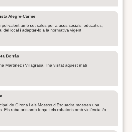
ista Alegre-Carme
polivalent amb set sales per a usos socials, educatius,
l del local i adaptar-lo a la normativa vigent
eta Borràs
Martínez i Villagrasa, l’ha visitat aquest matí
na
icipal de Girona i els Mossos d'Esquadra mostren una
. Els robatoris amb força i els robatoris amb violència i/o