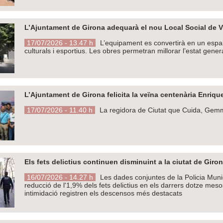
L’Ajuntament de Girona adequarà el nou Local Social de V
17/07/2026 - 13.47 h
L’equipament es convertirà en un espai 
culturals i esportius. Les obres permetran millorar l’estat genera
L’Ajuntament de Girona felicita la veïna centenària Enriqu
17/07/2026 - 11.40 h
La regidora de Ciutat que Cuida, Gemma 
Els fets delictius continuen disminuint a la ciutat de Giro
16/07/2026 - 14.27 h
Les dades conjuntes de la Policia Mun
reducció de l'1,9% dels fets delictius en els darrers dotze mesos
intimidació registren els descensos més destacats