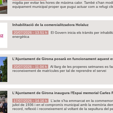
migdia per evitar les hores de màxima calor. També s'han modif
equipament municipal proper que pugui actuar com a refugi cli
Inhabilitació de la comercialitzadora Holaluz
20/07/2026 - 13.51 h
El Govern inicia els tràmits per inhabil
energètica
L'Ajuntament de Girona posarà en funcionament aquest est
20/07/2026 - 11.04 h
Al llarg de les properes setmanes es fa
reconeixement de matrícules per tal de reprendre el servei
L'Ajuntament de Girona inaugura l'Espai memorial Carles Ra
17/07/2026 - 14.16 h
L'acte s'ha emmarcat en la commemorac
juliol de 1936 i en el compromís municipal amb la memòria dem
record, reflexió i reconeixement al voltant de la sepultura del pe