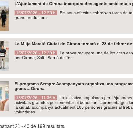
L’Ajuntament de Girona incorpora dos agents ambientals pe
16/07/2026 - 12.59 h
Els nous efectius cobreixen torns de tard
grans productors
La Mitja Marató Ciutat de Girona tornarà el 28 de febrer 
15/07/2026 - 12.39 h
La prova recupera una de les cites esp
per Girona, Salt i Sarrià de Ter
El programa Sempre Acompanyats organitza una programaci
grans a Girona
15/07/2026 - 11.36 h
La iniciativa, impulsada per l'Ajuntamen
activitats gratuïtes per fomentar el benestar, l'aprenentatge i l
la ciutat, acompanya actualment 185 persones gràcies al trebal
voluntàries
strant 21 - 40 de 199 resultats.