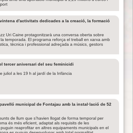
port
ntena d'activitats dedicades a la creació, la formació
jazz Uri Caine protagonitzarà una conversa oberta sobre
de la temporada. El programa reforça el treball en xarxa amb
tística, tècnica i professional adreçada a músics, gestors
 tercer aniversari del seu feminicidi
juliol a les 19 h al jardí de la Infància
 pavelló municipal de Fontajau amb la instal·lació de 52
punts de llum que s’havien llogat de forma temporal per
ema és més eficient, adaptat als requisits de les
 puguin reaprofitar en altres equipaments municipals en el
 Girona es puguin desenvolupar amb total normalitat