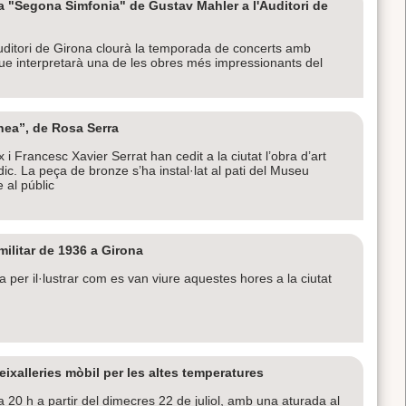
 "Segona Simfonia" de Gustav Mahler a l'Auditori de
'Auditori de Girona clourà la temporada de concerts amb
ue interpretarà una de les obres més impressionants del
nea”, de Rosa Serra
 Francesc Xavier Serrat han cedit a la ciutat l’obra d’art
ic. La peça de bronze s’ha instal·lat al pati del Museu
 al públic
ilitar de 1936 a Girona
ca per il·lustrar com es van viure aquestes hores a la ciutat
eixalleries mòbil per les altes temperatures
a 20 h a partir del dimecres 22 de juliol, amb una aturada al