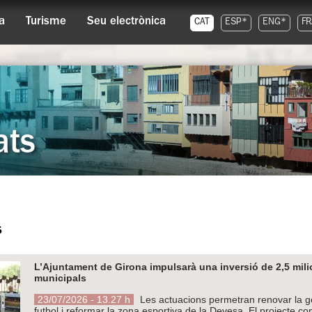
a
Turisme
Seu electrònica
CAT
ESP*
ENG*
FR
ats
s
L’Ajuntament de Girona impulsarà una inversió de 2,5 mil
municipals
23/07/2026 - 13.27 h
Les actuacions permetran renovar la ge
futbol i reformar la zona esportiva de la Devesa. El projecte c