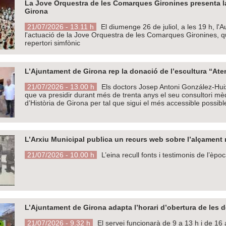
La Jove Orquestra de les Comarques Gironines presenta la
Girona
21/07/2026 - 13.11 h
El diumenge 26 de juliol, a les 19 h, l
l'actuació de la Jove Orquestra de les Comarques Gironines, q
repertori simfònic
L’Ajuntament de Girona rep la donació de l’escultura “Ate
21/07/2026 - 13.00 h
Els doctors Josep Antoni González-Huix i
que va presidir durant més de trenta anys el seu consultori mèd
d’Història de Girona per tal que sigui el més accessible possible
L’Arxiu Municipal publica un recurs web sobre l’alçament m
21/07/2026 - 10.00 h
L’eina recull fonts i testimonis de l’èpo
L’Ajuntament de Girona adapta l’horari d’obertura de les d
21/07/2026 - 9.32 h
El servei funcionarà de 9 a 13 h i de 16 