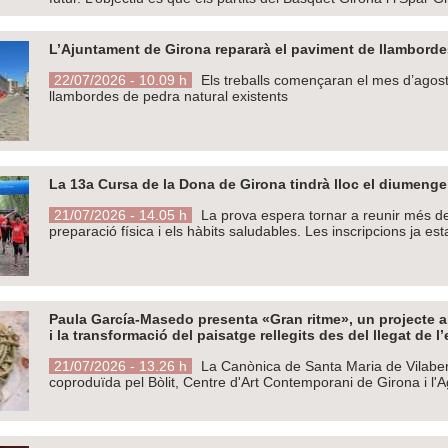
L’Ajuntament de Girona repararà el paviment de llamborde
22/07/2026 - 10.09 h
Els treballs començaran el mes d’agost
llambordes de pedra natural existents
La 13a Cursa de la Dona de Girona tindrà lloc el diumeng
21/07/2026 - 14.05 h
La prova espera tornar a reunir més de 
preparació física i els hàbits saludables. Les inscripcions ja e
Paula García-Masedo presenta «Gran ritme», un projecte artí
i la transformació del paisatge rellegits des del llegat de l
21/07/2026 - 13.26 h
La Canònica de Santa Maria de Vilabertr
coproduïda pel Bòlit, Centre d'Art Contemporani de Girona i l'