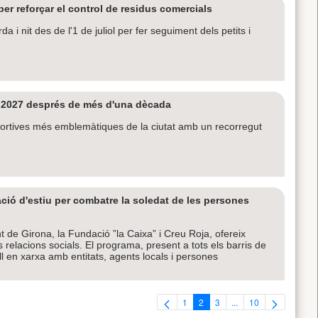
r reforçar el control de residus comercials
a i nit des de l'1 de juliol per fer seguiment dels petits i
de 2027 després de més d'una dècada
ortives més emblemàtiques de la ciutat amb un recorregut
ó d'estiu per combatre la soledat de les persones
t de Girona, la Fundació ”la Caixa” i Creu Roja, ofereix
es relacions socials. El programa, present a tots els barris de
l en xarxa amb entitats, agents locals i persones
1
2
3
...
10
Pàgina
Pàgina
Pàgina
Pàgines intermèdies U
Pàgina