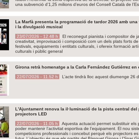
una subvenció d’1,25 milions d’euros del Consell Català de l’Es
La Marfà presenta la programació de tardor 2026 amb una vi
i la divulgació musical
23/07/2026 - 12.48 h
El reconegut pianista i compositor de 
creativitat, improvisació i composició com un dels plats forts 
festivals, equipaments i entitats culturals, i ofereix formació ar
culturals i públic general
Girona retrà homenatge a la Carla Fernández Gutiérrez en el
22/07/2026 - 11.52 h
L’acte tindrà lloc aquest diumenge 26 de 
L'Ajuntament renova la il·luminació de la pista central del
projectors LED
22/07/2026 - 11.05 h
Aquesta actuació permet substituir els 
poder mantenir l’activitat esportiva de l’equipament. El nou sist
competicions professionals i concebut perquè els projectors es
futur. L’objectiu és que els partits del Bàsquet Girona i l’Spar