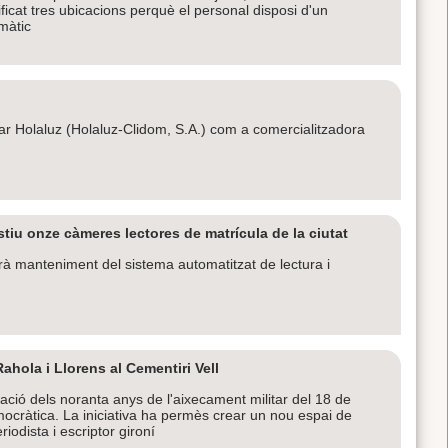
icat tres ubicacions perquè el personal disposi d'un
màtic
itar Holaluz (Holaluz-Clidom, S.A.) com a comercialitzadora
iu onze càmeres lectores de matrícula de la ciutat
rà manteniment del sistema automatitzat de lectura i
hola i Llorens al Cementiri Vell
ió dels noranta anys de l'aixecament militar del 18 de
ocràtica. La iniciativa ha permès crear un nou espai de
riodista i escriptor gironí