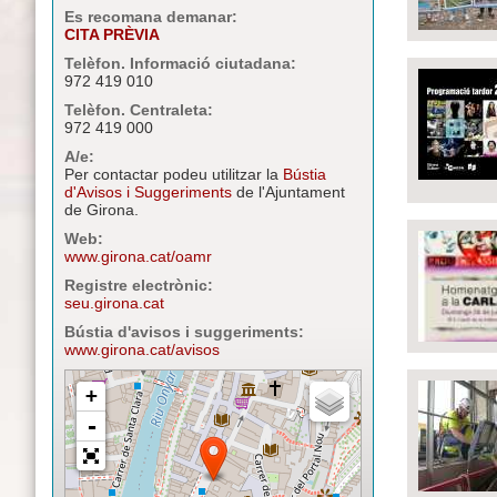
Es recomana demanar:
CITA PRÈVIA
Telèfon. Informació ciutadana:
972 419 010
Telèfon. Centraleta:
972 419 000
A/e:
Per contactar podeu utilitzar la
Bústia
d'Avisos i Suggeriments
de l'Ajuntament
de Girona.
Web:
www.girona.cat/oamr
Registre electrònic:
seu.girona.cat
Bústia d'avisos i suggeriments:
www.girona.cat/avisos