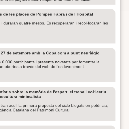
s de les places de Pompeu Fabra i de l’Hospital
 i duraran quatre mesos. Es recuperaran i recol·locaran les
e 27 de setembre amb la Copa com a punt neuràlgic
6.000 participants i presenta novetats per fomentar la
stan obertes a través del web de l’esdeveniment
stic sobre la memòria de l'espart, el treball col·lectiu
’escultura minimalista
an acull la primera proposta del cicle Llegats en potència,
Agència Catalana del Patrimoni Cultural