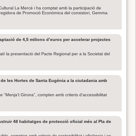
e Cultural La Mercè i ha comptat amb la participació de
sa i regidora de Promoció Econòmica del consistori, Gemma
tació de 4,5 milions d’euros per accelerar projectes
matí la presentació del Pacte Regional per a la Societat del
i de les Hortes de Santa Eugènia a la ciutadania amb
te “Menja’t Girona”, compten amb criteris d’accessibilitat
struir 48 habitatges de protecció oficial més al Pla de
le, compten amb criteris de sostenibilitat i eficiència i es