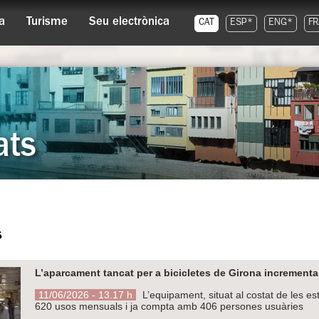
a
Turisme
Seu electrònica
CAT
ESP*
ENG*
FR
ats
s
L’aparcament tancat per a bicicletes de Girona increment
11/06/2026 - 13.17 h
L’equipament, situat al costat de les es
620 usos mensuals i ja compta amb 406 persones usuàries