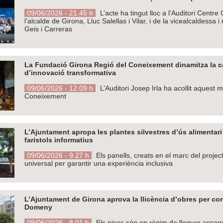
09/06/2026 - 21.45 h
L’acte ha tingut lloc a l’Auditori Centr
l’alcalde de Girona, Lluc Salellas i Vilar, i de la vicealcaldes
Geis i Carreras
La Fundació Girona Regió del Coneixement dinamitza la cap
d’innovació transformativa
09/06/2026 - 12.09 h
L’Auditori Josep Irla ha acollit aquest 
Coneixement
L’Ajuntament apropa les plantes silvestres d’ús alimentar
faristols informatius
09/06/2026 - 9.27 h
Els panells, creats en el marc del projec
universal per garantir una experiència inclusiva
L’Ajuntament de Girona aprova la llicència d’obres per con
Domeny
09/06/2026 - 8.01 h
Els pisos són en règim de lloguer assequib