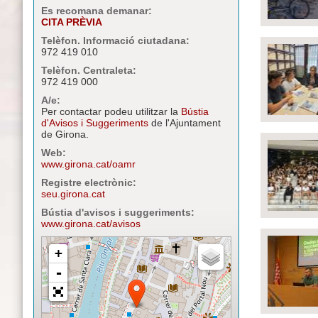
Es recomana demanar:
CITA PRÈVIA
Telèfon. Informació ciutadana:
972 419 010
Telèfon. Centraleta:
972 419 000
A/e:
Per contactar podeu utilitzar la
Bústia
d'Avisos i Suggeriments
de l'Ajuntament
de Girona.
Web:
www.girona.cat/oamr
Registre electrònic:
seu.girona.cat
Bústia d'avisos i suggeriments:
www.girona.cat/avisos