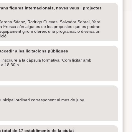
ans figures internacionals, noves veus i projectes
erena Sáenz, Rodrigo Cuevas, Salvador Sobral, Yerai
 la Fresca són algunes de les propostes que es podran
l’equipament gironí ofereix una programació diversa on
ició
cedir a les licitacions públiques
nscriure a la càpsula formativa "Com licitar amb
h a 18.30 h
 municipal ordinari corresponent al mes de juny
 total de 17 establiments de la ciutat