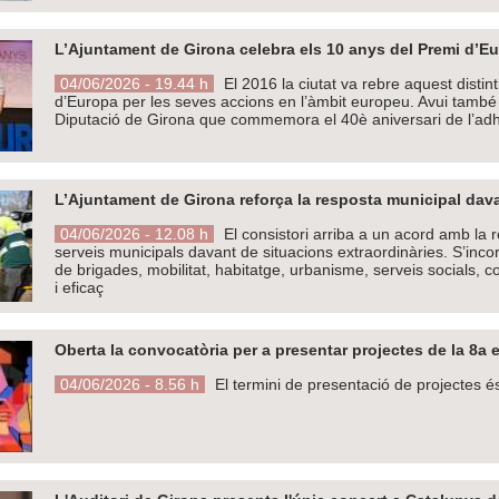
L’Ajuntament de Girona celebra els 10 anys del Premi d’E
04/06/2026 - 19.44 h
El 2016 la ciutat va rebre aquest disti
d’Europa per les seves accions en l’àmbit europeu. Avui també 
Diputació de Girona que commemora el 40è aniversari de l’adh
L’Ajuntament de Girona reforça la resposta municipal dav
04/06/2026 - 12.08 h
El consistori arriba a un acord amb la r
serveis municipals davant de situacions extraordinàries. S’inco
de brigades, mobilitat, habitatge, urbanisme, serveis socials, c
i eficaç
Oberta la convocatòria per a presentar projectes de la 8a e
04/06/2026 - 8.56 h
El termini de presentació de projectes és