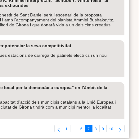
e K. Krimmel interpretant "Schubert: Winterreise" al
des exhaurides
nestir de Sant Daniel serà l'escenari de la proposta
el i amb l'acompanyament del pianista Ammiel Bushakevitz.
itori de Girona i que donarà vida a un dels cims creatius
r potenciar la seva competitivitat
es estacions de càrrega de patinets elèctrics i un nou
e local per la democràcia europea” en l’àmbit de la
a capacitat d’acció dels municipis catalans a la Unió Europea i
iutat de Girona tindrà com a municipi mentor la localitat
1
...
6
7
8
9
10
Pàgina
Pàgines intermèdies Utilitzeu TAB per 
Pàgina
Pàgina
Pàgina
Pàgina
Pàgina