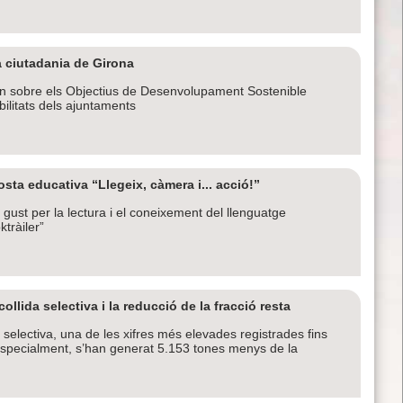
la ciutadania de Girona
en sobre els Objectius de Desenvolupament Sostenible
ilitats dels ajuntaments
sta educativa “Llegeix, càmera i... acció!”
l gust per la lectura i el coneixement del llenguatge
ktràiler”
ollida selectiva i la reducció de la fracció resta
 selectiva, una de les xifres més elevades registrades fins
 especialment, s’han generat 5.153 tones menys de la