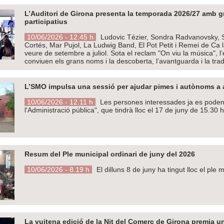
L’Auditori de Girona presenta la temporada 2026/27 amb gr
participatius
10/06/2026 - 12.45 h
Ludovic Tézier, Sondra Radvanovsky, S
Cortés, Mar Pujol, La Ludwig Band, El Pot Petit i Remei de Ca
veure de setembre a juliol. Sota el reclam "On viu la música", 
conviuen els grans noms i la descoberta, l’avantguarda i la trad
L’SMO impulsa una sessió per ajudar pimes i autònoms a ac
10/06/2026 - 12.11 h
Les persones interessades ja es poden i
l'Administració pública", que tindrà lloc el 17 de juny de 15.30 
Resum del Ple municipal ordinari de juny del 2026
10/06/2026 - 8.19 h
El dilluns 8 de juny ha tingut lloc el ple
La vuitena edició de la Nit del Comerç de Girona premia un