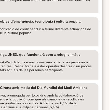
obres d’emergència, tecnologia i cultura popular
dificació de crèdit per dur a terme diferents actuacions de
de la cultura popular
tiga UNED, que funcionarà com a refugi climàtic
zat d’acollida, descans i convivència per a les persones en
atures. L’espai torna a estar operatiu després d’un procés
sitats actuals de les persones participants
de Girona amb motiu del Dia Mundial del Medi Ambient
ya, promoguda per Ecovidrio amb la col·laboració de
entre la població, com que als camions de recollida es
ue produir un nou envàs. A Girona, un 6,1% de la
ra en línia a la mitjana nacional (6,4%)