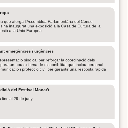
uropa
ntiu que atorga l’Assemblea Parlamentària del Consell
s’ha inaugurat una exposició a la Casa de Cultura de la
esió a la Unió Europea
ant emergències i urgències
epresentació sindical per reforçar la coordinació dels
rpora un nou sistema de disponibilitat que inclou personal
omunicació i protecció civil per garantir una resposta ràpida
dició del Festival Monar't
 fins al 29 de juny