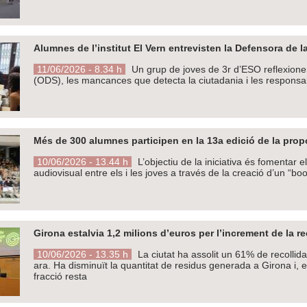
Alumnes de l’institut El Vern entrevisten la Defensora de 
11/06/2026 - 8.34 h
Un grup de joves de 3r d’ESO reflexion
(ODS), les mancances que detecta la ciutadania i les responsab
Més de 300 alumnes participen en la 13a edició de la propo
10/06/2026 - 13.44 h
L’objectiu de la iniciativa és fomentar e
audiovisual entre els i les joves a través de la creació d’un “boo
Girona estalvia 1,2 milions d’euros per l’increment de la rec
10/06/2026 - 13.35 h
La ciutat ha assolit un 61% de recollida
ara. Ha disminuït la quantitat de residus generada a Girona i,
fracció resta