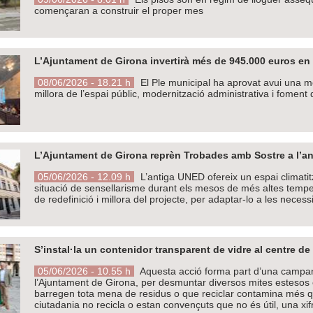
començaran a construir el proper mes
L’Ajuntament de Girona invertirà més de 945.000 euros en 
08/06/2026 - 18.21 h
El Ple municipal ha aprovat avui una mo
millora de l’espai públic, modernització administrativa i foment 
L’Ajuntament de Girona reprèn Trobades amb Sostre a l’an
05/06/2026 - 12.09 h
L’antiga UNED ofereix un espai climatit
situació de sensellarisme durant els mesos de més altes temper
de redefinició i millora del projecte, per adaptar-lo a les neces
S’instal·la un contenidor transparent de vidre al centre 
05/06/2026 - 10.55 h
Aquesta acció forma part d’una campan
l’Ajuntament de Girona, per desmuntar diversos mites estesos 
barregen tota mena de residus o que reciclar contamina més q
ciutadania no recicla o estan convençuts que no és útil, una xif