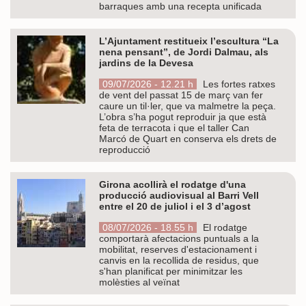
barraques amb una recepta unificada
L’Ajuntament restitueix l’escultura “La
nena pensant”, de Jordi Dalmau, als
jardins de la Devesa
09/07/2026 - 12.21 h
Les fortes ratxes
de vent del passat 15 de març van fer
caure un til·ler, que va malmetre la peça.
L’obra s’ha pogut reproduir ja que està
feta de terracota i que el taller Can
Marcó de Quart en conserva els drets de
reproducció
Girona acollirà el rodatge d'una
producció audiovisual al Barri Vell
entre el 20 de juliol i el 3 d’agost
08/07/2026 - 18.55 h
El rodatge
comportarà afectacions puntuals a la
mobilitat, reserves d'estacionament i
canvis en la recollida de residus, que
s'han planificat per minimitzar les
molèsties al veïnat