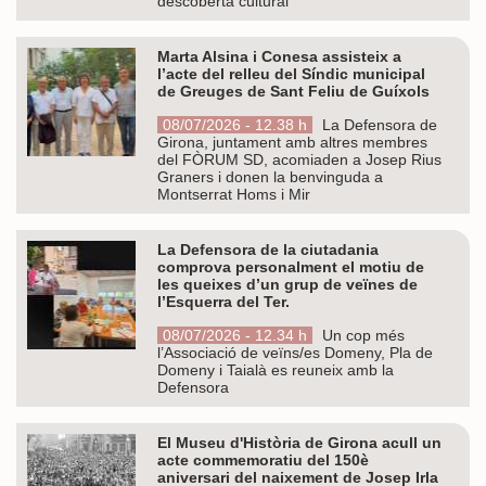
descoberta cultural
Marta Alsina i Conesa assisteix a
l’acte del relleu del Síndic municipal
de Greuges de Sant Feliu de Guíxols
08/07/2026 - 12.38 h
La Defensora de
Girona, juntament amb altres membres
del FÒRUM SD, acomiaden a Josep Rius
Graners i donen la benvinguda a
Montserrat Homs i Mir
La Defensora de la ciutadania
comprova personalment el motiu de
les queixes d’un grup de veïnes de
l’Esquerra del Ter.
08/07/2026 - 12.34 h
Un cop més
l’Associació de veïns/es Domeny, Pla de
Domeny i Taialà es reuneix amb la
Defensora
El Museu d'Història de Girona acull un
acte commemoratiu del 150è
aniversari del naixement de Josep Irla