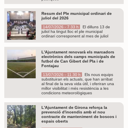
Resum del Ple municipal ordinari de
juliol del 2026
14/07/2026 - 7.33 h
El dilluns 13 de
juliol ha tingut lloc el ple municipal
ordinari corresponent al mes de juliol
L'Ajuntament renovarà els marcadors
electrònics dels camps municipals de
futbol de Can Gibert del Pla i de
Fontajau
13/07/2026 - 11.30 h
Els nous equips
substituiran els actuals, que han arribat
al final de la seva vida útil, i oferiran una
millor visibilitat i més resistència a les
condicions meteorològiques
L'Ajuntament de Girona reforça la
prevenció d'incendis amb el nou
contracte de manteniment de boscos i
espais oberts