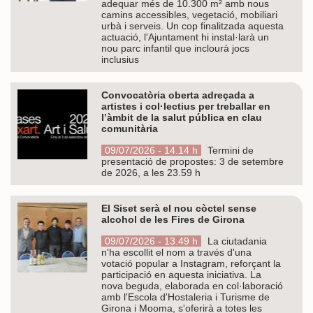
adequar més de 10.300 m² amb nous
camins accessibles, vegetació, mobiliari
urbà i serveis. Un cop finalitzada aquesta
actuació, l'Ajuntament hi instal·larà un
nou parc infantil que inclourà jocs
inclusius
Convocatòria oberta adreçada a
artistes i col·lectius per treballar en
l’àmbit de la salut pública en clau
comunitària
09/07/2026 - 14.14 h
Termini de
presentació de propostes: 3 de setembre
de 2026, a les 23.59 h
El Siset serà el nou còctel sense
alcohol de les Fires de Girona
09/07/2026 - 13.49 h
La ciutadania
n'ha escollit el nom a través d'una
votació popular a Instagram, reforçant la
participació en aquesta iniciativa. La
nova beguda, elaborada en col·laboració
amb l'Escola d'Hostaleria i Turisme de
Girona i Mooma, s'oferirà a totes les