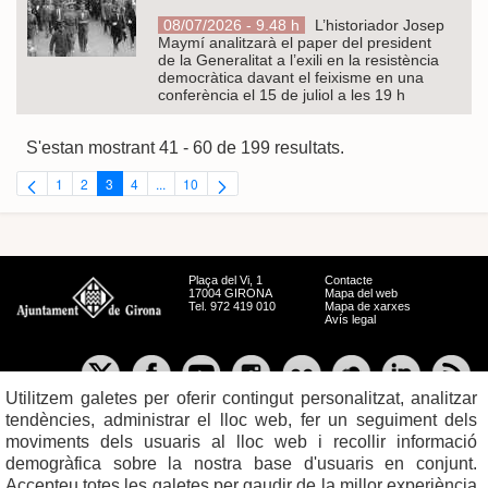
08/07/2026 - 9.48 h
L’historiador Josep
Maymí analitzarà el paper del president
de la Generalitat a l’exili en la resistència
democràtica davant el feixisme en una
conferència el 15 de juliol a les 19 h
S'estan mostrant 41 - 60 de 199 resultats.
1
2
3
4
...
10
Pàgina
Pàgina
Pàgina
Pàgina
Pàgines intermèdies Utilitzeu TAB per navegar.
Pàgina
Plaça del Vi, 1
Contacte
17004 GIRONA
Mapa del web
Tel. 972 419 010
Mapa de xarxes
Avís legal
Utilitzem galetes per oferir contingut personalitzat, analitzar
tendències, administrar el lloc web, fer un seguiment dels
moviments dels usuaris al lloc web i recollir informació
demogràfica sobre la nostra base d'usuaris en conjunt.
Accepteu totes les galetes per gaudir de la millor experiència