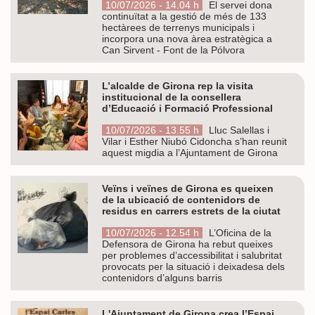
10/07/2026 - 14.04 h
El servei dona
continuïtat a la gestió de més de 133
hectàrees de terrenys municipals i
incorpora una nova àrea estratègica a
Can Sirvent - Font de la Pólvora
L’alcalde de Girona rep la visita
institucional de la consellera
d’Educació i Formació Professional
10/07/2026 - 13.55 h
Lluc Salellas i
Vilar i Esther Niubó Cidoncha s’han reunit
aquest migdia a l’Ajuntament de Girona
Veïns i veïnes de Girona es queixen
de la ubicació de contenidors de
residus en carrers estrets de la ciutat
10/07/2026 - 12.54 h
L’Oficina de la
Defensora de Girona ha rebut queixes
per problemes d’accessibilitat i salubritat
provocats per la situació i deixadesa dels
contenidors d’alguns barris
L'Ajuntament de Girona crea l’Espai