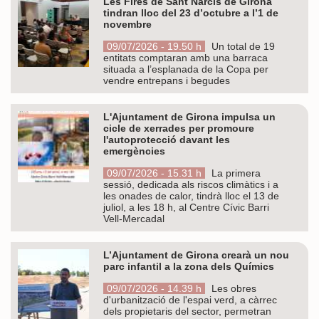
Les Fires de Sant Narcís de Girona
tindran lloc del 23 d’octubre a l’1 de
novembre
09/07/2026 - 19.50 h
Un total de 19
entitats comptaran amb una barraca
situada a l’esplanada de la Copa per
vendre entrepans i begudes
L'Ajuntament de Girona impulsa un
cicle de xerrades per promoure
l'autoprotecció davant les
emergències
09/07/2026 - 15.31 h
La primera
sessió, dedicada als riscos climàtics i a
les onades de calor, tindrà lloc el 13 de
juliol, a les 18 h, al Centre Cívic Barri
Vell-Mercadal
L’Ajuntament de Girona crearà un nou
parc infantil a la zona dels Químics
09/07/2026 - 14.39 h
Les obres
d'urbanització de l'espai verd, a càrrec
dels propietaris del sector, permetran