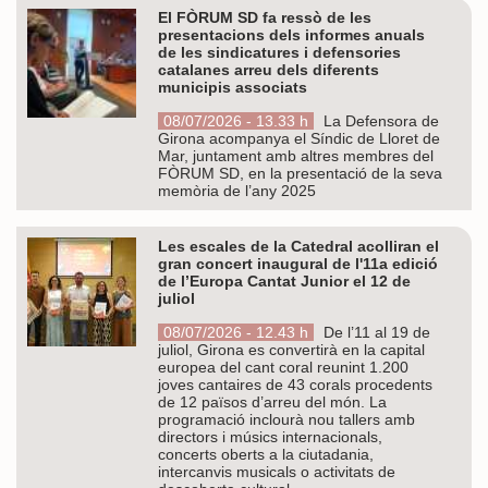
El FÒRUM SD fa ressò de les
presentacions dels informes anuals
de les sindicatures i defensories
catalanes arreu dels diferents
municipis associats
08/07/2026 - 13.33 h
La Defensora de
Girona acompanya el Síndic de Lloret de
Mar, juntament amb altres membres del
FÒRUM SD, en la presentació de la seva
memòria de l’any 2025
Les escales de la Catedral acolliran el
gran concert inaugural de l'11a edició
de l’Europa Cantat Junior el 12 de
juliol
08/07/2026 - 12.43 h
De l’11 al 19 de
juliol, Girona es convertirà en la capital
europea del cant coral reunint 1.200
joves cantaires de 43 corals procedents
de 12 països d’arreu del món. La
programació inclourà nou tallers amb
directors i músics internacionals,
concerts oberts a la ciutadania,
intercanvis musicals o activitats de