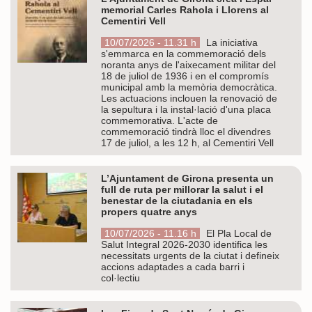
memorial Carles Rahola i Llorens al
Cementiri Vell
10/07/2026 - 11.31 h
La iniciativa
s'emmarca en la commemoració dels
noranta anys de l'aixecament militar del
18 de juliol de 1936 i en el compromís
municipal amb la memòria democràtica.
Les actuacions inclouen la renovació de
la sepultura i la instal·lació d'una placa
commemorativa. L'acte de
commemoració tindrà lloc el divendres
17 de juliol, a les 12 h, al Cementiri Vell
L’Ajuntament de Girona presenta un
full de ruta per millorar la salut i el
benestar de la ciutadania en els
propers quatre anys
10/07/2026 - 11.16 h
El Pla Local de
Salut Integral 2026-2030 identifica les
necessitats urgents de la ciutat i defineix
accions adaptades a cada barri i
col·lectiu