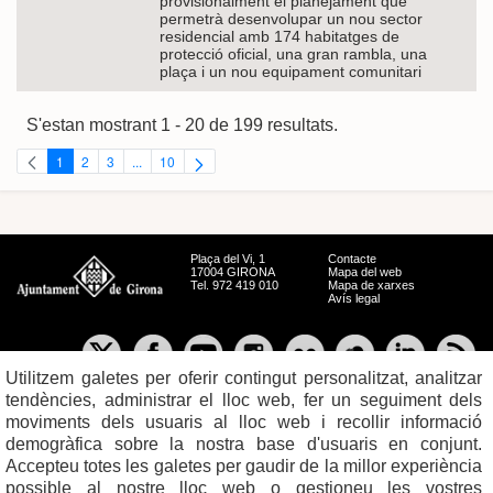
provisionalment el planejament que
permetrà desenvolupar un nou sector
residencial amb 174 habitatges de
protecció oficial, una gran rambla, una
plaça i un nou equipament comunitari
S'estan mostrant 1 - 20 de 199 resultats.
1
2
3
...
10
Pàgina
Pàgina
Pàgina
Pàgines intermèdies Utilitzeu TAB per navegar.
Pàgina
Plaça del Vi, 1
Contacte
17004 GIRONA
Mapa del web
Tel. 972 419 010
Mapa de xarxes
Avís legal
Utilitzem galetes per oferir contingut personalitzat, analitzar
tendències, administrar el lloc web, fer un seguiment dels
moviments dels usuaris al lloc web i recollir informació
demogràfica sobre la nostra base d'usuaris en conjunt.
Accepteu totes les galetes per gaudir de la millor experiència
possible al nostre lloc web o gestioneu les vostres