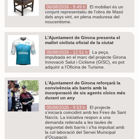
06/08/2026 - 9.49 h
El mobiliari és un
conjunt representatiu de l'obra de Masó
dels anys vint, en plena maduresa del
noucentisme.
L’Ajuntament de Girona presenta el
mallot ciclista oficial de la ciutat
05/08/2026 - 12.51 h
La peça,
impulsada en el marc del projecte Girona
Innovació Salut i Ciclisme (GISC), es pot
adquirir a l’Oficina de Turisme.
L’Ajuntament de Girona reforçarà la
convivència als barris amb la
incorporació de sis agents cívics més
durant un any
05/08/2026 - 9.53 h
El projecte
s’iniciarà coincidint amb les Fires de Sant
Narcís. La iniciativa respon a una
demanda reiterada a les taules de
seguretat dels barris i s'ha impulsat amb
la col·laboració del Servei Municipal
d'Ocupació.