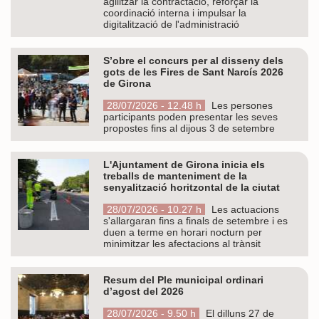
agilitzar la contractació, reforçar la
coordinació interna i impulsar la
digitalització de l'administració
S’obre el concurs per al disseny dels
gots de les Fires de Sant Narcís 2026
de Girona
28/07/2026 - 12.48 h
Les persones
participants poden presentar les seves
propostes fins al dijous 3 de setembre
L'Ajuntament de Girona inicia els
treballs de manteniment de la
senyalització horitzontal de la ciutat
28/07/2026 - 10.27 h
Les actuacions
s'allargaran fins a finals de setembre i es
duen a terme en horari nocturn per
minimitzar les afectacions al trànsit
Resum del Ple municipal ordinari
d’agost del 2026
28/07/2026 - 9.50 h
El dilluns 27 de