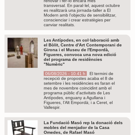
renovar i fer-lo encara més
transversal. En paral·lel, aquest octubre
es realitzarà una jornada-taller a El
Modern amb l'objectiu de sensibilitzar,
conscienciar i crear estratègies per
canviar realitats.
Les Antípodes, en col·laboració amb
el Bòlit, Centre d'Art Contemporani de
Girona i el Museu de l'Empordà,
Figueres, convoca una nova edició
del programa de residències
"Numèric"
06/08/2026 - 10.41 h
El termini de
recepció de propostes acaba el 8 de
setembre i les residències es faran el
mes de novembre coincidint amb el
programa públic d'activitats de Les
Antípodes, enguany a Agullana i
Figueres, l'Alt Empordà; i a Ceret, el
Vallespir.
La Fundació Masó rep la donació dels
mobles del menjador de la Casa
Omedes, de Rafael Masó