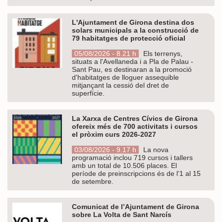
L'Ajuntament de Girona destina dos
solars municipals a la construcció de
79 habitatges de protecció oficial
05/08/2026 - 8.21 h
Els terrenys,
situats a l'Avellaneda i a Pla de Palau -
Sant Pau, es destinaran a la promoció
d'habitatges de lloguer assequible
mitjançant la cessió del dret de
superfície.
La Xarxa de Centres Cívics de Girona
ofereix més de 700 activitats i cursos
el pròxim curs 2026-2027
03/08/2026 - 9.17 h
La nova
programació inclou 719 cursos i tallers
amb un total de 10.506 places. El
període de preinscripcions és de l’1 al 15
de setembre.
Comunicat de l’Ajuntament de Girona
sobre La Volta de Sant Narcís