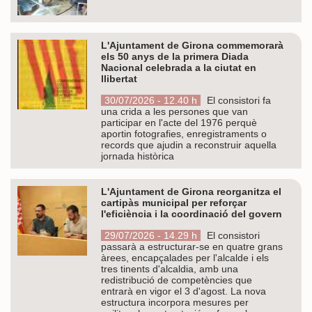
L'Ajuntament de Girona commemorarà
els 50 anys de la primera Diada
Nacional celebrada a la ciutat en
llibertat
30/07/2026 - 12.40 h
El consistori fa
una crida a les persones que van
participar en l'acte del 1976 perquè
aportin fotografies, enregistraments o
records que ajudin a reconstruir aquella
jornada històrica
L'Ajuntament de Girona reorganitza el
cartipàs municipal per reforçar
l'eficiència i la coordinació del govern
29/07/2026 - 14.29 h
El consistori
passarà a estructurar-se en quatre grans
àrees, encapçalades per l'alcalde i els
tres tinents d'alcaldia, amb una
redistribució de competències que
entrarà en vigor el 3 d'agost. La nova
estructura incorpora mesures per