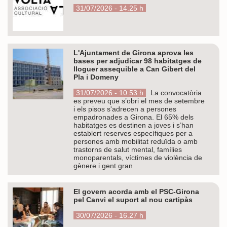
31/07/2026 - 14.25 h
L'Ajuntament de Girona aprova les
bases per adjudicar 98 habitatges de
lloguer assequible a Can Gibert del
Pla i Domeny
31/07/2026 - 10.53 h
La convocatòria
es preveu que s’obri el mes de setembre
i els pisos s'adrecen a persones
empadronades a Girona. El 65% dels
habitatges es destinen a joves i s’han
establert reserves específiques per a
persones amb mobilitat reduïda o amb
trastorns de salut mental, famílies
monoparentals, víctimes de violència de
gènere i gent gran
El govern acorda amb el PSC-Girona
pel Canvi el suport al nou cartipàs
30/07/2026 - 16.27 h