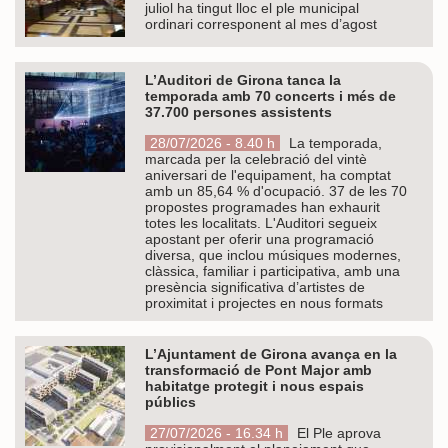
juliol ha tingut lloc el ple municipal
ordinari corresponent al mes d’agost
L’Auditori de Girona tanca la
temporada amb 70 concerts i més de
37.700 persones assistents
28/07/2026 - 8.40 h
La temporada,
marcada per la celebració del vintè
aniversari de l'equipament, ha comptat
amb un 85,64 % d'ocupació. 37 de les 70
propostes programades han exhaurit
totes les localitats. L'Auditori segueix
apostant per oferir una programació
diversa, que inclou músiques modernes,
clàssica, familiar i participativa, amb una
presència significativa d’artistes de
proximitat i projectes en nous formats
L’Ajuntament de Girona avança en la
transformació de Pont Major amb
habitatge protegit i nous espais
públics
27/07/2026 - 16.34 h
El Ple aprova