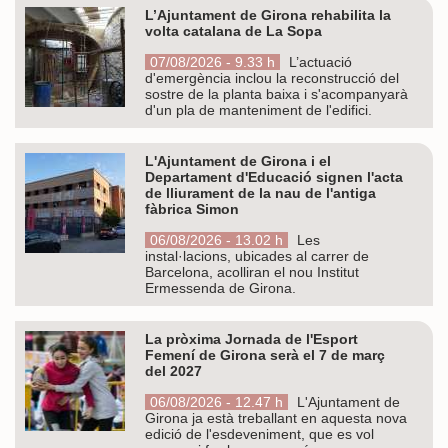
L’Ajuntament de Girona rehabilita la
volta catalana de La Sopa
07/08/2026 - 9.33 h
L’actuació
d'emergència inclou la reconstrucció del
sostre de la planta baixa i s'acompanyarà
d'un pla de manteniment de l'edifici.
L'Ajuntament de Girona i el
Departament d'Educació signen l'acta
de lliurament de la nau de l'antiga
fàbrica Simon
06/08/2026 - 13.02 h
Les
instal·lacions, ubicades al carrer de
Barcelona, acolliran el nou Institut
Ermessenda de Girona.
La pròxima Jornada de l'Esport
Femení de Girona serà el 7 de març
del 2027
06/08/2026 - 12.47 h
L'Ajuntament de
Girona ja està treballant en aquesta nova
edició de l'esdeveniment, que es vol