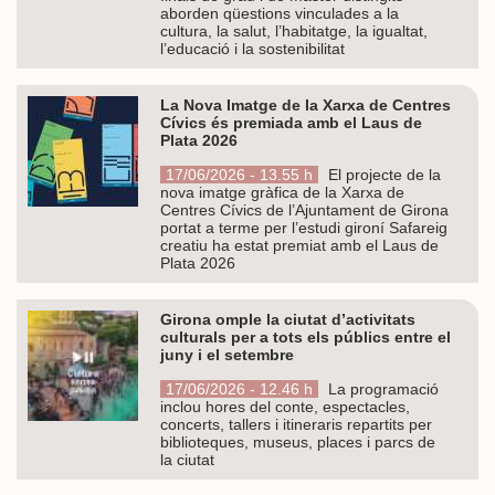
aborden qüestions vinculades a la
cultura, la salut, l’habitatge, la igualtat,
l’educació i la sostenibilitat
La Nova Imatge de la Xarxa de Centres
Cívics és premiada amb el Laus de
Plata 2026
17/06/2026 - 13.55 h
El projecte de la
nova imatge gràfica de la Xarxa de
Centres Cívics de l’Ajuntament de Girona
portat a terme per l’estudi gironí Safareig
creatiu ha estat premiat amb el Laus de
Plata 2026
Girona omple la ciutat d’activitats
culturals per a tots els públics entre el
juny i el setembre
17/06/2026 - 12.46 h
La programació
inclou hores del conte, espectacles,
concerts, tallers i itineraris repartits per
biblioteques, museus, places i parcs de
la ciutat