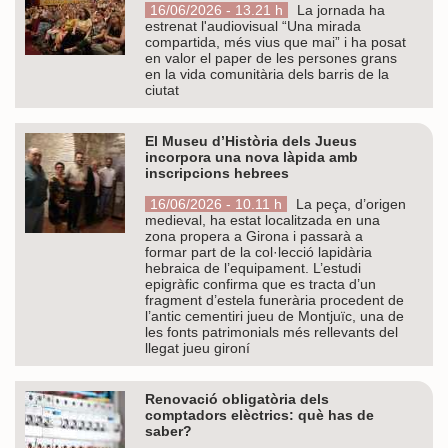
16/06/2026 - 13.21 h
La jornada ha
estrenat l'audiovisual “Una mirada
compartida, més vius que mai” i ha posat
en valor el paper de les persones grans
en la vida comunitària dels barris de la
ciutat
El Museu d’Història dels Jueus
incorpora una nova làpida amb
inscripcions hebrees
16/06/2026 - 10.11 h
La peça, d’origen
medieval, ha estat localitzada en una
zona propera a Girona i passarà a
formar part de la col·lecció lapidària
hebraica de l’equipament. L’estudi
epigràfic confirma que es tracta d’un
fragment d’estela funerària procedent de
l’antic cementiri jueu de Montjuïc, una de
les fonts patrimonials més rellevants del
llegat jueu gironí
Renovació obligatòria dels
comptadors elèctrics: què has de
saber?