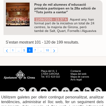
Prop de mil alumnes d’educació
primària participen en la 28a edició de
“Tots junts a cantar”
11/06/2026 - 13.37 h
Aquest any, han
format part de la iniciativa un total de 24
centres, la majoria de Girona, però
també de Salt, Quart, Fornells i Aiguaviva
S'estan mostrant 101 - 120 de 199 resultats.
1
...
5
6
7
...
10
Pàgina
Pàgines intermèdies Utilitzeu TAB per navegar.
Pàgina
Pàgina
Pàgina
Pàgines intermèdies Utilitzeu TAB per navegar.
Pàgina
Plaça del Vi, 1
Contacte
17004 GIRONA
Mapa del web
Tel. 972 419 010
Mapa de xarxes
Avís legal
Utilitzem galetes per oferir contingut personalitzat, analitzar
tendències, administrar el lloc web, fer un seguiment dels