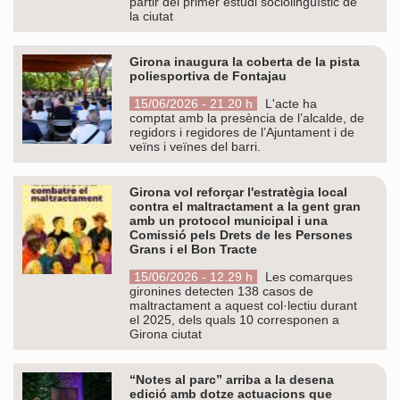
partir del primer estudi sociolingüístic de
la ciutat
Girona inaugura la coberta de la pista
poliesportiva de Fontajau
15/06/2026 - 21.20 h
L'acte ha
comptat amb la presència de l’alcalde, de
regidors i regidores de l’Ajuntament i de
veïns i veïnes del barri.
Girona vol reforçar l'estratègia local
contra el maltractament a la gent gran
amb un protocol municipal i una
Comissió pels Drets de les Persones
Grans i el Bon Tracte
15/06/2026 - 12.29 h
Les comarques
gironines detecten 138 casos de
maltractament a aquest col·lectiu durant
el 2025, dels quals 10 corresponen a
Girona ciutat
“Notes al parc” arriba a la desena
edició amb dotze actuacions que