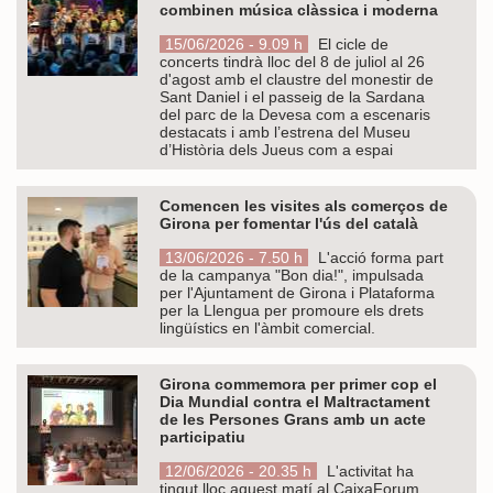
combinen música clàssica i moderna
15/06/2026 - 9.09 h
El cicle de
concerts tindrà lloc del 8 de juliol al 26
d'agost amb el claustre del monestir de
Sant Daniel i el passeig de la Sardana
del parc de la Devesa com a escenaris
destacats i amb l’estrena del Museu
d’Història dels Jueus com a espai
Comencen les visites als comerços de
Girona per fomentar l'ús del català
13/06/2026 - 7.50 h
L'acció forma part
de la campanya "Bon dia!", impulsada
per l'Ajuntament de Girona i Plataforma
per la Llengua per promoure els drets
lingüístics en l'àmbit comercial.
Girona commemora per primer cop el
Dia Mundial contra el Maltractament
de les Persones Grans amb un acte
participatiu
12/06/2026 - 20.35 h
L'activitat ha
tingut lloc aquest matí al CaixaForum