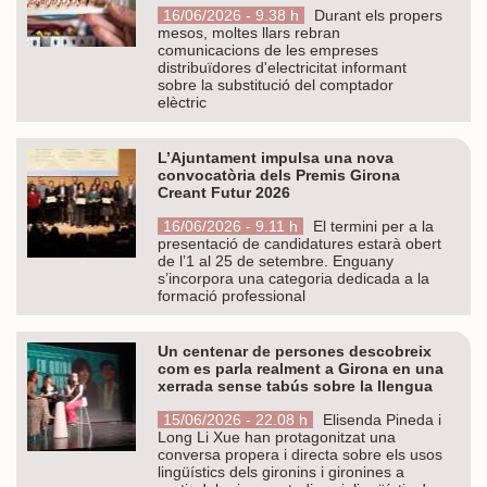
16/06/2026 - 9.38 h
Durant els propers
mesos, moltes llars rebran
comunicacions de les empreses
distribuïdores d'electricitat informant
sobre la substitució del comptador
elèctric
L’Ajuntament impulsa una nova
convocatòria dels Premis Girona
Creant Futur 2026
16/06/2026 - 9.11 h
El termini per a la
presentació de candidatures estarà obert
de l’1 al 25 de setembre. Enguany
s’incorpora una categoria dedicada a la
formació professional
Un centenar de persones descobreix
com es parla realment a Girona en una
xerrada sense tabús sobre la llengua
15/06/2026 - 22.08 h
Elisenda Pineda i
Long Li Xue han protagonitzat una
conversa propera i directa sobre els usos
lingüístics dels gironins i gironines a