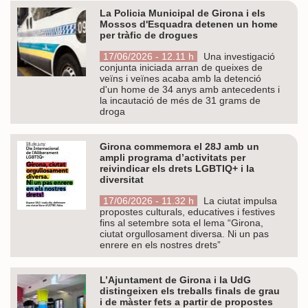
La Policia Municipal de Girona i els
Mossos d'Esquadra detenen un home
per tràfic de drogues
17/06/2026 - 12.11 h
Una investigació
conjunta iniciada arran de queixes de
veïns i veïnes acaba amb la detenció
d'un home de 34 anys amb antecedents i
la incautació de més de 31 grams de
droga
Girona commemora el 28J amb un
ampli programa d’activitats per
reivindicar els drets LGBTIQ+ i la
diversitat
17/06/2026 - 11.32 h
La ciutat impulsa
propostes culturals, educatives i festives
fins al setembre sota el lema “Girona,
ciutat orgullosament diversa. Ni un pas
enrere en els nostres drets”
L’Ajuntament de Girona i la UdG
distingeixen els treballs finals de grau
i de màster fets a partir de propostes