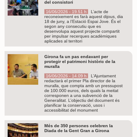
del consistori
16/06/2026 - 19.51 h
L’acte de
reconeixement es farà aquest dijous, dia
18 de juny, a l’Estació Espai Jove. És el
segon any consecutiu que es
desenvolupa aquest projecte compartit
per impulsar recerques acadèmiques
aplicades al territori
Girona fa un pas endavant per
protegir el patrimoni històric de la
muralla
16/06/2026 - 14.09 h
L’Ajuntament
redactarà el primer Pla director de la
muralla, que compta amb un pressupost
de 100.000 euros, dels quals la meitat
corresponen a una subvenció de la
Generalitat. L’objectiu del document és
planificar la conservació, usos i
accessibilitat del monument
Més de 350 persones celebren la
Diada de la Gent Gran a Girona