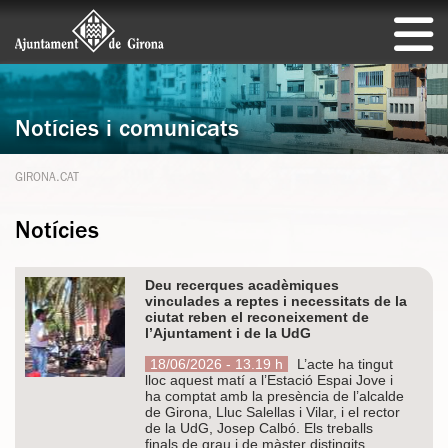
Notícies i comunicats
GIRONA.CAT
Notícies
Deu recerques acadèmiques
vinculades a reptes i necessitats de la
ciutat reben el reconeixement de
l’Ajuntament i de la UdG
18/06/2026 - 13.19 h
L’acte ha tingut
lloc aquest matí a l’Estació Espai Jove i
ha comptat amb la presència de l’alcalde
de Girona, Lluc Salellas i Vilar, i el rector
de la UdG, Josep Calbó. Els treballs
finals de grau i de màster distingits