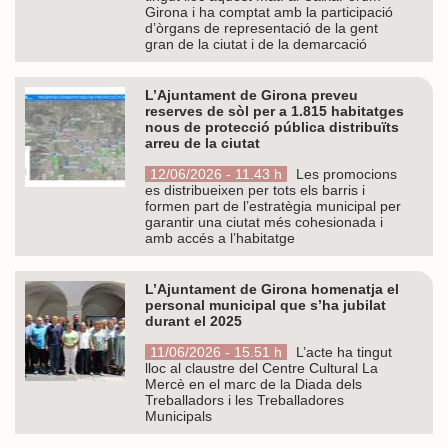
Girona i ha comptat amb la participació
d’òrgans de representació de la gent
gran de la ciutat i de la demarcació
L’Ajuntament de Girona preveu
reserves de sòl per a 1.815 habitatges
nous de protecció pública distribuïts
arreu de la ciutat
12/06/2026 - 11.43 h
Les promocions
es distribueixen per tots els barris i
formen part de l’estratègia municipal per
garantir una ciutat més cohesionada i
amb accés a l’habitatge
L’Ajuntament de Girona homenatja el
personal municipal que s’ha jubilat
durant el 2025
11/06/2026 - 15.51 h
L’acte ha tingut
lloc al claustre del Centre Cultural La
Mercè en el marc de la Diada dels
Treballadors i les Treballadores
Municipals