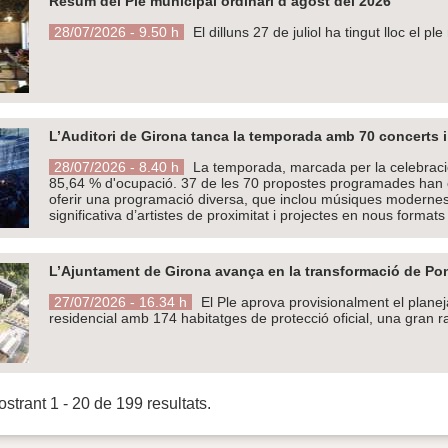
Resum del Ple municipal ordinari d’agost del 2026
28/07/2026 - 9.50 h
El dilluns 27 de juliol ha tingut lloc el p
L’Auditori de Girona tanca la temporada amb 70 concerts 
28/07/2026 - 8.40 h
La temporada, marcada per la celebració
85,64 % d'ocupació. 37 de les 70 propostes programades han exh
oferir una programació diversa, que inclou músiques modernes, 
significativa d’artistes de proximitat i projectes en nous formats
L’Ajuntament de Girona avança en la transformació de Pon
27/07/2026 - 16.34 h
El Ple aprova provisionalment el plan
residencial amb 174 habitatges de protecció oficial, una gran 
strant 1 - 20 de 199 resultats.