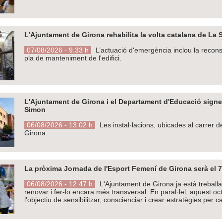
L’Ajuntament de Girona rehabilita la volta catalana de La
07/08/2026 - 9.33 h
L’actuació d'emergència inclou la recons
pla de manteniment de l'edifici.
L'Ajuntament de Girona i el Departament d'Educació signen 
Simon
06/08/2026 - 13.02 h
Les instal·lacions, ubicades al carrer d
Girona.
La pròxima Jornada de l'Esport Femení de Girona serà el 7
06/08/2026 - 12.47 h
L'Ajuntament de Girona ja està treball
renovar i fer-lo encara més transversal. En paral·lel, aquest o
l'objectiu de sensibilitzar, conscienciar i crear estratègies per ca