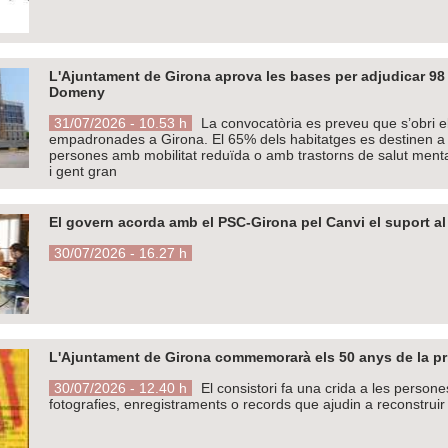
L'Ajuntament de Girona aprova les bases per adjudicar 98 
Domeny
31/07/2026 - 10.53 h
La convocatòria es preveu que s’obri e
empadronades a Girona. El 65% dels habitatges es destinen a j
persones amb mobilitat reduïda o amb trastorns de salut menta
i gent gran
El govern acorda amb el PSC-Girona pel Canvi el suport al
30/07/2026 - 16.27 h
L'Ajuntament de Girona commemorarà els 50 anys de la prim
30/07/2026 - 12.40 h
El consistori fa una crida a les persone
fotografies, enregistraments o records que ajudin a reconstruir