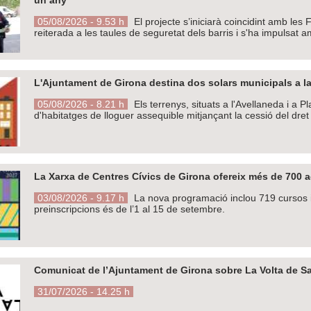
05/08/2026 - 9.53 h
El projecte s’iniciarà coincidint amb les
reiterada a les taules de seguretat dels barris i s'ha impulsat 
L'Ajuntament de Girona destina dos solars municipals a la
05/08/2026 - 8.21 h
Els terrenys, situats a l'Avellaneda i a 
d'habitatges de lloguer assequible mitjançant la cessió del dret
La Xarxa de Centres Cívics de Girona ofereix més de 700 ac
03/08/2026 - 9.17 h
La nova programació inclou 719 cursos i 
preinscripcions és de l’1 al 15 de setembre.
Comunicat de l’Ajuntament de Girona sobre La Volta de Sa
31/07/2026 - 14.25 h