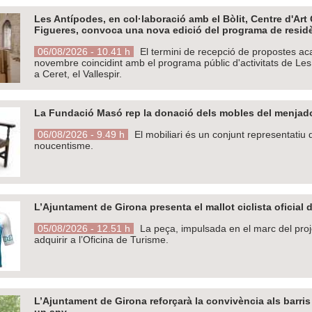
Les Antípodes, en col·laboració amb el Bòlit, Centre d'Ar
Figueres, convoca una nova edició del programa de resid
06/08/2026 - 10.41 h
El termini de recepció de propostes aca
novembre coincidint amb el programa públic d'activitats de Les
a Ceret, el Vallespir.
La Fundació Masó rep la donació dels mobles del menjad
06/08/2026 - 9.49 h
El mobiliari és un conjunt representatiu
noucentisme.
L’Ajuntament de Girona presenta el mallot ciclista oficial d
05/08/2026 - 12.51 h
La peça, impulsada en el marc del proje
adquirir a l’Oficina de Turisme.
L’Ajuntament de Girona reforçarà la convivència als barri
un any