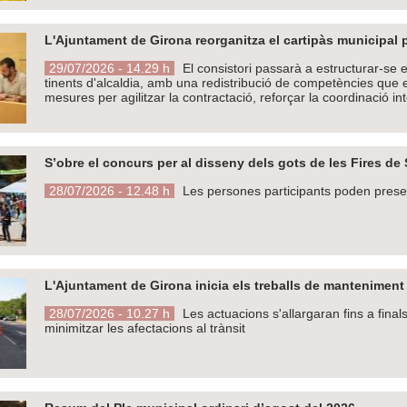
L'Ajuntament de Girona reorganitza el cartipàs municipal pe
29/07/2026 - 14.29 h
El consistori passarà a estructurar-se e
tinents d'alcaldia, amb una redistribució de competències que e
mesures per agilitzar la contractació, reforçar la coordinació inte
S’obre el concurs per al disseny dels gots de les Fires de
28/07/2026 - 12.48 h
Les persones participants poden presen
L'Ajuntament de Girona inicia els treballs de manteniment d
28/07/2026 - 10.27 h
Les actuacions s'allargaran fins a fina
minimitzar les afectacions al trànsit