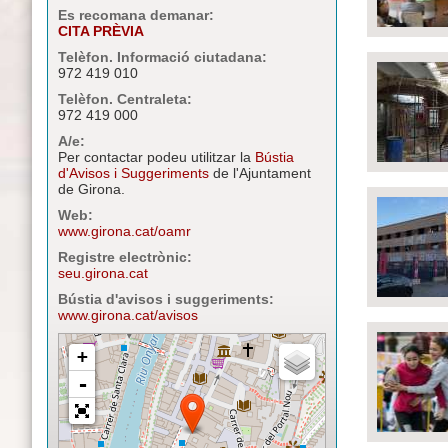
Es recomana demanar:
CITA PRÈVIA
Telèfon. Informació ciutadana:
972 419 010
Telèfon. Centraleta:
972 419 000
A/e:
Per contactar podeu utilitzar la
Bústia
d'Avisos i Suggeriments
de l'Ajuntament
de Girona.
Web:
www.girona.cat/oamr
Registre electrònic:
seu.girona.cat
Bústia d'avisos i suggeriments:
www.girona.cat/avisos