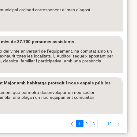
le municipal ordinari corresponent al mes d’agost
i més de 37.700 persones assistents
 del vintè aniversari de l'equipament, ha comptat amb un
aurit totes les localitats. L'Auditori segueix apostant per
clàssica, familiar i participativa, amb una presència
t Major amb habitatge protegit i nous espais públics
ejament que permetrà desenvolupar un nou sector
rambla, una plaça i un nou equipament comunitari
1
2
3
...
10
Pàgina
Pàgina
Pàgina
Pàgines intermèdies U
Pàgina