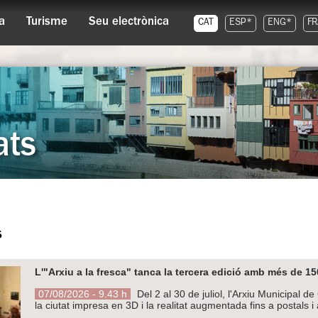
a
Turisme
Seu electrònica
CAT
ESP*
ENG*
FR
ats
s
L'"Arxiu a la fresca" tanca la tercera edició amb més de 15
07/08/2026 - 9.43 h
Del 2 al 30 de juliol, l'Arxiu Municipal 
la ciutat impresa en 3D i la realitat augmentada fins a postals i 