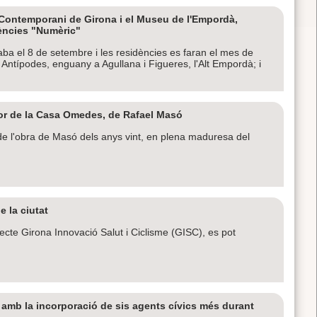
t Contemporani de Girona i el Museu de l'Empordà,
ències "Numèric"
ba el 8 de setembre i les residències es faran el mes de
 Antípodes, enguany a Agullana i Figueres, l'Alt Empordà; i
or de la Casa Omedes, de Rafael Masó
 de l'obra de Masó dels anys vint, en plena maduresa del
e la ciutat
cte Girona Innovació Salut i Ciclisme (GISC), es pot
s amb la incorporació de sis agents cívics més durant