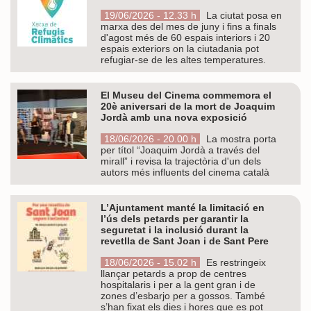
19/06/2026 - 12.33 h
La ciutat posa en
marxa des del mes de juny i fins a finals
d'agost més de 60 espais interiors i 20
espais exteriors on la ciutadania pot
refugiar-se de les altes temperatures.
El Museu del Cinema commemora el
20è aniversari de la mort de Joaquim
Jordà amb una nova exposició
18/06/2026 - 20.00 h
La mostra porta
per títol “Joaquim Jordà a través del
mirall” i revisa la trajectòria d'un dels
autors més influents del cinema català
L’Ajuntament manté la limitació en
l’ús dels petards per garantir la
seguretat i la inclusió durant la
revetlla de Sant Joan i de Sant Pere
18/06/2026 - 15.02 h
Es restringeix
llançar petards a prop de centres
hospitalaris i per a la gent gran i de
zones d’esbarjo per a gossos. També
s’han fixat els dies i hores que es pot