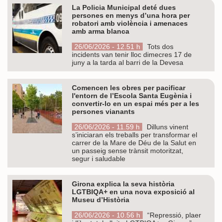
La Policia Municipal deté dues
persones en menys d’una hora per
robatori amb violència i amenaces
amb arma blanca
26/06/2026 - 12.51 h
Tots dos
incidents van tenir lloc dimecres 17 de
juny a la tarda al barri de la Devesa
Comencen les obres per pacificar
l'entorn de l’Escola Santa Eugènia i
convertir-lo en un espai més per a les
persones vianants
26/06/2026 - 11.59 h
Dilluns vinent
s’iniciaran els treballs per transformar el
carrer de la Mare de Déu de la Salut en
un passeig sense trànsit motoritzat,
segur i saludable
Girona explica la seva història
LGTBIQA+ en una nova exposició al
Museu d’Història
26/06/2026 - 10.56 h
“Repressió, plaer