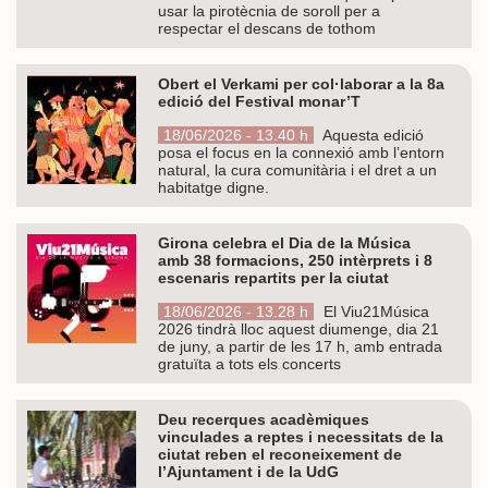
usar la pirotècnia de soroll per a
respectar el descans de tothom
Obert el Verkami per col·laborar a la 8a
edició del Festival monar’T
18/06/2026 - 13.40 h
Aquesta edició
posa el focus en la connexió amb l’entorn
natural, la cura comunitària i el dret a un
habitatge digne.
Girona celebra el Dia de la Música
amb 38 formacions, 250 intèrprets i 8
escenaris repartits per la ciutat
18/06/2026 - 13.28 h
El Viu21Música
2026 tindrà lloc aquest diumenge, dia 21
de juny, a partir de les 17 h, amb entrada
gratuïta a tots els concerts
Deu recerques acadèmiques
vinculades a reptes i necessitats de la
ciutat reben el reconeixement de
l’Ajuntament i de la UdG