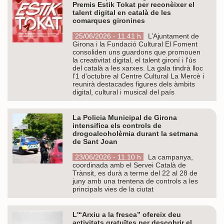
Premis Estik Tokat per reconèixer el
talent digital en català de les
comarques gironines
25/06/2026 - 11.41 h
L’Ajuntament de
Girona i la Fundació Cultural El Foment
consoliden uns guardons que promouen
la creativitat digital, el talent gironí i l'ús
del català a les xarxes. La gala tindrà lloc
l’1 d'octubre al Centre Cultural La Mercè i
reunirà destacades figures dels àmbits
digital, cultural i musical del país
La Policia Municipal de Girona
intensifica els controls de
drogoalcoholèmia durant la setmana
de Sant Joan
23/06/2026 - 11.10 h
La campanya,
coordinada amb el Servei Català de
Trànsit, es durà a terme del 22 al 28 de
juny amb una trentena de controls a les
principals vies de la ciutat
L'“Arxiu a la fresca” ofereix deu
activitats gratuïtes per descobrir el