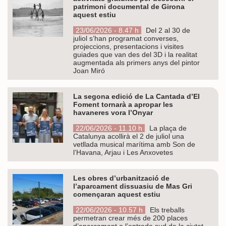
patrimoni documental de Girona
aquest estiu
23/06/2026 - 8.47 h
Del 2 al 30 de
juliol s’han programat converses,
projeccions, presentacions i visites
guiades que van des del 3D i la realitat
augmentada als primers anys del pintor
Joan Miró
La segona edició de La Cantada d’El
Foment tornarà a apropar les
havaneres vora l’Onyar
22/06/2026 - 11.10 h
La plaça de
Catalunya acollirà el 2 de juliol una
vetllada musical marítima amb Son de
l’Havana, Arjau i Les Anxovetes
Les obres d’urbanització de
l’aparcament dissuasiu de Mas Gri
començaran aquest estiu
22/06/2026 - 10.57 h
Els treballs
permetran crear més de 200 places
d’aparcament a l’entrada sud de la ciutat