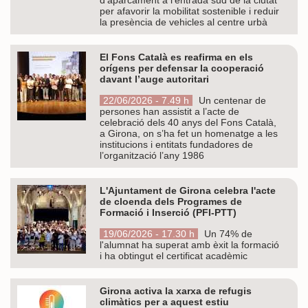
per afavorir la mobilitat sostenible i reduir
la presència de vehicles al centre urbà
El Fons Català es reafirma en els
orígens per defensar la cooperació
davant l’auge autoritari
22/06/2026 - 7.49 h
Un centenar de
persones han assistit a l’acte de
celebració dels 40 anys del Fons Català,
a Girona, on s’ha fet un homenatge a les
institucions i entitats fundadores de
l’organització l’any 1986
L'Ajuntament de Girona celebra l'acte
de cloenda dels Programes de
Formació i Inserció (PFI-PTT)
19/06/2026 - 17.30 h
Un 74% de
l'alumnat ha superat amb èxit la formació
i ha obtingut el certificat acadèmic
Girona activa la xarxa de refugis
climàtics per a aquest estiu