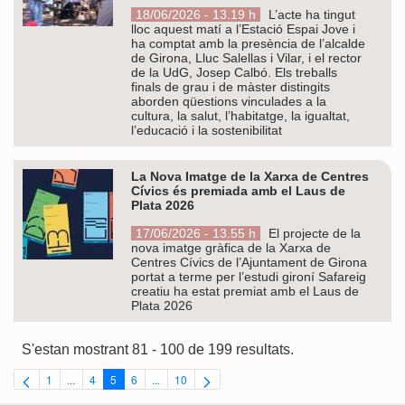
18/06/2026 - 13.19 h
L’acte ha tingut
lloc aquest matí a l’Estació Espai Jove i
ha comptat amb la presència de l’alcalde
de Girona, Lluc Salellas i Vilar, i el rector
de la UdG, Josep Calbó. Els treballs
finals de grau i de màster distingits
aborden qüestions vinculades a la
cultura, la salut, l’habitatge, la igualtat,
l’educació i la sostenibilitat
La Nova Imatge de la Xarxa de Centres
Cívics és premiada amb el Laus de
Plata 2026
17/06/2026 - 13.55 h
El projecte de la
nova imatge gràfica de la Xarxa de
Centres Cívics de l’Ajuntament de Girona
portat a terme per l’estudi gironí Safareig
creatiu ha estat premiat amb el Laus de
Plata 2026
S'estan mostrant 81 - 100 de 199 resultats.
1
...
4
5
6
...
10
Pàgina
Pàgines intermèdies Utilitzeu TAB per navegar.
Pàgina
Pàgina
Pàgina
Pàgines intermèdies Utilitzeu TAB per navegar.
Pàgina