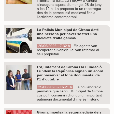
i llibertat: la lluita LGTBIQA+ a Girona”
s’inaugura aquest diumenge, 28 de juny,
a les 12 h. La proposta fa un recorregut
des de la persecució medieval fins a
l’activisme contemporani
La Policia Municipal de Girona deté
una persona per haver sostret una
bicicleta d’alta gamma
26/06/2026 - 7.32 h
Els agents van
recuperar el vehicle i el van retornar al
seu propietari
L’Ajuntament de Girona i la Fundació
Fundem la República signen un acord
per preservar el fons documental de
l’1 d’octubre
25/06/2026 - 16.21 h
La col·laboració
permetrà que l’Arxiu Municipal de Girona
custodiï, conservi i difongui un important
patrimoni documental d'interès històric
Girona impulsa la segona edició dels