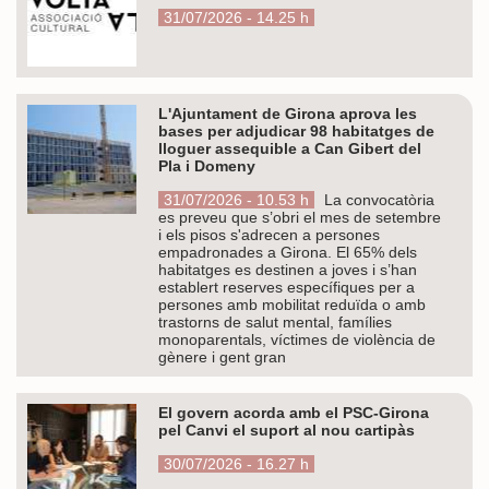
31/07/2026 - 14.25 h
L'Ajuntament de Girona aprova les
bases per adjudicar 98 habitatges de
lloguer assequible a Can Gibert del
Pla i Domeny
31/07/2026 - 10.53 h
La convocatòria
es preveu que s’obri el mes de setembre
i els pisos s'adrecen a persones
empadronades a Girona. El 65% dels
habitatges es destinen a joves i s’han
establert reserves específiques per a
persones amb mobilitat reduïda o amb
trastorns de salut mental, famílies
monoparentals, víctimes de violència de
gènere i gent gran
El govern acorda amb el PSC-Girona
pel Canvi el suport al nou cartipàs
30/07/2026 - 16.27 h