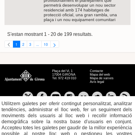
provisionalment el planejament que
permetrà desenvolupar un nou sector
residencial amb 174 habitatges de
protecció oficial, una gran rambla, una
plaça i un nou equipament comunitari
S'estan mostrant 1 - 20 de 199 resultats.
1
2
3
...
10
Pàgina
Pàgina
Pàgina
Pàgines intermèdies Utilitzeu TAB per navegar.
Pàgina
Plaça del Vi, 1
Contacte
17004 GIRONA
Mapa del web
Tel. 972 419 010
Mapa de xarxes
Avís legal
Utilitzem galetes per oferir contingut personalitzat, analitzar
tendències, administrar el lloc web, fer un seguiment dels
moviments dels usuaris al lloc web i recollir informació
demogràfica sobre la nostra base d'usuaris en conjunt.
Accepteu totes les galetes per gaudir de la millor experiència
possible al nostre lloc web o gestioneu les vostres