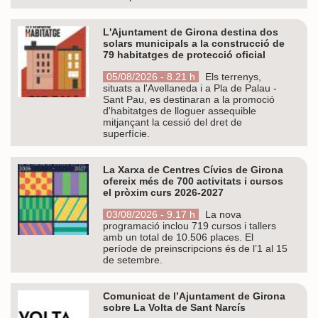
L'Ajuntament de Girona destina dos
solars municipals a la construcció de
79 habitatges de protecció oficial
05/08/2026 - 8.21 h
Els terrenys,
situats a l'Avellaneda i a Pla de Palau -
Sant Pau, es destinaran a la promoció
d'habitatges de lloguer assequible
mitjançant la cessió del dret de
superfície.
La Xarxa de Centres Cívics de Girona
ofereix més de 700 activitats i cursos
el pròxim curs 2026-2027
03/08/2026 - 9.17 h
La nova
programació inclou 719 cursos i tallers
amb un total de 10.506 places. El
període de preinscripcions és de l’1 al 15
de setembre.
Comunicat de l’Ajuntament de Girona
sobre La Volta de Sant Narcís