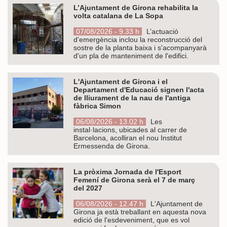
L’Ajuntament de Girona rehabilita la
volta catalana de La Sopa
07/08/2026 - 9.33 h
L’actuació
d'emergència inclou la reconstrucció del
sostre de la planta baixa i s'acompanyarà
d'un pla de manteniment de l'edifici.
L'Ajuntament de Girona i el
Departament d'Educació signen l'acta
de lliurament de la nau de l'antiga
fàbrica Simon
06/08/2026 - 13.02 h
Les
instal·lacions, ubicades al carrer de
Barcelona, acolliran el nou Institut
Ermessenda de Girona.
La pròxima Jornada de l'Esport
Femení de Girona serà el 7 de març
del 2027
06/08/2026 - 12.47 h
L'Ajuntament de
Girona ja està treballant en aquesta nova
edició de l'esdeveniment, que es vol