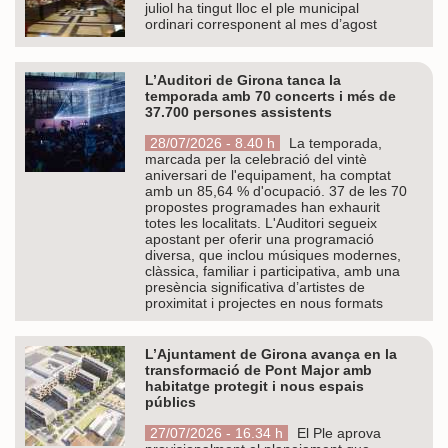
juliol ha tingut lloc el ple municipal
ordinari corresponent al mes d’agost
L’Auditori de Girona tanca la
temporada amb 70 concerts i més de
37.700 persones assistents
28/07/2026 - 8.40 h
La temporada,
marcada per la celebració del vintè
aniversari de l'equipament, ha comptat
amb un 85,64 % d'ocupació. 37 de les 70
propostes programades han exhaurit
totes les localitats. L'Auditori segueix
apostant per oferir una programació
diversa, que inclou músiques modernes,
clàssica, familiar i participativa, amb una
presència significativa d’artistes de
proximitat i projectes en nous formats
L’Ajuntament de Girona avança en la
transformació de Pont Major amb
habitatge protegit i nous espais
públics
27/07/2026 - 16.34 h
El Ple aprova