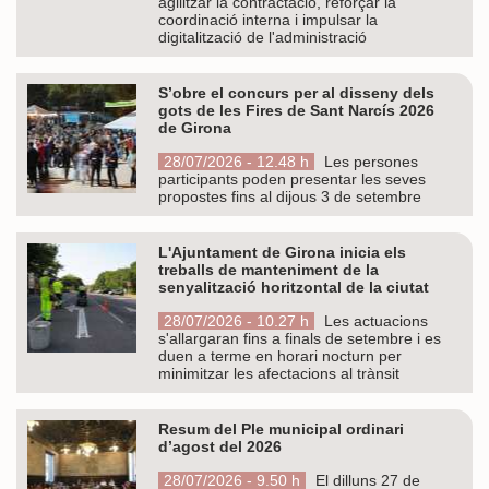
agilitzar la contractació, reforçar la
coordinació interna i impulsar la
digitalització de l'administració
S’obre el concurs per al disseny dels
gots de les Fires de Sant Narcís 2026
de Girona
28/07/2026 - 12.48 h
Les persones
participants poden presentar les seves
propostes fins al dijous 3 de setembre
L'Ajuntament de Girona inicia els
treballs de manteniment de la
senyalització horitzontal de la ciutat
28/07/2026 - 10.27 h
Les actuacions
s'allargaran fins a finals de setembre i es
duen a terme en horari nocturn per
minimitzar les afectacions al trànsit
Resum del Ple municipal ordinari
d’agost del 2026
28/07/2026 - 9.50 h
El dilluns 27 de