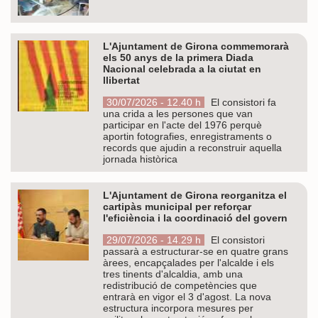
L'Ajuntament de Girona commemorarà
els 50 anys de la primera Diada
Nacional celebrada a la ciutat en
llibertat
30/07/2026 - 12.40 h
El consistori fa
una crida a les persones que van
participar en l'acte del 1976 perquè
aportin fotografies, enregistraments o
records que ajudin a reconstruir aquella
jornada històrica
L'Ajuntament de Girona reorganitza el
cartipàs municipal per reforçar
l'eficiència i la coordinació del govern
29/07/2026 - 14.29 h
El consistori
passarà a estructurar-se en quatre grans
àrees, encapçalades per l'alcalde i els
tres tinents d'alcaldia, amb una
redistribució de competències que
entrarà en vigor el 3 d'agost. La nova
estructura incorpora mesures per