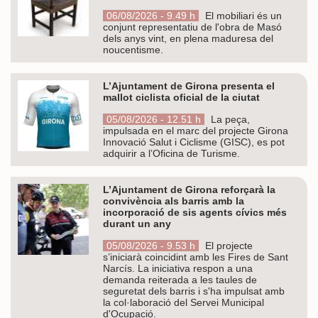
06/08/2026 - 9.49 h
El mobiliari és un
conjunt representatiu de l'obra de Masó
dels anys vint, en plena maduresa del
noucentisme.
L’Ajuntament de Girona presenta el
mallot ciclista oficial de la ciutat
05/08/2026 - 12.51 h
La peça,
impulsada en el marc del projecte Girona
Innovació Salut i Ciclisme (GISC), es pot
adquirir a l’Oficina de Turisme.
L’Ajuntament de Girona reforçarà la
convivència als barris amb la
incorporació de sis agents cívics més
durant un any
05/08/2026 - 9.53 h
El projecte
s’iniciarà coincidint amb les Fires de Sant
Narcís. La iniciativa respon a una
demanda reiterada a les taules de
seguretat dels barris i s'ha impulsat amb
la col·laboració del Servei Municipal
d'Ocupació.