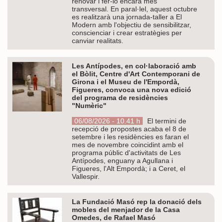
renovar i fer-lo encara més
transversal. En paral·lel, aquest octubre
es realitzarà una jornada-taller a El
Modern amb l'objectiu de sensibilitzar,
conscienciar i crear estratègies per
canviar realitats.
Les Antípodes, en col·laboració amb
el Bòlit, Centre d'Art Contemporani de
Girona i el Museu de l'Empordà,
Figueres, convoca una nova edició
del programa de residències
"Numèric"
06/08/2026 - 10.41 h
El termini de
recepció de propostes acaba el 8 de
setembre i les residències es faran el
mes de novembre coincidint amb el
programa públic d'activitats de Les
Antípodes, enguany a Agullana i
Figueres, l'Alt Empordà; i a Ceret, el
Vallespir.
La Fundació Masó rep la donació dels
mobles del menjador de la Casa
Omedes, de Rafael Masó