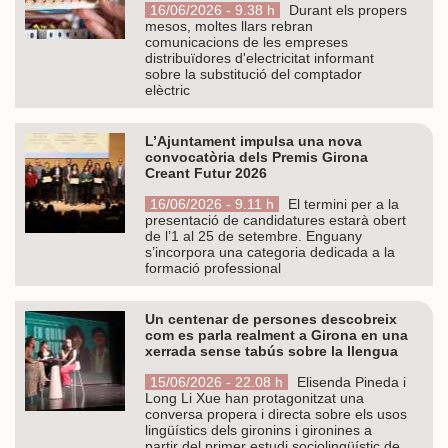
16/06/2026 - 9.38 h
Durant els propers
mesos, moltes llars rebran
comunicacions de les empreses
distribuïdores d'electricitat informant
sobre la substitució del comptador
elèctric
L’Ajuntament impulsa una nova
convocatòria dels Premis Girona
Creant Futur 2026
16/06/2026 - 9.11 h
El termini per a la
presentació de candidatures estarà obert
de l’1 al 25 de setembre. Enguany
s’incorpora una categoria dedicada a la
formació professional
Un centenar de persones descobreix
com es parla realment a Girona en una
xerrada sense tabús sobre la llengua
15/06/2026 - 22.08 h
Elisenda Pineda i
Long Li Xue han protagonitzat una
conversa propera i directa sobre els usos
lingüístics dels gironins i gironines a
partir del primer estudi sociolingüístic de