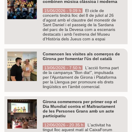
combinen música clàssica i moderna
15/06/2026 - 9.09 h
El cicle de
concerts tindrà lloc del 8 de juliol al 26
d'agost amb el claustre del monestir de
Sant Daniel i el passeig de la Sardana
del parc de la Devesa com a escenaris
destacats i amb l’estrena del Museu
d’Història dels Jueus com a espai
Comencen les visites als comerços de
Girona per fomentar l'ús del català
13/06/2026 - 7.50 h
L'acció forma part
de la campanya "Bon dia!", impulsada
per l'Ajuntament de Girona i Plataforma
per la Llengua per promoure els drets
lingüístics en l'àmbit comercial.
Girona commemora per primer cop el
Dia Mundial contra el Maltractament
de les Persones Grans amb un acte
participatiu
12/06/2026 - 20.35 h
L'activitat ha
tingut lloc aquest matí al CaixaForum