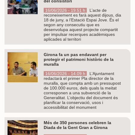
del consistori
16/06/2026 - 19.51 h
L’acte de
reconeixement es farà aquest dijous, dia
18 de juny, a l’Estació Espai Jove. És el
segon any consecutiu que es
desenvolupa aquest projecte compartit
per impulsar recerques acadèmiques
aplicades al territori
Girona fa un pas endavant per
protegir el patrimoni històric de la
muralla
16/06/2026 - 14.09 h
L’Ajuntament
redactarà el primer Pla director de la
muralla, que compta amb un pressupost
de 100.000 euros, dels quals la meitat
corresponen a una subvenció de la
Generalitat. L’objectiu del document és
planificar la conservació, usos i
accessibilitat del monument
Més de 350 persones celebren la
Diada de la Gent Gran a Girona