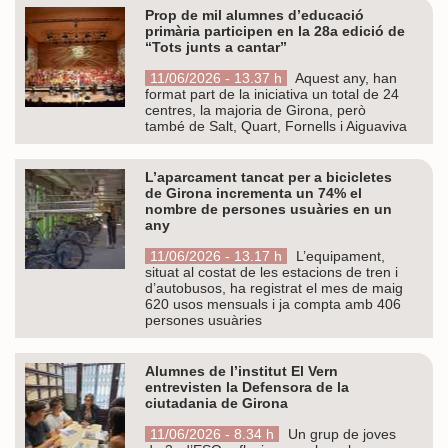
Prop de mil alumnes d’educació
primària participen en la 28a edició de
“Tots junts a cantar”
11/06/2026 - 13.37 h
Aquest any, han
format part de la iniciativa un total de 24
centres, la majoria de Girona, però
també de Salt, Quart, Fornells i Aiguaviva
L’aparcament tancat per a bicicletes
de Girona incrementa un 74% el
nombre de persones usuàries en un
any
11/06/2026 - 13.17 h
L’equipament,
situat al costat de les estacions de tren i
d’autobusos, ha registrat el mes de maig
620 usos mensuals i ja compta amb 406
persones usuàries
Alumnes de l’institut El Vern
entrevisten la Defensora de la
ciutadania de Girona
11/06/2026 - 8.34 h
Un grup de joves