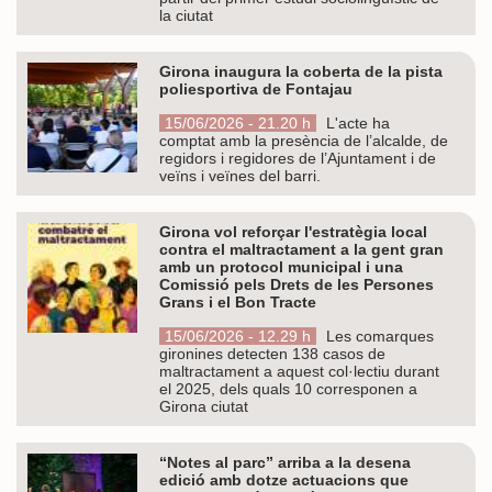
la ciutat
Girona inaugura la coberta de la pista
poliesportiva de Fontajau
15/06/2026 - 21.20 h
L'acte ha
comptat amb la presència de l’alcalde, de
regidors i regidores de l’Ajuntament i de
veïns i veïnes del barri.
Girona vol reforçar l'estratègia local
contra el maltractament a la gent gran
amb un protocol municipal i una
Comissió pels Drets de les Persones
Grans i el Bon Tracte
15/06/2026 - 12.29 h
Les comarques
gironines detecten 138 casos de
maltractament a aquest col·lectiu durant
el 2025, dels quals 10 corresponen a
Girona ciutat
“Notes al parc” arriba a la desena
edició amb dotze actuacions que