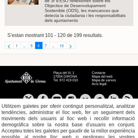
de 3r d’ESO reflexionen sobre els
Objectius de Desenvolupament
Sostenible (ODS), les mancances que
detecta la ciutadania i les responsabilitats
dels ajuntaments
S'estan mostrant 101 - 120 de 199 resultats.
1
...
5
6
7
...
10
Pàgina
Pàgines intermèdies Utilitzeu TAB per navegar.
Pàgina
Pàgina
Pàgina
Pàgines intermèdies Utilitzeu TAB per navegar.
Pàgina
Plaça del Vi, 1
Contacte
17004 GIRONA
Mapa del web
Tel. 972 419 010
Mapa de xarxes
Avís legal
Utilitzem galetes per oferir contingut personalitzat, analitzar
tendències, administrar el lloc web, fer un seguiment dels
moviments dels usuaris al lloc web i recollir informació
demogràfica sobre la nostra base d'usuaris en conjunt.
Accepteu totes les galetes per gaudir de la millor experiència
possible al nostre lloc web o gestioneu les vostres