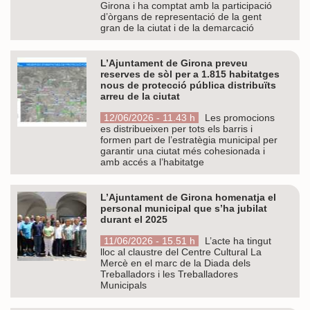
Girona i ha comptat amb la participació
d’òrgans de representació de la gent
gran de la ciutat i de la demarcació
L’Ajuntament de Girona preveu
reserves de sòl per a 1.815 habitatges
nous de protecció pública distribuïts
arreu de la ciutat
12/06/2026 - 11.43 h
Les promocions
es distribueixen per tots els barris i
formen part de l’estratègia municipal per
garantir una ciutat més cohesionada i
amb accés a l’habitatge
L’Ajuntament de Girona homenatja el
personal municipal que s’ha jubilat
durant el 2025
11/06/2026 - 15.51 h
L’acte ha tingut
lloc al claustre del Centre Cultural La
Mercè en el marc de la Diada dels
Treballadors i les Treballadores
Municipals