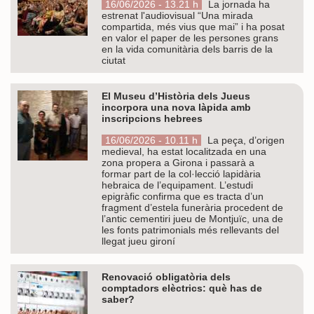
16/06/2026 - 13.21 h
La jornada ha
estrenat l'audiovisual “Una mirada
compartida, més vius que mai” i ha posat
en valor el paper de les persones grans
en la vida comunitària dels barris de la
ciutat
El Museu d’Història dels Jueus
incorpora una nova làpida amb
inscripcions hebrees
16/06/2026 - 10.11 h
La peça, d’origen
medieval, ha estat localitzada en una
zona propera a Girona i passarà a
formar part de la col·lecció lapidària
hebraica de l’equipament. L’estudi
epigràfic confirma que es tracta d’un
fragment d’estela funerària procedent de
l’antic cementiri jueu de Montjuïc, una de
les fonts patrimonials més rellevants del
llegat jueu gironí
Renovació obligatòria dels
comptadors elèctrics: què has de
saber?