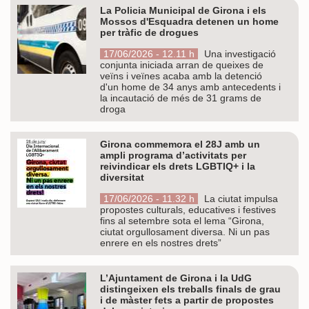
La Policia Municipal de Girona i els
Mossos d'Esquadra detenen un home
per tràfic de drogues
17/06/2026 - 12.11 h
Una investigació
conjunta iniciada arran de queixes de
veïns i veïnes acaba amb la detenció
d'un home de 34 anys amb antecedents i
la incautació de més de 31 grams de
droga
Girona commemora el 28J amb un
ampli programa d’activitats per
reivindicar els drets LGBTIQ+ i la
diversitat
17/06/2026 - 11.32 h
La ciutat impulsa
propostes culturals, educatives i festives
fins al setembre sota el lema “Girona,
ciutat orgullosament diversa. Ni un pas
enrere en els nostres drets”
L’Ajuntament de Girona i la UdG
distingeixen els treballs finals de grau
i de màster fets a partir de propostes