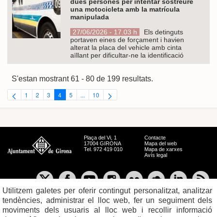
dues persones per intentar sostreure
una motocicleta amb la matrícula
manipulada
27/06/2026 - 17.03 h
Els detinguts
portaven eines de forçament i havien
alterat la placa del vehicle amb cinta
aïllant per dificultar-ne la identificació
S'estan mostrant 61 - 80 de 199 resultats.
1
2
3
4
5
...
10
Pàgina
Pàgina
Pàgina
Pàgina
Pàgina
Pàgines intermèdies Utilitzeu TAB per navegar.
Pàgina
Plaça del Vi, 1
Contacte
17004 GIRONA
Mapa del web
Tel. 972 419 010
Mapa de xarxes
Avís legal
Utilitzem galetes per oferir contingut personalitzat, analitzar
tendències, administrar el lloc web, fer un seguiment dels
moviments dels usuaris al lloc web i recollir informació