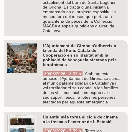
establiment del barri de Santa Eugènia
de Girona. Es tracta d’una iniciativa
emmarcada en el projecte expositiu Un
museu fora del museu que porta una
quarantena de peces de la Col·lecció
MACBA a espais quotidians d’arreu de
Catalunya
L’Ajuntament de Girona s’adhereix a
la crida del Fons Català de
Cooperació en solidaritat amb la
població de Veneçuela afectada pels
terratrèmols
30/06/2026 - 8.07 h
Amb aquesta
adhesió, l’Ajuntament de Girona se suma
al municipalisme solidari de Catalunya i
vol traslladar el seu condol a les famílies
de les víctimes, així com expressar el
seu suport i escalf a totes les persones
afectades per aquesta emergència
Un estiu més torna el cicle de cinema
a la fresca a l’exterior de L’Estació
30/06/2026 - 7.59 h
Totes les