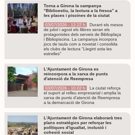
Torna a Girona la campanya
“Biblioestiu, la lectura a la fresca” a
les places i piscines de la ciutat
03/07/2026 - 13.22 h
Durant els mesos
de juliol i agost els llibres seran els
protagonistes dels serveis de Biblioplaça
i Bibliopiscina. La campanya incorpora
jocs de taula com a novetat i consolida
els clubs de lectura "Llegint sota les
estrelles"
L'Ajuntament de Girona es
reincorpora a la xarxa de punts
d'atenció de Reempresa
03/07/2026 - 10.02 h
La ciutat reforça
el suport al relleu empresarial i amplia la
xarxa de punts d'atenció de Reempresa
a la demarcació de Girona
L'Ajuntament de Girona elaborarà tres
plans estratègics per reforçar les
polítiques d'igualtat, inclusió i
cohesió social