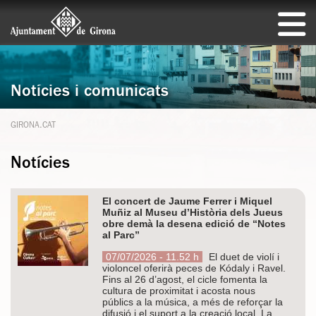
Notícies i comunicats
GIRONA.CAT
Notícies
El concert de Jaume Ferrer i Miquel
Muñiz al Museu d’Història dels Jueus
obre demà la desena edició de “Notes
al Parc”
07/07/2026 - 11.52 h
El duet de violí i
violoncel oferirà peces de Kódaly i Ravel.
Fins al 26 d’agost, el cicle fomenta la
cultura de proximitat i acosta nous
públics a la música, a més de reforçar la
difusió i el suport a la creació local. La