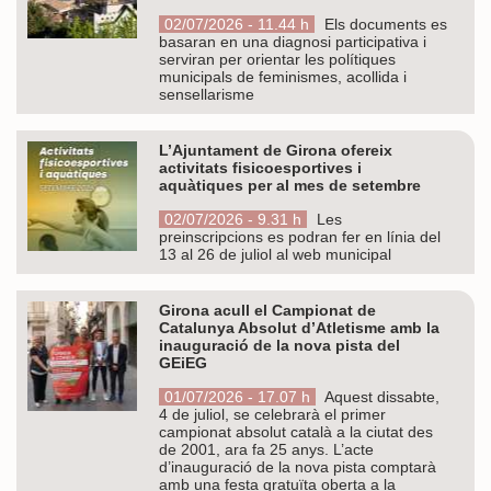
02/07/2026 - 11.44 h
Els documents es
basaran en una diagnosi participativa i
serviran per orientar les polítiques
municipals de feminismes, acollida i
sensellarisme
L’Ajuntament de Girona ofereix
activitats fisicoesportives i
aquàtiques per al mes de setembre
02/07/2026 - 9.31 h
Les
preinscripcions es podran fer en línia del
13 al 26 de juliol al web municipal
Girona acull el Campionat de
Catalunya Absolut d’Atletisme amb la
inauguració de la nova pista del
GEiEG
01/07/2026 - 17.07 h
Aquest dissabte,
4 de juliol, se celebrarà el primer
campionat absolut català a la ciutat des
de 2001, ara fa 25 anys. L’acte
d’inauguració de la nova pista comptarà
amb una festa gratuïta oberta a la