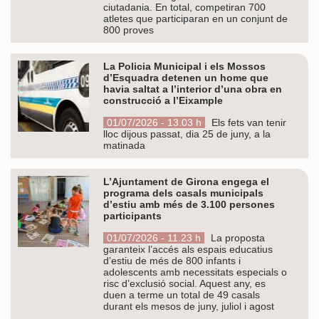
ciutadania. En total, competiran 700
atletes que participaran en un conjunt de
800 proves
La Policia Municipal i els Mossos
d’Esquadra detenen un home que
havia saltat a l’interior d’una obra en
construcció a l’Eixample
01/07/2026 - 13.03 h
Els fets van tenir
lloc dijous passat, dia 25 de juny, a la
matinada
L’Ajuntament de Girona engega el
programa dels casals municipals
d’estiu amb més de 3.100 persones
participants
01/07/2026 - 11.23 h
La proposta
garanteix l’accés als espais educatius
d’estiu de més de 800 infants i
adolescents amb necessitats especials o
risc d’exclusió social. Aquest any, es
duen a terme un total de 49 casals
durant els mesos de juny, juliol i agost