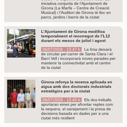
iniciativa conjunta de l’Ajuntament de
Girona (La Marfà – Centre de Creació
Musical) i l’Auditori de Girona té lloc en
parcs, jardins i barris de la ciutat
L’Ajuntament de Girona modifica
temporalment el recorregut de l’L12
durant els mesos de juliol i agost
06/07/2026 - 13.47 h
La línia deixarà
de circular pel carrer de Santa Clara i el
Barri Vell i incorporarà noves parades per
mantenir la connectivitat amb el centre
de la ciutat
Girona reforça la recerca aplicada en
aigua amb dos doctorats industrials
estratègics per a la ciutat
06/07/2026 - 13.43 h
Els dos treballs
aportaran eines per afrontar reptes com
la sequera, el sanejament i la presa de
decisions basada en dades per a una
ciutat més resilient