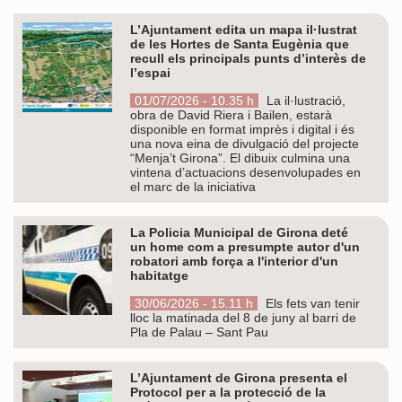
L’Ajuntament edita un mapa il·lustrat
de les Hortes de Santa Eugènia que
recull els principals punts d’interès de
l’espai
01/07/2026 - 10.35 h
La il·lustració,
obra de David Riera i Bailen, estarà
disponible en format imprès i digital i és
una nova eina de divulgació del projecte
“Menja’t Girona”. El dibuix culmina una
vintena d’actuacions desenvolupades en
el marc de la iniciativa
La Policia Municipal de Girona deté
un home com a presumpte autor d'un
robatori amb força a l'interior d'un
habitatge
30/06/2026 - 15.11 h
Els fets van tenir
lloc la matinada del 8 de juny al barri de
Pla de Palau – Sant Pau
L’Ajuntament de Girona presenta el
Protocol per a la protecció de la