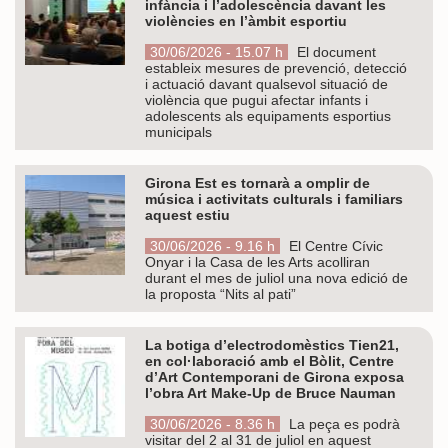
infància i l’adolescència davant les
violències en l’àmbit esportiu
30/06/2026 - 15.07 h
El document
estableix mesures de prevenció, detecció
i actuació davant qualsevol situació de
violència que pugui afectar infants i
adolescents als equipaments esportius
municipals
Girona Est es tornarà a omplir de
música i activitats culturals i familiars
aquest estiu
30/06/2026 - 9.16 h
El Centre Cívic
Onyar i la Casa de les Arts acolliran
durant el mes de juliol una nova edició de
la proposta “Nits al pati”
La botiga d’electrodomèstics Tien21,
en col·laboració amb el Bòlit, Centre
d’Art Contemporani de Girona exposa
l’obra Art Make-Up de Bruce Nauman
30/06/2026 - 8.36 h
La peça es podrà
visitar del 2 al 31 de juliol en aquest