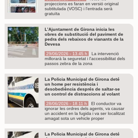
projeccions es faran en versió original
subtitulada (VOSC) i l’entrada serà
gratuïta
L’Ajuntament de Girona inicia les
obres de substitució del paviment de
pedra dels rebaixos de vianants de la
Devesa
29/06/2026 - 13.45 h
La intervenció
millorarà la seguretat i l'accessibilitat dels
passos zebra de la zona
La Policia Municipal de Girona deté
un home per resistència i
desobediència després de saltar-se
un control de distraccions al volant
28/06/2026 - 18.11 h
El conductor va
ignorar les ordres dels agents, va causar
un accident en la fugida i va ser localitzat
amagat sota un vehicle proper
La Policia Municipal de Girona deté