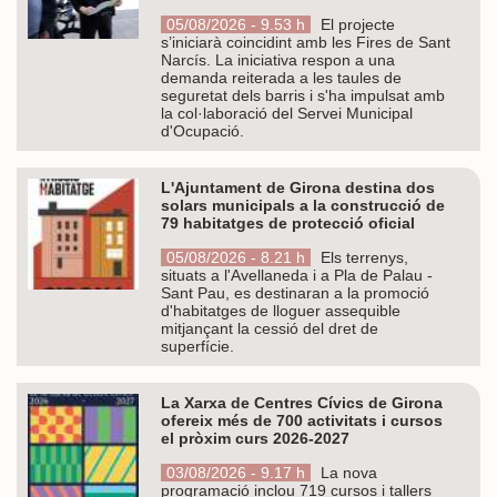
05/08/2026 - 9.53 h
El projecte
s’iniciarà coincidint amb les Fires de Sant
Narcís. La iniciativa respon a una
demanda reiterada a les taules de
seguretat dels barris i s'ha impulsat amb
la col·laboració del Servei Municipal
d'Ocupació.
L'Ajuntament de Girona destina dos
solars municipals a la construcció de
79 habitatges de protecció oficial
05/08/2026 - 8.21 h
Els terrenys,
situats a l'Avellaneda i a Pla de Palau -
Sant Pau, es destinaran a la promoció
d'habitatges de lloguer assequible
mitjançant la cessió del dret de
superfície.
La Xarxa de Centres Cívics de Girona
ofereix més de 700 activitats i cursos
el pròxim curs 2026-2027
03/08/2026 - 9.17 h
La nova
programació inclou 719 cursos i tallers