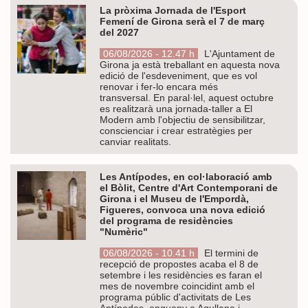
La pròxima Jornada de l'Esport
Femení de Girona serà el 7 de març
del 2027
06/08/2026 - 12.47 h
L'Ajuntament de
Girona ja està treballant en aquesta nova
edició de l'esdeveniment, que es vol
renovar i fer-lo encara més
transversal. En paral·lel, aquest octubre
es realitzarà una jornada-taller a El
Modern amb l'objectiu de sensibilitzar,
conscienciar i crear estratègies per
canviar realitats.
Les Antípodes, en col·laboració amb
el Bòlit, Centre d'Art Contemporani de
Girona i el Museu de l'Empordà,
Figueres, convoca una nova edició
del programa de residències
"Numèric"
06/08/2026 - 10.41 h
El termini de
recepció de propostes acaba el 8 de
setembre i les residències es faran el
mes de novembre coincidint amb el
programa públic d'activitats de Les
Antípodes, enguany a Agullana i