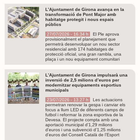
L’Ajuntament de Girona avança en la
transformació de Pont Major amb
habitatge protegit i nous espais
públics
27/07/2026 - 16.34 h
El Ple aprova
provisionalment el planejament que
permetrà desenvolupar un nou sector
residencial amb 174 habitatges de
protecció oficial, una gran rambla, una
plaça i un nou equipament comunitari
L’Ajuntament de Girona impulsarà una
inversió de 2,5 milions d’euros per
modernitzar equipaments esportius
municipals
23/07/2026 - 13.27 h
Les actuacions
permetran renovar la gespa i canviar els
focus a llum LED de diferents camps de
futbol i reformar la zona esportiva de la
Devesa. El projecte compta amb una
aportació municipal d’1,29 milions
d’euros i una subvenció d’1,25 milions
d’euros del Consell Català de l’Esport