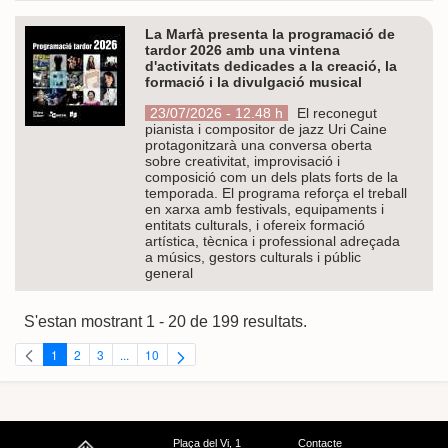
La Marfà presenta la programació de
tardor 2026 amb una vintena
d'activitats dedicades a la creació, la
formació i la divulgació musical
23/07/2026 - 12.48 h
El reconegut
pianista i compositor de jazz Uri Caine
protagonitzarà una conversa oberta
sobre creativitat, improvisació i
composició com un dels plats forts de la
temporada. El programa reforça el treball
en xarxa amb festivals, equipaments i
entitats culturals, i ofereix formació
artística, tècnica i professional adreçada
a músics, gestors culturals i públic
general
S'estan mostrant 1 - 20 de 199 resultats.
1
2
3
...
10
Pàgina
Pàgina
Pàgina
Pàgines intermèdies Utilitzeu TAB per navegar.
Pàgina
Plaça del Vi, 1
Contacte