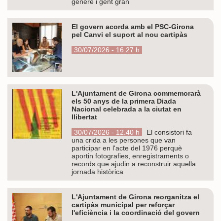
gènere i gent gran
El govern acorda amb el PSC-Girona
pel Canvi el suport al nou cartipàs
30/07/2026 - 16.27 h
L'Ajuntament de Girona commemorarà
els 50 anys de la primera Diada
Nacional celebrada a la ciutat en
llibertat
30/07/2026 - 12.40 h
El consistori fa
una crida a les persones que van
participar en l'acte del 1976 perquè
aportin fotografies, enregistraments o
records que ajudin a reconstruir aquella
jornada històrica
L'Ajuntament de Girona reorganitza el
cartipàs municipal per reforçar
l'eficiència i la coordinació del govern