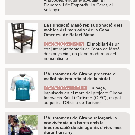
Figueres, l'Alt Empordà; i a Ceret, el
Vallespir.
La Fundació Masó rep la donació dels
mobles del menjador de la Casa
Omedes, de Rafael Masó
06/08/2026 - 9.49 h
El mobiliari és un
conjunt representatiu de l'obra de Masó
dels anys vint, en plena maduresa del
noucentisme.
L’Ajuntament de Girona presenta el
mallot ciclista oficial de la ciutat
05/08/2026 - 12.51 h
La peça,
impulsada en el marc del projecte Girona
Innovació Salut i Ciclisme (GISC), es pot
adquirir a l’Oficina de Turisme.
L’Ajuntament de Girona reforçarà la
convivència als barris amb la
incorporació de sis agents cívics més
durant un any