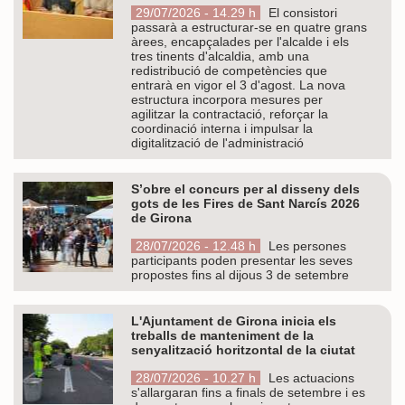
29/07/2026 - 14.29 h
El consistori
passarà a estructurar-se en quatre grans
àrees, encapçalades per l'alcalde i els
tres tinents d'alcaldia, amb una
redistribució de competències que
entrarà en vigor el 3 d'agost. La nova
estructura incorpora mesures per
agilitzar la contractació, reforçar la
coordinació interna i impulsar la
digitalització de l'administració
S’obre el concurs per al disseny dels
gots de les Fires de Sant Narcís 2026
de Girona
28/07/2026 - 12.48 h
Les persones
participants poden presentar les seves
propostes fins al dijous 3 de setembre
L'Ajuntament de Girona inicia els
treballs de manteniment de la
senyalització horitzontal de la ciutat
28/07/2026 - 10.27 h
Les actuacions
s'allargaran fins a finals de setembre i es