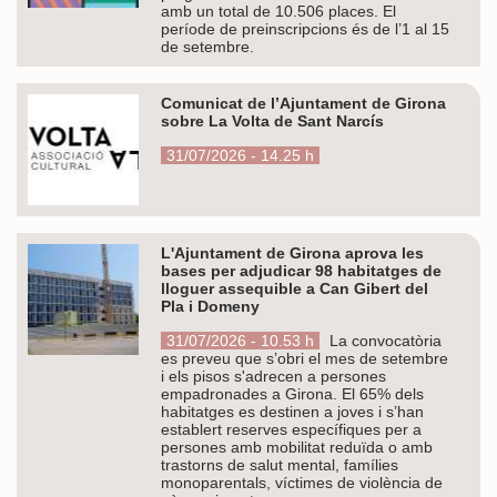
amb un total de 10.506 places. El
període de preinscripcions és de l’1 al 15
de setembre.
Comunicat de l’Ajuntament de Girona
sobre La Volta de Sant Narcís
31/07/2026 - 14.25 h
L'Ajuntament de Girona aprova les
bases per adjudicar 98 habitatges de
lloguer assequible a Can Gibert del
Pla i Domeny
31/07/2026 - 10.53 h
La convocatòria
es preveu que s’obri el mes de setembre
i els pisos s'adrecen a persones
empadronades a Girona. El 65% dels
habitatges es destinen a joves i s’han
establert reserves específiques per a
persones amb mobilitat reduïda o amb
trastorns de salut mental, famílies
monoparentals, víctimes de violència de