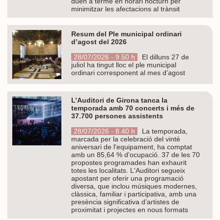
duen a terme en horari nocturn per
minimitzar les afectacions al trànsit
Resum del Ple municipal ordinari
d’agost del 2026
28/07/2026 - 9.50 h
El dilluns 27 de
juliol ha tingut lloc el ple municipal
ordinari corresponent al mes d’agost
L’Auditori de Girona tanca la
temporada amb 70 concerts i més de
37.700 persones assistents
28/07/2026 - 8.40 h
La temporada,
marcada per la celebració del vintè
aniversari de l'equipament, ha comptat
amb un 85,64 % d'ocupació. 37 de les 70
propostes programades han exhaurit
totes les localitats. L'Auditori segueix
apostant per oferir una programació
diversa, que inclou músiques modernes,
clàssica, familiar i participativa, amb una
presència significativa d’artistes de
proximitat i projectes en nous formats