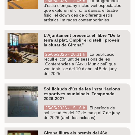
26/05/2026 - 12.05 h
La programació
d’estiu d’enguany inclou vuit espectacles
que exploren el circ, la dansa, el teatre
físic i el clown des de diferents estils
artístics i mirades contemporànies
L’Ajuntament presenta el llibre “De la
terra al plat. Omplir el cistell i proveir
la ciutat de Girona”
25/05/2026 - 20.31 h
La publicació
recull el conjunt de sessions de les
“Conferències a l’Arxiu Municipal” que
van tenir lloc del 10 d’abril al 5 de juny
del 2025
Sol·licituds d’ús de les instal·lacions
esportives municipals. Temporada
2026-2027
25/05/2026 - 15.16 h
El període de
sol·licitud és del 27 de maig al 7 de juny
de 2026 (ambdós inclosos).
Girona lliura els premis del 46è