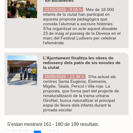
“En Bufalletres”
21/05/2026 - 9.05 h
Més de 18.000
infants de la ciutat han participat en
aquesta proposta pedagògica que
convida l’alumnat a escriure històries.
S’ha organitzat un acte aquest dissabte
23 de maig al passeig de la Devesa en el
marc del Festival Ludivers per celebrar
l’efemèride
L’Ajuntament finalitza les obres de
redisseny dels patis de sis escoles de
la ciutat
20/05/2026 - 13.38 h
S’ha actuat als
centres Santa Eugènia, Eiximenis,
Migdia, Taialà, Pericot i Vila-roja. La
proposta, que forma part del projecte de
renaturalització de la trama urbana
GiroNat, busca naturalitzar el principal
espai de lleure dels infants durant la
jornada escolar
S'estan mostrant 161 - 180 de 199 resultats.