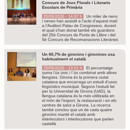
Concurs de Jocs Florals i Literaris
Escolars de Primària
25/05/2026 - 14.07 h
Un miler de nens
i nenes han assistit a l’acte d’aquest matí
a l’Auditori Palau de Congressos, durant
el qual s’han donat també els guardons
del 25è Concurs de Punts de Llibre i del
5è Concurs de Recomanacions Literàries
Un 60,7% de gironins i gironines usa
habitualment el català
25/05/2026 - 13.52 h
El percentatge
suma l’ús únic i l´ús combinat amb altres
llengües. Girona és la primera ciutat
catalana que encarrega un estudi d’usos
lingüístics municipal. Segons l’estudi fet
per la Universitat de Girona (UdG), la
llengua catalana és la més utilitzada en
el món de l’esport, la restauració i en els
centres de salut a Girona. La recerca
també conclou que un de cada quatre
gironins manté el català amb
interlocutors i interlocutores que parlen
castellà