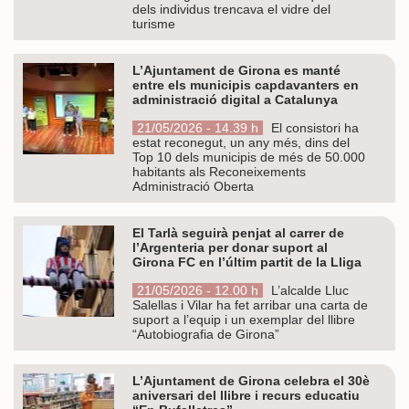
dels individus trencava el vidre del
turisme
L’Ajuntament de Girona es manté
entre els municipis capdavanters en
administració digital a Catalunya
21/05/2026 - 14.39 h
El consistori ha
estat reconegut, un any més, dins del
Top 10 dels municipis de més de 50.000
habitants als Reconeixements
Administració Oberta
El Tarlà seguirà penjat al carrer de
l’Argenteria per donar suport al
Girona FC en l’últim partit de la Lliga
21/05/2026 - 12.00 h
L’alcalde Lluc
Salellas i Vilar ha fet arribar una carta de
suport a l’equip i un exemplar del llibre
“Autobiografia de Girona”
L’Ajuntament de Girona celebra el 30è
aniversari del llibre i recurs educatiu