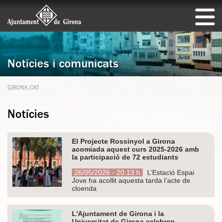
Notícies i comunicats
GIRONA.CAT
Notícies
El Projecte Rossinyol a Girona
acomiada aquest curs 2025-2026 amb
la participació de 72 estudiants
26/05/2026 - 20.13 h
L’Estació Espai
Jove ha acollit aquesta tarda l’acte de
cloenda
L'Ajuntament de Girona i la
Universitat de Girona celebren