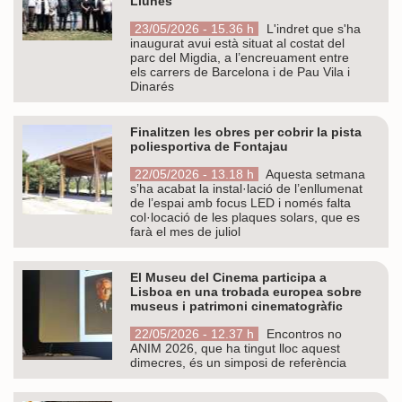
Llunes
23/05/2026 - 15.36 h
L'indret que s'ha
inaugurat avui està situat al costat del
parc del Migdia, a l’encreuament entre
els carrers de Barcelona i de Pau Vila i
Dinarés
Finalitzen les obres per cobrir la pista
poliesportiva de Fontajau
22/05/2026 - 13.18 h
Aquesta setmana
s’ha acabat la instal·lació de l’enllumenat
de l’espai amb focus LED i només falta
col·locació de les plaques solars, que es
farà el mes de juliol
El Museu del Cinema participa a
Lisboa en una trobada europea sobre
museus i patrimoni cinematogràfic
22/05/2026 - 12.37 h
Encontros no
ANIM 2026, que ha tingut lloc aquest
dimecres, és un simposi de referència