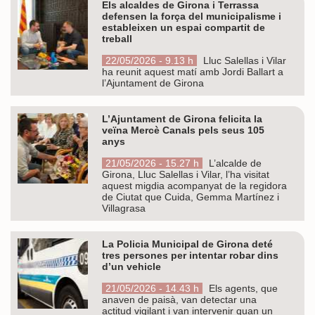
Els alcaldes de Girona i Terrassa
defensen la força del municipalisme i
estableixen un espai compartit de
treball
22/05/2026 - 9.13 h
Lluc Salellas i Vilar
ha reunit aquest matí amb Jordi Ballart a
l’Ajuntament de Girona
L’Ajuntament de Girona felicita la
veïna Mercè Canals pels seus 105
anys
21/05/2026 - 15.27 h
L’alcalde de
Girona, Lluc Salellas i Vilar, l’ha visitat
aquest migdia acompanyat de la regidora
de Ciutat que Cuida, Gemma Martínez i
Villagrasa
La Policia Municipal de Girona deté
tres persones per intentar robar dins
d’un vehicle
21/05/2026 - 14.43 h
Els agents, que
anaven de paisà, van detectar una
actitud vigilant i van intervenir quan un