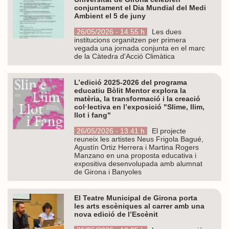
conjuntament el Dia Mundial del Medi
Ambient el 5 de juny
26/05/2026 - 14.55 h
Les dues
institucions organitzen per primera
vegada una jornada conjunta en el marc
de la Càtedra d'Acció Climàtica
L’edició 2025-2026 del programa
educatiu Bòlit Mentor explora la
matèria, la transformació i la creació
col·lectiva en l’exposició "Slime, llim,
llot i fang"
26/05/2026 - 13.41 h
El projecte
reuneix les artistes Neus Frigola Bagué,
Agustín Ortiz Herrera i Martina Rogers
Manzano en una proposta educativa i
expositiva desenvolupada amb alumnat
de Girona i Banyoles
El Teatre Municipal de Girona porta
les arts escèniques al carrer amb una
nova edició de l’Escènit