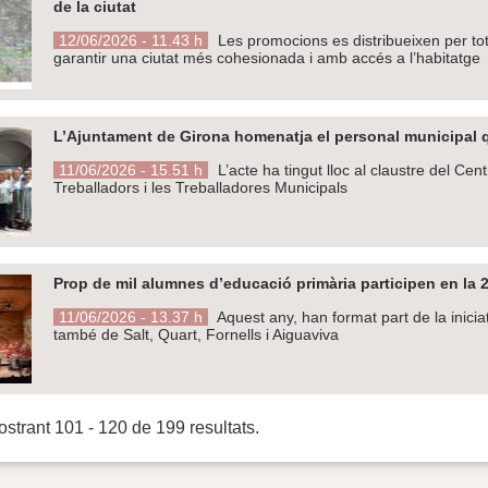
de la ciutat
12/06/2026 - 11.43 h
Les promocions es distribueixen per tots
garantir una ciutat més cohesionada i amb accés a l’habitatge
L’Ajuntament de Girona homenatja el personal municipal qu
11/06/2026 - 15.51 h
L’acte ha tingut lloc al claustre del Ce
Treballadors i les Treballadores Municipals
Prop de mil alumnes d’educació primària participen en la 2
11/06/2026 - 13.37 h
Aquest any, han format part de la inicia
també de Salt, Quart, Fornells i Aiguaviva
strant 101 - 120 de 199 resultats.