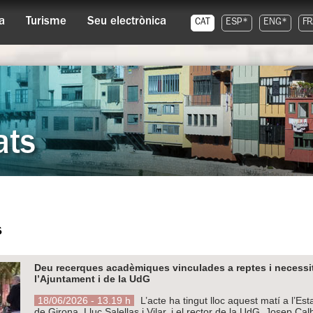
a
Turisme
Seu electrònica
CAT
ESP*
ENG*
FR
ats
s
Deu recerques acadèmiques vinculades a reptes i necessit
l’Ajuntament i de la UdG
18/06/2026 - 13.19 h
L’acte ha tingut lloc aquest matí a l’Es
de Girona, Lluc Salellas i Vilar, i el rector de la UdG, Josep Cal