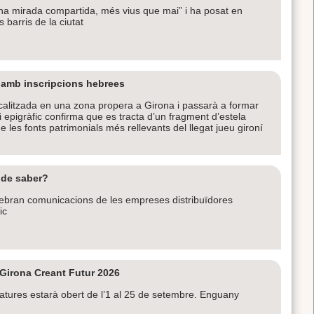
Una mirada compartida, més vius que mai” i ha posat en
 barris de la ciutat
 amb inscripcions hebrees
ocalitzada en una zona propera a Girona i passarà a formar
di epigràfic confirma que es tracta d’un fragment d’estela
e les fonts patrimonials més rellevants del llegat jueu gironí
 de saber?
rebran comunicacions de les empreses distribuïdores
ic
Girona Creant Futur 2026
datures estarà obert de l’1 al 25 de setembre. Enguany