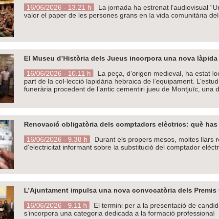
16/06/2026 - 13.21 h
La jornada ha estrenat l'audiovisual “
valor el paper de les persones grans en la vida comunitària dels
El Museu d’Història dels Jueus incorpora una nova làpida
16/06/2026 - 10.11 h
La peça, d’origen medieval, ha estat l
part de la col·lecció lapidària hebraica de l’equipament. L’estu
funerària procedent de l’antic cementiri jueu de Montjuïc, una d
Renovació obligatòria dels comptadors elèctrics: què has
16/06/2026 - 9.38 h
Durant els propers mesos, moltes llars 
d'electricitat informant sobre la substitució del comptador elèctr
L’Ajuntament impulsa una nova convocatòria dels Premis 
16/06/2026 - 9.11 h
El termini per a la presentació de candi
s’incorpora una categoria dedicada a la formació professional