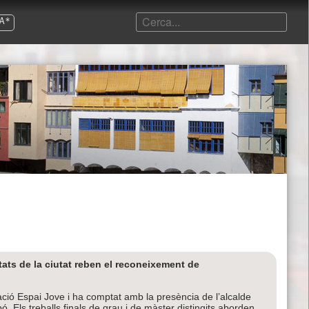
A*
ats de la ciutat reben el reconeixement de
tació Espai Jove i ha comptat amb la presència de l’alcalde
bó. Els treballs finals de grau i de màster distingits aborden