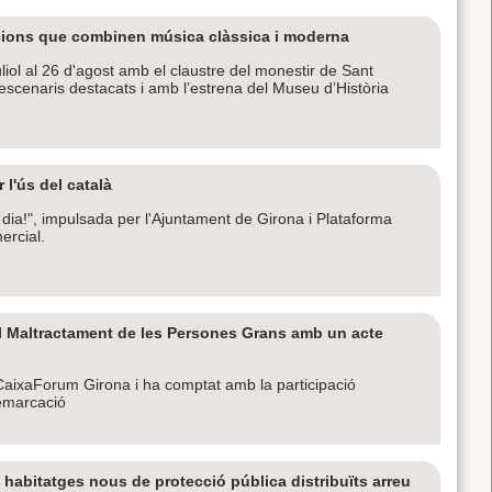
acions que combinen música clàssica i moderna
juliol al 26 d'agost amb el claustre del monestir de Sant
escenaris destacats i amb l’estrena del Museu d’Història
l'ús del català
dia!", impulsada per l'Ajuntament de Girona i Plataforma
ercial.
l Maltractament de les Persones Grans amb un acte
l CaixaForum Girona i ha comptat amb la participació
demarcació
 habitatges nous de protecció pública distribuïts arreu