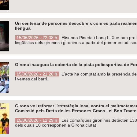
Un centenar de persones descobreix com es parla realmen
llengua
15/06/2026 - 22.08 h
Elisenda Pineda i Long Li Xue han prot
lingüístics dels gironins i gironines a partir del primer estudi soc
Girona inaugura la coberta de la pista poliesportiva de Fo
15/06/2026 - 21.20 h
L'acte ha comptat amb la presència de l
i veïnes del barri.
Girona vol reforçar l'estratègia local contra el maltractam
Comissió pels Drets de les Persones Grans i el Bon Tracte
15/06/2026 - 12.29 h
Les comarques gironines detecten 138 c
dels quals 10 corresponen a Girona ciutat