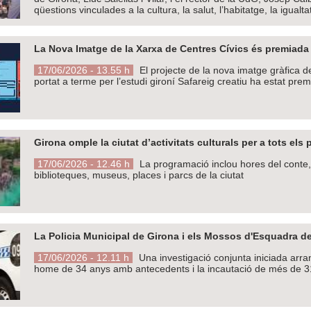
qüestions vinculades a la cultura, la salut, l’habitatge, la igualtat
La Nova Imatge de la Xarxa de Centres Cívics és premiada
17/06/2026 - 13.55 h
El projecte de la nova imatge gràfica d
portat a terme per l’estudi gironí Safareig creatiu ha estat pr
Girona omple la ciutat d’activitats culturals per a tots els 
17/06/2026 - 12.46 h
La programació inclou hores del conte, es
biblioteques, museus, places i parcs de la ciutat
La Policia Municipal de Girona i els Mossos d'Esquadra d
17/06/2026 - 12.11 h
Una investigació conjunta iniciada arra
home de 34 anys amb antecedents i la incautació de més de 