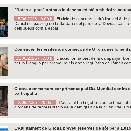
“Notes al parc” arriba a la desena edició amb dotze actu
15/06/2026 - 9.09 h
El cicle de concerts tindrà lloc del 8 de 
Daniel i el passeig de la Sardana del parc de la Devesa com a 
dels Jueus com a espai
Comencen les visites als comerços de Girona per fomentar 
13/06/2026 - 7.50 h
L'acció forma part de la campanya "Bon 
per la Llengua per promoure els drets lingüístics en l'àmbit com
Girona commemora per primer cop el Dia Mundial contra e
participatiu
12/06/2026 - 20.35 h
L'activitat ha tingut lloc aquest matí a
d’òrgans de representació de la gent gran de la ciutat i de la 
L’Ajuntament de Girona preveu reserves de sòl per a 1.815