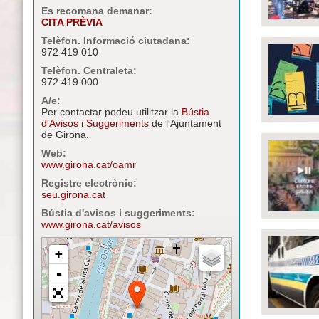
Es recomana demanar:
CITA PRÈVIA
Telèfon. Informació ciutadana:
972 419 010
Telèfon. Centraleta:
972 419 000
A/e:
Per contactar podeu utilitzar la
Bústia
d'Avisos i Suggeriments
de l'Ajuntament
de Girona.
Web:
www.girona.cat/oamr
Registre electrònic:
seu.girona.cat
Bústia d'avisos i suggeriments:
www.girona.cat/avisos