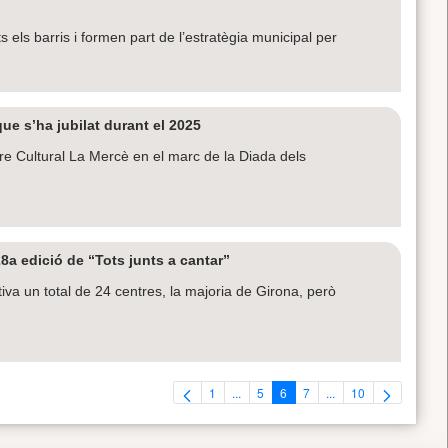
 els barris i formen part de l’estratègia municipal per
e s’ha jubilat durant el 2025
ntre Cultural La Mercè en el marc de la Diada dels
8a edició de “Tots junts a cantar”
tiva un total de 24 centres, la majoria de Girona, però
1
...
5
6
7
...
10
Pàgina
Pàgines intermèdies Utilitzeu TAB per 
Pàgina
Pàgina
Pàgina
Pàgines intermèdies U
Pàgina