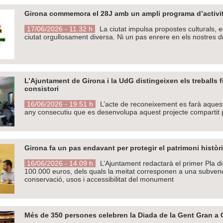
Girona commemora el 28J amb un ampli programa d’activitat
17/06/2026 - 11.32 h
La ciutat impulsa propostes culturals, e
ciutat orgullosament diversa. Ni un pas enrere en els nostres d
L’Ajuntament de Girona i la UdG distingeixen els treballs f
consistori
16/06/2026 - 19.51 h
L’acte de reconeixement es farà aquest 
any consecutiu que es desenvolupa aquest projecte compartit p
Girona fa un pas endavant per protegir el patrimoni històri
16/06/2026 - 14.09 h
L’Ajuntament redactarà el primer Pla d
100.000 euros, dels quals la meitat corresponen a una subvenció
conservació, usos i accessibilitat del monument
Més de 350 persones celebren la Diada de la Gent Gran a 