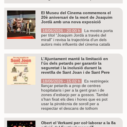
El Museu del Cinema commemora el
20è aniversari de la mort de Joaquim
Jordà amb una nova exposició
18/06/2026 - 20.00 h
La mostra porta
per títol “Joaquim Jordà a través del
mirall” i revisa la trajectòria d'un dels
autors més influents del cinema català
L’Ajuntament manté la limitació en
l’ús dels petards per garantir la
seguretat i la inclusió durant la
revetlla de Sant Joan i de Sant Pere
18/06/2026 - 15.02 h
Es restringeix
llançar petards a prop de centres
hospitalaris i per a la gent gran i de
zones d’esbarjo per a gossos. També
s’han fixat els dies i hores que es pot
usar la pirotècnia de soroll per a
respectar el descans de tothom
Obert el Verkami per col·laborar a la 8a