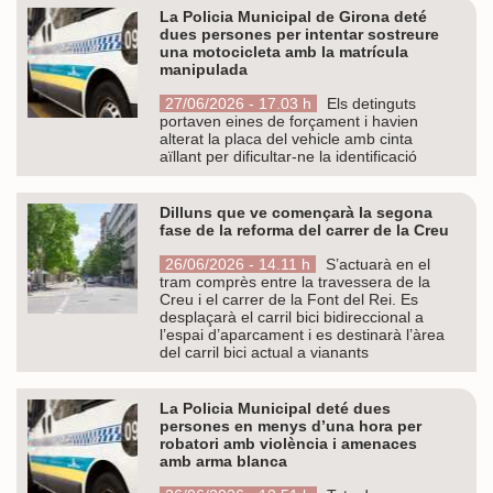
La Policia Municipal de Girona deté
dues persones per intentar sostreure
una motocicleta amb la matrícula
manipulada
27/06/2026 - 17.03 h
Els detinguts
portaven eines de forçament i havien
alterat la placa del vehicle amb cinta
aïllant per dificultar-ne la identificació
Dilluns que ve començarà la segona
fase de la reforma del carrer de la Creu
26/06/2026 - 14.11 h
S’actuarà en el
tram comprès entre la travessera de la
Creu i el carrer de la Font del Rei. Es
desplaçarà el carril bici bidireccional a
l’espai d’aparcament i es destinarà l’àrea
del carril bici actual a vianants
La Policia Municipal deté dues
persones en menys d’una hora per
robatori amb violència i amenaces
amb arma blanca