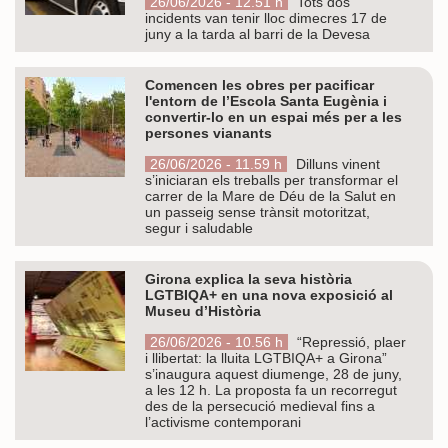
26/06/2026 - 12.51 h
Tots dos
incidents van tenir lloc dimecres 17 de
juny a la tarda al barri de la Devesa
Comencen les obres per pacificar
l'entorn de l’Escola Santa Eugènia i
convertir-lo en un espai més per a les
persones vianants
26/06/2026 - 11.59 h
Dilluns vinent
s’iniciaran els treballs per transformar el
carrer de la Mare de Déu de la Salut en
un passeig sense trànsit motoritzat,
segur i saludable
Girona explica la seva història
LGTBIQA+ en una nova exposició al
Museu d’Història
26/06/2026 - 10.56 h
“Repressió, plaer
i llibertat: la lluita LGTBIQA+ a Girona”
s’inaugura aquest diumenge, 28 de juny,
a les 12 h. La proposta fa un recorregut
des de la persecució medieval fins a
l’activisme contemporani