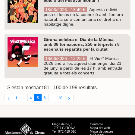
edició del Festival monar’T
18/06/2026 - 13.40 h
Aquesta edició
posa el focus en la connexió amb l’entorn
natural, la cura comunitària i el dret a un
habitatge digne.
Girona celebra el Dia de la Música
amb 38 formacions, 250 intèrprets i 8
escenaris repartits per la ciutat
18/06/2026 - 13.28 h
El Viu21Música
2026 tindrà lloc aquest diumenge, dia 21
de juny, a partir de les 17 h, amb entrada
gratuïta a tots els concerts
S'estan mostrant 81 - 100 de 199 resultats.
1
...
4
5
6
...
10
Pàgina
Pàgines intermèdies Utilitzeu TAB per navegar.
Pàgina
Pàgina
Pàgina
Pàgines intermèdies Utilitzeu TAB per navegar.
Pàgina
Plaça del Vi, 1
Contacte
17004 GIRONA
Mapa del web
Tel. 972 419 010
Mapa de xarxes