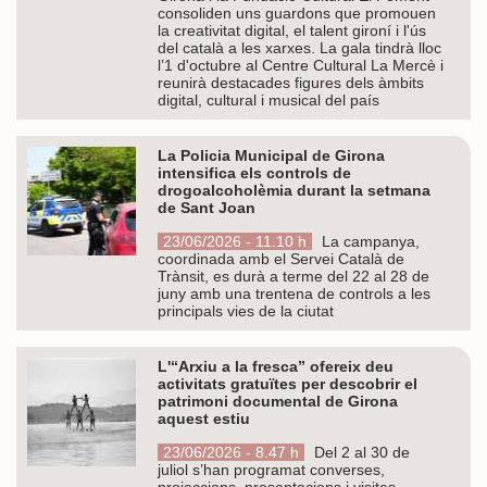
consoliden uns guardons que promouen
la creativitat digital, el talent gironí i l'ús
del català a les xarxes. La gala tindrà lloc
l’1 d'octubre al Centre Cultural La Mercè i
reunirà destacades figures dels àmbits
digital, cultural i musical del país
La Policia Municipal de Girona
intensifica els controls de
drogoalcoholèmia durant la setmana
de Sant Joan
23/06/2026 - 11.10 h
La campanya,
coordinada amb el Servei Català de
Trànsit, es durà a terme del 22 al 28 de
juny amb una trentena de controls a les
principals vies de la ciutat
L'“Arxiu a la fresca” ofereix deu
activitats gratuïtes per descobrir el
patrimoni documental de Girona
aquest estiu
23/06/2026 - 8.47 h
Del 2 al 30 de
juliol s’han programat converses,
projeccions, presentacions i visites