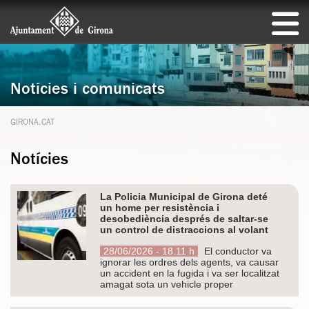
Notícies i comunicats
GIRONA.CAT
Notícies
La Policia Municipal de Girona deté
un home per resistència i
desobediència després de saltar-se
un control de distraccions al volant
28/06/2026 - 18.11 h
El conductor va
ignorar les ordres dels agents, va causar
un accident en la fugida i va ser localitzat
amagat sota un vehicle proper