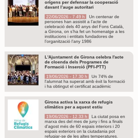
orígens per defensar la cooperació
davant l’auge autoritari
22/06/2026 - 7.49 h
Un centenar de
persones han assistit a l’acte de
celebració dels 40 anys del Fons Català,
a Girona, on s’ha fet un homenatge a les
institucions i entitats fundadores de
l’organització l’any 1986
L'Ajuntament de Girona celebra l'acte
de cloenda dels Programes de
Formació i Inserció (PFI-PTT)
19/06/2026 - 17.30 h
Un 74% de
l'alumnat ha superat amb èxit la formació
i ha obtingut el certificat acadèmic
Girona activa la xarxa de refugis
climàtics per a aquest estiu
19/06/2026 - 12.33 h
La ciutat posa en
marxa des del mes de juny i fins a finals
d'agost més de 60 espais interiors i 20
espais exteriors on la ciutadania pot
refugiar-se de les altes temperatures.