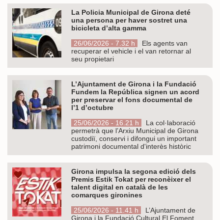
La Policia Municipal de Girona deté
una persona per haver sostret una
bicicleta d’alta gamma
26/06/2026 - 7.32 h
Els agents van
recuperar el vehicle i el van retornar al
seu propietari
L’Ajuntament de Girona i la Fundació
Fundem la República signen un acord
per preservar el fons documental de
l’1 d’octubre
25/06/2026 - 16.21 h
La col·laboració
permetrà que l’Arxiu Municipal de Girona
custodiï, conservi i difongui un important
patrimoni documental d'interès històric
Girona impulsa la segona edició dels
Premis Estik Tokat per reconèixer el
talent digital en català de les
comarques gironines
25/06/2026 - 11.41 h
L’Ajuntament de
Girona i la Fundació Cultural El Foment