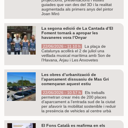
guiades que van des del 3D i la realitat
augmentada als primers anys del pintor
Joan Miró
La segona edició de La Cantada d’El
Foment tornarà a apropar les
havaneres vora l’Onyar
22/06/2026 - 11.10 h
La plaça de
Catalunya acollirà el 2 de juliol una
vetllada musical marítima amb Son de
l’Havana, Arjau i Les Anxovetes
Les obres d’urbanització de
l’aparcament dissuasiu de Mas Gri
començaran aquest estiu
22/06/2026 - 10.57 h
Els treballs
permetran crear més de 200 places
d’aparcament a l’entrada sud de la ciutat
per afavorir la mobilitat sostenible i reduir
la presència de vehicles al centre urbà
El Fons Català es reafirma en els