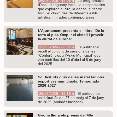
26/05/2026 - 12.05 h
La programació
d’estiu d’enguany inclou vuit espectacles
que exploren el circ, la dansa, el teatre
físic i el clown des de diferents estils
artístics i mirades contemporànies
L’Ajuntament presenta el llibre “De la
terra al plat. Omplir el cistell i proveir
la ciutat de Girona”
25/05/2026 - 20.31 h
La publicació
recull el conjunt de sessions de les
“Conferències a l’Arxiu Municipal” que
van tenir lloc del 10 d’abril al 5 de juny
del 2025
Sol·licituds d’ús de les instal·lacions
esportives municipals. Temporada
2026-2027
25/05/2026 - 15.16 h
El període de
sol·licitud és del 27 de maig al 7 de juny
de 2026 (ambdós inclosos).
Girona lliura els premis del 46è