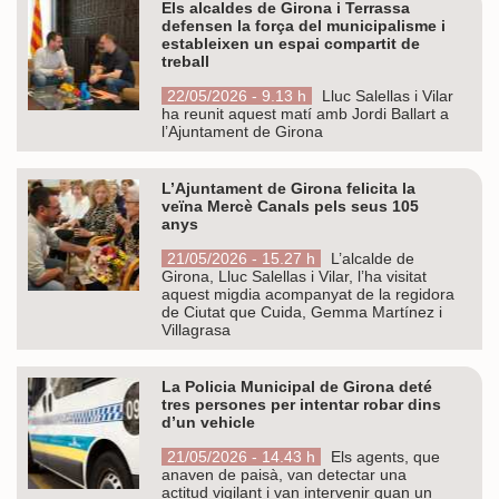
Els alcaldes de Girona i Terrassa
defensen la força del municipalisme i
estableixen un espai compartit de
treball
22/05/2026 - 9.13 h
Lluc Salellas i Vilar
ha reunit aquest matí amb Jordi Ballart a
l’Ajuntament de Girona
L’Ajuntament de Girona felicita la
veïna Mercè Canals pels seus 105
anys
21/05/2026 - 15.27 h
L’alcalde de
Girona, Lluc Salellas i Vilar, l’ha visitat
aquest migdia acompanyat de la regidora
de Ciutat que Cuida, Gemma Martínez i
Villagrasa
La Policia Municipal de Girona deté
tres persones per intentar robar dins
d’un vehicle
21/05/2026 - 14.43 h
Els agents, que
anaven de paisà, van detectar una
actitud vigilant i van intervenir quan un