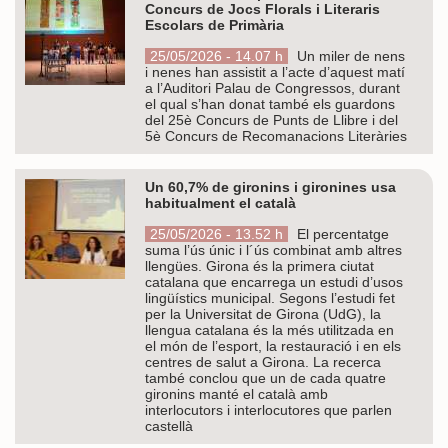
Concurs de Jocs Florals i Literaris
Escolars de Primària
25/05/2026 - 14.07 h
Un miler de nens
i nenes han assistit a l’acte d’aquest matí
a l’Auditori Palau de Congressos, durant
el qual s’han donat també els guardons
del 25è Concurs de Punts de Llibre i del
5è Concurs de Recomanacions Literàries
Un 60,7% de gironins i gironines usa
habitualment el català
25/05/2026 - 13.52 h
El percentatge
suma l’ús únic i l´ús combinat amb altres
llengües. Girona és la primera ciutat
catalana que encarrega un estudi d’usos
lingüístics municipal. Segons l’estudi fet
per la Universitat de Girona (UdG), la
llengua catalana és la més utilitzada en
el món de l’esport, la restauració i en els
centres de salut a Girona. La recerca
també conclou que un de cada quatre
gironins manté el català amb
interlocutors i interlocutores que parlen
castellà