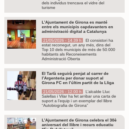
dels individus trencava el vidre del
turisme
L’Ajuntament de Girona es manté
entre els municipis capdavanters en
administració digital a Catalunya
21/05/2026 - 14.39 h
El consistori ha
estat reconegut, un any més, dins del
Top 10 dels municipis de més de 50.000
habitants als Reconeixements
Administració Oberta
El Tarlà seguirà penjat al carrer de
l’Argenteria per donar suport al
Girona FC en l’últim partit de la Lliga
21/05/2026 - 12.00 h
L’alcalde Lluc
Salellas i Vilar ha fet arribar una carta de
suport a l’equip i un exemplar del llibre
“Autobiografia de Girona”
L’Ajuntament de Girona celebra el 30è
aniversari del llibre i recurs educatiu