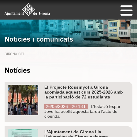
Notícies i comunicats
GIRONA.CAT
Notícies
El Projecte Rossinyol a Girona
acomiada aquest curs 2025-2026 amb
la participació de 72 estudiants
26/05/2026 - 20.13 h
L’Estació Espai
Jove ha acollit aquesta tarda l’acte de
cloenda
L'Ajuntament de Girona i la
Universitat de Girona celebren