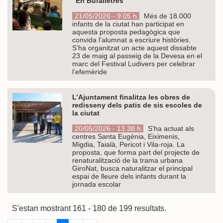
“En Bufalletres”
21/05/2026 - 9.05 h
Més de 18.000
infants de la ciutat han participat en
aquesta proposta pedagògica que
convida l’alumnat a escriure històries.
S’ha organitzat un acte aquest dissabte
23 de maig al passeig de la Devesa en el
marc del Festival Ludivers per celebrar
l’efemèride
L’Ajuntament finalitza les obres de
redisseny dels patis de sis escoles de
la ciutat
20/05/2026 - 13.38 h
S’ha actuat als
centres Santa Eugènia, Eiximenis,
Migdia, Taialà, Pericot i Vila-roja. La
proposta, que forma part del projecte de
renaturalització de la trama urbana
GiroNat, busca naturalitzar el principal
espai de lleure dels infants durant la
jornada escolar
S'estan mostrant 161 - 180 de 199 resultats.