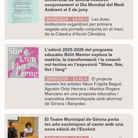
conjuntament el Dia Mundial del Medi
Ambient el 5 de juny
26/05/2026 - 14.55 h
Les dues
institucions organitzen per primera
vegada una jornada conjunta en el marc
de la Càtedra d'Acció Climàtica
L’edició 2025-2026 del programa
educatiu Bòlit Mentor explora la
matèria, la transformació i la creació
col·lectiva en l’exposició "Slime, llim,
llot i fang"
26/05/2026 - 13.41 h
El projecte
reuneix les artistes Neus Frigola Bagué,
Agustín Ortiz Herrera i Martina Rogers
Manzano en una proposta educativa i
expositiva desenvolupada amb alumnat
de Girona i Banyoles
El Teatre Municipal de Girona porta
les arts escèniques al carrer amb una
nova edició de l’Escènit