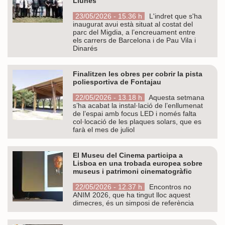
Llunes
23/05/2026 - 15.36 h
L'indret que s'ha
inaugurat avui està situat al costat del
parc del Migdia, a l’encreuament entre
els carrers de Barcelona i de Pau Vila i
Dinarés
Finalitzen les obres per cobrir la pista
poliesportiva de Fontajau
22/05/2026 - 13.18 h
Aquesta setmana
s’ha acabat la instal·lació de l’enllumenat
de l’espai amb focus LED i només falta
col·locació de les plaques solars, que es
farà el mes de juliol
El Museu del Cinema participa a
Lisboa en una trobada europea sobre
museus i patrimoni cinematogràfic
22/05/2026 - 12.37 h
Encontros no
ANIM 2026, que ha tingut lloc aquest
dimecres, és un simposi de referència